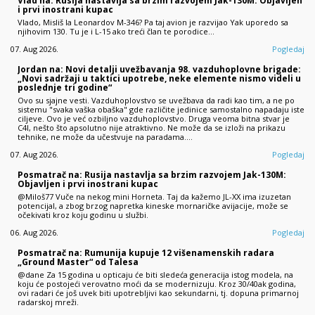
Vlad na: Rusija nastavlja sa brzim razvojem Jak-130M: Objavljen
i prvi inostrani kupac
Vlado, Misliš la Leonardov M-346? Pa taj avion je razvijao Yak uporedo sa
njihovim 130. Tu je i L-15 ako treći član te porodice...
07. Aug 2026.
Pogledaj
Jordan na: Novi detalji uvežbavanja 98. vazduhoplovne brigade:
„Novi sadržaji u taktici upotrebe, neke elemente nismo videli u
poslednje tri godine“
Ovo su sjajne vesti. Vazduhoplovstvo se uvežbava da radi kao tim, a ne po
sistemu "svaka vaška obaška" gde različite jedinice samostalno napadaju iste
ciljeve. Ovo je već ozbiljno vazduhoplovstvo. Druga veoma bitna stvar je
C4I, nešto što apsolutno nije atraktivno. Ne može da se izloži na prikazu
tehnike, ne može da učestvuje na paradama.…
07. Aug 2026.
Pogledaj
Posmatrač na: Rusija nastavlja sa brzim razvojem Jak-130M:
Objavljen i prvi inostrani kupac
@Miloš77 Vuče na nekog mini Horneta. Taj da kažemo JL-XX ima izuzetan
potencijal, a zbog brzog napretka kineske mornaričke avijacije, može se
očekivati kroz koju godinu u službi.
06. Aug 2026.
Pogledaj
Posmatrač na: Rumunija kupuje 12 višenamenskih radara
„Ground Master“ od Talesa
@dane Za 15 godina u opticaju će biti sledeća generacija istog modela, na
koju će postojeći verovatno moći da se modernizuju. Kroz 30/40ak godina,
ovi radari će još uvek biti upotrebljivi kao sekundarni, tj. dopuna primarnoj
radarskoj mreži.