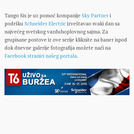
Tango Six je uz pomoć kompanije
Sky Partner
i
podršku
Schneider Electric
izveštavao svaki dan sa
najvećeg svetskog vazduhoplovnog sajma. Za
grupisane postove iz ove serije kliknite na baner ispod
dok dnevne galerije fotografija možete naći na
Facebook stranici našeg portala
.