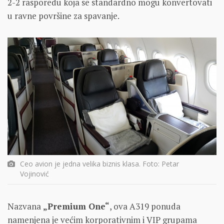
2-2 rasporedu koja se standardno mogu konvertovati
u ravne površine za spavanje.
Ceo avion je jedna velika biznis klasa. Foto: Petar
Vojinović
Nazvana
„Premium One“
, ova A319 ponuda
namenjena je većim korporativnim i VIP grupama