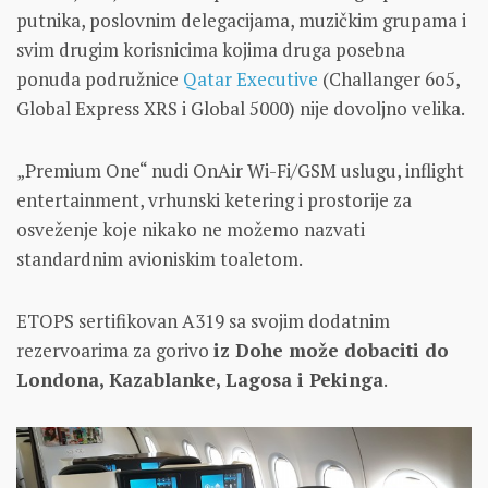
putnika, poslovnim delegacijama, muzičkim grupama i
svim drugim korisnicima kojima druga posebna
ponuda podružnice
Qatar Executive
(Challanger 6o5,
Global Express XRS i Global 5000) nije dovoljno velika.
„Premium One“ nudi OnAir Wi-Fi/GSM uslugu, inflight
entertainment, vrhunski ketering i prostorije za
osveženje koje nikako ne možemo nazvati
standardnim avioniskim toaletom.
ETOPS sertifikovan A319 sa svojim dodatnim
rezervoarima za gorivo
iz Dohe može dobaciti do
Londona, Kazablanke, Lagosa i Pekinga
.