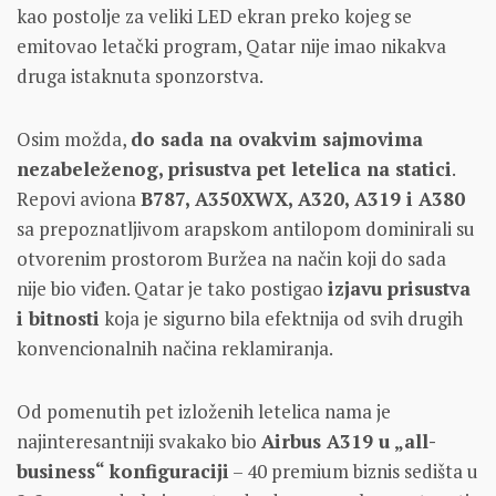
kao postolje za veliki LED ekran preko kojeg se
emitovao letački program, Qatar nije imao nikakva
druga istaknuta sponzorstva.
Osim možda,
do sada na ovakvim sajmovima
nezabeleženog, prisustva pet letelica na statici
.
Repovi aviona
B787, A350XWX, A320, A319 i A380
sa prepoznatljivom arapskom antilopom dominirali su
otvorenim prostorom Buržea na način koji do sada
nije bio viđen. Qatar je tako postigao
izjavu prisustva
i bitnosti
koja je sigurno bila efektnija od svih drugih
konvencionalnih načina reklamiranja.
Od pomenutih pet izloženih letelica nama je
najinteresantniji svakako bio
Airbus A319 u „all-
business“ konfiguraciji
– 40 premium biznis sedišta u