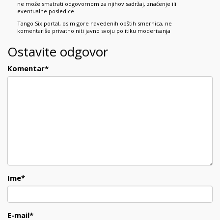
ne može smatrati odgovornom za njihov sadržaj, značenje ili
eventualne posledice.
Tango Six portal, osim gore navedenih opštih smernica, ne
komentariše privatno niti javno svoju politiku moderisanja
Ostavite odgovor
Komentar
*
Ime
*
E-mail
*