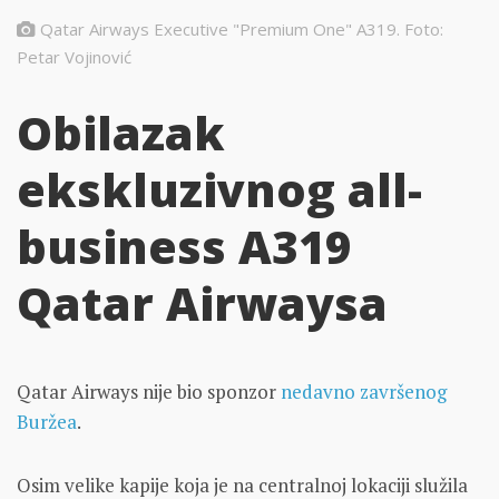
Qatar Airways Executive "Premium One" A319. Foto:
Petar Vojinović
Obilazak
ekskluzivnog all-
business A319
Qatar Airwaysa
Qatar Airways nije bio sponzor
nedavno završenog
Buržea
.
Osim velike kapije koja je na centralnoj lokaciji služila