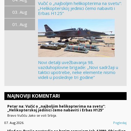
Vučić o „najboljim helikopterima na svetu“:
„Helikopterskoj jedinici ćemo nabaviti i
03. Aug
Erbas H125“
01. Aug
Novi detalji uvežbavanja 98.
vazduhoplovne brigade: „Novi sadržaji u
taktici upotrebe, neke elemente nismo
videli u poslednje tri godine“
NAJNOVIJI KOMENTARI
Petar na: Vučić o „najboljim helikopterima na svetu“:
„Helikopterskoj jedinici ćemo nabaviti i Erbas H125“
Bravo Vučiću ,tako se voli Srbija.
07. Aug 2026.
Pogledaj