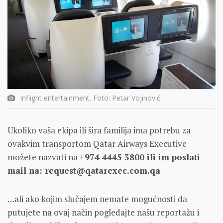
Inflight entertainment. Foto: Petar Vojinović
Ukoliko vaša ekipa ili šira familija ima potrebu za
ovakvim transportom Qatar Airways Executive
možete nazvati na
+974 4445 3800 ili im poslati
mail na: request@qatarexec.com.qa
…ali ako kojim slučajem nemate mogućnosti da
putujete na ovaj način pogledajte našu reportažu i