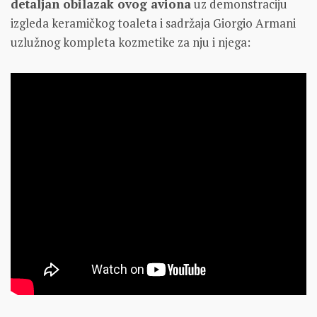
detaljan obilazak ovog aviona
uz demonstraciju
izgleda keramičkog toaleta i sadržaja Giorgio Armani
uzlužnog kompleta kozmetike za nju i njega: