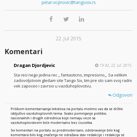
petar.vojinovic@tangosix.rs
22. Jul 2015
Komentari
Dragan Djordjevic
19:42, 22. jul. 2015.
Sta reci nego jedina rec ,, fantasticno, impresivno,,. Sa velikim
zadovoljstvom gledam site Tango Six, tim pre sto sam svoj radni
vek zapoceo i zavrsio u vazduhoplovstvu.
Odgovori
Prilikom komentarisanja tekstova na portalu molimo vas da se držite
isključivo vazduhoplovnih tema. Svako pominjanje politike,
nacionalnih i drugih odrednica koje nemaju veze sa
vazduhoplovstvom biće moderisano bez izuzetka.
Svi komentari na portalu su predmoderisani, odobravanje bilo kog
komentara bilo kog značenja ne odražava stav redakcije i redakcija se