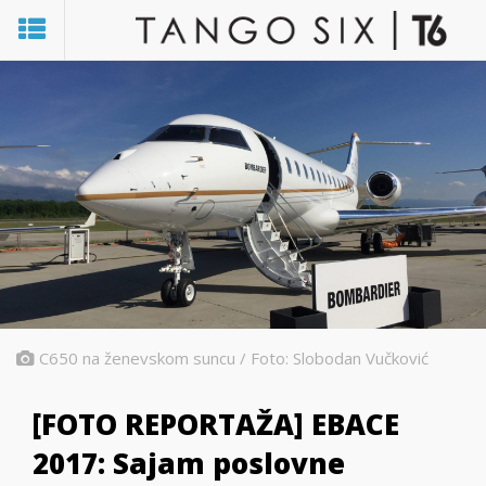
C650 na ženevskom suncu / Foto: Slobodan Vučković
[FOTO REPORTAŽA] EBACE
2017: Sajam poslovne