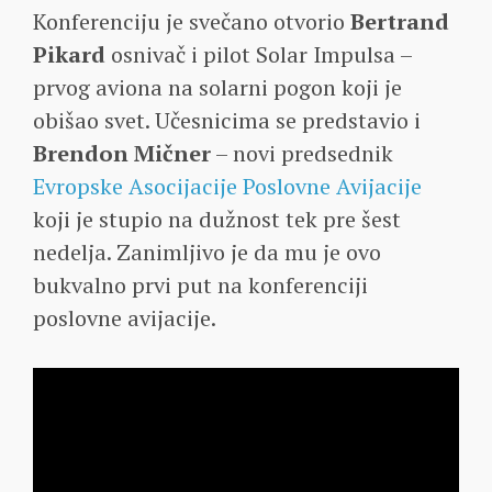
Konferenciju je svečano otvorio
Bertrand
Pikard
osnivač i pilot Solar Impulsa –
prvog aviona na solarni pogon koji je
obišao svet. Učesnicima se predstavio i
Brendon Mičner
– novi predsednik
Evropske Asocijacije Poslovne Avijacije
koji je stupio na dužnost tek pre šest
nedelja. Zanimljivo je da mu je ovo
bukvalno prvi put na konferenciji
poslovne avijacije.