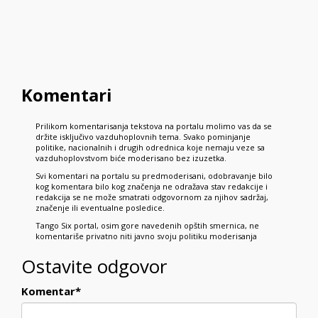
Komentari
Prilikom komentarisanja tekstova na portalu molimo vas da se
držite isključivo vazduhoplovnih tema. Svako pominjanje
politike, nacionalnih i drugih odrednica koje nemaju veze sa
vazduhoplovstvom biće moderisano bez izuzetka.
Svi komentari na portalu su predmoderisani, odobravanje bilo
kog komentara bilo kog značenja ne odražava stav redakcije i
redakcija se ne može smatrati odgovornom za njihov sadržaj,
značenje ili eventualne posledice.
Tango Six portal, osim gore navedenih opštih smernica, ne
komentariše privatno niti javno svoju politiku moderisanja
Ostavite odgovor
Komentar
*