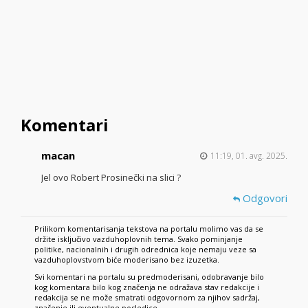
Komentari
macan
11:19, 01. avg. 2025.
Jel ovo Robert Prosinečki na slici ?
Odgovori
Prilikom komentarisanja tekstova na portalu molimo vas da se
držite isključivo vazduhoplovnih tema. Svako pominjanje
politike, nacionalnih i drugih odrednica koje nemaju veze sa
vazduhoplovstvom biće moderisano bez izuzetka.
Svi komentari na portalu su predmoderisani, odobravanje bilo
kog komentara bilo kog značenja ne odražava stav redakcije i
redakcija se ne može smatrati odgovornom za njihov sadržaj,
značenje ili eventualne posledice.