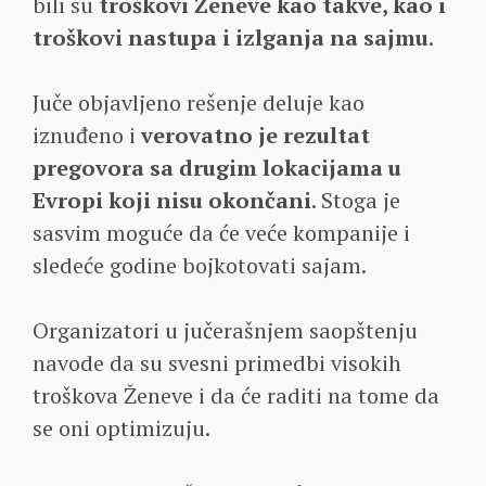
bili su
troškovi Ženeve kao takve, kao i
troškovi nastupa i izlganja na sajmu
.
Juče objavljeno rešenje deluje kao
iznuđeno i
verovatno je rezultat
pregovora sa drugim lokacijama u
Evropi koji nisu okončani
. Stoga je
sasvim moguće da će veće kompanije i
sledeće godine bojkotovati sajam.
Organizatori u jučerašnjem saopštenju
navode da su svesni primedbi visokih
troškova Ženeve i da će raditi na tome da
se oni optimizuju.