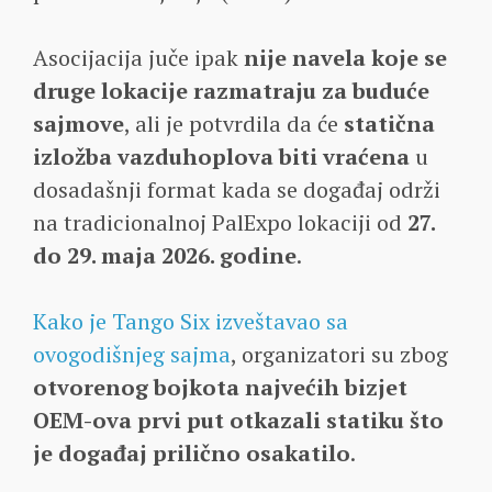
Asocijacija juče ipak
nije navela koje se
druge lokacije razmatraju za buduće
sajmove
, ali je potvrdila da će
statična
izložba vazduhoplova biti vraćena
u
dosadašnji format kada se događaj održi
na tradicionalnoj PalExpo lokaciji od
27.
do 29. maja 2026. godine
.
Kako je Tango Six izveštavao sa
ovogodišnjeg sajma
, organizatori su zbog
otvorenog bojkota najvećih bizjet
OEM-ova prvi put otkazali statiku što
je događaj prilično osakatilo
.