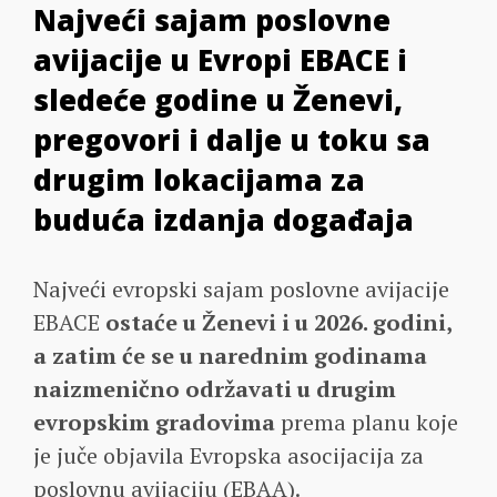
Najveći sajam poslovne
avijacije u Evropi EBACE i
sledeće godine u Ženevi,
pregovori i dalje u toku sa
drugim lokacijama za
buduća izdanja događaja
Najveći evropski sajam poslovne avijacije
EBACE
ostaće u Ženevi i u 2026. godini,
a zatim će se u narednim godinama
naizmenično održavati u drugim
evropskim gradovima
prema planu koje
je juče objavila Evropska asocijacija za
poslovnu avijaciju (EBAA).