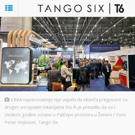
EBAA najverovatnije nije uspela da okonča pregovore sa
drugim evropskim lokacijama što ih je prinudilo da se i
sledeće godine ostane u PalExpo prostoru u Ženevi / Foto:
Petar Vojinović, Tango Six