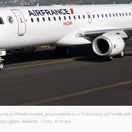
u na prethodni model, proizvedena su u Francuskoj od recikliranih
iju ugljen-dioksida. / Foto: Er Frans