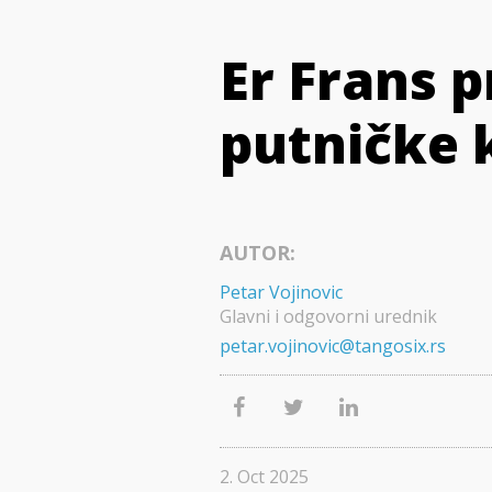
Er Frans p
putničke 
AUTOR:
Petar Vojinovic
Glavni i odgovorni urednik
petar.vojinovic@tangosix.rs
2. Oct 2025