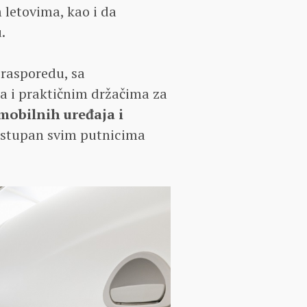
m letovima, kao i da
.
 rasporedu, sa
 i praktičnim držačima za
 mobilnih uređaja i
stupan svim putnicima