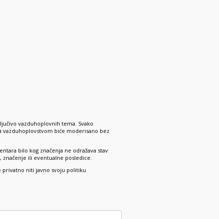
ključivo vazduhoplovnih tema. Svako
 sa vazduhoplovstvom biće moderisano bez
ntara bilo kog značenja ne odražava stav
 značenje ili eventualne posledice.
rivatno niti javno svoju politiku