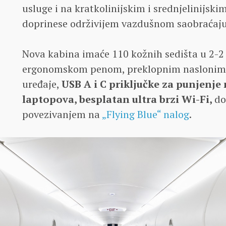
usluge i na kratkolinijskim i srednjelinijski
doprinese održivijem vazdušnom saobraćaju
Nova kabina imaće 110 kožnih sedišta u 2-2
ergonomskom penom, preklopnim naslonima
uređaje,
USB A i C priključke za punjenje
laptopova, besplatan ultra brzi Wi-Fi,
do
povezivanjem na
„Flying Blue“ nalog
.