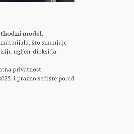
rethodni model
,
 materijala, što smanjuje
isiju ugljen-dioksida.
atna privatnost
2025. i prazno sedište pored