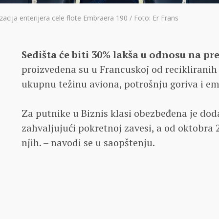
acija enterijera cele flote Embraera 190 / Foto: Er Frans
Sedišta će biti 30% lakša u odnosu na p
proizvedena su u Francuskoj od recikliranih
ukupnu težinu aviona, potrošnju goriva i em
Za putnike u Biznis klasi obezbeđena je dod
zahvaljujući pokretnoj zavesi, a od oktobra 
njih. – navodi se u saopštenju.