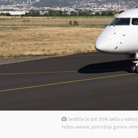
Sedišta će biti 30% lakša u odnos
težinu aviona, potrošnju goriva i emis