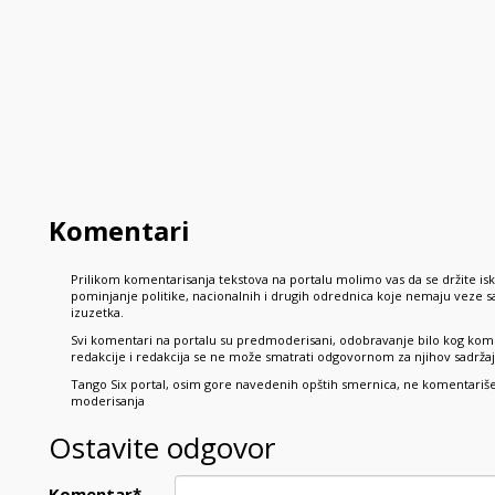
Komentari
Prilikom komentarisanja tekstova na portalu molimo vas da se držite is
pominjanje politike, nacionalnih i drugih odrednica koje nemaju veze
izuzetka.
Svi komentari na portalu su predmoderisani, odobravanje bilo kog kome
redakcije i redakcija se ne može smatrati odgovornom za njihov sadržaj,
Tango Six portal, osim gore navedenih opštih smernica, ne komentariše p
moderisanja
Ostavite odgovor
Komentar
*