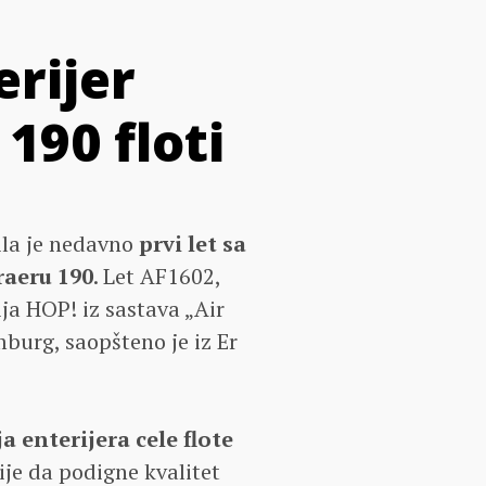
erijer
190 floti
la je nedavno
prvi let sa
aeru 190
. Let AF1602,
ja HOP! iz sastava „Air
burg, saopšteno je iz Er
a enterijera cele flote
ije da podigne kvalitet