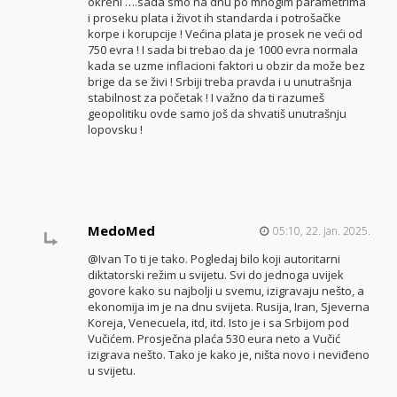
okreni ….sada smo na dnu po mnogim parametrima
i proseku plata i život ih standarda i potrošačke
korpe i korupcije ! Većina plata je prosek ne veći od
750 evra ! I sada bi trebao da je 1000 evra normala
kada se uzme inflacioni faktori u obzir da može bez
brige da se živi ! Srbiji treba pravda i u unutrašnja
stabilnost za početak ! I važno da ti razumeš
geopolitiku ovde samo još da shvatiš unutrašnju
lopovsku !
MedoMed
05:10, 22. jan. 2025.
@Ivan To ti je tako. Pogledaj bilo koji autoritarni
diktatorski režim u svijetu. Svi do jednoga uvijek
govore kako su najbolji u svemu, izigravaju nešto, a
ekonomija im je na dnu svijeta. Rusija, Iran, Sjeverna
Koreja, Venecuela, itd, itd. Isto je i sa Srbijom pod
Vučićem. Prosječna plaća 530 eura neto a Vučić
izigrava nešto. Tako je kako je, ništa novo i neviđeno
u svijetu.