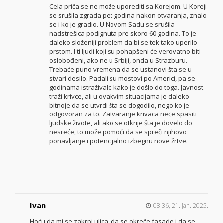
Cela priča se ne može uporediti sa Korejom. U Koreji
se srušila zgrada pet godina nakon otvaranja, znalo
se i ko je gradio. U Novom Sadu se srušila
nadstrešica podignuta pre skoro 60 godina. To je
daleko složeniji problem da bi se tek tako uperilo
prstom. I ti ljudi koji su pohapšeni će verovatno biti
oslobođeni, ako ne u Srbiji, onda u Strazburu.
Trebaće puno vremena da se ustanovi šta se u
stvari desilo. Padali su mostovi po Americi, pa se
godinama istraživalo kako je došlo do toga. Javnost
traži krivce, ali u ovakvim situacijama je daleko
bitnoje da se utvrdi šta se dogodilo, nego ko je
odgovoran za to. Zatvaranje krivaca neće spasiti
ljudske živote, ali ako se otkrije šta je dovelo do
nesreće, to može pomoći da se spreči njihovo
ponavljanje i potencijalno izbegnu nove žrtve.
Ivan
08:36, 21. jan. 2025.
Hoću da mi se zakrpi ulica, da se okreče fasade i da se