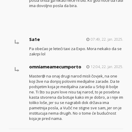
posla onda ga nikad neće ni biti. Ko god hoće da radi
ima dovoljno posla da bira.
Sa1e
07:49, 22. jan. 2025.
Pa obećao je leteći taxi za Expo. Mora nekako da se
zakrpi lol
omniameamecumporto
12:04, 22. jan. 2025.
Master@ na onaj drugi narod misli čovjek, na one
koji žive na donjoj polovini medijalne zarade. Da te
podsjetim koja je medijalna zarada u Srbiji ili bolje
ne. Ti što su puni love nisu taj narod, to je posebna
kasta stvorena da botuje kako im je dobro, a i nije im
toliko loše, jer su se nagrabili dok država ima
pametnija posla, a Vučić ne stigne sve sam, jer on je
institucuja nema drugih. No o tome će budućnost
koja je pred nama.