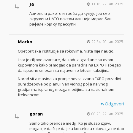
Ја
11:18, 22. jan. 2025.
Авионе и ракете и треба да купује јер смо
окружени НАТО пактом али није морао баш
рафале који су прескупи.
Marko
22:34, 20. jan. 2025.
Opet pritiska institucije sa rokovima. Nista nije naucio.
I sta je cilj ove avanture, da zaduzi gradjane sa ovom
kupovinom kako bi mogao da paradira na EXPO i izbegao
da ispadne smesan sa najavom o letecim taksijima.
Narod sit a masina za pranje novca zvana EXPO pozadini
puni dzepove po planu i van vidnog polja naivnog
gradjanina ispranog mozga medijima sa nacionalnom
frekvencom.
Odgovori
goran
00:23, 22. jan. 2025.
Samo tako prenose mediji. Ko je slušao izjavu
mogao je da čuje da je u kontekstu rokova „a ne dao