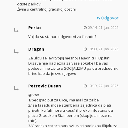
očiste parkovi.
Živim u centralnoj gradskoj opštini.
Odgovori
Perko
09:14, 21. jan. 2025.
Valjda su stanari odgovorni za fasade?
Dragan
18:30, 21. jan. 2025.
Za ulicu se javi tvojoj mesnoj zajednici ili Opštini
Drzava nije nadlezna za vaše sokake ! Da vas
podsetim ne zivite u SOCIJALIZMU pa da predsednik
brine kao da je sve njegovo
Petrovic Dusan
10:19, 22. jan. 2025.
@Ivan
1/beograd put za ulice, ima mail za zalbe
2/ za fasadu moze stambena zajednica da plati
privatniku (ali mora u kesu) ili preko infostana da
placa Gradskom Stambenom (skuplje a moze na
rate).
3/Gradska cistoca parkovi, zvati nadleznu filijalu za