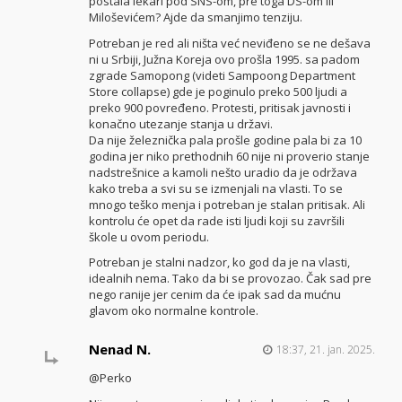
postala lekari pod SNS-om, pre toga DS-om ili
Miloševićem? Ajde da smanjimo tenziju.
Potreban je red ali ništa već neviđeno se ne dešava
ni u Srbiji, Južna Koreja ovo prošla 1995. sa padom
zgrade Samopong (videti Sampoong Department
Store collapse) gde je poginulo preko 500 ljudi a
preko 900 povređeno. Protesti, pritisak javnosti i
konačno utezanje stanja u državi.
Da nije železnička pala prošle godine pala bi za 10
godina jer niko prethodnih 60 nije ni proverio stanje
nadstrešnice a kamoli nešto uradio da je održava
kako treba a svi su se izmenjali na vlasti. To se
mnogo teško menja i potreban je stalan pritisak. Ali
kontrolu će opet da rade isti ljudi koji su završili
škole u ovom periodu.
Potreban je stalni nadzor, ko god da je na vlasti,
idealnih nema. Tako da bi se provozao. Čak sad pre
nego ranije jer cenim da će ipak sad da mućnu
glavom oko normalne kontrole.
Nenad N.
18:37, 21. jan. 2025.
@Perko