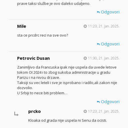
prave taksi službe je ovo daleko udaljeno.
Odgovori
Mile
11:23, 21. jan. 2025.
sta ce prcdrc reci na sve ovo?
Odgovori
Petrovic Dusan
11:30, 21. jan. 2025.
Zanimljivo da Francuska ipak nije uspela da uvede letove
tokom OI 2024 i to zbog sukoba administracije u gradu
Parizu i na nivou drzave.
Taksiji su vec leteli i sve je isprobano i radilo,ali zakon nije
dozvolio.
U Srbiji to nece biti problem…
Odgovori
prcko
17:23, 21. jan. 2025.
Kloaka od grada nije uspela ni Senu da ocisti.