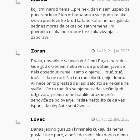
koji crni narod nema….pre neki dan nisam uspeo da
parkiram kola 2 km od kopaonika sve puno ko oko
svi su puni love ko brod kafane kafici nemas gde da
sednes moras da cekas po sat vremena. Po
povratku u lokalne kafane bez zakazivanja …
zaboravi
Zoran
14:12, 21. jan. 2025.
E vala, dosadiste sa ovim Vučićem i Bogu i narodu…
Gde god okrenem, neku vest da pročitam, jave se
neki opsednuti njime i samo o njemu,… truć, truć,
truć…. I da ne radi išta i da radi bilo šta, nije dobro…
Ali neće on to prestati da radi zato što se nekima ne
sviđa… On to radi što se njemu sviđa i većini ljudi
odgovara, prema tome batalite prazne priče i
sendviče za bolovanje i radite nešto što će da vas
ispuni, da ulepšate sebi život….
Lovac
03:17, 22. jan. 2025.
Danas jedino gursuzi i kriminalci kukaju da nema
posla. Hoće pare, a neće da rade. Ako danas nema