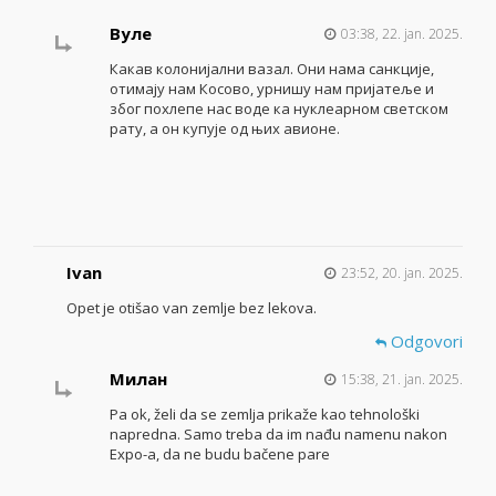
Вуле
03:38, 22. jan. 2025.
Какав колонијални вазал. Они нама санкције,
отимају нам Косово, урнишу нам пријатеље и
због похлепе нас воде ка нуклеарном светском
рату, а он купује од њих авионе.
Ivan
23:52, 20. jan. 2025.
Opet je otišao van zemlje bez lekova.
Odgovori
Милан
15:38, 21. jan. 2025.
Pa ok, želi da se zemlja prikaže kao tehnološki
napredna. Samo treba da im nađu namenu nakon
Expo-a, da ne budu bačene pare