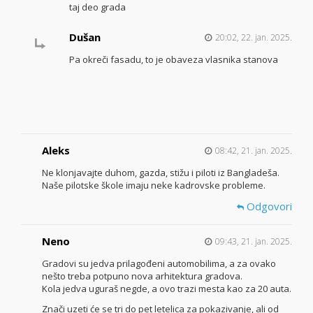
taj deo grada
Dušan
20:02, 22. jan. 2025.
Pa okreči fasadu, to je obaveza vlasnika stanova
Aleks
08:42, 21. jan. 2025.
Ne klonjavajte duhom, gazda, stižu i piloti iz Bangladeša.
Naše pilotske škole imaju neke kadrovske probleme.
Odgovori
Neno
09:43, 21. jan. 2025.
Gradovi su jedva prilagođeni automobilima, a za ovako
nešto treba potpuno nova arhitektura gradova.
Kola jedva uguraš negde, a ovo trazi mesta kao za 20 auta.
Znači uzeti će se tri do pet letelica za pokazivanje, ali od