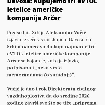
Davosa: Kupujemo tri eVTOL
letelice američke
kompanije Arčer
Predsednik Srbije
Aleksandar Vučić
izjavio je večeras na skupu u Davosu da
Srbija namerava da kupi najmanje tri
eVTOL letelice američke kompanije
Arčer
sa kojom je, kako je izjavio,
potpisana i „neka vrsta
memoranduma (o saradnji)“
.
Vučić je dao i rok Direktoratu civilnog
vazduhoplostva da do sredine 2026.
godine završi sve što se tiče „priprema