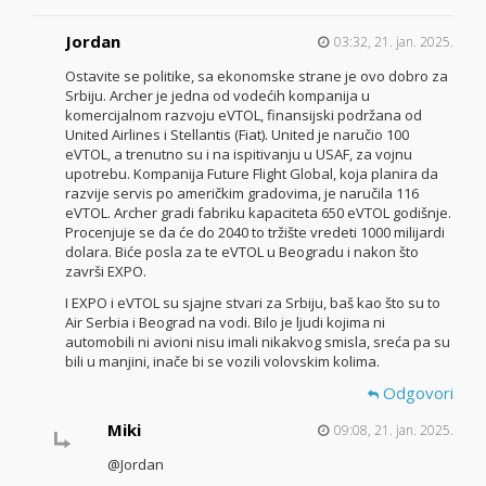
Jordan
03:32, 21. jan. 2025.
Ostavite se politike, sa ekonomske strane je ovo dobro za
Srbiju. Archer je jedna od vodećih kompanija u
komercijalnom razvoju eVTOL, finansijski podržana od
United Airlines i Stellantis (Fiat). United je naručio 100
eVTOL, a trenutno su i na ispitivanju u USAF, za vojnu
upotrebu. Kompanija Future Flight Global, koja planira da
razvije servis po američkim gradovima, je naručila 116
eVTOL. Archer gradi fabriku kapaciteta 650 eVTOL godišnje.
Procenjuje se da će do 2040 to tržište vredeti 1000 milijardi
dolara. Biće posla za te eVTOL u Beogradu i nakon što
završi EXPO.
I EXPO i eVTOL su sjajne stvari za Srbiju, baš kao što su to
Air Serbia i Beograd na vodi. Bilo je ljudi kojima ni
automobili ni avioni nisu imali nikakvog smisla, sreća pa su
bili u manjini, inače bi se vozili volovskim kolima.
Odgovori
Miki
09:08, 21. jan. 2025.
@Jordan