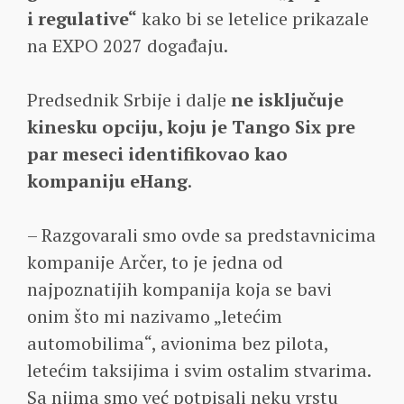
i regulative“
kako bi se letelice prikazale
na EXPO 2027 događaju.
Predsednik Srbije i dalje
ne isključuje
kinesku opciju, koju je Tango Six pre
par meseci identifikovao kao
kompaniju eHang
.
– Razgovarali smo ovde sa predstavnicima
kompanije Arčer, to je jedna od
najpoznatijih kompanija koja se bavi
onim što mi nazivamo „letećim
automobilima“, avionima bez pilota,
letećim taksijima i svim ostalim stvarima.
Sa njima smo već potpisali neku vrstu