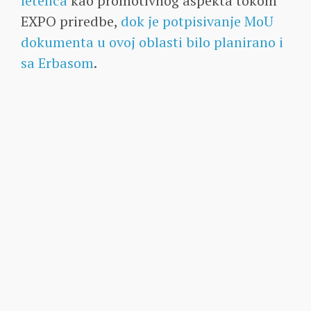
letelica
kao promotivnog aspekta tokom
EXPO priredbe,
dok je potpisivanje MoU
dokumenta u ovoj oblasti bilo planirano i
sa Erbasom
.