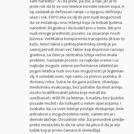
sam naredbu“. A i da jeste, pa šta, a nije, jer je to
jeste rok da bi se ove letelice koristile tokom expa. A
taj zadatak je definisan ranije i u njeguvu definiciju
ulazi i rok. EXPO ima za cilj (to jest nudi mogućnost)
da se instaliraju ona rešenja koja će trebati ljudima
narednih 30-godina i da budeš prvi u tome. Biti prvi
nudi mnoge prednosti, posebo za stvaranje novih
biznisa. Vertikalna komponenta transporta (ili kao to
kažu, leteći taksi) u jednoj planinskoj zemlji je po
samoj prirodi stvari već faktor koji doprinosi razvoju
gradova, sa čime je centralna Srbija večno imala
problem. Savladati prostor za najbolje vreme i uz
najbolje moguće zelene performanse (električan
pogon letelica nudi ovo kao mogućnost ) je legitiman
cilj. A ovladati ovim, nije samo za prevoz putnika, ili
dostavu roba. Sutra će da gase požare, obavljaju
medicinsku evakuaciju, bez potrebe da imaš armiju
visoko kvalifikovanih pilota koje moraš da
uvežbavaš i držiš fit za letenje. A mašinu bez ljudske
posade možeš i da rizikuješ u nekim operacijama. I
svakako da sa ovim letenje postaje dostupnije, time
jednakost u mogućnostima raste, samim tim je i
demokratičnije. Dosadiste više. Da presednik predje
preko mosta bilo bi da ne ume da pliva ili da je eto
ludak koji je protiv čamaca ili skeledžija.