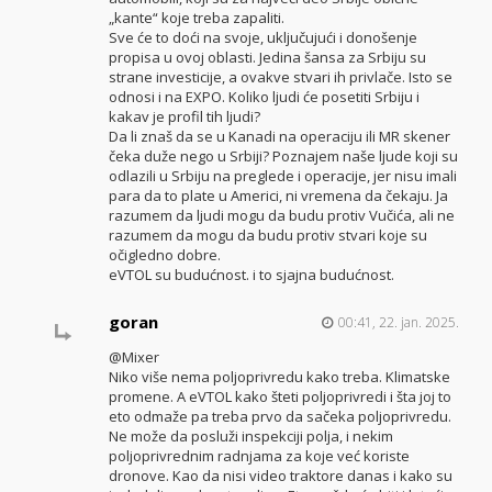
„kante“ koje treba zapaliti.
Sve će to doći na svoje, uključujući i donošenje
propisa u ovoj oblasti. Jedina šansa za Srbiju su
strane investicije, a ovakve stvari ih privlače. Isto se
odnosi i na EXPO. Koliko ljudi će posetiti Srbiju i
kakav je profil tih ljudi?
Da li znaš da se u Kanadi na operaciju ili MR skener
čeka duže nego u Srbiji? Poznajem naše ljude koji su
odlazili u Srbiju na preglede i operacije, jer nisu imali
para da to plate u Americi, ni vremena da čekaju. Ja
razumem da ljudi mogu da budu protiv Vučića, ali ne
razumem da mogu da budu protiv stvari koje su
očigledno dobre.
eVTOL su budućnost. i to sjajna budućnost.
goran
00:41, 22. jan. 2025.
@Mixer
Niko više nema poljoprivredu kako treba. Klimatske
promene. A eVTOL kako šteti poljoprivredi i šta joj to
eto odmaže pa treba prvo da sačeka poljoprivredu.
Ne može da posluži inspekciji polja, i nekim
poljoprivrednim radnjama za koje već koriste
dronove. Kao da nisi video traktore danas i kako su