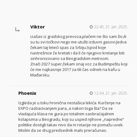
Viktor
22:40, 21. jan. 2025.
izašao iz gradskog prevoza,plačem ne što sam živ,ili
su tu svi točkovi nego me utušti izduvni gasovi.Jedva
čekam taj leteći spas za Srbiju.Ispod koje
nastrešnice če kretati i da li će njegovo kretanje biti
sinhronizovano sa Beogradskim metroom.
Znači 2027 super,čekam onaj voz za Budimpeštu koji
će me najkasnije 2017 za tili čas odneti na kafu u
Mađarsku.
Phoenix
12:34, 21. jan. 2025.
Izgleda je u toku hronična nestašica lekića. Kurčenje na
EXPO razbacivanjem para, a nakon toga šta? Da se
vladajuća klasa ne gura po totalnim saobraćajalnim
kolapsima u Beogradu, koji su usped njihove „napredne“
politike dostigli takav nivo da ni rotacije ne pomažu uvek.
Mislim da se drug predsednik malo preračunao.