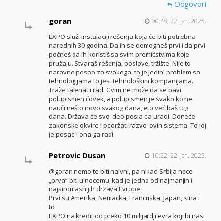
Odgovori
goran
00:48, 22. jan. 2025.
EXPO služi instalaciji rešenja koja će biti potrebna
narednih 30 godina. Da ih se domogneš prvi i da prvi
počneš da ih koristiš sa svim premićstvima koje
pružaju. Stvaraš rešenja, poslove, tržište. Nije to
naravno posao za svakoga, to je jedini problem sa
tehnologijama to jest tehnološkim kompanijama.
Traže talenat i rad. Ovim ne može da se bavi
polupismen čovek, a polupismen je svako ko ne
nauči nešto novo svakog dana, eto već baš tog
dana. Država će svoj deo posla da uradi. Doneće
zakonske okvire i podržati razvoj ovih sistema. To joj
je posao i ona ga radi.
Petrovic Dusan
10:22, 22. jan. 2025.
@goran nemojte biti naivni, pa nikad Srbija nece
„prva“ biti u necemu, kad je jedna od najmanjih i
najsiromasnijih drzava Evrope.
Prvi su Amerika, Nemacka, Francuska, Japan, Kina i
td
EXPO na kredit od preko 10 milijardji evra koji bi nasi