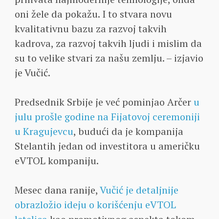
oni žele da pokažu. I to stvara novu
kvalitativnu bazu za razvoj takvih
kadrova, za razvoj takvih ljudi i mislim da
su to velike stvari za našu zemlju. – izjavio
je Vučić.
Predsednik Srbije je već pominjao Arčer
u
julu prošle godine na Fijatovoj ceremoniji
u Kragujevcu
, budući da je kompanija
Stelantih jedan od investitora u američku
eVTOL kompaniju.
Mesec dana ranije,
Vučić je detaljnije
obrazložio ideju o korišćenju eVTOL