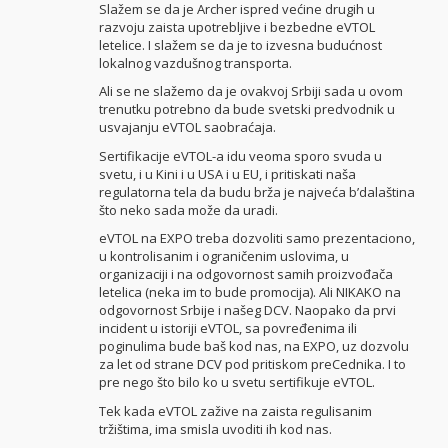
Slažem se da je Archer ispred većine drugih u
razvoju zaista upotrebljive i bezbedne eVTOL
letelice. I slažem se da je to izvesna budućnost
lokalnog vazdušnog transporta.
Ali se ne slažemo da je ovakvoj Srbiji sada u ovom
trenutku potrebno da bude svetski predvodnik u
usvajanju eVTOL saobraćaja.
Sertifikacije eVTOL-a idu veoma sporo svuda u
svetu, i u Kini i u USA i u EU, i pritiskati naša
regulatorna tela da budu brža je najveća b’dalaština
što neko sada može da uradi.
eVTOL na EXPO treba dozvoliti samo prezentaciono,
u kontrolisanim i ograničenim uslovima, u
organizaciji i na odgovornost samih proizvođača
letelica (neka im to bude promocija). Ali NIKAKO na
odgovornost Srbije i našeg DCV. Naopako da prvi
incident u istoriji eVTOL, sa povređenima ili
poginulima bude baš kod nas, na EXPO, uz dozvolu
za let od strane DCV pod pritiskom preCednika. I to
pre nego što bilo ko u svetu sertifikuje eVTOL.
Tek kada eVTOL zažive na zaista regulisanim
tržištima, ima smisla uvoditi ih kod nas.