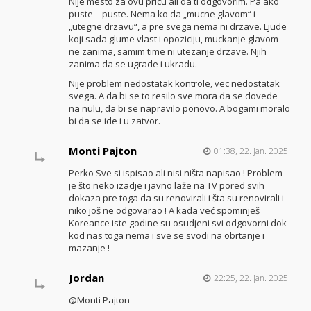
Nije mesto za ovu pricu ali da ti odgovorim. Pa ako
puste – puste. Nema ko da „mucne glavom“ i
„utegne drzavu“, a pre svega nema ni drzave. Ljude
koji sada glume vlast i opoziciju, muckanje glavom
ne zanima, samim time ni utezanje drzave. Njih
zanima da se ugrade i ukradu.
Nije problem nedostatak kontrole, vec nedostatak
svega. A da bi se to resilo sve mora da se dovede
na nulu, da bi se napravilo ponovo. A bogami moralo
bi da se ide i u zatvor.
Monti Pajton
01:38, 22. jan. 2025.
Perko Sve si ispisao ali nisi ništa napisao ! Problem
je što neko izadje i javno laže na TV pored svih
dokaza pre toga da su renovirali i šta su renovirali i
niko još ne odgovarao ! A kada već spominješ
Koreance iste godine su osudjeni svi odgovorni dok
kod nas toga nema i sve se svodi na obrtanje i
mazanje !
Jordan
22:25, 22. jan. 2025.
@Monti Pajton