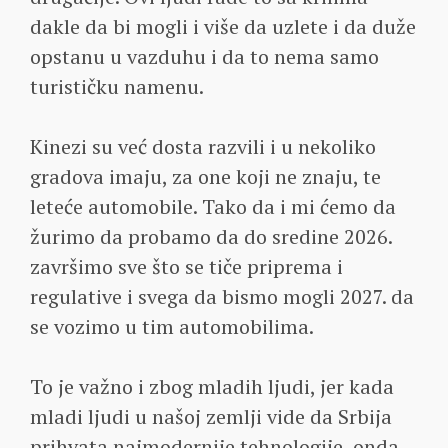
dakle da bi mogli i više da uzlete i da duže
opstanu u vazduhu i da to nema samo
turističku namenu.
Kinezi su već dosta razvili i u nekoliko
gradova imaju, za one koji ne znaju, te
leteće automobile. Tako da i mi ćemo da
žurimo da probamo da do sredine 2026.
završimo sve što se tiče priprema i
regulative i svega da bismo mogli 2027. da
se vozimo u tim automobilima.
To je važno i zbog mladih ljudi, jer kada
mladi ljudi u našoj zemlji vide da Srbija
prihvata najmodernije tehnologije, onda