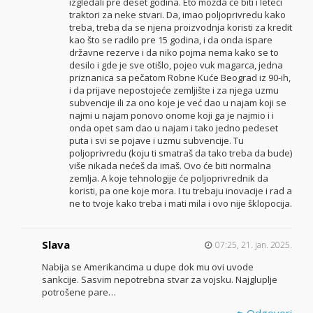
izgledali pre deset godina. Eto možda će biti i leteći
traktori za neke stvari. Da, imao poljoprivredu kako
treba, treba da se njena proizvodnja koristi za kredit
kao što se radilo pre 15 godina, i da onda ispare
državne rezerve i da niko pojma nema kako se to
desilo i gde je sve otišlo, pojeo vuk magarca, jedna
priznanica sa pečatom Robne Kuće Beograd iz 90-ih,
i da prijave nepostojeće zemljište i za njega uzmu
subvencije ili za ono koje je već dao u najam koji se
najmi u najam ponovo onome koji ga je najmio i i
onda opet sam dao u najam i tako jedno pedeset
puta i svi se pojave i uzmu subvencije. Tu
poljoprivredu (koju ti smatraš da tako treba da bude)
više nikada nećeš da imaš. Ovo će biti normalna
zemlja. A koje tehnologije će poljoprivrednik da
koristi, pa one koje mora. I tu trebaju inovacije i rad a
ne to tvoje kako treba i mati mila i ovo nije šklopocija.
Slava
07:25, 21. jan. 2025.
Nabija se Amerikancima u dupe dok mu ovi uvode
sankcije. Sasvim nepotrebna stvar za vojsku. Najgluplje
potrošene pare…
Odgovori