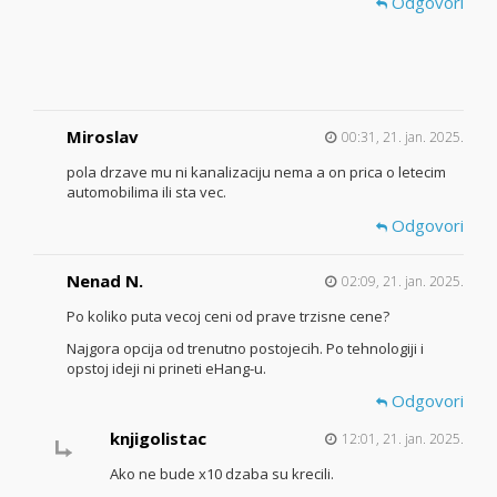
Odgovori
Miroslav
00:31, 21. jan. 2025.
pola drzave mu ni kanalizaciju nema a on prica o letecim
automobilima ili sta vec.
Odgovori
Nenad N.
02:09, 21. jan. 2025.
Po koliko puta vecoj ceni od prave trzisne cene?
Najgora opcija od trenutno postojecih. Po tehnologiji i
opstoj ideji ni prineti eHang-u.
Odgovori
knjigolistac
12:01, 21. jan. 2025.
Ako ne bude x10 dzaba su krecili.