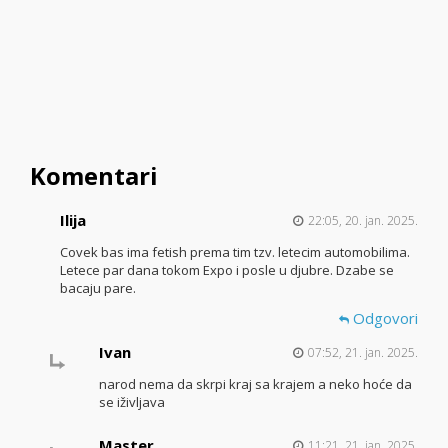
Komentari
Ilija
22:05, 20. jan. 2025.
Covek bas ima fetish prema tim tzv. letecim automobilima.
Letece par dana tokom Expo i posle u djubre. Dzabe se
bacaju pare.
Odgovori
Ivan
07:52, 21. jan. 2025.
narod nema da skrpi kraj sa krajem a neko hoće da
se iživljava
Master
11:21, 21. jan. 2025.