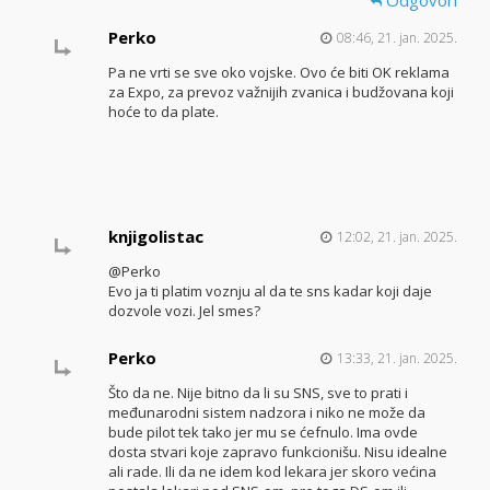
Perko
08:46, 21. jan. 2025.
Pa ne vrti se sve oko vojske. Ovo će biti OK reklama
za Expo, za prevoz važnijih zvanica i budžovana koji
hoće to da plate.
knjigolistac
12:02, 21. jan. 2025.
@Perko
Evo ja ti platim voznju al da te sns kadar koji daje
dozvole vozi. Jel smes?
Perko
13:33, 21. jan. 2025.
Što da ne. Nije bitno da li su SNS, sve to prati i
međunarodni sistem nadzora i niko ne može da
bude pilot tek tako jer mu se ćefnulo. Ima ovde
dosta stvari koje zapravo funkcionišu. Nisu idealne
ali rade. Ili da ne idem kod lekara jer skoro većina