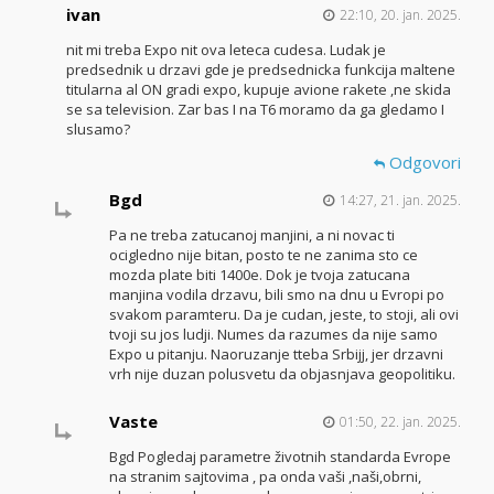
ivan
22:10, 20. jan. 2025.
nit mi treba Expo nit ova leteca cudesa. Ludak je
predsednik u drzavi gde je predsednicka funkcija maltene
titularna al ON gradi expo, kupuje avione rakete ,ne skida
se sa television. Zar bas I na T6 moramo da ga gledamo I
slusamo?
Odgovori
Bgd
14:27, 21. jan. 2025.
Pa ne treba zatucanoj manjini, a ni novac ti
ocigledno nije bitan, posto te ne zanima sto ce
mozda plate biti 1400e. Dok je tvoja zatucana
manjina vodila drzavu, bili smo na dnu u Evropi po
svakom paramteru. Da je cudan, jeste, to stoji, ali ovi
tvoji su jos ludji. Numes da razumes da nije samo
Expo u pitanju. Naoruzanje tteba Srbijj, jer drzavni
vrh nije duzan polusvetu da objasnjava geopolitiku.
Vaste
01:50, 22. jan. 2025.
Bgd Pogledaj parametre životnih standarda Evrope
na stranim sajtovima , pa onda vaši ,naši,obrni,