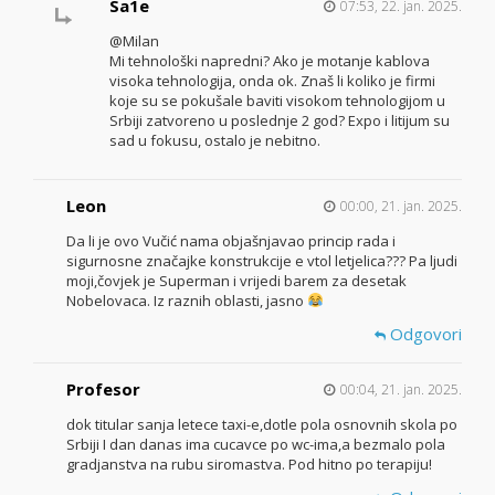
Sa1e
07:53, 22. jan. 2025.
@Milan
Mi tehnološki napredni? Ako je motanje kablova
visoka tehnologija, onda ok. Znaš li koliko je firmi
koje su se pokušale baviti visokom tehnologijom u
Srbiji zatvoreno u poslednje 2 god? Expo i litijum su
sad u fokusu, ostalo je nebitno.
Leon
00:00, 21. jan. 2025.
Da li je ovo Vučić nama objašnjavao princip rada i
sigurnosne značajke konstrukcije e vtol letjelica??? Pa ljudi
moji,čovjek je Superman i vrijedi barem za desetak
Nobelovaca. Iz raznih oblasti, jasno
Odgovori
Profesor
00:04, 21. jan. 2025.
dok titular sanja letece taxi-e,dotle pola osnovnih skola po
Srbiji I dan danas ima cucavce po wc-ima,a bezmalo pola
gradjanstva na rubu siromastva. Pod hitno po terapiju!