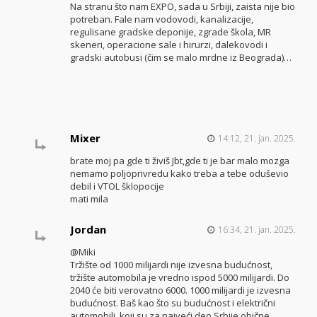
Na stranu što nam EXPO, sada u Srbiji, zaista nije bio
potreban. Fale nam vodovodi, kanalizacije,
regulisane gradske deponije, zgrade škola, MR
skeneri, operacione sale i hirurzi, dalekovodi i
gradski autobusi (čim se malo mrdne iz Beograda)…
Mixer
14:12, 21. jan. 2025.
brate moj pa gde ti živiš Jbt,gde ti je bar malo mozga
nemamo poljoprivredu kako treba a tebe oduševio
debil i VTOL šklopocije
mati mila
Jordan
16:34, 21. jan. 2025.
@Miki
Tržište od 1000 milijardi nije izvesna budućnost,
tržište automobila je vredno ispod 5000 milijardi. Do
2040 će biti verovatno 6000. 1000 milijardi je izvesna
budućnost. Baš kao što su budućnost i električni
automobili, koji su za najveći deo Srbije obične