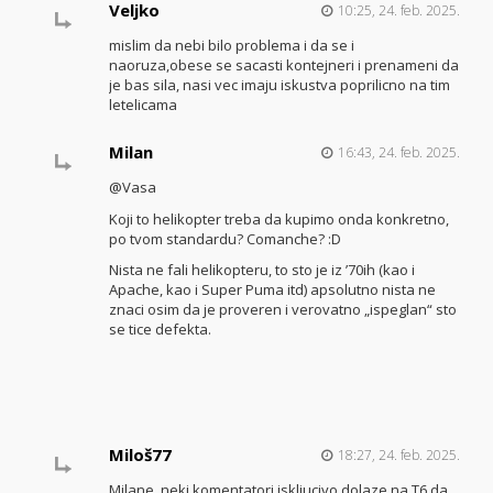
Veljko
10:25, 24. feb. 2025.
mislim da nebi bilo problema i da se i
naoruza,obese se sacasti kontejneri i prenameni da
je bas sila, nasi vec imaju iskustva poprilicno na tim
letelicama
Milan
16:43, 24. feb. 2025.
@Vasa
Koji to helikopter treba da kupimo onda konkretno,
po tvom standardu? Comanche? :D
Nista ne fali helikopteru, to sto je iz ’70ih (kao i
Apache, kao i Super Puma itd) apsolutno nista ne
znaci osim da je proveren i verovatno „ispeglan“ sto
se tice defekta.
Miloš77
18:27, 24. feb. 2025.
Milane, neki komentatori iskljucivo dolaze na T6 da