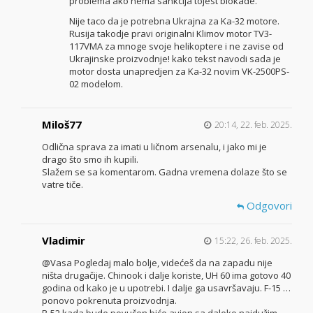
problema ako nema sankcija tojest blokade.
Nije taco da je potrebna Ukrajna za Ka-32 motore.
Rusija takodje pravi originalni Klimov motor TV3-
117VMA za mnoge svoje helikoptere i ne zavise od
Ukrajinske proizvodnje! kako tekst navodi sada je
motor dosta unapredjen za Ka-32 novim VK-2500PS-
02 modelom.
Miloš77
20:14, 22. feb. 2025.
Odlična sprava za imati u ličnom arsenalu, i jako mi je
drago što smo ih kupili.
Slažem se sa komentarom. Gadna vremena dolaze što se
vatre tiče.
Odgovori
Vladimir
15:22, 26. feb. 2025.
@Vasa Pogledaj malo bolje, videćeš da na zapadu nije
ništa drugačije. Chinook i dalje koriste, UH 60 ima gotovo 40
godina od kako je u upotrebi. I dalje ga usavršavaju. F-15 …
ponovo pokrenuta proizvodnja.