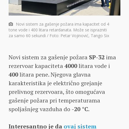
Novi sistem za gašenje požara ima kapacitet od 4
tone vode i 400 litara retardanata. Može se isprazniti
za samo 60 sekundi / Foto: Petar Vojinović, Tango Six
Novi sistem za gašenje požara
SP-32
ima
rezervoar kapaciteta
4000
litara vode i
400
litara pene. Njegova glavna
karakteristika je električno grejanje
prelivnog rezervoara, što omogućava
gašenje požara pri temperaturama
spoljašnjeg vazduha do
-20 °C
.
Interesantno je da
ovaj sistem