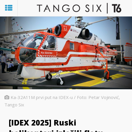
Ka-32A11M prvi put na IDEX-u / Foto: Petar Vojinović,
Tango Six
[IDEX 2025] Ruski