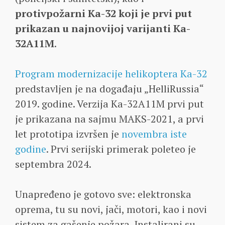
protivpožarni Ka-32 koji je prvi put
prikazan u najnovijoj varijanti Ka-
32A11M
.
Program modernizacije helikoptera Ka-32
predstavljen je na događaju „HelliRussia“
2019. godine. Verzija Ka-32A11M prvi put
je prikazana na sajmu MAKS-2021, a prvi
let prototipa izvršen je
novembra iste
godine
. Prvi serijski primerak poleteo je
septembra 2024.
Unapređeno je gotovo sve: elektronska
oprema, tu su novi, jači, motori, kao i novi
sistem za gašenje požara. Instalirani su