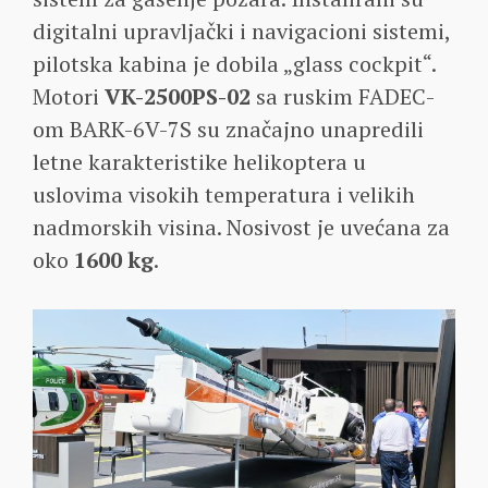
digitalni upravljački i navigacioni sistemi,
pilotska kabina je dobila „glass cockpit“.
Motori
VK-2500PS-02
sa ruskim FADEC-
om BARK-6V-7S su značajno unapredili
letne karakteristike helikoptera u
uslovima visokih temperatura i velikih
nadmorskih visina. Nosivost je uvećana za
oko
1600 kg
.