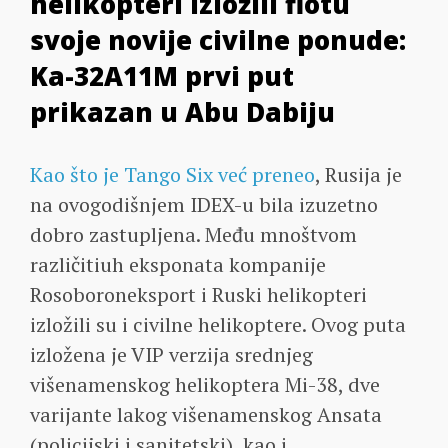
helikopteri izložili flotu
svoje novije civilne ponude:
Ka-32A11M prvi put
prikazan u Abu Dabiju
Kao što je Tango Six već preneo
, Rusija je
na ovogodišnjem IDEX-u bila izuzetno
dobro zastupljena. Među mnoštvom
različitiuh eksponata kompanije
Rosoboroneksport i Ruski helikopteri
izložili su i civilne helikoptere. Ovog puta
izložena je VIP verzija srednjeg
višenamenskog helikoptera Mi-38, dve
varijante lakog višenamenskog Ansata
(policijski i sanitetski), kao i