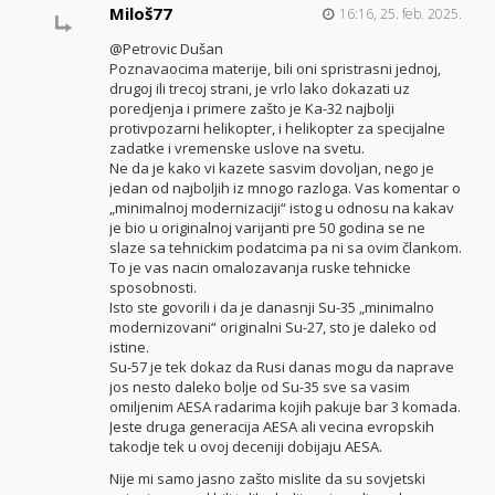
Miloš77
16:16, 25. feb. 2025.
@Petrovic Dušan
Poznavaocima materije, bili oni spristrasni jednoj,
drugoj ili trecoj strani, je vrlo lako dokazati uz
poredjenja i primere zašto je Ka-32 najbolji
protivpozarni helikopter, i helikopter za specijalne
zadatke i vremenske uslove na svetu.
Ne da je kako vi kazete sasvim dovoljan, nego je
jedan od najboljih iz mnogo razloga. Vas komentar o
„minimalnoj modernizaciji“ istog u odnosu na kakav
je bio u originalnoj varijanti pre 50 godina se ne
slaze sa tehnickim podatcima pa ni sa ovim člankom.
To je vas nacin omalozavanja ruske tehnicke
sposobnosti.
Isto ste govorili i da je danasnji Su-35 „minimalno
modernizovani“ originalni Su-27, sto je daleko od
istine.
Su-57 je tek dokaz da Rusi danas mogu da naprave
jos nesto daleko bolje od Su-35 sve sa vasim
omiljenim AESA radarima kojih pakuje bar 3 komada.
Jeste druga generacija AESA ali vecina evropskih
takodje tek u ovoj deceniji dobijaju AESA.
Nije mi samo jasno zašto mislite da su sovjetski