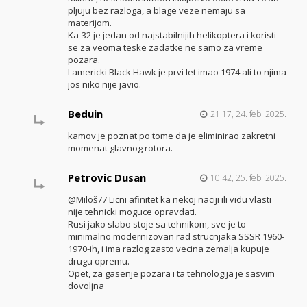
pljuju bez razloga, a blage veze nemaju sa
materijom.
Ka-32 je jedan od najstabilnijih helikoptera i koristi
se za veoma teske zadatke ne samo za vreme
pozara.
I americki Black Hawk je prvi let imao 1974 ali to njima
jos niko nije javio.
Beduin
21:17, 24. feb. 2025.
kamov je poznat po tome da je eliminirao zakretni
momenat glavnog rotora.
Petrovic Dusan
10:42, 25. feb. 2025.
@Miloš77 Licni afinitet ka nekoj naciji ili vidu vlasti
nije tehnicki moguce opravdati.
Rusi jako slabo stoje sa tehnikom, sve je to
minimalno modernizovan rad strucnjaka SSSR 1960-
1970-ih, i ima razlog zasto vecina zemalja kupuje
drugu opremu.
Opet, za gasenje pozara i ta tehnologija je sasvim
dovoljna