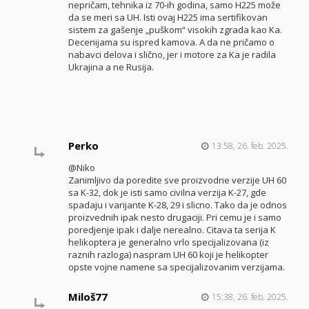
nepričam, tehnika iz 70-ih godina, samo H225 može
da se meri sa UH. Isti ovaj H225 ima sertifikovan
sistem za gašenje „puškom“ visokih zgrada kao Ka.
Decenijama su ispred kamova. A da ne pričamo o
nabavci delova i slično, jer i motore za Ka je radila
Ukrajina a ne Rusija.
Perko
13:58, 26. feb. 2025.
@Niko
Zanimljivo da poredite sve proizvodne verzije UH 60
sa K-32, dok je isti samo civilna verzija K-27, gde
spadaju i varijante K-28, 29 i slicno. Tako da je odnos
proizvednih ipak nesto drugaciji. Pri cemu je i samo
poredjenje ipak i dalje nerealno. Citava ta serija K
helikoptera je generalno vrlo specijalizovana (iz
raznih razloga) naspram UH 60 koji je helikopter
opste vojne namene sa specijalizovanim verzijama.
Miloš77
15:38, 26. feb. 2025.