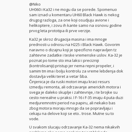
@Niko
UH060 i Ka32 i ne mogu da se porede. Spomenuo
sam iznad u komentaru UH60 Black Hawk is nekog
drugog razloga, za one koji osudjuju avione i
helikoptere, i zovu ih kante samo na osnovu godine
prvog leta prototipa ili prve verzije.
Ka32 je skroz drugacija masina i ima mnoge
prednosti u odnosu na H225 i Black Hawk. Govorim
naravno o dizajnu koji je specificno napravljen tz
zahtevne zadatke i teske vremenske uslov. Ka-32 je
poznat po tome sto ima laksi i precizniji
(kontrolisaniji) pristup jer nema repni propeler, i
samim tm ima i bolju kontrolu za vreme lebdenja dok
dostavlja veliki teret a vetar šiba.
Činjenica je da ruski motori imaju kraci resurs
izmedju remonta, ali odrzavanje americkih motora i
svega je daleko skuplje i zahtevnije, i te brojke su
cesto nerealne u praksi. I F-16 i F-35 imaju 4 puta duzi
medjuremnotni period na papiru, ali nekako bas
zbog motora moraju mnogo da se popravljaju i
cekaju na delove koji se eto.. trose. Mutne su to
vode.
U svakom slucaju odrzavanje Ka-32 nema nikakvih