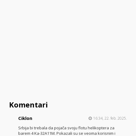
Komentari
Ciklon
16:34, 22. feb. 2025.
Srbija bi trebala da pojača svoju flotu helikoptera za
barem 4 Ka-32A11M. Pokazali su se veoma korisnim i