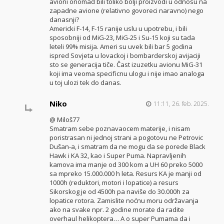
avioni onomad bili toliko bolji proizvodi u odnosu na
zapadne avione (relativno govoreci naravno) nego
danasnji?
Americki F-14, F-15 ranije uslu u upotrebu, i bili
sposobniji od MiG-23, MiG-25 i Su-15 koji su tada
leteli 99% misija. Ameri su uvek bili bar 5 godina
ispred Sovjeta u lovackoj i bombarderskoj avijaciji
sto se generacija tiče. Čast izuzetku avionu MiG-31
koji ima veoma specificnu ulogu i nije imao analoga
u toj ulozi tek do danas.
Niko
11:11, 26. feb. 2025.
@ Miloš77
Smatram sebe poznavaocem materije, i nisam
poristrasan ni jednoj strani a pogotovu ne Petrovic
Dušan-a, i smatram da ne mogu da se porede Black
Hawk i KA 32, kao i Super Puma. Napravljenih
kamova ima manje od 300 kom a UH 60 preko 5000
sa mpreko 15.000.000 h leta. Resurs KA je manji od
1000h (reduktori, motori i lopatice) a resurs
Sikorskog je od 4500h pa naviše do 30.000h za
lopatice rotora. Zamislite noćnu moru održavanja
ako na svake npr. 2 godine morate da radite
overhaul helikoptera… A o super Pumama da i