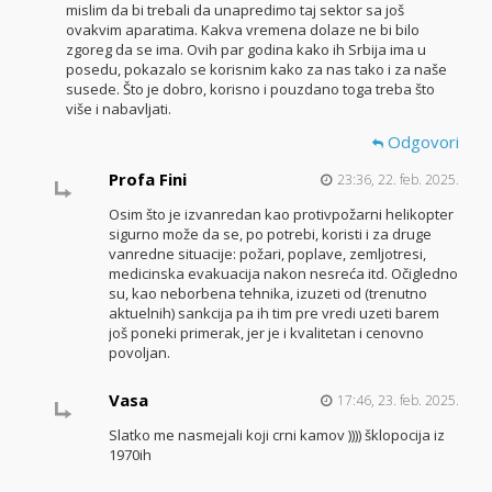
mislim da bi trebali da unapredimo taj sektor sa još
ovakvim aparatima. Kakva vremena dolaze ne bi bilo
zgoreg da se ima. Ovih par godina kako ih Srbija ima u
posedu, pokazalo se korisnim kako za nas tako i za naše
susede. Što je dobro, korisno i pouzdano toga treba što
više i nabavljati.
Odgovori
Profa Fini
23:36, 22. feb. 2025.
Osim što je izvanredan kao protivpožarni helikopter
sigurno može da se, po potrebi, koristi i za druge
vanredne situacije: požari, poplave, zemljotresi,
medicinska evakuacija nakon nesreća itd. Očigledno
su, kao neborbena tehnika, izuzeti od (trenutno
aktuelnih) sankcija pa ih tim pre vredi uzeti barem
još poneki primerak, jer je i kvalitetan i cenovno
povoljan.
Vasa
17:46, 23. feb. 2025.
Slatko me nasmejali koji crni kamov )))) šklopocija iz
1970ih