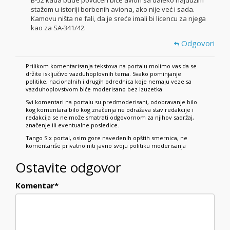
B-52 kada bude povučen biće avion sa daleko najdužim
stažom u istoriji borbenih aviona, ako nije već i sada.
Kamovu ništa ne fali, da je sreće imali bi licencu za njega
kao za SA-341/42.
Odgovori
Prilikom komentarisanja tekstova na portalu molimo vas da se
držite isključivo vazduhoplovnih tema. Svako pominjanje
politike, nacionalnih i drugih odrednica koje nemaju veze sa
vazduhoplovstvom biće moderisano bez izuzetka.
Svi komentari na portalu su predmoderisani, odobravanje bilo
kog komentara bilo kog značenja ne odražava stav redakcije i
redakcija se ne može smatrati odgovornom za njihov sadržaj,
značenje ili eventualne posledice.
Tango Six portal, osim gore navedenih opštih smernica, ne
komentariše privatno niti javno svoju politiku moderisanja
Ostavite odgovor
Komentar
*