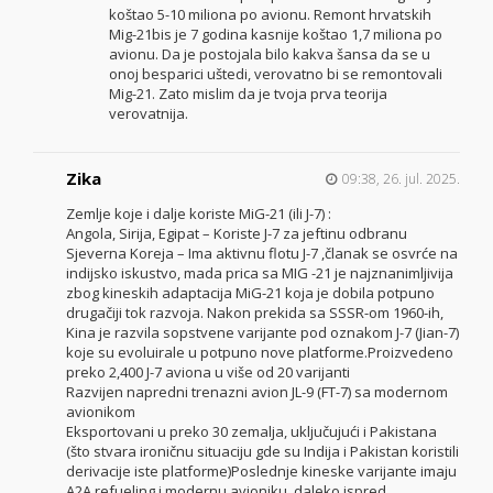
koštao 5-10 miliona po avionu. Remont hrvatskih
Mig-21bis je 7 godina kasnije koštao 1,7 miliona po
avionu. Da je postojala bilo kakva šansa da se u
onoj besparici uštedi, verovatno bi se remontovali
Mig-21. Zato mislim da je tvoja prva teorija
verovatnija.
Zika
09:38, 26. jul. 2025.
Zemlje koje i dalje koriste MiG-21 (ili J-7) :
Angola, Sirija, Egipat – Koriste J-7 za jeftinu odbranu
Sjeverna Koreja – Ima aktivnu flotu J-7 ,članak se osvrće na
indijsko iskustvo, mada prica sa MIG -21 je najznanimljivija
zbog kineskih adaptacija MiG-21 koja je dobila potpuno
drugačiji tok razvoja. Nakon prekida sa SSSR-om 1960-ih,
Kina je razvila sopstvene varijante pod oznakom J-7 (Jian-7)
koje su evoluirale u potpuno nove platforme.Proizvedeno
preko 2,400 J-7 aviona u više od 20 varijanti
Razvijen napredni trenazni avion JL-9 (FT-7) sa modernom
avionikom
Eksportovani u preko 30 zemalja, uključujući i Pakistana
(što stvara ironičnu situaciju gde su Indija i Pakistan koristili
derivacije iste platforme)Poslednje kineske varijante imaju
A2A refueling i modernu avioniku, daleko ispred