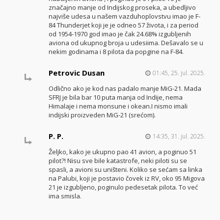
značajno manje od Indijskog proseka, a ubedljivo
najviše udesa u našem vazduhoplovstvu imao je F-
84 Thunderjet koji je je odneo 57 života, i za period
od 1954-1970 god imao je čak 24.68% izgubljenih
aviona od ukupnog broja u udesiima. Dešavalo se u
nekim godinama i 8 pilota da popgine na F-84.
Petrovic Dusan
01:45, 25. jul. 2025.
Odlično ako je kod nas padalo manje MiG-21. Mada
SFRJ je bila bar 10 puta manja od Indije, nema
Himalaje i nema monsune i okean.I nismo imali
indijski proizveden MiG-21 (srećom).
P. P.
14:35, 31. jul. 2025.
Željko, kako je ukupno pao 41 avion, a poginuo 51
pilot?! Nisu sve bile katastrofe, neki piloti su se
spasli, a avioni su uništeni. Koliko se sećam sa linka
na Palubi, koji je postavio čovek iz RV, oko 95 Migova
21 je izgubljeno, poginulo pedesetak pilota. To već
ima smisla.