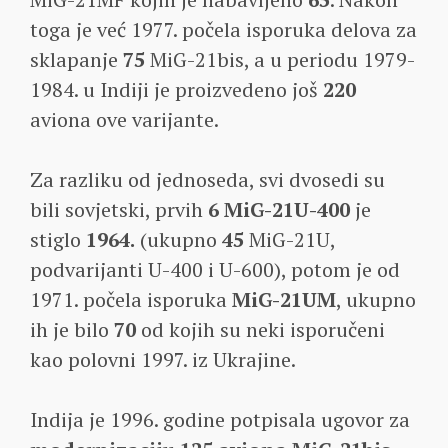
toga je već 1977. počela isporuka delova za
sklapanje
75
MiG-21bis, a u periodu 1979-
1984. u Indiji je proizvedeno još
220
aviona ove varijante.
Za razliku od jednoseda, svi dvosedi su
bili sovjetski, prvih
6
MiG-21U-400
je
stiglo
1964.
(ukupno
45
MiG-21U,
podvarijanti U-400 i U-600), potom je od
1971. počela isporuka
MiG-21UM
, ukupno
ih je bilo
70
od kojih su neki isporučeni
kao polovni 1997. iz Ukrajine.
Indija je 1996. godine potpisala ugovor za