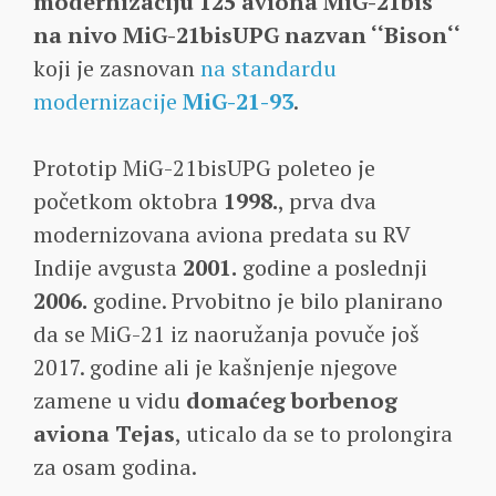
modernizaciju 125 aviona MiG-21bis
na nivo MiG-21bisUPG nazvan ‘‘Bison‘‘
koji je zasnovan
na standardu
modernizacije
MiG-21-93
.
Prototip MiG-21bisUPG poleteo je
početkom oktobra
1998.
, prva dva
modernizovana aviona predata su RV
Indije avgusta
2001.
godine a poslednji
2006.
godine. Prvobitno je bilo planirano
da se MiG-21 iz naoružanja povuče još
2017. godine ali je kašnjenje njegove
zamene u vidu
domaćeg borbenog
aviona Tejas
, uticalo da se to prolongira
za osam godina.