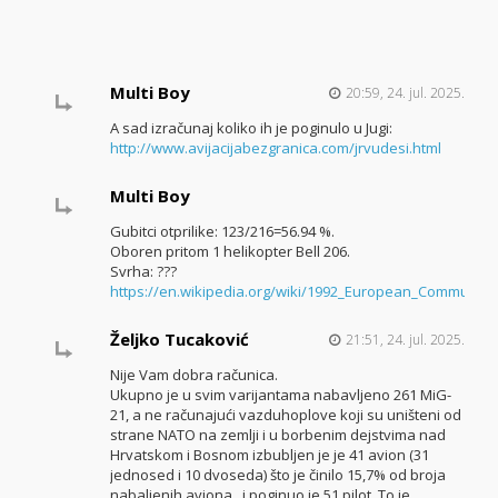
Multi Boy
20:59, 24. jul. 2025.
A sad izračunaj koliko ih je poginulo u Jugi:
http://www.avijacijabezgranica.com/jrvudesi.html
Multi Boy
Gubitci otprilike: 123/216=56.94 %.
Oboren pritom 1 helikopter Bell 206.
Svrha: ???
https://en.wikipedia.org/wiki/1992_European_Communit
Željko Tucaković
21:51, 24. jul. 2025.
Nije Vam dobra računica.
Ukupno je u svim varijantama nabavljeno 261 MiG-
21, a ne računajući vazduhoplove koji su uništeni od
strane NATO na zemlji i u borbenim dejstvima nad
Hrvatskom i Bosnom izbubljen je je 41 avion (31
jednosed i 10 dvoseda) što je činilo 15,7% od broja
nabaljenih aviona , i poginuo je 51 pilot. To je