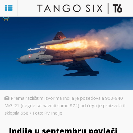
Prema različitim izvorima Indija je posedovala 900-940
MiG-21 (negde se navodi samo 874) od čega je proizvela ili
sklopila 658 / Foto: RV Indije
Indija u septembru povlači