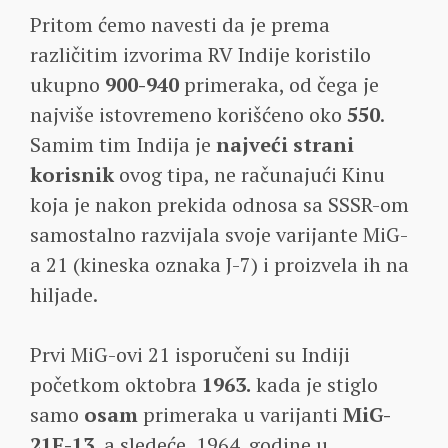
Pritom ćemo navesti da je prema
različitim izvorima RV Indije koristilo
ukupno
900-940
primeraka, od čega je
najviše istovremeno korišćeno oko
550
.
Samim tim Indija je
najveći strani
korisnik
ovog tipa, ne računajući Kinu
koja je nakon prekida odnosa sa SSSR-om
samostalno razvijala svoje varijante MiG-
a 21 (kineska oznaka J-7) i proizvela ih na
hiljade.
Prvi MiG-ovi 21 isporučeni su Indiji
početkom oktobra
1963.
kada je stiglo
samo
osam
primeraka u varijanti
MiG-
21F-13
, a sledeće, 1964. godine u