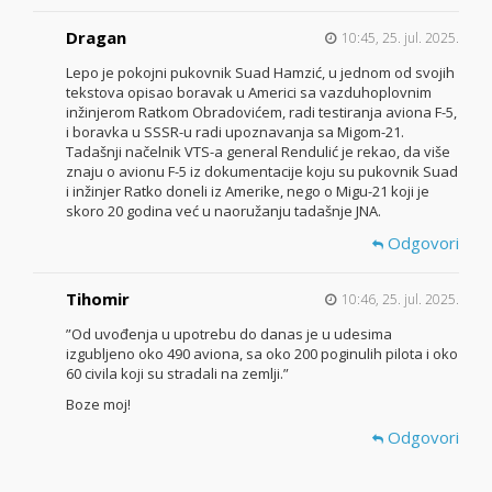
Dragan
10:45, 25. jul. 2025.
Lepo je pokojni pukovnik Suad Hamzić, u jednom od svojih
tekstova opisao boravak u Americi sa vazduhoplovnim
inžinjerom Ratkom Obradovićem, radi testiranja aviona F-5,
i boravka u SSSR-u radi upoznavanja sa Migom-21.
Tadašnji načelnik VTS-a general Rendulić je rekao, da više
znaju o avionu F-5 iz dokumentacije koju su pukovnik Suad
i inžinjer Ratko doneli iz Amerike, nego o Migu-21 koji je
skoro 20 godina već u naoružanju tadašnje JNA.
Odgovori
Tihomir
10:46, 25. jul. 2025.
”Od uvođenja u upotrebu do danas je u udesima
izgubljeno oko 490 aviona, sa oko 200 poginulih pilota i oko
60 civila koji su stradali na zemlji.”
Boze moj!
Odgovori