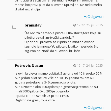
Dimi, udara sacastim lanserima, nevodjenim bombama,
moras biti pravi pilot da bi ovime upravljao. Ne neka meka,
digitalna pahulja.
Odgovori
branislav
19:22, 25. jul. 2025.
Šta reći za nemačke pilote i F104 starfajtere koje su
piloti prozvali,,mrtvački sanduk,,?
U periodu prelaza sa klipnih na mlazne avione
izginulo je mnogo YU pilota u kratkom periodu što
sigurno ne znači da su avioni bili loši!!
Petrovic Dusan
15:17, 24. jul. 2025.
Iz ovih brojeva imamo gubitak 5 aviona od 10 ili preko 50 %.
Ako jedan pilot ne leti više od 10–15 godina tokom 60
godina potrebno je 5- 6 generacija pilota.
Ako uzmemo oko 1000 pilota po generaciji,recimo da su
imali 5000 pilota Oko 200 je poginulo.
Ispada ili 1 od svakih 25 pilota (4%) !?
Digitron ne gresi, to je cifra.
Odgovori