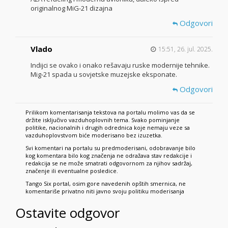
originalnog MiG-21 dizajna
Odgovori
Vlado
15:51, 26. jul. 2025.
Indijci se ovako i onako rešavaju ruske modernije tehnike.
Mig-21 spada u sovjetske muzejske eksponate.
Odgovori
Prilikom komentarisanja tekstova na portalu molimo vas da se
držite isključivo vazduhoplovnih tema. Svako pominjanje
politike, nacionalnih i drugih odrednica koje nemaju veze sa
vazduhoplovstvom biće moderisano bez izuzetka.
Svi komentari na portalu su predmoderisani, odobravanje bilo
kog komentara bilo kog značenja ne odražava stav redakcije i
redakcija se ne može smatrati odgovornom za njihov sadržaj,
značenje ili eventualne posledice.
Tango Six portal, osim gore navedenih opštih smernica, ne
komentariše privatno niti javno svoju politiku moderisanja
Ostavite odgovor