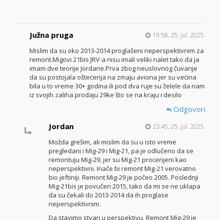
Južna pruga
19:58, 25. jul. 2025.
Mislim da su oko 2013-2014 proglašeni neperspektivnim za
remont.Migovi 21bis JRV-a nisu imali veliki nalet tako da ja
imam dve teorije Jordane.Prva zbog neuslovnog čuvanje
da su postojala ošteċenja na zmaju aviona jer su veċina
bila u to vreme 30+ godina ili pod dva ruje su želele da nam
iz svojih zaliha prodaju 29ke što se na kraju i desilo
Odgovori
Jordan
23:45, 25. jul. 2025.
Možda grešim, ali mislim da su u isto vreme
pregledani i Mig-29 i Mig-21, pa je odlučeno da se
remontuju Mig-29, jer su Mig-21 procenjeni kao
neperspektivni. Inače bi remont Mig-21 verovatno
bio jeftiniji. Remont Mig-29 je počeo 2005. Poslednji
Mig-21bis je povučen 2015, tako da mi se ne uklapa
da su čekali do 2013-2014 da ih proglase
neperspektivnim.
Da stavimo stvari u perspektivu. Remont Mig-29 je