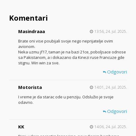
Komentari
Masindraaa
13:56, 24. jul. 2025.
Brate oni vise poubijali svoje nego neprijatelje ovim
avionom.
Neka uzmu jf17, taman je na bazi 21ce, poboljsace odnose
sa Pakistanom, a i dokazano da Kinezi ruse Francuze gde
stignu. Win win za sve.
Odgovori
Motorista
14:01, 24. jul. 2025.
I vreme je da starac ode u penziju. Odslužio je svoje
odavno.
Odgovori
KK
14:06, 24. jul. 2025.