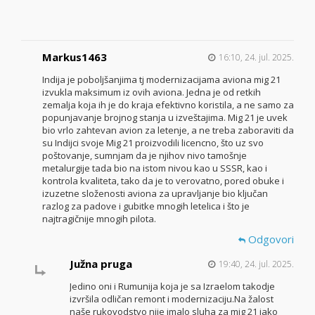
Markus1463
16:10, 24. jul. 2025.
Indija je poboljšanjima tj modernizacijama aviona mig 21
izvukla maksimum iz ovih aviona. Jedna je od retkih
zemalja koja ih je do kraja efektivno koristila, a ne samo za
popunjavanje brojnog stanja u izveštajima. Mig 21 je uvek
bio vrlo zahtevan avion za letenje, a ne treba zaboraviti da
su Indijci svoje Mig 21 proizvodili licencno, što uz svo
poštovanje, sumnjam da je njihov nivo tamošnje
metalurgije tada bio na istom nivou kao u SSSR, kao i
kontrola kvaliteta, tako da je to verovatno, pored obuke i
izuzetne složenosti aviona za upravljanje bio ključan
razlog za padove i gubitke mnogih letelica i što je
najtragičnije mnogih pilota.
Odgovori
Južna pruga
19:40, 24. jul. 2025.
Jedino oni i Rumunija koja je sa Izraelom takodje
izvršila odličan remont i modernizaciju.Na žalost
naše rukovodstvo nije imalo sluha za mig 21 iako