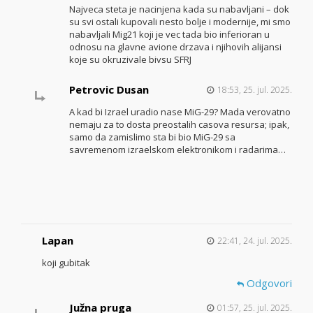
Najveca steta je nacinjena kada su nabavljani – dok
su svi ostali kupovali nesto bolje i modernije, mi smo
nabavljali Mig21 koji je vec tada bio inferioran u
odnosu na glavne avione drzava i njihovih alijansi
koje su okruzivale bivsu SFRJ
Petrovic Dusan
18:53, 25. jul. 2025.
A kad bi Izrael uradio nase MiG-29? Mada verovatno
nemaju za to dosta preostalih casova resursa; ipak,
samo da zamislimo sta bi bio MiG-29 sa
savremenom izraelskom elektronikom i radarima…
Lapan
22:41, 24. jul. 2025.
koji gubitak
Odgovori
Južna pruga
01:57, 25. jul. 2025.