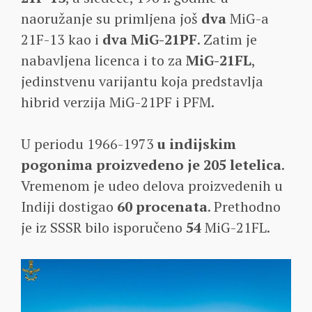
naoružanje su primljena još
dva
MiG-a
21F-13 kao i
dva MiG-21PF
. Zatim je
nabavljena licenca i to za
MiG-21FL
,
jedinstvenu varijantu koja predstavlja
hibrid verzija MiG-21PF i PFM.
U periodu 1966-1973
u indijskim
pogonima proizvedeno je 205 letelica
.
Vremenom je udeo delova proizvedenih u
Indiji dostigao
60 procenata
. Prethodno
je iz SSSR bilo isporučeno
54
MiG-21FL.