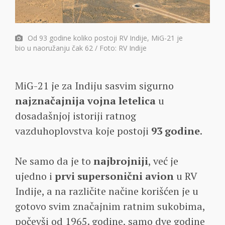
Od 93 godine koliko postoji RV Indije, MiG-21 je
bio u naoružanju čak 62 / Foto: RV Indije
MiG-21 je za Indiju sasvim sigurno
najznačajnija vojna letelica
u
dosadašnjoj istoriji ratnog
vazduhoplovstva koje postoji
93 godine
.
Ne samo da je to
najbrojniji
, već je
ujedno i
prvi supersonični avion
u RV
Indije, a na različite načine korišćen je u
gotovo svim značajnim ratnim sukobima,
počevši od 1965. godine, samo dve godine