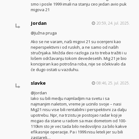
smo i posle 1999 imali na stanju ceo jedan avio puk
migova 21
Jordan
20:59, 24. jul. 2025.
@Južna pruga
Ako se ne varam, naši migovi 21 su ocenjeni kao
neperspektivni i od ruskih, a ne samo od naših
stručnjaka. Možda deo razloga za to treba tražiti i u
lošem održavanju tokom devedesetih. Mig 21 je bio
koncipiran kao potrošna roba, nije se očekivalo da
će dugo ostati u vazduhu.
slavke
08:46, 25. jul. 2025.
@Jordan
Iako su bili medju najmladjim na svetu i sa
najmanjim naletom, vreme je ucinilo svoje – nasi
Mig21 nisu vise bili rentabilni i perspektivni za dalju
upotrebu. Npr, na trzistu je postojao radar koji je
mogao da stane u radom sa max dometom od 100-
110km sto je vec tada bilo nedovoljno za bilo kakve
efikasnije operacije. Pa i 1999.nisu leteli jer su bili
zastareli…