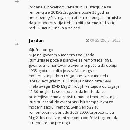
Jordane si početkom veka su bili u stanju da se
remontuju a 2015-2020godine posle 20 godina
neuslovnog čuvanja nisu bili za remont ja sam mislio
da je modernizacija trebala biti u vreme kad su to
radili Rumuni i Indija a ne sad
Jordan
09:35, 25. jul. 2025.
@Južna pruga
Ni ja ne govorim o modernizaciji sada.
Rumunija je počela planove za remont još 1991.
godine, a remontovane avione je počela da dobija
1995. godine. Indija je završila program
modernizacije do 2005. godine. Neka me neko
ispravi ako grešim, ali Srbija je nakon rata 1999.
imala svega 40-45 Mig 21 novijih verzija, a od toga je
15-30 moglo da se osposobi da leti. Kada su
procenjivane mogućnosti remonta i modernizacije,
Rusi su ocenili da avioni nisu bili perspektivni za
modernizaciju i remont. Svih 5 Mig-29 su
remontovani u periodu 2005-2009, ta procena da
Mig-21bis nisu vredni remonta potiče iz tog perioda
ili neposredno pre toga.