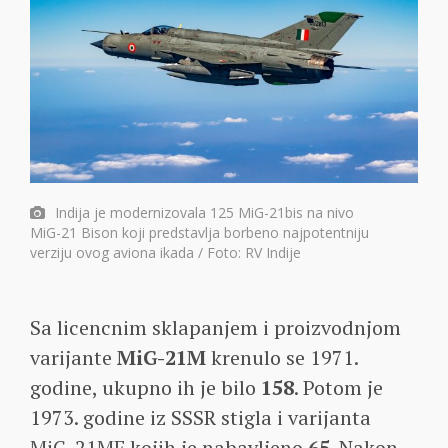
Indija je modernizovala 125 MiG-21bis na nivo
MiG-21 Bison koji predstavlja borbeno najpotentniju
verziju ovog aviona ikada / Foto: RV Indije
Sa licencnim sklapanjem i proizvodnjom
varijante
MiG-21M
krenulo se 1971.
godine, ukupno ih je bilo
158
. Potom je
1973. godine iz SSSR stigla i varijanta
MiG-21MF kojih je nabavljeno
65
. Nakon