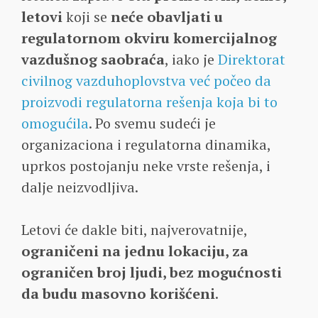
letovi
koji se
neće obavljati u
regulatornom okviru komercijalnog
vazdušnog saobraća
, iako je
Direktorat
civilnog vazduhoplovstva već počeo da
proizvodi regulatorna rešenja koja bi to
omogućila
. Po svemu sudeći je
organizaciona i regulatorna dinamika,
uprkos postojanju neke vrste rešenja, i
dalje neizvodljiva.
Letovi će dakle biti, najverovatnije,
ograničeni na jednu lokaciju, za
ograničen broj ljudi, bez mogućnosti
da budu masovno korišćeni
.