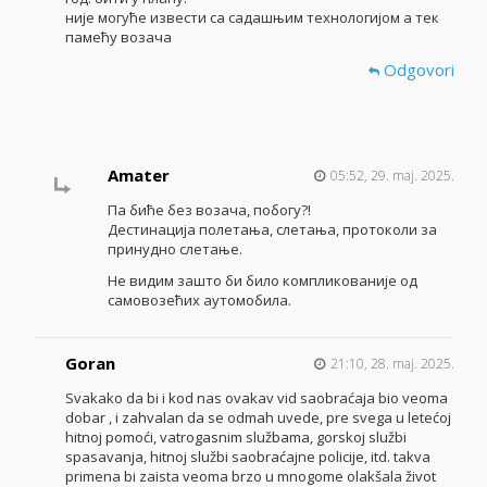
није могуће извести са садашњим технологијом а тек
памећу возача
Odgovori
Amater
05:52, 29. maj. 2025.
Па биће без возача, побогу?!
Дестинација полетања, слетања, протоколи за
принудно слетање.
Не видим зашто би било компликованије од
самовозећих аутомобила.
Goran
21:10, 28. maj. 2025.
Svakako da bi i kod nas ovakav vid saobraćaja bio veoma
dobar , i zahvalan da se odmah uvede, pre svega u letećoj
hitnoj pomoći, vatrogasnim službama, gorskoj službi
spasavanja, hitnoj službi saobraćajne policije, itd. takva
primena bi zaista veoma brzo u mnogome olakšala život