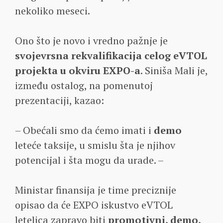
nekoliko meseci.
Ono što je novo i vredno pažnje je
svojevrsna rekvalifikacija celog eVTOL
projekta u okviru EXPO-a
. Siniša Mali je,
između ostalog, na pomenutoj
prezentaciji, kazao:
– Obećali smo da ćemo imati i
demo
leteće taksije, u smislu šta je njihov
potencijal i šta mogu da urade. –
Ministar finansija je time preciznije
opisao da će EXPO iskustvo eVTOL
letelica zapravo biti
promotivni, demo,