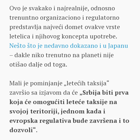
Ovo je svakako i najrealnije, odnosno
trenuntno organizaciono i regulatorno
predstavlja najveći domet ovakve vrste
letelica i njihovog koncepta upotrebe.
Nešto što je nedavno dokazano i u Japanu
– dakle niko trenutno na planeti nije
otišao dalje od toga.
Mali je pominjanje „letećih taksija“
završio sa izjavom da će
„Srbija biti prva
koja će omogućiti leteće taksije na
svojoj teritoriji, jednom kada i
evropska regulativa bude završena i to
dozvoli“
.