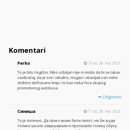
Komentari
Perko
10:42, 28. maj. 2025.
To je bilo i logično. Niko ozbiljan nije ni mislio da bi se takav
saobraćaj, da je sve i idealno, mogao i obavljati van neke
striktno definisane linije i to kao neka fora skupog
promotivnog autobusa.
Odgovori
Синиша
11:42, 28. maj. 2025.
То је логично. Да свако може бити пилот, не би људи
толике школе завршавали и пролазили толику обуку.