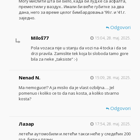
Могу мислити шта би било, када би луд.ке са асфалта,
преместили у ваздух.. Имали би веће губитке за два
дана, него за време целог бимбардовања ’99.г. и ’41.г.
заједно.
Odgovori
Miloš77
15:04, 28. maj. 2025.
Pola vozaca nije u stanju da vozi na 4 tocka i da se
drzi pravila. Zamislite tek koja bi sloboda tamo gore
bila za neke „taksiste“ :-)
Nenad N.
15:09, 28. maj. 2025.
Ma nemoguce!? A ja mislio da je vlast ozbiljna…. Jel
pomenuo i koliko ce to da nas kosta, a koliko stvarno
kosta?
Odgovori
Лазар
17:54, 28. maj. 2025.
летећи аутомобили и летећи такси неће у следећих 200
год. бити у плану.