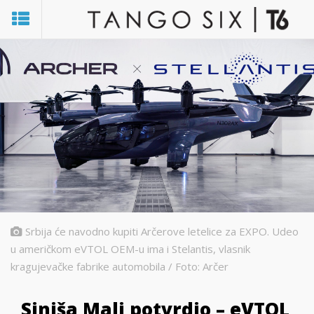
Srbija će navodno kupiti Arčerove letelice za EXPO. Udeo
u američkom eVTOL OEM-u ima i Stelantis, vlasnik
kragujevačke fabrike automobila / Foto: Arčer
Siniša Mali potvrdio – eVTOL