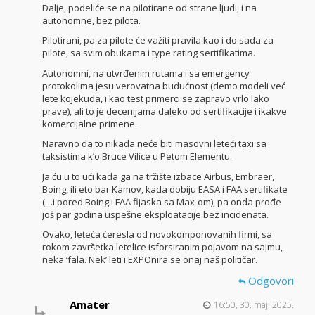
Dalje, podeliće se na pilotirane od strane ljudi, i na
autonomne, bez pilota.
Pilotirani, pa za pilote će važiti pravila kao i do sada za
pilote, sa svim obukama i type rating sertifikatima.
Autonomni, na utvrđenim rutama i sa emergency
protokolima jesu verovatna budućnost (demo modeli već
lete kojekuda, i kao test primerci se zapravo vrlo lako
prave), ali to je decenijama daleko od sertifikacije i ikakve
komercijalne primene.
Naravno da to nikada neće biti masovni leteći taxi sa
taksistima k’o Bruce Vilice u Petom Elementu.
Ja ću u to ući kada ga na tržište izbace Airbus, Embraer,
Boing, ili eto bar Kamov, kada dobiju EASA i FAA sertifikate
(…i pored Boing i FAA fijaska sa Max-om), pa onda prođe
još par godina uspešne eksploatacije bez incidenata.
Ovako, leteća ćeresla od novokomponovanih firmi, sa
rokom završetka letelice isforsiranim pojavom na sajmu,
neka ‘fala. Nek’ leti i EXPOnira se onaj naš političar.
Odgovori
Amater
16:50, 30. maj. 2025.