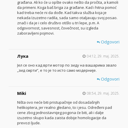
građana. Ali ko će u opšte ovako nešto da pročita, a kamoli
da primeni. Koga baš briga za građane. Kad i hitna pomoć
kad treba neće ni da dođe. Kad takva služba koja je
nekada Izuzetno radila, sada samo otaljavaju svoj posao.
znači i da je i celo društvo otišlo u tri lepe, p.m. A
odgovornost, savesnost, čovečnost, su izgleda
zaboravljeni pojmovi.
Odgovori
Лука
04:12, 29. maj. 2025.
Јел се оно кад врти мотор по зиду на вашарима звало
„зид смрти“, е то је то исто само модерније.
Odgovori
Miki
08:54, 29. maj. 2025.
Ništa ovo neće biti pristupačnije od dosadašnjih
helikoptera, jer realno gledano, to i jesu. Određeni pad
cene zbog jednostavnijeg pogona će biti, ali i dalje
izuzetno skupo kada zaista dobije homologacije da
prevozi ljude.