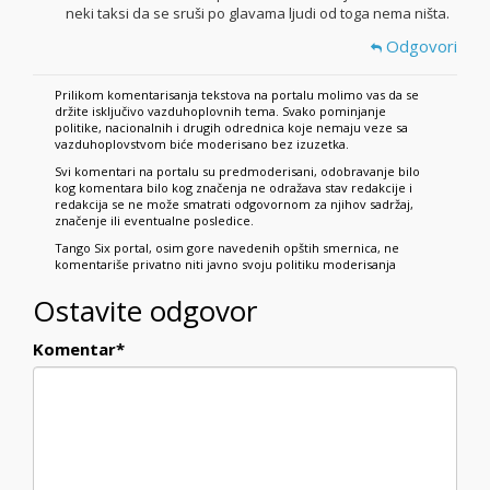
neki taksi da se sruši po glavama ljudi od toga nema ništa.
Odgovori
Prilikom komentarisanja tekstova na portalu molimo vas da se
držite isključivo vazduhoplovnih tema. Svako pominjanje
politike, nacionalnih i drugih odrednica koje nemaju veze sa
vazduhoplovstvom biće moderisano bez izuzetka.
Svi komentari na portalu su predmoderisani, odobravanje bilo
kog komentara bilo kog značenja ne odražava stav redakcije i
redakcija se ne može smatrati odgovornom za njihov sadržaj,
značenje ili eventualne posledice.
Tango Six portal, osim gore navedenih opštih smernica, ne
komentariše privatno niti javno svoju politiku moderisanja
Ostavite odgovor
Komentar
*