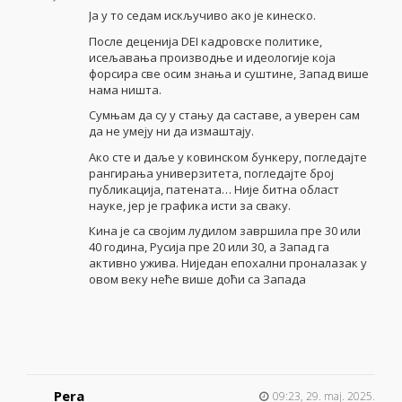
Ја у то седам искључиво ако је кинеско.
После деценија DEI кадровске политике,
исељавања производње и идеологије која
форсира све осим знања и суштине, Запад више
нама ништа.
Сумњам да су у стању да саставе, а уверен сам
да не умеју ни да измаштају.
Ако сте и даље у ковинском бункеру, погледајте
рангирања универзитета, погледајте број
публикација, патената… Није битна област
науке, јер је графика исти за сваку.
Кина је са својим лудилом завршила пре 30 или
40 година, Русија пре 20 или 30, а Запад га
активно ужива. Ниједан епохални проналазак у
овом веку неће више доћи са Запада
Pera
09:23, 29. maj. 2025.