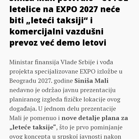
letelice na EXPO 2027 neće
biti „leteći taksiji“ i
komercijalni vazdušni
prevoz već demo letovi
Ministar finansija Vlade Srbije i vođa
projekta specijalizovane EXPO izložbe u
Beogradu 2027. godine
Siniša Mali
nedavno je održao javnu prezentaciju
planiranog izgleda fizičke lokacije ovog
događaja. U jednom delu prezentacije
Mali je pomenuo i
nove detalje plana za
„leteće taksije“
, što je prvo pominjanje
ovog koncepta u srpskoj javnosti nakon