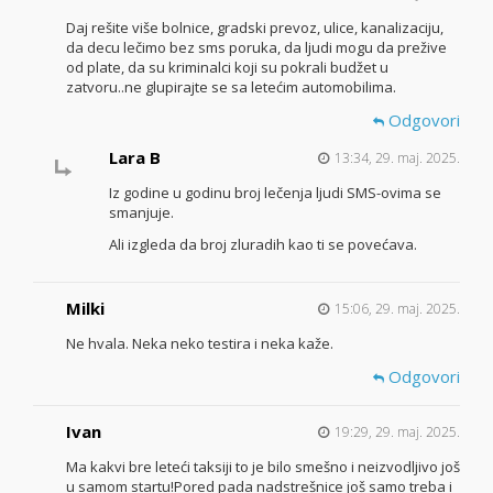
Daj rešite više bolnice, gradski prevoz, ulice, kanalizaciju,
da decu lečimo bez sms poruka, da ljudi mogu da prežive
od plate, da su kriminalci koji su pokrali budžet u
zatvoru..ne glupirajte se sa letećim automobilima.
Odgovori
Lara B
13:34, 29. maj. 2025.
Iz godine u godinu broj lečenja ljudi SMS-ovima se
smanjuje.
Ali izgleda da broj zluradih kao ti se povećava.
Milki
15:06, 29. maj. 2025.
Ne hvala. Neka neko testira i neka kaže.
Odgovori
Ivan
19:29, 29. maj. 2025.
Ma kakvi bre leteći taksiji to je bilo smešno i neizvodljivo još
u samom startu!Pored pada nadstrešnice još samo treba i