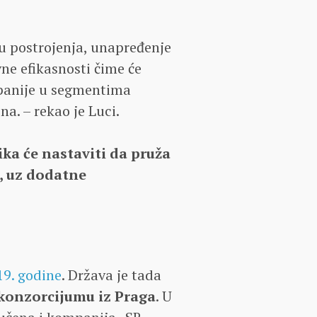
ju postrojenja, unapređenje
vne efikasnosti čime će
panije u segmentima
a. – rekao je Luci.
ika će nastaviti da pruža
, uz dodatne
19. godine
. Država je tada
 konzorcijumu iz Praga
. U