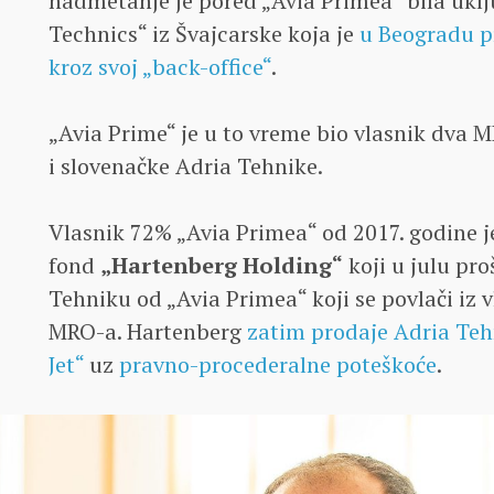
nadmetanje je pored „Avia Primea“ bila ukl
Technics“ iz Švajcarske koja je
u Beogradu p
kroz svoj „back-office“
.
„Avia Prime“ je u to vreme bio vlasnik dva 
i slovenačke Adria Tehnike.
Vlasnik 72% „Avia Primea“ od 2017. godine je
fond
„Hartenberg Holding“
koji u julu pr
Tehniku od „Avia Primea“ koji se povlači iz 
MRO-a. Hartenberg
zatim prodaje Adria Teh
Jet“
uz
pravno-procederalne poteškoće
.