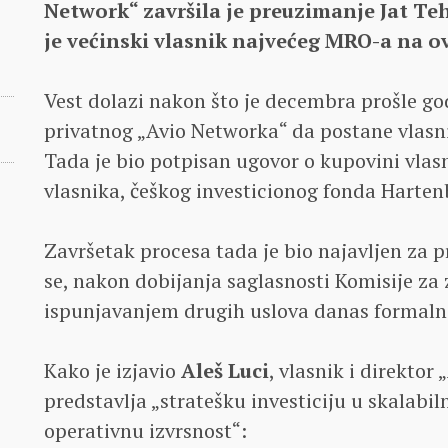
Network“ završila je preuzimanje Jat Teh
je većinski vlasnik najvećeg MRO-a na 
Vest dolazi nakon što je decembra prošle g
privatnog „Avio Networka“ da postane vlas
Tada je bio potpisan ugovor o kupovini vla
vlasnika, češkog investicionog fonda Harten
Završetak procesa tada je bio najavljen za pr
se, nakon dobijanja saglasnosti Komisije za 
ispunjavanjem drugih uslova danas formalno
Kako je izjavio
Aleš Luci
, vlasnik i direktor
predstavlja „stratešku investiciju u skalabi
operativnu izvrsnost“: