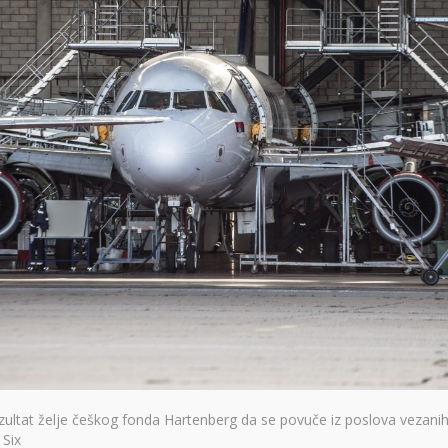
rezultat želje češkog fonda Hartenberg da se povuče iz poslova vezan
 Six