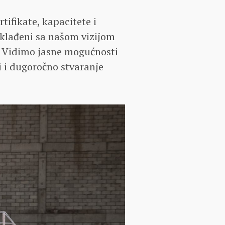
tifikate, kapacitete i
sklađeni sa našom vizijom
. Vidimo jasne mogućnosti
i i dugoročno stvaranje