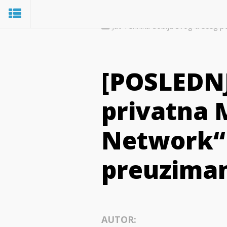
Jat Tehnika dobija svog trećeg po
[POSLEDNJ
privatna 
Network“ 
preuziman
AUTOR: