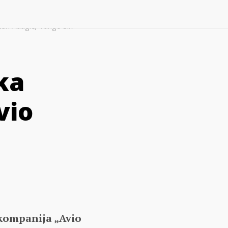
šan Atlagić, Tango Six
ka
vio
kompanija „Avio