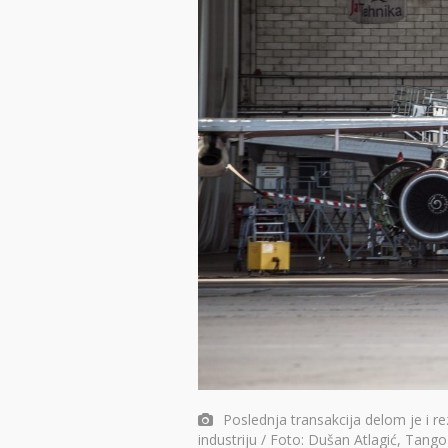
Poslednja transakcija delom je i 
industriju / Foto: Dušan Atlagić, Tango