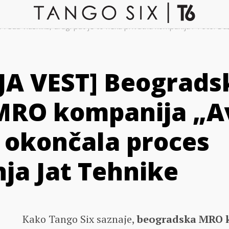
 redu vlasnika, drugi put je to neka privatna kompanija / Foto: Du
A VEST] Beograds
MRO kompanija „A
okončala proces
ja Jat Tehnike
Kako Tango Six saznaje,
beogradska MRO 