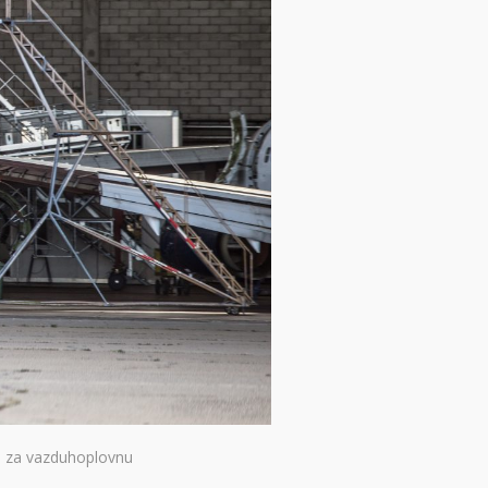
ih za vazduhoplovnu