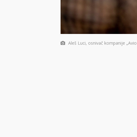
Aleš Luci, osnivač kompanije „Avio