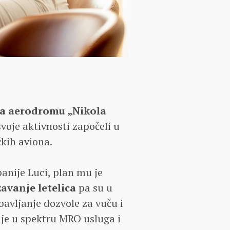
na aerodromu „Nikola
svoje aktivnosti započeli u
čkih aviona.
anije Luci, plan mu je
žavanje letelica
pa su u
avljanje dozvole za vuču i
ije u spektru MRO usluga i