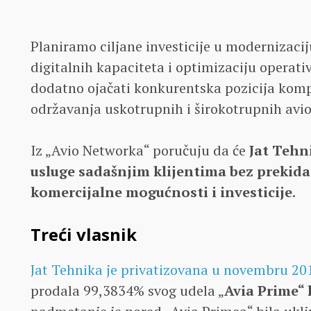
Planiramo ciljane investicije u modernizaci
digitalnih kapaciteta i optimizaciju operati
dodatno ojačati konkurentska pozicija kom
održavanja uskotrupnih i širokotrupnih avion
Iz „Avio Networka“ poručuju da će
Jat Tehn
usluge sadašnjim klijentima bez prekida
komercijalne mogućnosti i investicije
.
Treći vlasnik
Jat Tehnika je privatizovana u novembru 20
prodala 99,3834% svog udela „
Avia Prime“