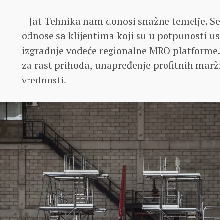
– Jat Tehnika nam donosi snažne temelje. Ser
odnose sa klijentima koji su u potpunosti u
izgradnje vodeće regionalne MRO platforme
za rast prihoda, unapređenje profitnih marž
vrednosti.