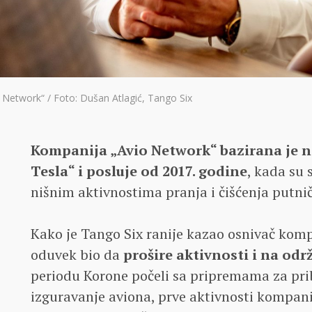
 Network“ / Foto: Dušan Atlagić, Tango Six
Kompanija „Avio Network“ bazirana je 
Tesla“ i posluje od 2017. godine
, kada su 
nišnim aktivnostima pranja i čišćenja putni
Kako je Tango Six ranije kazao osnivač komp
oduvek bio da
prošire aktivnosti i na odr
periodu Korone počeli sa pripremama za prib
izguravanje aviona, prve aktivnosti kompan