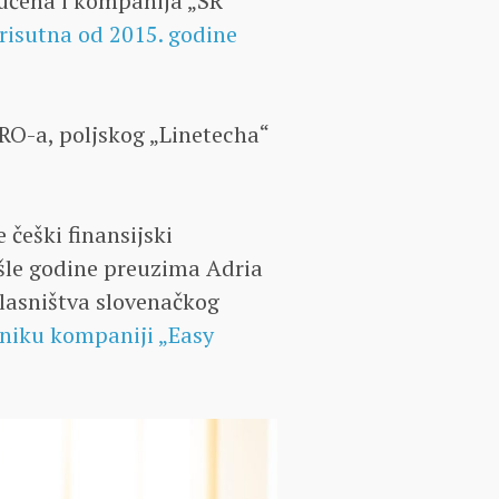
jučena i kompanija „SR
risutna od 2015. godine
MRO-a, poljskog „Linetecha“
 češki finansijski
ošle godine preuzima Adria
vlasništva slovenačkog
niku kompaniji „Easy