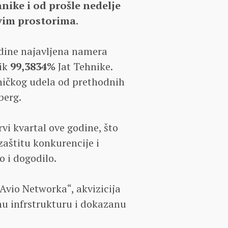
nike i od prošle nedelje
ovim prostorima
.
odine najavljena namera
nik
99,3834%
Jat Tehnike.
sničkog udela od prethodnih
berg.
vi kvartal ove godine, što
zaštitu konkurencije i
 i dogodilo.
 „Avio Networka“, akvizicija
lnu infrstrukturu i dokazanu