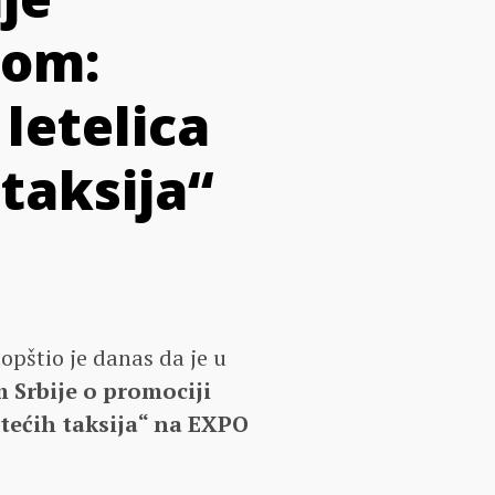
rom:
letelica
 taksija“
opštio je danas da je u
 Srbije o promociji
tećih taksija“ na EXPO