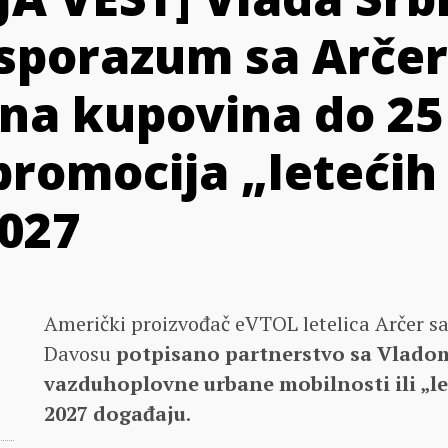
 sporazum sa Arče
na kupovina do 25 
promocija „letećih
027
Američki proizvođač eVTOL letelica Arčer sa
Davosu
potpisano partnerstvo sa Vladom
vazduhoplovne urbane mobilnosti ili „le
2027 događaju
.