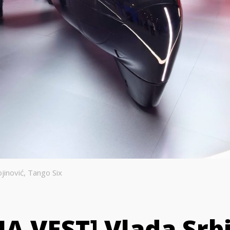
jinović, Tango Six
A VEST] Vlada Srbi