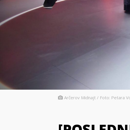
Arčerov Midnajt / Foto: Petara Vo
[POSLEDNJ