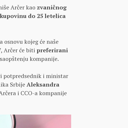
niše Arčer kao
zvaničnog
kupovinu do 25 letelica
a osnovu kojeg će naše
, Arčer će biti
preferirani
u saopštenju kompanije.
i potpredsednik i ministar
nika Srbije
Aleksandra
Arčera i CCO-a kompanije