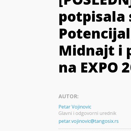
potpisala
Potencijal
Midnajt i 
na EXPO 2
AUTOR:
Petar Vojinovic
Glavni i odgovorni urednik
petar.vojinovic@tangosix.rs