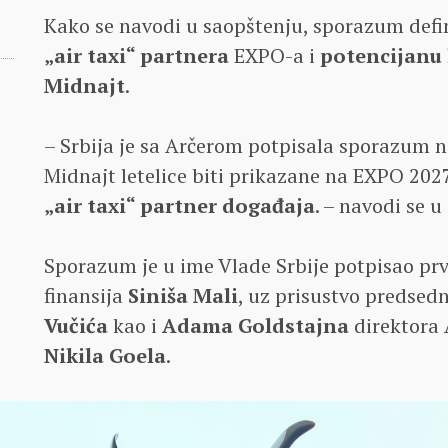
Kako se navodi u saopštenju, sporazum defi
„air taxi“ partnera
EXPO-a i
potencijanu 
Midnajt
.
– Srbija je sa Arčerom potpisala sporazum n
Midnajt letelice biti prikazane na EXPO 2027
„air taxi“ partner događaja
. – navodi se 
Sporazum je u ime Vlade Srbije potpisao prv
finansija
Siniša Mali
, uz prisustvo predsed
Vučića
kao i
Adama Goldstajna
direktora 
Nikila Goela
.