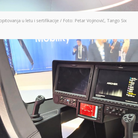
opitovanja u letu i sertifikacije / Foto: Petar Vojinović, Tango Six