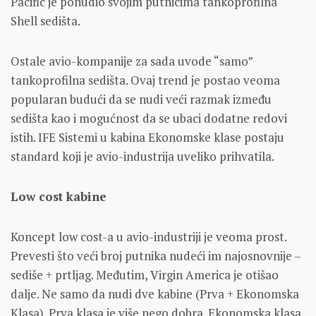
Pacific je ponudio svojim putnicima tankoprofilna
Shell sedišta.
Ostale avio-kompanije za sada uvode “samo”
tankoprofilna sedišta. Ovaj trend je postao veoma
popularan budući da se nudi veći razmak između
sedišta kao i mogućnost da se ubaci dodatne redovi
istih. IFE Sistemi u kabina Ekonomske klase postaju
standard koji je avio-industrija uveliko prihvatila.
Low cost kabine
Koncept low cost-a u avio-industriji je veoma prost.
Prevesti što veći broj putnika nudeći im najosnovnije –
sediše + prtljag. Međutim, Virgin America je otišao
dalje. Ne samo da nudi dve kabine (Prva + Ekonomska
Klasa). Prva klasa je više nego dobra. Ekonomska klasa