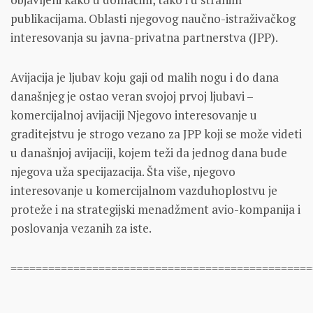
publikacijama. Oblasti njegovog naučno-istraživačkog
interesovanja su javna-privatna partnerstva (JPP).
Avijacija je ljubav koju gaji od malih nogu i do dana
današnjeg je ostao veran svojoj prvoj ljubavi –
komercijalnoj avijaciji Njegovo interesovanje u
graditejstvu je strogo vezano za JPP koji se može videti
u današnjoj avijaciji, kojem teži da jednog dana bude
njegova uža specijazacija. Šta više, njegovo
interesovanje u komercijalnom vazduhoplostvu je
proteže i na strategijski menadžment avio-kompanija i
poslovanja vezanih za iste.
================================================