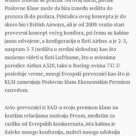
Poslovne Klase može da bira između sedišta do
prozora ili do prolaza. Pristalica ovog koncepta je do
skoro bio i British Airways, ali je od 2009. vratio stari
provereni koncept većeg komfora, pri čemu su kabine
jasno odvojene, a konfiguracija u floti Airbus-a je 2-3,
naspram 3-3 (sedišta u sredini slobodna) kao što
možemo videti u floti Lufthanse, što u avionima
porodice Airbus A320, tako u Boeing-ovima 737. U
poslednje vreme, mnogi Evropski prevoznici kao što je
KLM zamenjuju Poslovnu klasu Ekonomskim Premium
razredom.
Avio-prevoznici iz SAD-a svoju premium klasu na
kratkim relacijama nazivaju Prvom, međutim za
razliku od Evropskih konkurenata, ista kabina je
daleko mnogo konfornija, nudeći mnogo udobnija