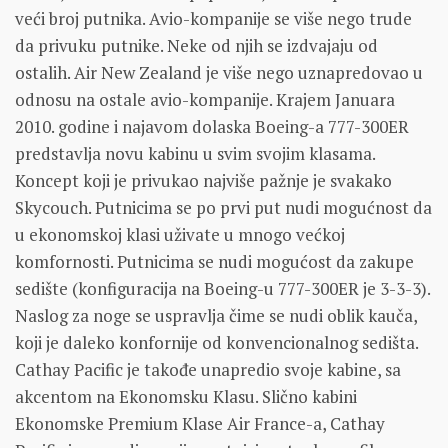
veći broj putnika. Avio-kompanije se više nego trude
da privuku putnike. Neke od njih se izdvajaju od
ostalih. Air New Zealand je više nego uznapredovao u
odnosu na ostale avio-kompanije. Krajem Januara
2010. godine i najavom dolaska Boeing-a 777-300ER
predstavlja novu kabinu u svim svojim klasama.
Koncept koji je privukao najviše pažnje je svakako
Skycouch. Putnicima se po prvi put nudi mogućnost da
u ekonomskoj klasi uživate u mnogo većkoj
komfornosti. Putnicima se nudi mogućost da zakupe
sedište (konfiguracija na Boeing-u 777-300ER je 3-3-3).
Naslog za noge se uspravlja čime se nudi oblik kauča,
koji je daleko konfornije od konvencionalnog sedišta.
Cathay Pacific je takođe unapredio svoje kabine, sa
akcentom na Ekonomsku Klasu. Slično kabini
Ekonomske Premium Klase Air France-a, Cathay