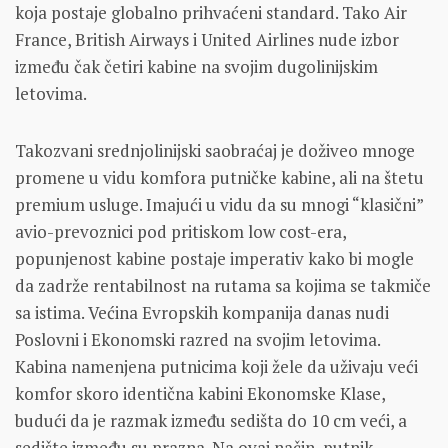
koja postaje globalno prihvaćeni standard. Tako Air
France, British Airways i United Airlines nude izbor
između čak četiri kabine na svojim dugolinijskim
letovima.
Takozvani srednjolinijski saobraćaj je doživeo mnoge
promene u vidu komfora putničke kabine, ali na štetu
premium usluge. Imajući u vidu da su mnogi “klasični”
avio-prevoznici pod pritiskom low cost-era,
popunjenost kabine postaje imperativ kako bi mogle
da zadrže rentabilnost na rutama sa kojima se takmiče
sa istima. Većina Evropskih kompanija danas nudi
Poslovni i Ekonomski razred na svojim letovima.
Kabina namenjena putnicima koji žele da uživaju veći
komfor skoro identična kabini Ekonomske Klase,
budući da je razmak između sedišta do 10 cm veći, a
sedište između su prazna. Na ovaj način, putnik