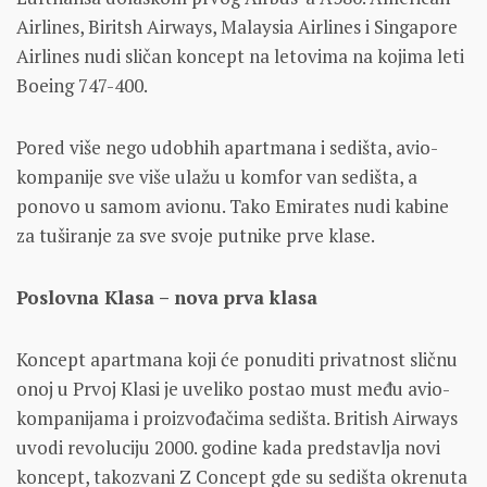
Airlines, Biritsh Airways, Malaysia Airlines i Singapore
Airlines nudi sličan koncept na letovima na kojima leti
Boeing 747-400.
Pored više nego udobhih apartmana i sedišta, avio-
kompanije sve više ulažu u komfor van sedišta, a
ponovo u samom avionu. Tako Emirates nudi kabine
za tuširanje za sve svoje putnike prve klase.
Poslovna Klasa – nova prva klasa
Koncept apartmana koji će ponuditi privatnost sličnu
onoj u Prvoj Klasi je uveliko postao must među avio-
kompanijama i proizvođačima sedišta. British Airways
uvodi revoluciju 2000. godine kada predstavlja novi
koncept, takozvani Z Concept gde su sedišta okrenuta