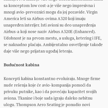
sa konceptom low cost-a je više nego impresivna i
mnogi avio-prevoznici mogu da joj pozavide. Virgin
America leti sa Airbus-ovima A320 koji imaju
unapređen interijer. Isti avioni su deo unapređenja
Airbus-a koji nose naziv Airbus A320E (Enhanced).
Udobnost je na prvom mestu, a usluga, ketering i IFE,
se naknadno plaćaju. Ambijentalno osvetljenje takođe
daje više nego prijatan ugođaj letenju.
Budućnost kabina
Koncepti kabina konstantno evoluiraju. Mnoge firme
nude rešenja koje će avio-kompanija pomoći da
privuku putnike, kao i da povećaju kapacitet svojih
aviona. Tkanine i boje sada igraju daleko nebitnu
ulogu. Thompson Aero Seating je ponudio novi