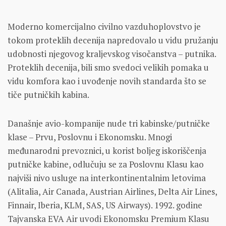
Moderno komercijalno civilno vazduhoplovstvo je
tokom proteklih decenija napredovalo u vidu pružanju
udobnosti njegovog kraljevskog visočanstva – putnika.
Proteklih decenija, bili smo svedoci velikih pomaka u
vidu komfora kao i uvođenje novih standarda što se
tiče putničkih kabina.
Današnje avio-kompanije nude tri kabinske/putničke
klase – Prvu, Poslovnu i Ekonomsku. Mnogi
međunarodni prevoznici, u korist boljeg iskoriščenja
putničke kabine, odlučuju se za Poslovnu Klasu kao
najviši nivo usluge na interkontinentalnim letovima
(Alitalia, Air Canada, Austrian Airlines, Delta Air Lines,
Finnair, Iberia, KLM, SAS, US Airways). 1992. godine
Tajvanska EVA Air uvodi Ekonomsku Premium Klasu