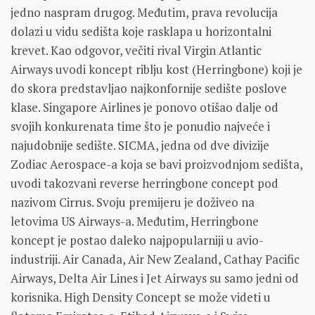
jedno naspram drugog. Međutim, prava revolucija
dolazi u vidu sedišta koje rasklapa u horizontalni
krevet. Kao odgovor, večiti rival Virgin Atlantic
Airways uvodi koncept riblju kost (Herringbone) koji je
do skora predstavljao najkonfornije sedište poslove
klase. Singapore Airlines je ponovo otišao dalje od
svojih konkurenata time što je ponudio najveće i
najudobnije sedište. SICMA, jedna od dve divizije
Zodiac Aerospace-a koja se bavi proizvodnjom sedišta,
uvodi takozvani reverse herringbone concept pod
nazivom Cirrus. Svoju premijeru je doživeo na
letovima US Airways-a. Međutim, Herringbone
koncept je postao daleko najpopularniji u avio-
industriji. Air Canada, Air New Zealand, Cathay Pacific
Airways, Delta Air Lines i Jet Airways su samo jedni od
korisnika. High Density Concept se može videti u