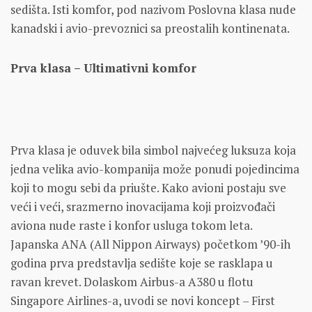
sedišta. Isti komfor, pod nazivom Poslovna klasa nude
kanadski i avio-prevoznici sa preostalih kontinenata.
Prva klasa – Ultimativni komfor
Prva klasa je oduvek bila simbol najvećeg luksuza koja
jedna velika avio-kompanija može ponudi pojedincima
koji to mogu sebi da priušte. Kako avioni postaju sve
veći i veći, srazmerno inovacijama koji proizvođači
aviona nude raste i konfor usluga tokom leta.
Japanska ANA (All Nippon Airways) početkom ’90-ih
godina prva predstavlja sedište koje se rasklapa u
ravan krevet. Dolaskom Airbus-a A380 u flotu
Singapore Airlines-a, uvodi se novi koncept – First