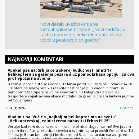
Novi detalji uvežbavanja 98.
vazduhoplovne brigade: „Novi sadržaji u
taktici upotrebe, neke elemente nismo
videli u poslednje tri godine“
NAJNOVIJI KOMENTARI
Apokalipsa na: Srbija će u skoroj budućnosti imati 17
helikoptera za gašenje požara a uz pomoć Erbasa opciju i za dva
protivpožarna aviona
u zemlju pored piste se ukopaju 12 tanka po 20 000 litara na 3 relacije 4x 20
000 litara na svakoj pisti x 3 razlicite destinacije plus vodeni hidranti sa
pumpom 128 ampera na vojne aeodrome nis batajnica i ladjevci a u
trasportere vojnih aviona ubace modulari za gasenje pozara tankovi pumpe
od 128 ampera…
09. Aug 2026.
Pogledaj
Vladimir na: Vučić o „najboljim helikopterima na svetu“:
„Helikopterskoj jedinici ćemo nabaviti i Erbas H125“
Verujte kad vam dupe kaze, on nikad ne bi nista slagao, zar ne? Evo ja vam
kazem da su Rusi prvi lasirali coveka u svemir, da su pretekli Concord sa TU-
144, da je Buran kvalitetniji i bezbedniji od Satla i da su dan danas ispred
kolektivnog zapada sa hiperosnicnim projetktilima koje stancuju na