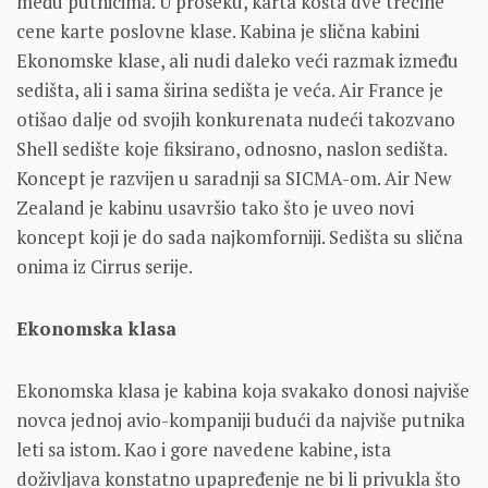
među putnicima. U proseku, karta košta dve trećine
cene karte poslovne klase. Kabina je slična kabini
Ekonomske klase, ali nudi daleko veći razmak između
sedišta, ali i sama širina sedišta je veća. Air France je
otišao dalje od svojih konkurenata nudeći takozvano
Shell sedište koje fiksirano, odnosno, naslon sedišta.
Koncept je razvijen u saradnji sa SICMA-om. Air New
Zealand je kabinu usavršio tako što je uveo novi
koncept koji je do sada najkomforniji. Sedišta su slična
onima iz Cirrus serije.
Ekonomska klasa
Ekonomska klasa je kabina koja svakako donosi najviše
novca jednoj avio-kompaniji budući da najviše putnika
leti sa istom. Kao i gore navedene kabine, ista
doživljava konstatno upapređenje ne bi li privukla što