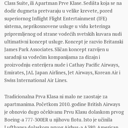
Class Suite, ili Apartman Prve Klase. Sedišta koja se na
dodir dugmeta pretvaraju u velike krevete, pored
superiornog Inflight Flight Entertainment (IFE)
sistema, neprikosnovene usluge u vidu keteringa
pripremljenog od strane vodećih svetskih kuvara nudi
ultimativni koncept usluge. Koncept je razvio Britanski
James Park Associates. Sličan koncept razvijen u
saradnji sa vodećim kompanijama za dizajn i
proizvodnju enterijera nude i Cathay Pacific Airways,
Emirates, JAL Japan Airlines, Jet Airways, Korean Air i
Swiss International Air Lines.
Tradicionalna Prva Klasa ni malo ne zaostaje za
apartmanima. Početkom 2010. godine British Airways
je obnovio dugo očekivanu Prvu Klasu dolaskom prvog
Boeing-a 777-300ER u njihovu flotu. Isto je učinila
Lufthansa dolaskom prvog Airbus-a A380. American