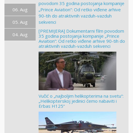
06. Aug
05. Aug
[PREMIJERA] Dokumentarni film povodom
04. Aug
35 godina postojanja kompanije „Prince
Aviation“: Od retko viđene arhive 90-tih do
atraktivnih vazduh-vazduh sekvenci
Vučić o „najboljim helikopterima na svetu“:
„Helikopterskoj jedinici ćemo nabaviti i
Erbas H125“