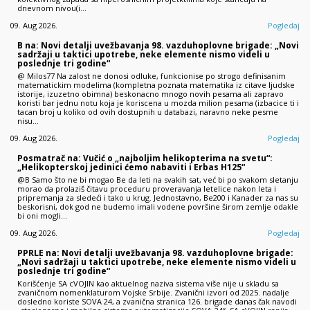
dnevnom nivou(i…
09. Aug 2026.
Pogledaj
B na: Novi detalji uvežbavanja 98. vazduhoplovne brigade: „Novi
sadržaji u taktici upotrebe, neke elemente nismo videli u
poslednje tri godine“
@ Milos77 Na zalost ne donosi odluke, funkcionise po strogo definisanim
matematickim modelima (kompletna poznata matematika iz citave ljudske
istorije, izuzetno obimna) beskonacno mnogo novih pesama ali zapravo
koristi bar jednu notu koja je koriscena u mozda milion pesama (izbacice ti i
tacan broj u koliko od ovih dostupnih u databazi, naravno neke pesme
nisu…
09. Aug 2026.
Pogledaj
Posmatrač na: Vučić o „najboljim helikopterima na svetu“:
„Helikopterskoj jedinici ćemo nabaviti i Erbas H125“
@B Samo što ne bi mogao Be da leti na svakih sat, već bi po svakom sletanju
morao da prolaziš čitavu proceduru proveravanja letelice nakon leta i
pripremanja za sledeći i tako u krug. Jednostavno, Be200 i Kanader za nas su
beskorisni, dok god ne budemo imali vodene površine širom zemlje odakle
bi oni mogli…
09. Aug 2026.
Pogledaj
PPRLE na: Novi detalji uvežbavanja 98. vazduhoplovne brigade:
„Novi sadržaji u taktici upotrebe, neke elemente nismo videli u
poslednje tri godine“
Korišćenje SA cVOJIN kao aktuelnog naziva sistema više nije u skladu sa
zvaničnom nomenklaturom Vojske Srbije. Zvanični izvori od 2025. nadalje
dosledno koriste SOVA 24, a zvanična stranica 126. brigade danas čak navodi