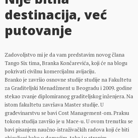
destinacija, već
putovanje
Zadovoljstvo mi je da vam predstavim novog člana
Tango Six tima, Branka Končarevića, koji će na blogu
pokrivati civilnu komercijalnu avijaciju.
Branko je završio osnovne studije studije na Fakultetu
za Graditeljski Menadžment u Beogradu i 2009. godine
stekao zvanje diplomiranog graditeljskog inženjera. Na
istom fakultetu završava Master studije. U
građevinarstvu se bavi Cost Management-om. Praksu
tokom studija završio je u Mace-u. U ovom trenutku se
bavi pisanjem naučno-istraživačkih radova koji će biti
objavljeni kako u domaćim, tako i u stranim