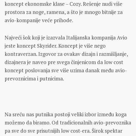
koncept ekonomske klase – Cozy. Rešenje nudi više
prostora za noge, ramena, a što je mnogo bitnije za
avio-kompanije veće prihode.
Najveći šok koji je izazvala Italijanska kompanija Avio
jeste koncept Skyrider. Koncept je više nego
kontraverzan. Izgovor za ovakav dizajn i razmišljanje,
dizajnera je naveo pre svega činjenicom da low cost
koncept poslovanja sve više uzima danak među avio-
prevoznicima i putnicima.
Na sreću nas putnika postoji veliki izbor između koga
možemo da biramo. Od tradicionalnih avio-prevoznika
pa sve do sve prisutnijih low cost-era. Širok spektar