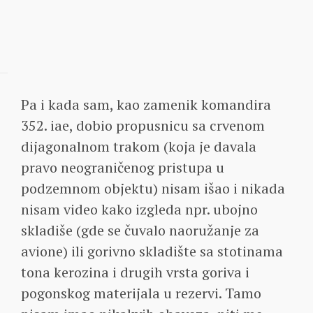
Pa i kada sam, kao zamenik komandira
352. iae, dobio propusnicu sa crvenom
dijagonalnom trakom (koja je davala
pravo neograničenog pristupa u
podzemnom objektu) nisam išao i nikada
nisam video kako izgleda npr. ubojno
skladiše (gde se čuvalo naoružanje za
avione) ili gorivno skladište sa stotinama
tona kerozina i drugih vrsta goriva i
pogonskog materijala u rezervi. Tamo