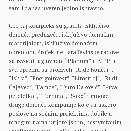
sam i danas uveren jedino ispravno.
Ceo taj kompleks su gradila isključivo
domaća preduzeća, isključivo domačim
materijalom, isključivo domaćom
opremom. Projektne i građevinske radove
su izvodili uglavnom “Planum” i “MPP” a
svu opremu su proizveli “Rade Končar”,
“Iskra”, “Energoinvest”, “Litostroj”, “Rudi
Čajavec”, “Famos”, “Đuro Đaković”, “Prva
petoletka”, “Turbina”, “Soko“ i mnoge
druge domaće kompanije koje su uskoro
poslove na sličnim projektima dobile u
mnogim nama prijateljskim, nestvrstanim
zemljama poput Libije, Iraka, Irana i