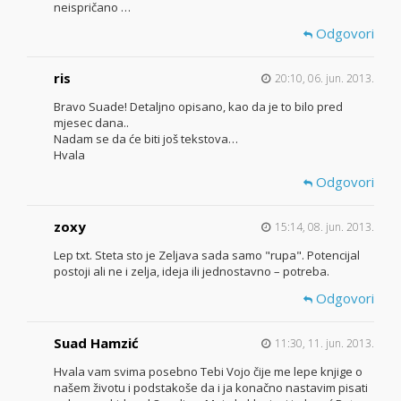
neispričano …
Odgovori
ris
20:10, 06. jun. 2013.
Bravo Suade! Detaljno opisano, kao da je to bilo pred
mjesec dana..
Nadam se da će biti još tekstova…
Hvala
Odgovori
zoxy
15:14, 08. jun. 2013.
Lep txt. Steta sto je Zeljava sada samo "rupa". Potencijal
postoji ali ne i zelja, ideja ili jednostavno – potreba.
Odgovori
Suad Hamzić
11:30, 11. jun. 2013.
Hvala vam svima posebno Tebi Vojo čije me lepe knjige o
našem životu i podstakoše da i ja konačno nastavim pisati