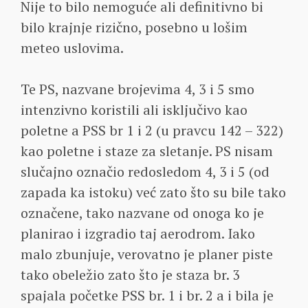
Nije to bilo nemoguće ali definitivno bi
bilo krajnje rizično, posebno u lošim
meteo uslovima.
Te PS, nazvane brojevima 4, 3 i 5 smo
intenzivno koristili ali isključivo kao
poletne a PSS br 1 i 2 (u pravcu 142 – 322)
kao poletne i staze za sletanje. PS nisam
slučajno označio redosledom 4, 3 i 5 (od
zapada ka istoku) već zato što su bile tako
označene, tako nazvane od onoga ko je
planirao i izgradio taj aerodrom. Iako
malo zbunjuje, verovatno je planer piste
tako obeležio zato što je staza br. 3
spajala početke PSS br. 1 i br. 2 a i bila je