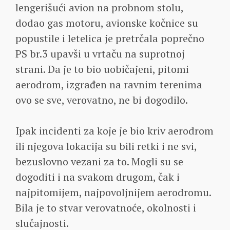
lengerišući avion na probnom stolu,
dodao gas motoru, avionske kočnice su
popustile i letelica je pretrčala poprečno
PS br.3 upavši u vrtaču na suprotnoj
strani. Da je to bio uobičajeni, pitomi
aerodrom, izgrađen na ravnim terenima
ovo se sve, verovatno, ne bi dogodilo.
Ipak incidenti za koje je bio kriv aerodrom
ili njegova lokacija su bili retki i ne svi,
bezuslovno vezani za to. Mogli su se
dogoditi i na svakom drugom, čak i
najpitomijem, najpovoljnijem aerodromu.
Bila je to stvar verovatnoće, okolnosti i
slučajnosti.