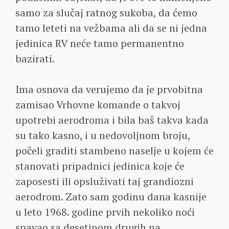
samo za slučaj ratnog sukoba, da ćemo
tamo leteti na vežbama ali da se ni jedna
jedinica RV neće tamo permanentno
bazirati.
Ima osnova da verujemo da je prvobitna
zamisao Vrhovne komande o takvoj
upotrebi aerodroma i bila baš takva kada
su tako kasno, i u nedovoljnom broju,
počeli graditi stambeno naselje u kojem će
stanovati pripadnici jedinica koje će
zaposesti ili opsluživati taj grandiozni
aerodrom. Zato sam godinu dana kasnije
u leto 1968. godine prvih nekoliko noći
spavao sa desetinom drugih na