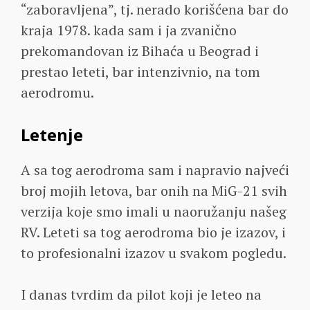
“zaboravljena”, tj. nerado korišćena bar do
kraja 1978. kada sam i ja zvanično
prekomandovan iz Bihaća u Beograd i
prestao leteti, bar intenzivnio, na tom
aerodromu.
Letenje
A sa tog aerodroma sam i napravio najveći
broj mojih letova, bar onih na MiG-21 svih
verzija koje smo imali u naoružanju našeg
RV. Leteti sa tog aerodroma bio je izazov, i
to profesionalni izazov u svakom pogledu.
I danas tvrdim da pilot koji je leteo na