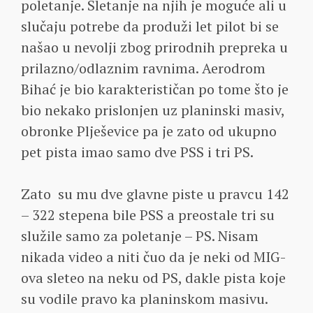
poletanje. Sletanje na njih je moguće ali u
slučaju potrebe da produži let pilot bi se
našao u nevolji zbog prirodnih prepreka u
prilazno/odlaznim ravnima. Aerodrom
Bihać je bio karakterističan po tome što je
bio nekako prislonjen uz planinski masiv,
obronke Plješevice pa je zato od ukupno
pet pista imao samo dve PSS i tri PS.
Zato su mu dve glavne piste u pravcu 142
– 322 stepena bile PSS a preostale tri su
služile samo za poletanje – PS. Nisam
nikada video a niti čuo da je neki od MIG-
ova sleteo na neku od PS, dakle pista koje
su vodile pravo ka planinskom masivu.