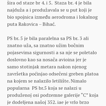
šira od staze br 4. i 5. Staza br. 4 je bila
najduža a i produžavala se u put koji je
bio spojnica između aerodroma i lokalnog
puta Rakovica – Bihać.
PS br. 5 je bila paralelna sa PS br. 3 ali
znatno uža, sa znatno užim bočnim
pojasevima sigurnosti a sa nje se poletalo
doslovno kao sa nosača avioina jer je
samo stotinjak metara nakon njenog
završetka poćinjao odsečeni greben platoa
na kojem se nalazilo letilište. Nimalo
popularna PS br.5 koja se nalazi u
produženoj osi podzemne galerije “C” koja
je dodeljena našoj 352. iae je vrlo brzo