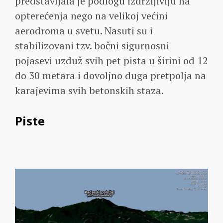
predstavljala je podlogu izdržljiviju na
opterećenja nego na velikoj većini
aerodroma u svetu. Nasuti su i
stabilizovani tzv. bočni sigurnosni
pojasevi uzduž svih pet pista u širini od 12
do 30 metara i dovoljno duga pretpolja na
karajevima svih betonskih staza.
Piste