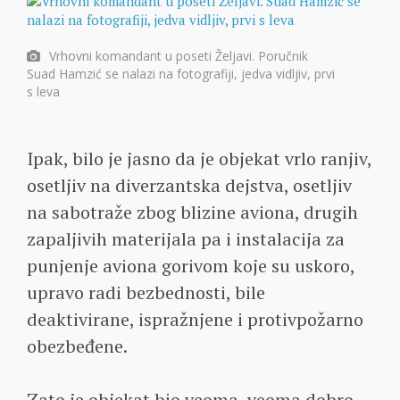
Vrhovni komandant u poseti Željavi. Poručnik
Suad Hamzić se nalazi na fotografiji, jedva vidljiv, prvi
s leva
Ipak, bilo je jasno da je objekat vrlo ranjiv,
osetljiv na diverzantska dejstva, osetljiv
na sabotraže zbog blizine aviona, drugih
zapaljivih materijala pa i instalacija za
punjenje aviona gorivom koje su uskoro,
upravo radi bezbednosti, bile
deaktivirane, ispražnjene i protivpožarno
obezbeđene.
Zato je objekat bio veoma, veoma dobro