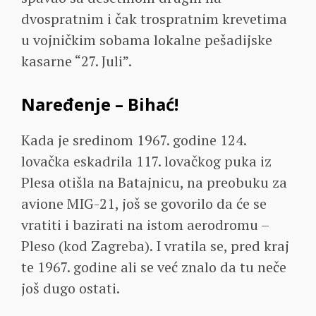
dvospratnim i čak trospratnim krevetima
u vojničkim sobama lokalne pešadijske
kasarne “27. Juli”.
Naređenje – Bihać!
Kada je sredinom 1967. godine 124.
lovačka eskadrila 117. lovačkog puka iz
Plesa otišla na Batajnicu, na preobuku za
avione MIG-21, još se govorilo da će se
vratiti i bazirati na istom aerodromu –
Pleso (kod Zagreba). I vratila se, pred kraj
te 1967. godine ali se već znalo da tu neče
još dugo ostati.