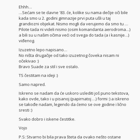
Ehhh…
…Sećam se te davne '83. će, kolike su nama dečije oči bile
kada smo u 2. godini gimnazije prvi puta ušli u taj
grandiozni objekat. Nismo mogli da verujemo da smo tu …
Pilote tada ni videli nismo (osim komandanta aerodroma…)
a bili su u našim očima veći od svega do tada (a i kasnije…)
viđenog.
Izuzetno lepo napisano…
No ništa drugačije od tako izuzetnog čoveka nisam ni
očekivao :)
Bravo Suade za stil i sve ostalo.
TS čestitam na ideji :)
Samo napred.
Iskreno se nadam da će uskoro uslediti još puno tekstova,
kako ovde, tako i u pisanoj (papirnatoj …) formi :) a iskreno
se takođe nadam, legendo da ćemo se ove godine i lično
sresti :)
Svako dobro i iskene čestitke.
Vojo
P.S: Stvarno bi bila prava šteta da ovako nešto ostane