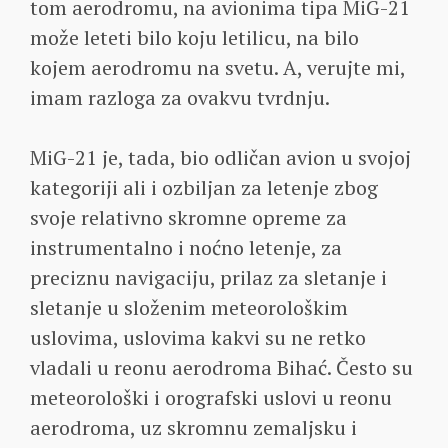
tom aerodromu, na avionima tipa MiG-21
može leteti bilo koju letilicu, na bilo
kojem aerodromu na svetu. A, verujte mi,
imam razloga za ovakvu tvrdnju.
MiG-21 je, tada, bio odličan avion u svojoj
kategoriji ali i ozbiljan za letenje zbog
svoje relativno skromne opreme za
instrumentalno i noćno letenje, za
preciznu navigaciju, prilaz za sletanje i
sletanje u složenim meteorološkim
uslovima, uslovima kakvi su ne retko
vladali u reonu aerodroma Bihać. Često su
meteorološki i orografski uslovi u reonu
aerodroma, uz skromnu zemaljsku i