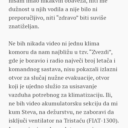
nisam imao nikakvih obaveza, niti me
dužnost u njih vodila a nije bilo ni
preporučljivo, niti “zdravo” biti suviše
znatiželjan.
Ne bih nikada video ni jednu klima
komoru da nam najbližu u tzv. “Zvezdi”,
gde je boravio i radio največi broj letača i
komandnog sastava, nisu pokazali izlazni
otvor za slučaj nužne evakuacije, otvor
koji je ujedno služio za usisavanje
vazduha potrebnog za klimatizaciju. Ili,
ne bih video akumulatorsku sekciju da mi
kum Steva, na dežurstvu, ne zaboravi da
isključi ventilator na Tristaću (FIAT-1300).