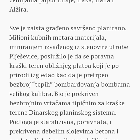
Alžira.
Sve je zaista građeno savršeno planirano.
Milioni kubnih metara materijala,
miniranjem izvađenog iz stenovire utrobe
Plješevice, poslužilo je da se poravna
kraški teren obližnjeg platoa koji je po
prirodi izgledao kao da je pretrpeo
bezbroj “tepih” bombardovanja bombama
velikog kalibra. Bio je prekriven
bezbrojnim vrtačama tipičnim za kraške
terene Dinarskog planinskog sistema.
Podloga je stabilizivna, poravnata, i
prekrivena debelim slojevima betona i