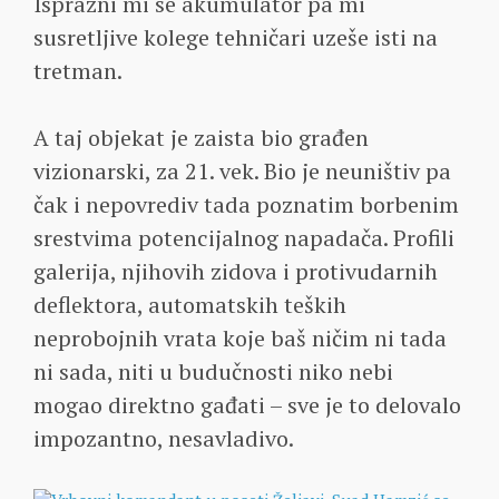
Isprazni mi se akumulator pa mi
susretljive kolege tehničari uzeše isti na
tretman.
A taj objekat je zaista bio građen
vizionarski, za 21. vek. Bio je neuništiv pa
čak i nepovrediv tada poznatim borbenim
srestvima potencijalnog napadača. Profili
galerija, njihovih zidova i protivudarnih
deflektora, automatskih teških
neprobojnih vrata koje baš ničim ni tada
ni sada, niti u budučnosti niko nebi
mogao direktno gađati – sve je to delovalo
impozantno, nesavladivo.