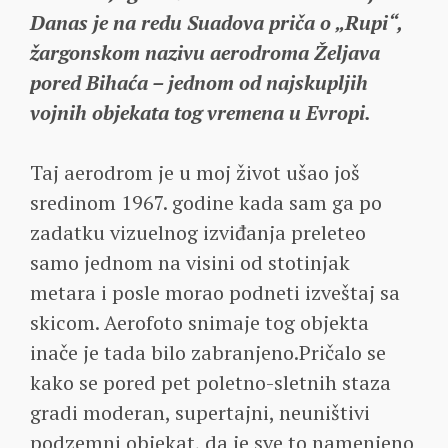
Danas je na redu Suadova priča o „Rupi“,
žargonskom nazivu aerodroma Željava
pored Bihaća – jednom od najskupljih
vojnih objekata tog vremena u Evropi.
Taj aerodrom je u moj život ušao još
sredinom 1967. godine kada sam ga po
zadatku vizuelnog izviđanja preleteo
samo jednom na visini od stotinjak
metara i posle morao podneti izveštaj sa
skicom. Aerofoto snimaje tog objekta
inače je tada bilo zabranjeno.Pričalo se
kako se pored pet poletno-sletnih staza
gradi moderan, supertajni, neuništivi
podzemni objekat, da je sve to namenjeno