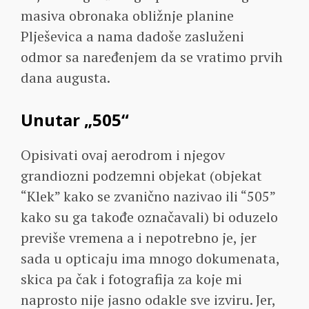
masiva obronaka obližnje planine
Plješevica a nama dadoše zasluženi
odmor sa naređenjem da se vratimo prvih
dana augusta.
Unutar „505“
Opisivati ovaj aerodrom i njegov
grandiozni podzemni objekat (objekat
“Klek” kako se zvanično nazivao ili “505”
kako su ga takođe označavali) bi oduzelo
previše vremena a i nepotrebno je, jer
sada u opticaju ima mnogo dokumenata,
skica pa čak i fotografija za koje mi
naprosto nije jasno odakle sve izviru. Jer,