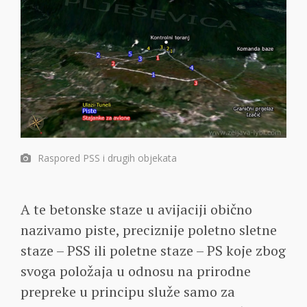
Raspored PSS i drugih objekata
A te betonske staze u avijaciji obično
nazivamo piste, preciznije poletno sletne
staze – PSS ili poletne staze – PS koje zbog
svoga položaja u odnosu na prirodne
prepreke u principu služe samo za