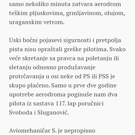
samo nekoliko minuta zatvara aerodrom
teškim pljuskovima, grmljavinom, olujom,
uraganskim vetrom.
Uski bočni pojasevi sigurnosti i pretpolja
pista nisu opraštali greške pilotima. Svako
veće skretanje sa pravca na poletanju ili
sletanju odnosno produžavanje
protrčavanja u osi neke od PS ili PSS je
skupo plaćeno. Samo u prve dve godine
upotrebe aerodroma poginuše nam dva
pilota iz sastava 117. lap poručnici
Svoboda i Sluganović.
Aviomehaničar S. je nepropisno