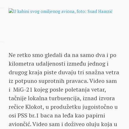
Ne retko smo gledali da na samo dva i po
kilometra udaljenosti između jednog i
drugog kraja piste duvaju tri snažna vetra
iz potpuno suprotnih pravaca. Video sam
i MiG-21 kojeg posle poletanja vetar,
tačnije lokalna turbuencija, iznad izvora
rečice Klokot, u produžetku jugoistočno u
osi PSS br.1 baca na leđa kao papirni
aviončić. Video sam i doživeo oluju koja u