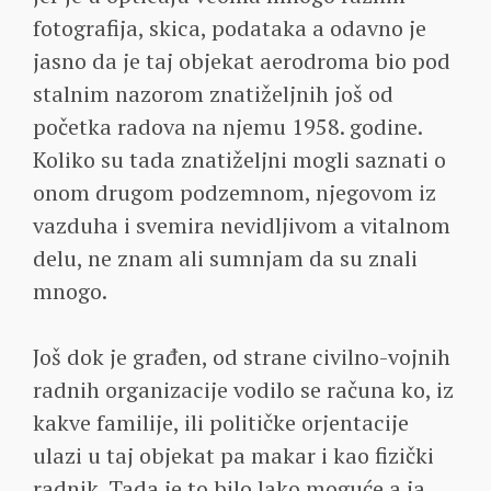
fotografija, skica, podataka a odavno je
jasno da je taj objekat aerodroma bio pod
stalnim nazorom znatiželjnih još od
početka radova na njemu 1958. godine.
Koliko su tada znatiželjni mogli saznati o
onom drugom podzemnom, njegovom iz
vazduha i svemira nevidljivom a vitalnom
delu, ne znam ali sumnjam da su znali
mnogo.
Još dok je građen, od strane civilno-vojnih
radnih organizacije vodilo se računa ko, iz
kakve familije, ili političke orjentacije
ulazi u taj objekat pa makar i kao fizički
radnik. Tada je to bilo lako moguće a ja