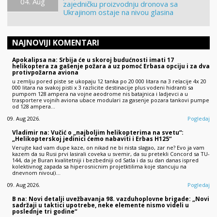
04. Aug
zajedničku proizvodnju dronova sa
Ukrajinom ostaje na nivou glasina
NAJNOVIJI KOMENTARI
Apokalipsa na: Srbija će u skoroj budućnosti imati 17
helikoptera za gašenje požara a uz pomoć Erbasa opciju i za dva
protivpožarna aviona
u zemlju pored piste se ukopaju 12 tanka po 20 000 litara na 3 relacije 4x 20
000 litara na svakoj pisti x 3 razlicite destinacije plus vodeni hidranti sa
pumpom 128 ampera na vojne aeodrome nis batajnica i ladjevci a u
trasportere vojnih aviona ubace modulari za gasenje pozara tankovi pumpe
od 128 ampera…
09. Aug 2026.
Pogledaj
Vladimir na: Vučić o „najboljim helikopterima na svetu“:
„Helikopterskoj jedinici ćemo nabaviti i Erbas H125“
Verujte kad vam dupe kaze, on nikad ne bi nista slagao, zar ne? Evo ja vam
kazem da su Rusi prvi lasirali coveka u svemir, da su pretekli Concord sa TU-
144, da je Buran kvalitetniji i bezbedniji od Satla i da su dan danas ispred
kolektivnog zapada sa hiperosnicnim projetktilima koje stancuju na
dnevnom nivou(i…
09. Aug 2026.
Pogledaj
B na: Novi detalji uvežbavanja 98. vazduhoplovne brigade: „Novi
sadržaji u taktici upotrebe, neke elemente nismo videli u
poslednje tri godine“