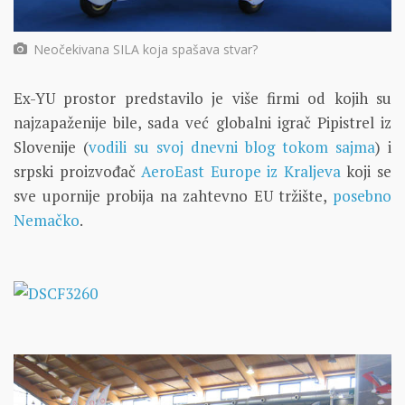
Neočekivana SILA koja spašava stvar?
Ex-YU prostor predstavilo je više firmi od kojih su
najzapaženije bile, sada već globalni igrač Pipistrel iz
Slovenije (
vodili su svoj dnevni blog tokom sajma
) i
srpski proizvođač
AeroEast Europe iz Kraljeva
koji se
sve upornije probija na zahtevno EU tržište,
posebno
Nemačko
.