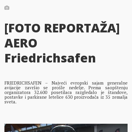
[FOTO REPORTAŽA]
AERO
Friedrichsafen
FRIEDRICHSAFEN – Najveći evropski sajam generalne
avijacije završio se prošle nedelje. Prema saopštenju
organizatora 32.600 posetilaca razgledalo je štandove,
postavke i parkirane letelice 630 proizvođača iz 35 zemalja
sveta.