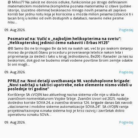
@ Milos77 Na zalost ne donosi odluke, funkcionise po strogo definisanim
matematickim modelima (kompletna poznata matematika iz citave ljudske
istorije, izuzetno obimna) beskonacno mnogo novih pesama ali zapravo
koristi bar jednu notu koja je koriscena u mozda milion pesama (izbacice ti i
tacan broj u koliko od ovih dostupnih u databazi, naravno neke pesme
nisu…
09. Aug 2026.
Pogledaj
Posmatrač na: Vučić o „najboljim helikopterima na svetu“:
„Helikopterskoj jedinici ćemo nabaviti i Erbas H125“
@B Samo što ne bi mogao Be da leti na svakih sat, već bi po svakom sletanju
morao da prolaziš čitavu proceduru proveravanja letelice nakon leta i
pripremanja za sledeći i tako u krug. Jednostavno, Be200 i Kanader za nas su
beskorisni, dok god ne budemo imali vodene površine širom zemlje odakle
bi oni mogli…
09. Aug 2026.
Pogledaj
PPRLE na: Novi detalji uvežbavanja 98. vazduhoplovne brigade:
„Novi sadržaji u taktici upotrebe, neke elemente nismo videli u
poslednje tri godine“
Korišćenje SA cVOJIN kao aktuelnog naziva sistema više nije u skladu sa
zvaničnom nomenklaturom Vojske Srbije. Zvanični izvori od 2025. nadalje
dosledno koriste SOVA 24, a zvanična stranica 126. brigade danas čak navodi
„stacionarne i mobilne sisteme automatizacije SOVA-24“. SA cVOJIN ranija
projektna/razvojna oznaka sistema koji je kroz razvoj i završetak dobio
operativnu oznaku SOVA…
09. Aug 2026.
Pogledaj