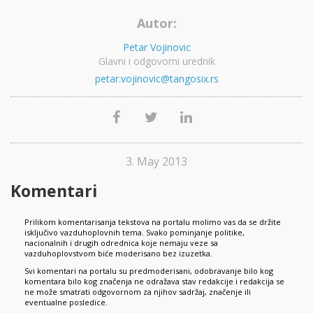
Autor:
Petar Vojinovic
Glavni i odgovorni urednik
petar.vojinovic@tangosix.rs
3. May 2013
Komentari
Prilikom komentarisanja tekstova na portalu molimo vas da se držite
isključivo vazduhoplovnih tema. Svako pominjanje politike,
nacionalnih i drugih odrednica koje nemaju veze sa
vazduhoplovstvom biće moderisano bez izuzetka.
Svi komentari na portalu su predmoderisani, odobravanje bilo kog
komentara bilo kog značenja ne odražava stav redakcije i redakcija se
ne može smatrati odgovornom za njihov sadržaj, značenje ili
eventualne posledice.