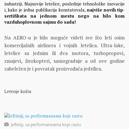
industriji. Najnovije letelice, poslednje tehnološke inovacije
i, kako je jedna publikacija konstatovala,
najviše novih tip-
sertifikata na jednom mestu nego na bilo kom
vazduhoplovnom sajmu do sada!
Na AERO-u je bilo moguće videti sve što leti osim
komercijalnih airlinera i vojnih letelica. Ultra-lake,
letelice sa jednim ili dva motora, turbopropovi,
zmajevi, žirokopteri, samogradnje a od ove godine
zabeležen je i povratak proizvođača jedrilica.
Letenje košta
Jeftiniji, sa performansama koje rastu