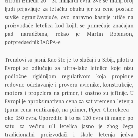
cifrom između 20 – 30 milijardi evra. Sve se manji broj
ljudi prijavljuje za letačku obuku jer su cene postale
suviše ograničavajuće, ovo naravno kasnije utiče na
proizvođače letelica kod kojih se primećuje značajan
pad narudžbina, rekao je Martin Robinson,
potpredsednik IAOPA-e
Trendovi su jasni. Kao što je to slučaj i u Srbiji, piloti u
Evropi se odlučuju sa ultra-lake letelice koje nisu
podložne rigidnijom regulativom koja propisuje
redovno održavanje i proveru avionike, konstrukcije,
motora i propelera na primer, i znatno su jeftnije. U
Evropi je aproksimativna cena za sat vremena letenja
(puna cena rentiranja), na primer, Piper Cherokeea –
oko 350 evra. Uporedite li to sa 120 evra ili manje po
satu za većinu ull letelica jasno je zbog čega
tradicionalni proizvođači i škole letenja jedva