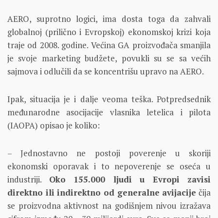
AERO, suprotno logici, ima dosta toga da zahvali
globalnoj (prilično i Evropskoj) ekonomskoj krizi koja
traje od 2008. godine. Većina GA proizvođača smanjila
je svoje marketing budžete, povukli su se sa većih
sajmova i odlučili da se koncentrišu upravo na AERO.
Ipak, situacija je i dalje veoma teška. Potpredsednik
međunarodne asocijacije vlasnika letelica i pilota
(IAOPA) opisao je koliko:
– Jednostavno ne postoji poverenje u skoriji
ekonomski oporavak i to nepoverenje se oseća u
industriji.
Oko 155.000 ljudi u Evropi zavisi
direktno ili indirektno od generalne avijacije
čija
se proizvodna aktivnost na godišnjem nivou izražava