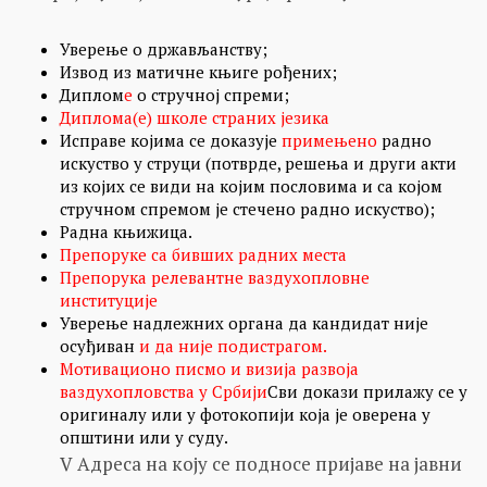
Уверење о држављанству;
Извод из матичне књиге рођених;
Диплом
е
о стручној спреми;
Диплома(е) школе страних језика
Исправе којима се доказује
примењено
радно
искуство у струци (потврде, решења и други акти
из којих се види на којим пословима и са којом
стручном спремом је стечено радно искуство);
Радна књижица.
Препоруке са бивших радних места
Препорука релевантне ваздухопловне
институције
Уверење надлежних органа да кандидат није
осуђиван
и да није под
истрагом.
Мотивационо писмо и визија развоја
ваздухопловства у Србији
Сви докази прилажу се у
оригиналу или у фотокопији која је оверена у
општини или у суду.
V Адреса на коју се подносе пријаве на јавни