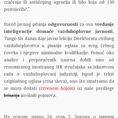
zračenja ili antidoping agencija ili bilo koja od 130
postojećih?.“
Pored javnog pitanja
odgovornosti
za ovo
vređanje
inteligencije domaće vazduhoplovne javnosti
,
Tango Six danas daje javnu lekciju Direktoratu civilnog
vazduhoplovstva u pisanju oglasa za svog čelnog
čoveka i njegove minimalne kvalifikacije. Pomoć oko
analize i preporučenih izmena dobili smo od
renomiranog inostranog HR stručnjaka sa iskustvom
rada u vazduhoplovnoj industriji. Ispod je tekst
originalnog oglasa (crna slova), ono što smatramo da
se mora dodati (
crvenom bojom
) uz naše predloge
brisanja
suvišnih pojmova.
На основу члана 24. став 2. Закона о јавним