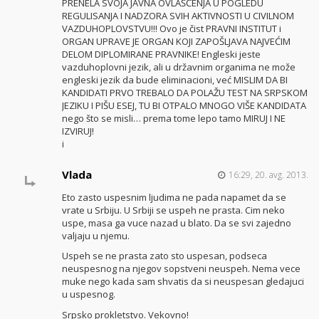
PRENELA SVOJA JAVNA OVLAŠĆENJA U POGLEDU
REGULISANJA I NADZORA SVIH AKTIVNOSTI U CIVILNOM
VAZDUHOPLOVSTVU!!! Ovo je čist PRAVNI INSTITUT i
ORGAN UPRAVE JE ORGAN KOJI ZAPOŠLJAVA NAJVEĆIM
DELOM DIPLOMIRANE PRAVNIKE! Engleski jeste
vazduhoplovni jezik, ali u državnim organima ne može
engleski jezik da bude eliminacioni, već MISLIM DA BI
KANDIDATI PRVO TREBALO DA POLAŽU TEST NA SRPSKOM
JEZIKU I PIŠU ESEJ, TU BI OTPALO MNOGO VIŠE KANDIDATA
nego što se misli… prema tome lepo tamo MIRUJ I NE
IZVIRUJ!
i
Vlada
16:29, 20. avg. 2013.
Eto zasto uspesnim ljudima ne pada napamet da se
vrate u Srbiju. U Srbiji se uspeh ne prasta. Cim neko
uspe, masa ga vuce nazad u blato. Da se svi zajedno
valjaju u njemu.
Uspeh se ne prasta zato sto uspesan, podseca
neuspesnog na njegov sopstveni neuspeh. Nema vece
muke nego kada sam shvatis da si neuspesan gledajuci
u uspesnog.
Srpsko prokletstvo. Vekovno!