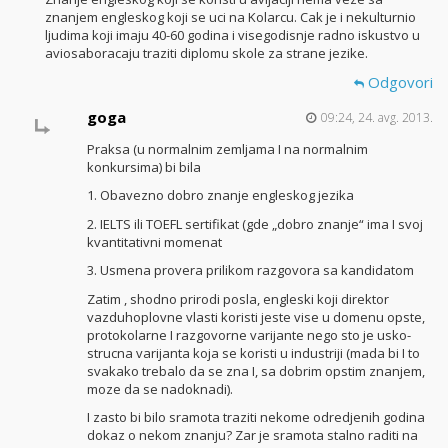
znanjem engleskog koji se uci na Kolarcu. Cak je i nekulturnio
ljudima koji imaju 40-60 godina i visegodisnje radno iskustvo u
aviosaboracaju traziti diplomu skole za strane jezike.
Odgovori
goga
09:24, 24. avg. 2013.
Praksa (u normalnim zemljama I na normalnim
konkursima) bi bila
1. Obavezno dobro znanje engleskog jezika
2. IELTS ili TOEFL sertifikat (gde „dobro znanje“ ima I svoj
kvantitativni momenat
3. Usmena provera prilikom razgovora sa kandidatom
Zatim , shodno prirodi posla, engleski koji direktor
vazduhoplovne vlasti koristi jeste vise u domenu opste,
protokolarne I razgovorne varijante nego sto je usko-
strucna varijanta koja se koristi u industriji (mada bi I to
svakako trebalo da se zna I, sa dobrim opstim znanjem,
moze da se nadoknadi).
I zasto bi bilo sramota traziti nekome odredjenih godina
dokaz o nekom znanju? Zar je sramota stalno raditi na