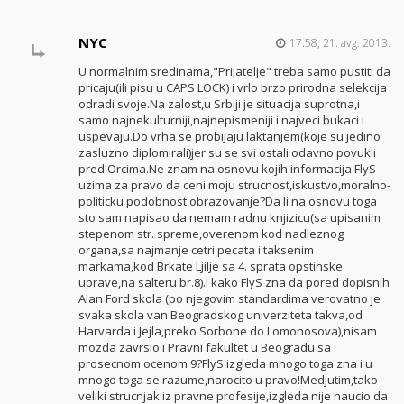
NYC
17:58, 21. avg. 2013.
U normalnim sredinama,"Prijatelje" treba samo pustiti da
pricaju(ili pisu u CAPS LOCK) i vrlo brzo prirodna selekcija
odradi svoje.Na zalost,u Srbiji je situacija suprotna,i
samo najnekulturniji,najnepismeniji i najveci bukaci i
uspevaju.Do vrha se probijaju laktanjem(koje su jedino
zasluzno diplomirali)jer su se svi ostali odavno povukli
pred Orcima.Ne znam na osnovu kojih informacija FlyS
uzima za pravo da ceni moju strucnost,iskustvo,moralno-
politicku podobnost,obrazovanje?Da li na osnovu toga
sto sam napisao da nemam radnu knjizicu(sa upisanim
stepenom str. spreme,overenom kod nadleznog
organa,sa najmanje cetri pecata i taksenim
markama,kod Brkate Ljilje sa 4. sprata opstinske
uprave,na salteru br.8).I kako FlyS zna da pored dopisnih
Alan Ford skola (po njegovim standardima verovatno je
svaka skola van Beogradskog univerziteta takva,od
Harvarda i Jejla,preko Sorbone do Lomonosova),nisam
mozda zavrsio i Pravni fakultet u Beogradu sa
prosecnom ocenom 9?FlyS izgleda mnogo toga zna i u
mnogo toga se razume,narocito u pravo!Medjutim,tako
veliki strucnjak iz pravne profesije,izgleda nije naucio da