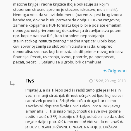
maticne knjige i radne knjizice (koja pokazuje sa kojim
stepenom strucne spreme je steceno iskustvo, mo's misliti).
Nemogucnost da se ovi dokumenti (barem za prvi krug izbora
kandidata, dok ne budu pozvani da dodju u BG na razgovor)
zamene kopijama u PDF formatu koje bi bile poslate emailom,
nemogucnost privremenog dokazivanja drzavljanstva putem
npr. kopije pasosa R.S., kao i problem nepostojanja
staljinistickog instituta zvanog "Radna Knjizica" u bilo kojoj
civilizovanoj zemlji sa slobodnim trzistem rada, unapred
demoralisu sve nas koji bi mozda sledili primer novog ministra
finansija. Pecati, uverenja, izvodi, potvrde, pa opet pecati,
pecati, pecati…. Staljinu se u grobu brk osmehuje!
Odgovori
FlyS
15:26, 20. avg. 2013.
Prijatelju, a da Ti lepo sediš i radiš tamo gde jesi! Nisi ni
veći, ni manji stručnjak ili nestručnjak od ljudi koji su celi
radni vek proveli u Srbiji! Ako ništa drugo bar nismo
završavali dopisne škole u vidu Alan Forda i Mikijevog
almanaha… I Ti si imao mogućnosti da sve ove godine
sediš i radiš u SFRJ, kasnije u Srbiji, odlučio si se da odeš
negde dalje i potražiš tamo mesto! Vidi se da ne znaš da
je DCV ORGAN DRŽAVNE UPRAVE NA KOJU JE DRŽAVA