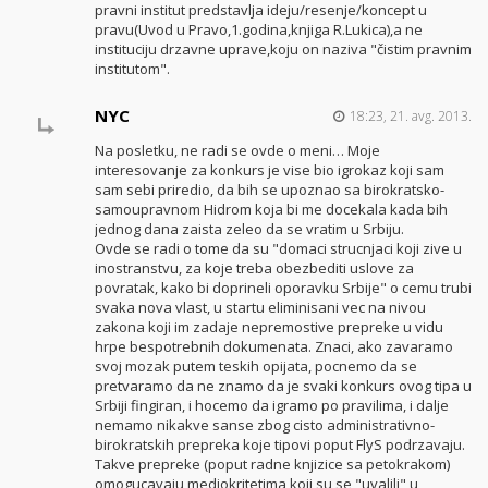
pravni institut predstavlja ideju/resenje/koncept u
pravu(Uvod u Pravo,1.godina,knjiga R.Lukica),a ne
instituciju drzavne uprave,koju on naziva "čistim pravnim
institutom".
NYC
18:23, 21. avg. 2013.
Na posletku, ne radi se ovde o meni… Moje
interesovanje za konkurs je vise bio igrokaz koji sam
sam sebi priredio, da bih se upoznao sa birokratsko-
samoupravnom Hidrom koja bi me docekala kada bih
jednog dana zaista zeleo da se vratim u Srbiju.
Ovde se radi o tome da su "domaci strucnjaci koji zive u
inostranstvu, za koje treba obezbediti uslove za
povratak, kako bi doprineli oporavku Srbije" o cemu trubi
svaka nova vlast, u startu eliminisani vec na nivou
zakona koji im zadaje nepremostive prepreke u vidu
hrpe bespotrebnih dokumenata. Znaci, ako zavaramo
svoj mozak putem teskih opijata, pocnemo da se
pretvaramo da ne znamo da je svaki konkurs ovog tipa u
Srbiji fingiran, i hocemo da igramo po pravilima, i dalje
nemamo nikakve sanse zbog cisto administrativno-
birokratskih prepreka koje tipovi poput FlyS podrzavaju.
Takve prepreke (poput radne knjizice sa petokrakom)
omogucavaju mediokritetima koji su se "uvalili" u