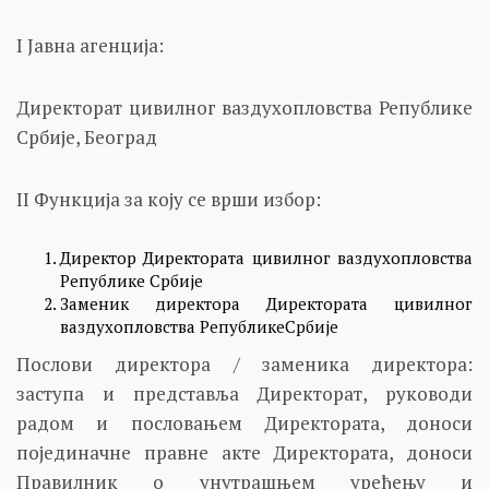
I Јавна агенција:
Директорат цивилног ваздухопловства Републике
Србије, Београд
II Функција за коју се врши избор:
Директор Директората цивилног ваздухопловства
Републике Србије
Заменик директора Директората цивилног
ваздухопловства РепубликеСрбије
Послови директора / заменика директора:
заступа и представља Директорат, руководи
радом и пословањем Директората, доноси
појединачне правне акте Директората, доноси
Правилник о унутрашњем уређењу и