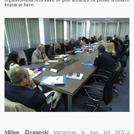
kojom se bave.
Milan Živanović
imenovan je kao šef DCV-a