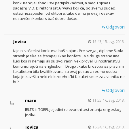
konkurencije izbacili svi partijski kadrovi, a među njima i
sadašnji V.D. Direktora Jat Airways koji će, po svemu sudeći,
ostati nezaposlen od oktobra, tako da mu je ovaj i ovakav
nesavršen konkurs baš dobro došao…
Odgovori
Jovica
15:43, 15. avg. 2013.
Nije ni vaš tekst konkursa baš sjajan . Pre svega , diplome škola
stranih jezika se štampaju kao konfete , a s druge strane ima
ljudi koji ih nemaju ali su svoj radni vek proveli u inostranstvu
komunicirajući na engleskom. Drugo , kako bi osoba sa pravnim
fakultetom bila kvalifikovana za ovaj posao a recimo osoba
koja je završila neki elektrotehnički fakultet smer za avioniku ne
bi ?
Odgovori
mare
11:55, 16. avg. 2013.
IELTS ili TOEFL je jedini relevantni test znanja engleskog
jezika.
Jovica
16:34, 16. avg. 2013.