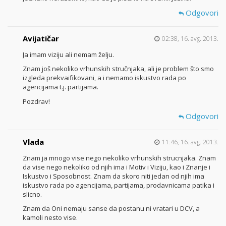
Odgovori
Avijatičar
02:38, 16. avg. 2013.
Ja imam viziju ali nemam želju.
Znam još nekoliko vrhunskih stručnjaka, ali je problem što smo
izgleda prekvaifikovani, a i nemamo iskustvo rada po
agencijama t.j. partijama.
Pozdrav!
Odgovori
Vlada
11:46, 16. avg. 2013.
Znam ja mnogo vise nego nekoliko vrhunskih strucnjaka. Znam
da vise nego nekoliko od njih ima i Motiv i Viziju, kao i Znanje i
Iskustvo i Sposobnost. Znam da skoro niti jedan od njih ima
iskustvo rada po agencijama, partijama, prodavnicama patika i
slicno.
Znam da Oni nemaju sanse da postanu ni vratari u DCV, a
kamoli nesto vise.