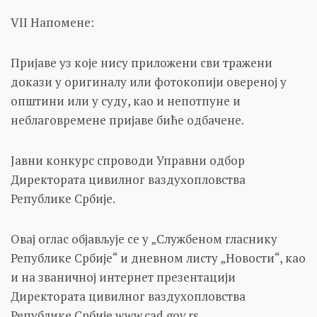
VII Напомене:
Пријаве уз које нису приложени сви тражени
докази у оригиналу или фотокопији овереној у
општини или у суду, као и непотпуне и
неблаговремене пријаве биће одбачене.
Јавни конкурс спроводи Управни одбор
Директората цивилног ваздухопловства
Републике Србије.
Овај оглас објављује се у „Службеном гласнику
Републике Србије“ и дневном листу „Новости“, као
и на званичној интернет презентацији
Директората цивилног ваздухопловства
Републике Србије www.cad.gov.rs.