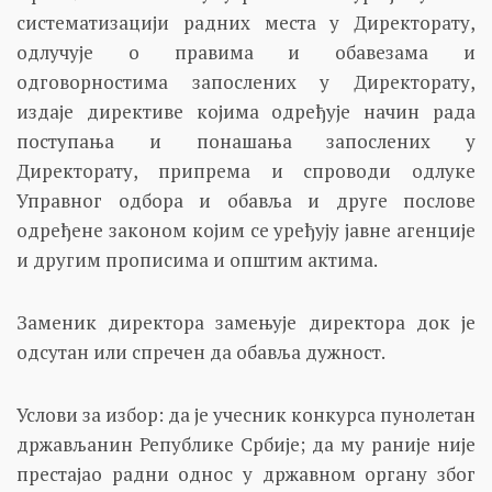
систематизацији радних места у Директорату,
одлучује о правима и обавезама и
одговорностима запослених у Директорату,
издаје директиве којима одређује начин рада
поступања и понашања запослених у
Директорату, припрема и спроводи одлуке
Управног одбора и обавља и друге послове
одређене законом којим се уређују јавне агенције
и другим прописима и општим актима.
Заменик директора замењује директора док је
одсутан или спречен да обавља дужност.
Услови за избор: да је учесник конкурса пунолетан
држављанин Републике Србије; да му раније није
престајао радни однос у државном органу због