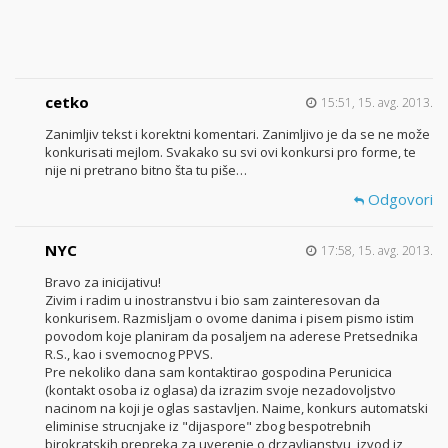
cetko
15:51, 15. avg. 2013.
Zanimljiv tekst i korektni komentari. Zanimljivo je da se ne može
konkurisati mejlom. Svakako su svi ovi konkursi pro forme, te
nije ni pretrano bitno šta tu piše…
Odgovori
NYC
17:58, 15. avg. 2013.
Bravo za inicijativu!
Zivim i radim u inostranstvu i bio sam zainteresovan da
konkurisem. Razmisljam o ovome danima i pisem pismo istim
povodom koje planiram da posaljem na aderese Pretsednika
R.S., kao i svemocnog PPVS.
Pre nekoliko dana sam kontaktirao gospodina Perunicica
(kontakt osoba iz oglasa) da izrazim svoje nezadovoljstvo
nacinom na koji je oglas sastavljen. Naime, konkurs automatski
eliminise strucnjake iz "dijaspore" zbog bespotrebnih
birokratskih prepreka za uverenje o drzavljanstvu, izvod iz