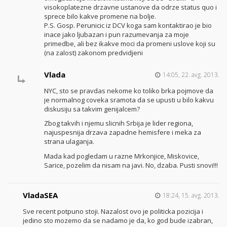
visokoplatezne drzavne ustanove da odrze status quo i
sprece bilo kakve promene na bolje.
P.S. Gosp. Perunicic iz DCV koga sam kontaktirao je bio
inace jako ljubazan i pun razumevanja za moje
primedbe, ali bez ikakve moci da promeni uslove koji su
(na zalost) zakonom predvidjeni
Vlada
14:05, 22. avg. 2013.
NYC, sto se pravdas nekome ko toliko brka pojmove da
je normalnog coveka sramota da se upusti u bilo kakvu
diskusiju sa takvim genijalcem?
Zbog takvih i njemu slicnih Srbija je lider regiona,
najuspesnija drzava zapadne hemisfere i meka za
strana ulaganja.
Mada kad pogledam u razne Mrkonjice, Miskovice,
Sarice, pozelim da nisam na javi. No, dzaba. Pusti snovi!!!
VladaSEA
18:24, 15. avg. 2013.
Sve recent potpuno stoji. Nazalost ovo je politicka pozicija i
jedino sto mozemo da se nadamo je da, ko god bude izabran,