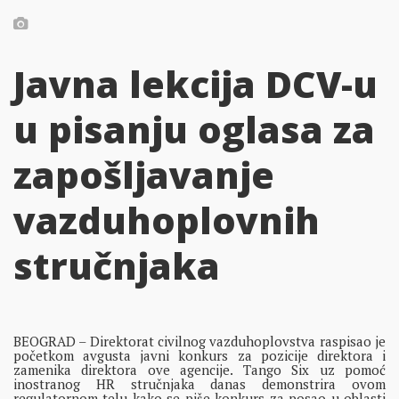
Javna lekcija DCV-u
u pisanju oglasa za
zapošljavanje
vazduhoplovnih
stručnjaka
BEOGRAD – Direktorat civilnog vazduhoplovstva raspisao je
početkom avgusta javni konkurs za pozicije direktora i
zamenika direktora ove agencije. Tango Six uz pomoć
inostranog HR stručnjaka danas demonstrira ovom
regulatornom telu kako se piše konkurs za posao u oblasti