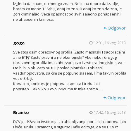
Izgleda da znam, da mnogo znam. Nece na dobro da izadje,
barem za mene. U Srbiji, onaj ko zna, ili onaj ko zna da zna, je
gori kriminalac i veca opasnost od svih zajedno pohapsenih i
ne uhapsenih krimosa.
Odgovori
goga
12:01, 16. avg. 2013.
Sve stoji osim obrazovnog profila. Zasto masinski I saobracajni
a ne ETF? Zasto pravni a ne ekonomski? Ako neko i drugog
obrazovnog profila ima zahtevan nivo i vrstu radnog iskustva –
i to bi bilo ok. Zato su tu i poslediplomske u oblasti
vazduhoplovstva, sa cim se potpuno slazem, I ima takvih profila
vec u Srbiji.
Konacno, konkurs je potpuna sramota I treba biti
ponisten….ako iko u ovoj prici ima trunke srama…
Odgovori
Branko
17:42, 16. avg. 2013.
DCV je državna institucija za uhlebljivanje partijskih kadrova bio
i biće. Bruku i sramotu, a sigurno i više od toga, da se DCV iz