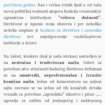
početkom godine
. Kao i većina čelnih ljudi u od tada
novoj političkoj realnosti njegova funkcija vremenski je
ograničena institucijom
“vršioca dužnosti“
.
Direktorat je ispunio svoju obavezu i pre nekoliko
nedelja raspisao je
konkurs za direktora i zamenika
direktora
ove najodgovornije vazduhoplovne
institucije u državi.
Na žalost, konkurs (koji je sada istekao) sastavljen je
na
nestručan i tendeciozan način
. Uslovi za
potreban nivo stručnosti budućeg direktora definisani
su na
amaterski, neprofesionalan i izrazito
komičan način
. Jedan od komentatora na našem
sajtu osvrnuo se na jedan od tih komičnih detalja
vezanih za potrebno „agencijsko“ iskustvo i pitao: „…
agencija za zaštitu od jonizujućeg i nuklearnog