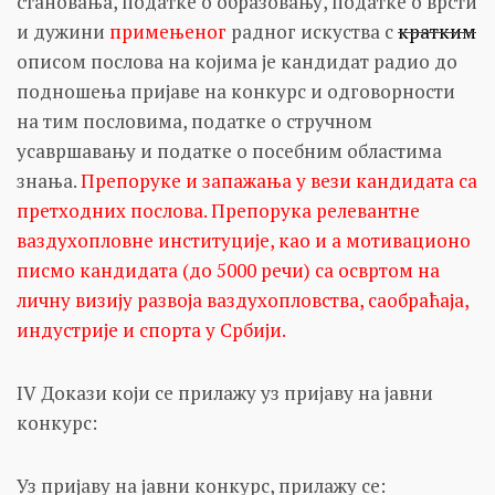
становања, податке о образовању, податке о врсти
и дужини
примењеног
радног искуства с
кратким
описом послова на којима је кандидат радио до
подношења пријаве на конкурс и одговорности
на тим пословима, податке о стручном
усавршавању и податке о посебним областима
знања.
Препоруке и запажања у вези кандидата са
претходних послова. Препорука релевантне
ваздухопловне институције, као и а мотивационо
писмо кандидата (до 5000 речи) са освртом на
личну визију развоја ваздухопловства, саобраћаја,
индустрије и спорта у Србији.
IV Докази који се прилажу уз пријаву на јавни
конкурс:
Уз пријаву на јавни конкурс, прилажу се: