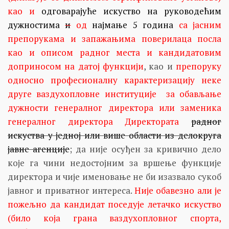
као и
одговарајуће искуство на руководећим
дужностима
и
од
најмање 5 година
са јасним
препорукама и запажањима поверилаца посла
као и описом радног места и кандидатовим
доприносом на датој функцији
, као и
препоруку
односно професионалну карактеризацију неке
друге ваздухопловне институције за обављање
дужности генералног директора или заменика
генералног директора Директората
радног
искуства у једној или више области из делокруга
јавне агенције
; да није осуђен за кривично дело
које га чини недостојним за вршење функције
директора и чије именовање не би изазвало сукоб
јавног и приватног интереса.
Није обавезно али је
пожељно да кандидат поседује летачко искуство
(било која грана ваздухопловног спорта,