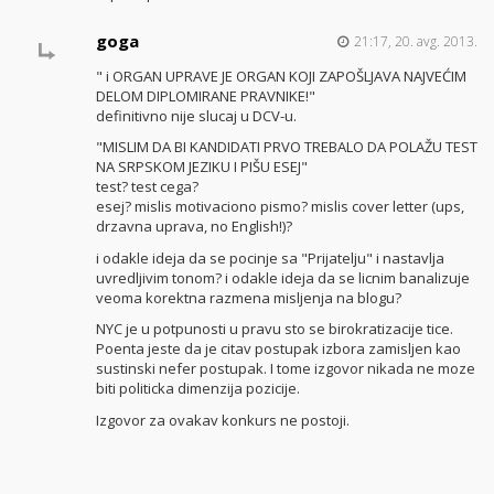
goga
21:17, 20. avg. 2013.
" i ORGAN UPRAVE JE ORGAN KOJI ZAPOŠLJAVA NAJVEĆIM
DELOM DIPLOMIRANE PRAVNIKE!"
definitivno nije slucaj u DCV-u.
"MISLIM DA BI KANDIDATI PRVO TREBALO DA POLAŽU TEST
NA SRPSKOM JEZIKU I PIŠU ESEJ"
test? test cega?
esej? mislis motivaciono pismo? mislis cover letter (ups,
drzavna uprava, no English!)?
i odakle ideja da se pocinje sa "Prijatelju" i nastavlja
uvredljivim tonom? i odakle ideja da se licnim banalizuje
veoma korektna razmena misljenja na blogu?
NYC je u potpunosti u pravu sto se birokratizacije tice.
Poenta jeste da je citav postupak izbora zamisljen kao
sustinski nefer postupak. I tome izgovor nikada ne moze
biti politicka dimenzija pozicije.
Izgovor za ovakav konkurs ne postoji.