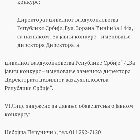
конкурс:
Директорат цивилног ваздухопловства
Републике Србије, Бул. Зорана Ђинђића 144а,
са назнаком „За јавни конкурс – именовање
директора Директората
цивилног ваздухопловства Републике Србије“ / „За
јавни конкурс – именовање заменика директора
Директората цивилног ваздухопловства
Републике Србије“.
VI Лице задужено за давање обавештења о јавном
конкурсу:
Небојша Перуничић, тел. 011 292-7120