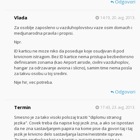
Odgovori
Vlada
14:19, 20. avg. 2013.
Za osoblje zaposleno u vazduhoplovstvu vaze osim domacih i
medjunarodna pravila i propisi.
Npr.
ID karticu ne moze niko da poseduje koje osudjivan ili pod
krivicnom istragom. Bez ID kartice nema pristupa bezbedonsno
definisanim zonama (kao Airport airside, civilni vazduhoplov,
hangar za odrzavanje aviona i slicno), samim time nema posla
za takvu osobu u toj sredini.
Nije hir, vec potreba.
Odgovori
Termin
17:43, 23. avg. 2013.
Smesno je za tako visoki polozaj traziti "diplomu stranog
jezika". Covek treba da napise koji jezik zna, a ako se ispostavi
da ne zna sastavljanjem papira na kome pise da govori taj i taj
jezik je krivicno delo sastavljanja lazne/neistinite isprave.
Znanje engleskog koji se koristi u avijaciji nema veze sa