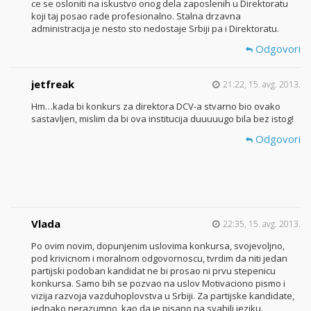
ce se osloniti na iskustvo onog dela zaposlenih u Direktoratu
koji taj posao rade profesionalno. Stalna drzavna
administracija je nesto sto nedostaje Srbiji pa i Direktoratu.
Odgovori
jetfreak
21:22, 15. avg. 2013.
Hm…kada bi konkurs za direktora DCV-a stvarno bio ovako
sastavljen, mislim da bi ova institucija duuuuugo bila bez istog!
Odgovori
Vlada
22:35, 15. avg. 2013.
Po ovim novim, dopunjenim uslovima konkursa, svojevoljno,
pod krivicnom i moralnom odgovornoscu, tvrdim da niti jedan
partijski podoban kandidat ne bi prosao ni prvu stepenicu
konkursa. Samo bih se pozvao na uslov Motivaciono pismo i
vizija razvoja vazduhoplovstva u Srbiji. Za partijske kandidate,
jednako nerazumno, kao da je pisano na svahili jeziku.