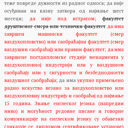
теже повреде дужности из радног односа; да није
осуђиван на казну затвора од најмање шест
месеци;
да није под истрагом
;
факултет
друштвеног смера или технички факултет
да има
завршен машински факултет (смер
ваздухопловство) или саобраћајни факултет (смер
ваздушни саобраћај) или правни факултет; да има
завршене постдипломске студије менаџмента у
ваздухопловној индустрији или у ваздушном
саобраћају или у сигурности и безбеднодности
ваздушног саобраћаја;
да има
укупно примењено
радно искуство везано за ваздухопловство или
ваздухопловну индустрију и саобраћај од најмање
15 година. Знање енглеског језика (напредни
ниво) и могућност редовне писане и говорне
комуникације на енглеском језику су обавезни
(диказује се дипломом сертификоване установе)