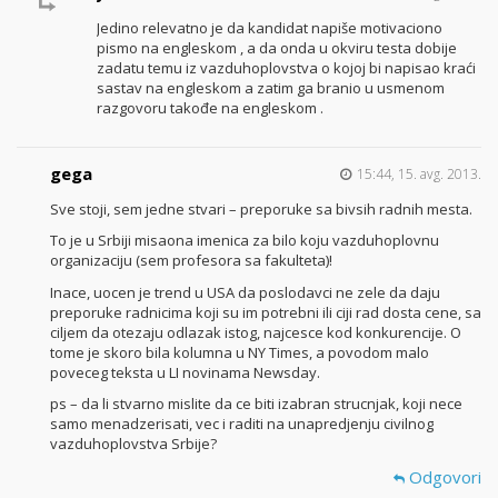
Jedino relevatno je da kandidat napiše motivaciono
pismo na engleskom , a da onda u okviru testa dobije
zadatu temu iz vazduhoplovstva o kojoj bi napisao kraći
sastav na engleskom a zatim ga branio u usmenom
razgovoru takođe na engleskom .
gega
15:44, 15. avg. 2013.
Sve stoji, sem jedne stvari – preporuke sa bivsih radnih mesta.
To je u Srbiji misaona imenica za bilo koju vazduhoplovnu
organizaciju (sem profesora sa fakulteta)!
Inace, uocen je trend u USA da poslodavci ne zele da daju
preporuke radnicima koji su im potrebni ili ciji rad dosta cene, sa
ciljem da otezaju odlazak istog, najcesce kod konkurencije. O
tome je skoro bila kolumna u NY Times, a povodom malo
poveceg teksta u LI novinama Newsday.
ps – da li stvarno mislite da ce biti izabran strucnjak, koji nece
samo menadzerisati, vec i raditi na unapredjenju civilnog
vazduhoplovstva Srbije?
Odgovori