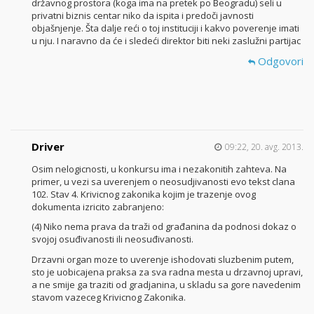
državnog prostora (koga ima na pretek po Beogradu) seli u
privatni biznis centar niko da ispita i predoči javnosti
objašnjenje. Šta dalje reći o toj instituciji i kakvo poverenje imati
u nju. I naravno da će i sledeći direktor biti neki zaslužni partijac
Odgovori
Driver
09:22, 20. avg. 2013.
Osim nelogicnosti, u konkursu ima i nezakonitih zahteva. Na
primer, u vezi sa uverenjem o neosudjivanosti evo tekst clana
102. Stav 4. Krivicnog zakonika kojim je trazenje ovog
dokumenta izricito zabranjeno:
(4) Niko nema prava da traži od građanina da podnosi dokaz o
svojoj osuđivanosti ili neosuđivanosti.
Drzavni organ moze to uverenje ishodovati sluzbenim putem,
sto je uobicajena praksa za sva radna mesta u drzavnoj upravi,
a ne smije ga traziti od gradjanina, u skladu sa gore navedenim
stavom vazeceg Krivicnog Zakonika.