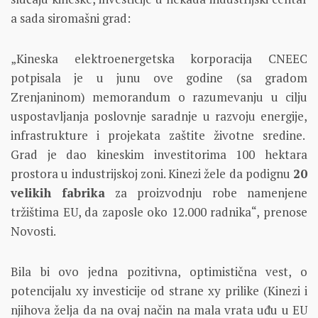
a sada siromašni grad:
„Kineska elektroenergetska korporacija CNEEC
potpisala je u junu ove godine (sa gradom
Zrenjaninom) memorandum o razumevanju u cilju
uspostavljanja poslovnje saradnje u razvoju energije,
infrastrukture i projekata zaštite životne sredine.
Grad je dao kineskim investitorima 100 hektara
prostora u industrijskoj zoni. Kinezi žele da podignu
20
velikih fabrika
za proizvodnju robe namenjene
tržištima EU, da zaposle oko 12.000 radnika“, prenose
Novosti.
Bila bi ovo jedna pozitivna, optimistična vest, o
potencijalu xy investicije od strane xy prilike (Kinezi i
njihova želja da na ovaj način na mala vrata uđu u EU