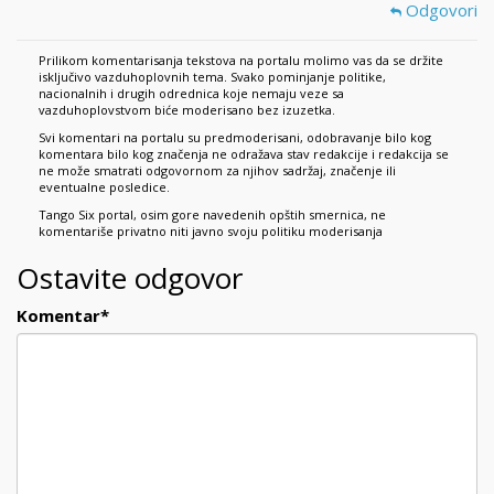
Odgovori
Prilikom komentarisanja tekstova na portalu molimo vas da se držite
isključivo vazduhoplovnih tema. Svako pominjanje politike,
nacionalnih i drugih odrednica koje nemaju veze sa
vazduhoplovstvom biće moderisano bez izuzetka.
Svi komentari na portalu su predmoderisani, odobravanje bilo kog
komentara bilo kog značenja ne odražava stav redakcije i redakcija se
ne može smatrati odgovornom za njihov sadržaj, značenje ili
eventualne posledice.
Tango Six portal, osim gore navedenih opštih smernica, ne
komentariše privatno niti javno svoju politiku moderisanja
Ostavite odgovor
Komentar
*