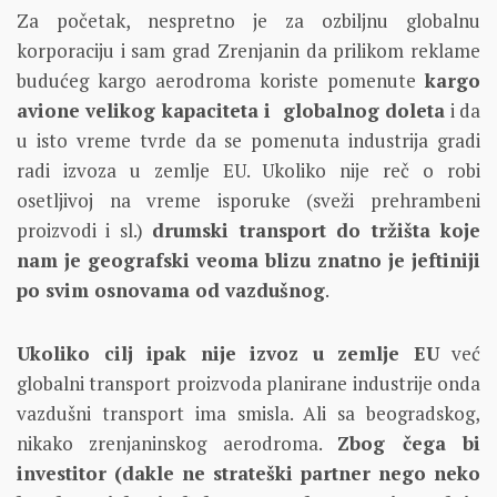
Za početak, nespretno je za ozbiljnu globalnu
korporaciju i sam grad Zrenjanin da prilikom reklame
budućeg kargo aerodroma koriste pomenute
kargo
avione velikog kapaciteta i globalnog doleta
i da
u isto vreme tvrde da se pomenuta industrija gradi
radi izvoza u zemlje EU. Ukoliko nije reč o robi
osetljivoj na vreme isporuke (sveži prehrambeni
proizvodi i sl.)
drumski transport do tržišta koje
nam je geografski veoma blizu znatno je jeftiniji
po svim osnovama od vazdušnog
.
Ukoliko cilj ipak nije izvoz u zemlje EU
već
globalni transport proizvoda planirane industrije onda
vazdušni transport ima smisla. Ali sa beogradskog,
nikako zrenjaninskog aerodroma.
Zbog čega bi
investitor (dakle ne strateški partner nego neko