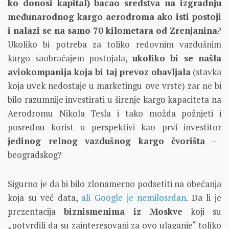
ko donosi kapital) bacao sredstva na izgradnju
međunarodnog kargo aerodroma ako isti postoji
i nalazi se na samo 70 kilometara od Zrenjanina
?
Ukoliko bi potreba za toliko redovnim vazdušnim
kargo saobraćajem postojala,
ukoliko bi se našla
aviokompanija koja bi taj prevoz obavljala
(stavka
koja uvek nedostaje u marketingu ove vrste) zar ne bi
bilo razumnije investirati u širenje kargo kapaciteta na
Aerodromu Nikola Tesla i tako možda požnjeti i
posrednu korist u perspektivi kao prvi investitor
jedinog relnog vazdušnog kargo čvorišta
–
beogradskog?
Sigurno je da bi bilo zlonamerno podsetiti na obećanja
koja su već data,
ali Google je nemilosrdan
. Da li je
prezentacija
biznismenima iz Moskve
koji su
„potvrdili da su zainteresovani za ovo ulaganje“ toliko