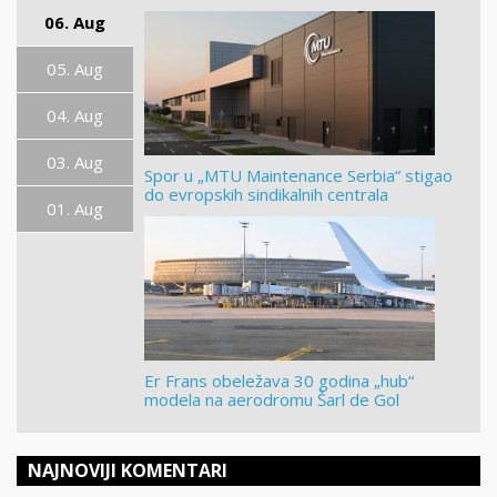
06. Aug
05. Aug
04. Aug
03. Aug
Spor u „MTU Maintenance Serbia“ stigao
do evropskih sindikalnih centrala
01. Aug
Er Frans obeležava 30 godina „hub“
modela na aerodromu Šarl de Gol
NAJNOVIJI KOMENTARI