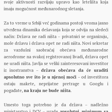
svoje aktivnosti razvijaju upravo kao letelišta koja
imaju mogućnost međunarodnog sletanja.
Za to vreme u Srbiji već godinama postoji veoma jasno
utvrđena dinamika dešavanja koja se odvija na sledeći
način: Država ne radi ništa – privatnici se organizuju,
mole državu i država opet ne radi ništa. Novi sekretar
za vazdušni saobraćaj obećava međunarodne
aerodrome na svakoj registrovanoj livadi, država opet
ne uradi ništa. Javlja se veliki zainteresovani investitor
iz inostranstva –
država obećava da će uraditi
apsolutno sve što je u njenoj moći
– od investitora
ostaju makete, neprijatne pretrage u Googlu i
pogađate,
na kraju ne bude ništa
.
Umesto toga potrebno je da država – nadležno
ministarstvo i DCV – urade
apsolutni minimum sa