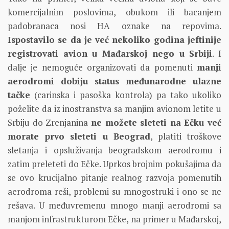
komercijalnim poslovima, obukom ili bacanjem
padobranaca nosi HA oznake na repovima.
Ispostavilo se da je već nekoliko godina jeftinije
registrovati avion u Mađarskoj nego u Srbiji
. I
dalje je nemoguće organizovati da pomenuti
manji
aerodromi dobiju status međunarodne ulazne
tačke
(carinska i pasoška kontrola) pa tako ukoliko
poželite da iz inostranstva sa manjim avionom letite u
Srbiju do Zrenjanina
ne možete sleteti na Ečku već
morate prvo sleteti u Beograd
, platiti troškove
sletanja i opsluživanja beogradskom aerodromu i
zatim preleteti do Ečke. Uprkos brojnim pokušajima da
se ovo krucijalno pitanje realnog razvoja pomenutih
aerodroma reši, problemi su mnogostruki i ono se ne
rešava. U međuvremenu mnogo manji aerodromi sa
manjom infrastrukturom Ečke, na primer u Mađarskoj,