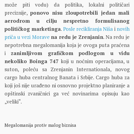
može piti vodu) da politika, lokalni političari
preciznije,
ponovo nisu zloupotrebili jedan mali
aerodrom u cilju nespretno formulisanog
političkog marketinga
.
Posle recikliranja Niša
i
novih
priča u vezi Morave
na redu je Zrenjanin
. Na redu je
nepotrebna megalomanija koja je ovoga puta praćena
i
zanimljivom grafičkom podlogom u vidu
nekoliko Boinga 747
koji u noćnim operacijama, u
suton, poleću sa Zrenjanin Internationala, novog
cargo huba centralnog Banata i Srbije. Cargo huba za
koji još nije urađeno ni osnovno projektno planiranje a
opštinski zvaničnici ga već novinarima opisuju kao
„veliki“.
Megalomanija protiv malog biznisa