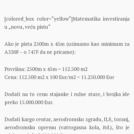
[colored_box color=“yellow“]Matematika investiranja
u „novu, veću pistu“
Ako je pista 2500m x 45m (uzimamo kao minimum za
A330F – o 747F da ne pricamo):
Površina: 2500m x 45m = 112.500 m2
Cena: 112.500 m2 x 100 Eur/m2 = 11.250.000 Eur
Dodati na to cenu stajanke i rulne staze, i brojka ide
preko 15.000.000 Eur.
Dodati kargo centar, aerodromsku zgradu, ILS, toranj,
aerodromsku opremu (vatrogasna kola, itd.), što je