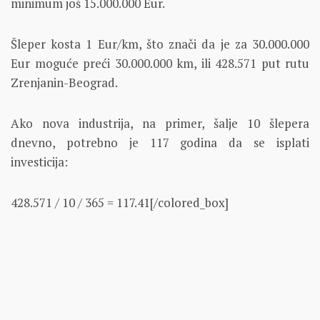
minimum još 15.000.000 Eur.
Šleper kosta 1 Eur/km, što znači da je za 30.000.000
Eur moguće preći 30.000.000 km, ili 428.571 put rutu
Zrenjanin-Beograd.
Ako nova industrija, na primer, šalje 10 šlepera
dnevno, potrebno je 117 godina da se isplati
investicija:
428.571 / 10 / 365 = 117.41[/colored_box]