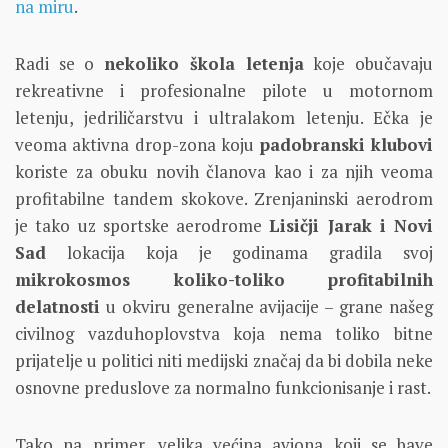
na miru
.
Radi se o
nekoliko škola letenja
koje obučavaju
rekreativne i profesionalne pilote u motornom
letenju, jedriličarstvu i ultralakom letenju. Ečka je
veoma aktivna drop-zona koju
padobranski klubovi
koriste za obuku novih članova kao i za njih veoma
profitabilne tandem skokove. Zrenjaninski aerodrom
je tako uz sportske aerodrome
Lisičji Jarak i Novi
Sad
lokacija koja je godinama gradila svoj
mikrokosmos koliko-toliko profitabilnih
delatnosti
u okviru generalne avijacije – grane našeg
civilnog vazduhoplovstva koja nema toliko bitne
prijatelje u politici niti medijski značaj da bi dobila neke
osnovne preduslove za normalno funkcionisanje i rast.
Tako na primer, velika većina aviona koji se bave