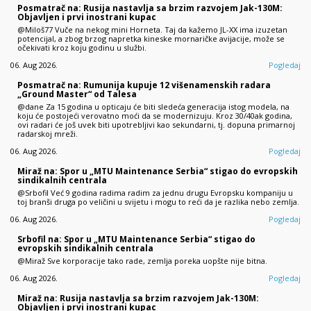
Posmatrač na: Rusija nastavlja sa brzim razvojem Jak-130M:
Objavljen i prvi inostrani kupac
@Miloš77 Vuče na nekog mini Horneta. Taj da kažemo JL-XX ima izuzetan
potencijal, a zbog brzog napretka kineske mornaričke avijacije, može se
očekivati kroz koju godinu u službi.
06. Aug 2026.
Pogledaj
Posmatrač na: Rumunija kupuje 12 višenamenskih radara
„Ground Master“ od Talesa
@dane Za 15 godina u opticaju će biti sledeća generacija istog modela, na
koju će postojeći verovatno moći da se modernizuju. Kroz 30/40ak godina,
ovi radari će još uvek biti upotrebljivi kao sekundarni, tj. dopuna primarnoj
radarskoj mreži.
06. Aug 2026.
Pogledaj
Miraž na: Spor u „MTU Maintenance Serbia“ stigao do evropskih
sindikalnih centrala
@Srbofil Već 9 godina radima radim za jednu drugu Evropsku kompaniju u
toj branši druga po veličini u svijetu i mogu to reći da je razlika nebo zemlja.
06. Aug 2026.
Pogledaj
Srbofil na: Spor u „MTU Maintenance Serbia“ stigao do
evropskih sindikalnih centrala
@Miraž Sve korporacije tako rade, zemlja poreka uopšte nije bitna.
06. Aug 2026.
Pogledaj
Miraž na: Rusija nastavlja sa brzim razvojem Jak-130M:
Objavljen i prvi inostrani kupac