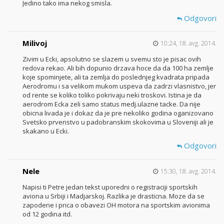
Jedino tako ima nekog smisla.
Odgovori
Milivoj
10:24, 18. avg. 2014.
Zivim u Ecki, apsolutno se slazem u svemu sto je pisac ovih
redova rekao. Ali bih dopunio drzava hoce da da 100 ha zemlje
koje spominjete, ali ta zemlja do poslednjeg kvadrata pripada
Aerodromu i sa velikom mukom uspeva da zadrzi vlasnistvo, jer
od rente se koliko toliko pokrivaju neki troskovi. Istina je da
aerodrom Ecka zeli samo status medj.ulazne tacke. Da nije
obicna livada je i dokaz da je pre nekoliko godina oganizovano
Svetsko prvenstvo u padobranskim skokovima u Sloveniji ali je
skakano u Ecki.
Odgovori
Nele
15:30, 18. avg. 2014.
Napisi ti Petre jedan tekst uporedni o registraciji sportskih
aviona u Srbiji i Madjarskoj. Razlika je drasticna. Moze da se
zapodene i prica o obavezi OH motora na sportskim avionima
od 12 godina itd.