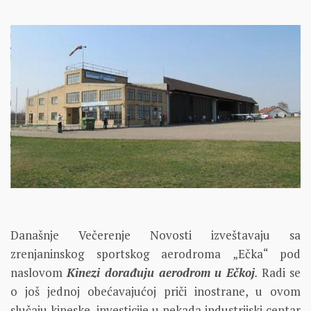
Današnje Večerenje Novosti izveštavaju sa
zrenjaninskog sportskog aerodroma „Ečka“ pod
naslovom
Kinezi dorađuju aerodrom u Ečkoj
.
Radi se
o još jednoj obećavajućoj priči inostrane, u ovom
slučaju kineske, investicije u nekada industrijski centar