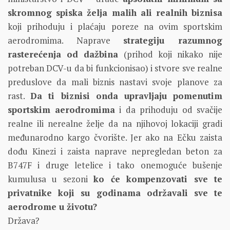
skromnog spiska želja malih ali realnih biznisa
koji prihoduju i plaćaju poreze na ovim sportskim
aerodromima. Naprave
strategiju razumnog
rasterećenja od dažbina
(prihod koji nikako nije
potreban DCV-u da bi funkcionisao) i stvore sve realne
preduslove da mali biznis nastavi svoje planove za
rast.
Da ti biznisi onda upravljaju pomenutim
sportskim aerodromima
i da prihoduju od svačije
realne ili nerealne želje da na njihovoj lokaciji gradi
međunarodno kargo čvorište. Jer ako na Ečku zaista
dođu Kinezi i zaista naprave nepregledan beton za
B747F i druge letelice i tako onemoguće bušenje
kumulusa u sezoni
ko će kompenzovati sve te
privatnike koji su godinama održavali sve te
aerodrome u životu?
Država?