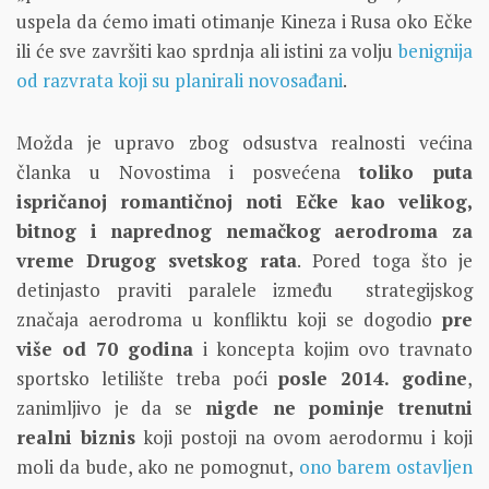
uspela da ćemo imati otimanje Kineza i Rusa oko Ečke
ili će sve završiti kao sprdnja ali istini za volju
benignija
od razvrata koji su planirali novosađani
.
Možda je upravo zbog odsustva realnosti većina
članka u Novostima i posvećena
toliko puta
ispričanoj romantičnoj noti Ečke kao velikog,
bitnog i naprednog nemačkog aerodroma za
vreme Drugog svetskog rata
. Pored toga što je
detinjasto praviti paralele između strategijskog
značaja aerodroma u konfliktu koji se dogodio
pre
više od 70 godina
i koncepta kojim ovo travnato
sportsko letilište treba poći
posle 2014. godine
,
zanimljivo je da se
nigde ne pominje trenutni
realni biznis
koji postoji na ovom aerodormu i koji
moli da bude, ako ne pomognut,
ono barem ostavljen