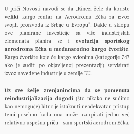
U priči Novosti navodi se da „Kinezi žele da koriste
veliki
kargo-centar na Aerodromu Ečka za izvoz
svojih proizvoda iz Srbije u Evropu“. Dakle u sklopu
ove planirane investicije sa više industrijskih
elemenata planira se i
evolucija sportskog
aerodroma Ečka u međunarodno kargo čvorište
.
Kargo čvorište koje će kargo avionima (kategorije 747
ako je suditi po objavljenoj prezentaciji) servisirati
izvoz navedene industrije u zemlje EU.
Uz sve želje zrenjanincima da se pomenuta
reindustrijalizacija dogodi
(što nikako ne sudimo
kao nemoguće) bitno je istaknuti neadekvatan pristup
temi posebno kada ona može uzurpirati jednu već
relativno uspešnu priču – sam sportski aerodrom Ečka.