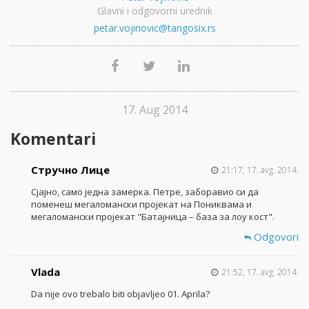
Glavni i odgovorni urednik
petar.vojinovic@tangosix.rs
17. Aug 2014
Komentari
Стручно Лице
21:17, 17. avg. 2014.
Сјајно, само једна замерка. Петре, заборавио си да
поменеш мегаломански пројекат на Пониквама и
мегаломански пројекат "Батајница – база за лоу кост".
Odgovori
Vlada
21:52, 17. avg. 2014.
Da nije ovo trebalo biti objavljeo 01. Aprila?