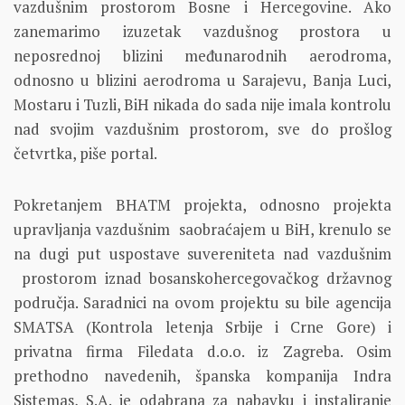
vazdušnim prostorom Bosne i Hercegovine. Ako
zanemarimo izuzetak vazdušnog prostora u
neposrednoj blizini međunarodnih aerodroma,
odnosno u blizini aerodroma u Sarajevu, Banja Luci,
Mostaru i Tuzli, BiH nikada do sada nije imala kontrolu
nad svojim vazdušnim prostorom, sve do prošlog
četvrtka, piše portal.
Pokretanjem BHATM projekta, odnosno projekta
upravljanja vazdušnim saobraćajem u BiH, krenulo se
na dugi put uspostave suvereniteta nad vazdušnim
prostorom iznad bosanskohercegovačkog državnog
područja. Saradnici na ovom projektu su bile agencija
SMATSA (Kontrola letenja Srbije i Crne Gore) i
privatna firma Filedata d.o.o. iz Zagreba. Osim
prethodno navedenih, španska kompanija Indra
Sistemas, S.A. je odabrana za nabavku i instaliranje