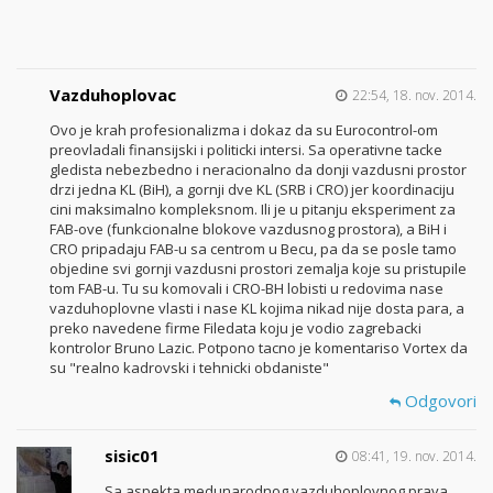
Vazduhoplovac
22:54, 18. nov. 2014.
Ovo je krah profesionalizma i dokaz da su Eurocontrol-om
preovladali finansijski i politicki intersi. Sa operativne tacke
gledista nebezbedno i neracionalno da donji vazdusni prostor
drzi jedna KL (BiH), a gornji dve KL (SRB i CRO) jer koordinaciju
cini maksimalno kompleksnom. Ili je u pitanju eksperiment za
FAB-ove (funkcionalne blokove vazdusnog prostora), a BiH i
CRO pripadaju FAB-u sa centrom u Becu, pa da se posle tamo
objedine svi gornji vazdusni prostori zemalja koje su pristupile
tom FAB-u. Tu su komovali i CRO-BH lobisti u redovima nase
vazduhoplovne vlasti i nase KL kojima nikad nije dosta para, a
preko navedene firme Filedata koju je vodio zagrebacki
kontrolor Bruno Lazic. Potpono tacno je komentariso Vortex da
su "realno kadrovski i tehnicki obdaniste"
Odgovori
sisic01
08:41, 19. nov. 2014.
Sa aspekta medunarodnog vazduhoplovnog prava