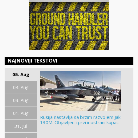
NAJNOVIJI TEKSTOVI
05. Aug
04. Aug
03. Aug
01. Aug
Rusija nastavlja sa brzim razvojem Jak-
130M: Objavljen i prvi inostrani kupac
31. Jul