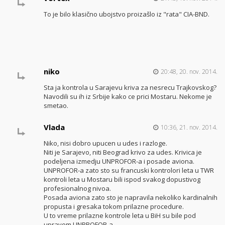
To je bilo klasično ubojstvo proizašlo iz "rata" CIA-BND.
niko
20:48, 20. nov. 2014.
Sta ja kontrola u Sarajevu kriva za nesrecu Trajkovskog?
Navodili su ih iz Srbije kako ce prici Mostaru. Nekome je
smetao.
Vlada
10:36, 21. nov. 2014.
Niko, nisi dobro upucen u udes i razloge.
Niti je Sarajevo, niti Beograd krivo za udes. Krivica je
podeljena izmedju UNPROFOR-a i posade aviona.
UNPROFOR-a zato sto su francuski kontrolori leta u TWR
kontroli leta u Mostaru bili ispod svakog dopustivog
profesionalnog nivoa.
Posada aviona zato sto je napravila nekoliko kardinalnih
propusta i gresaka tokom prilazne procedure.
U to vreme prilazne kontrole leta u BiH su bile pod
upravom UNPROFOR-a.