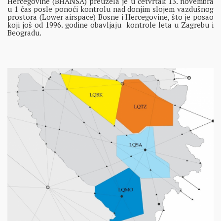
Hercegovine (BHANSA) preuzela je u četvrtak 13. novembra
u 1 čas posle ponoći kontrolu nad donjim slojem vazdušnog
prostora (Lower airspace) Bosne i Hercegovine, što je posao
koji još od 1996. godine obavljaju kontrole leta u Zagrebu i
Beogradu.