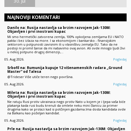
30. Jul
NAJNOVIJI KOMENTARI
Danilo na: Rusija nastavlja sa brzim razvojem Jak-130M:
Objavljen i prvi inostrani kupac
Mi smo hermetički zatvorena zemlja, 100% opkoljena zemljama EU i NATO
pakta i bez izlaza na more. I sa ekonomijom i bankarsko - finansijskim
sektorom u potpunosti zavisnim ili u vlasništvu zemalja EU. Tako da ne
postoji ni promil šanse da mi nabavimo ovaj avion. Ali ovde mnogo ljudi živi
u nekoj potpuno drugoj dimenziji,…
05. Aug 2026.
Pogledaj
Srbofil na: Rumunija kupuje 12 višenamenskih radara „Ground
Master“ od Talesa
@Trideser Više utiče teren nego površina.
05. Aug 2026.
Pogledaj
Mileta na: Rusija nastavlja sa brzim razvojem Jak-130M:
Objavljen i prvi inostrani kupac
Ne ratuju Rusi protiv ukrainaca nego protiv Nato u kojem je i ljepa vaša biće
plakanja kada rusi budu krenuli da omlete neku mini članicu za primer
drugima kako se prolazi kad si potčinjen gazdama.Ima dosta kandidata ovde
na Balkanu kao poželjan kandidat.
05. Aug 2026.
Pogledaj
Prle na: Rusija nastavlja sa brzim razvojem Jak-130M: Objavljen