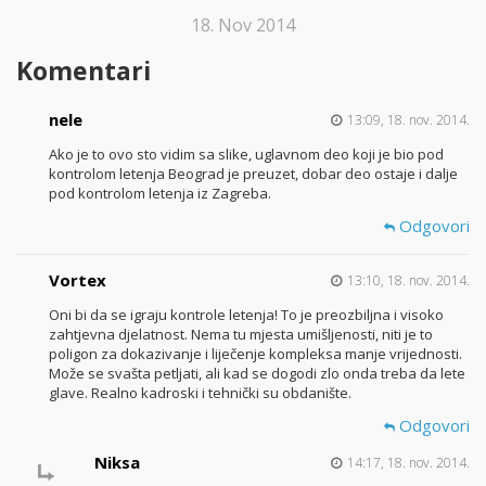
18. Nov 2014
Komentari
nele
13:09, 18. nov. 2014.
Ako je to ovo sto vidim sa slike, uglavnom deo koji je bio pod
kontrolom letenja Beograd je preuzet, dobar deo ostaje i dalje
pod kontrolom letenja iz Zagreba.
Odgovori
Vortex
13:10, 18. nov. 2014.
Oni bi da se igraju kontrole letenja! To je preozbiljna i visoko
zahtjevna djelatnost. Nema tu mjesta umišljenosti, niti je to
poligon za dokazivanje i liječenje kompleksa manje vrijednosti.
Može se svašta petljati, ali kad se dogodi zlo onda treba da lete
glave. Realno kadroski i tehnički su obdanište.
Odgovori
Niksa
14:17, 18. nov. 2014.