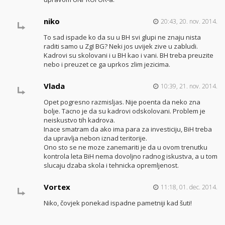
niko
20:43, 20. nov. 2014.
To sad ispade ko da su u BH svi glupi ne znaju nista
raditi samo u ZgI BG? Neki jos uvijek zive u zabludi.
Kadrovi su skolovani i u BH kao i vani. BH treba preuzite
nebo i preuzet ce ga uprkos zlim jezicima.
Vlada
10:39, 21. nov. 2014.
Opet pogresno razmisljas. Nije poenta da neko zna
bolje. Tacno je da su kadrovi odskolovani. Problem je
neiskustvo tih kadrova.
Inace smatram da ako ima para za investiciju, BiH treba
da upravlja nebon iznad teritorije.
Ono sto se ne moze zanemariti je da u ovom trenutku
kontrola leta BiH nema dovoljno radnog iskustva, a u tom
slucaju dzaba skola i tehnicka opremljenost.
Vortex
11:18, 01. dec. 2014.
Niko, čovjek ponekad ispadne pametniji kad šuti!