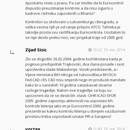
Apsolutno niste u pravu. Pa zar mislite da bi Eurocontrol
dopustio preuzimanje kontrole a da nisu sigurni u
kadrove i tehniku zaposlenih u Bhansi?
Kontrolori su skolovani u Luksemburgu i Beogradu, a
velika vecina njih je od ranije prilazni ATCO. Tehnika je
takodje prosla svu certifikaciju Eurocontrola. Uostalom to
se nije desilo preko noci, vec projekat traje od 2005 god.
Zijad Sisic
19:22, 19. nov. 2014.
Zlo se dogodilo 26.02.2004. godine kod Mostara kada je
poginuo predsjednik Trajkovski, dva clana posade i sest
uposlenika vlade Makedonije. Visoki predstavnik, a i
Vijece ministara BiH nikoga od rukovodilaca BH DCA-
Fed.CAD i RS CAD nisu smjenili nego im produzili mandate
kako bi u narednih 10 godina zataskavali stvarne
razloge tragedije. Nakon ove tragedije za koju su
upozoreni da ce se desiti bh. vlasti -OHR-ICAO-SFOR
2005. godine zapocinju aktivnosti na uspostavi bh.
kontrole letenja iako im je Eurocontrol 2000. godine
prezentirao kakvu kontrolu letenja u donjem vazdusnom
prostoru treba uspostaviti unutar FIR-a Sarajevo!
vortex
21:43, 19. nov. 2014.