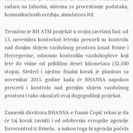
radara na Jahorini, sistema za procesiranje podataka,
komunikacionih uređaja, simulatora itd.
Trenutno je BH ATM projekat u svojoj završnoj fazi: od
13. novembra kontrolori letenja preuzeli su kontrolu
nad donjim slojem vazdušnog prostora iznad Bosne i
Hercegovine, odnosno kontrolišu vazduhoplove koji
lete do visine od približno deset kilometara (32.500
stopa). Sledeći i ujedno finalni korak je planiran za
novembar 2015. godine kada će BHANSA napokon
preuzeti i kontrolu nad gornjim slojem vazdušnog
prostora i tako okončati ovaj dugogodišnji projekat.
Zamenik direktora BHANSA-e Damir Ćopić rekao je da
će taj korak zavisiti i od odobrenja evropske agencije
Eurocontrol iz Brisela, a nakon toga bi agencija počela