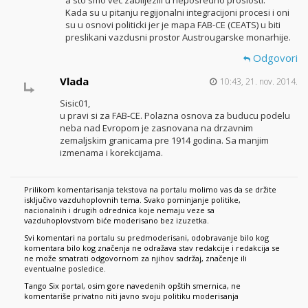
a sto smo vec zabiljezili u neposredno proslosti.
Kada su u pitanju regijonalni integracijoni procesi i oni
su u osnovi politicki jer je mapa FAB-CE (CEATS) u biti
preslikani vazdusni prostor Austrougarske monarhije.
Odgovori
Vlada
10:43, 21. nov. 2014.
Sisic01,
u pravi si za FAB-CE. Polazna osnova za buducu podelu
neba nad Evropom je zasnovana na drzavnim
zemaljskim granicama pre 1914 godina. Sa manjim
izmenama i korekcijama.
Prilikom komentarisanja tekstova na portalu molimo vas da se držite
isključivo vazduhoplovnih tema. Svako pominjanje politike,
nacionalnih i drugih odrednica koje nemaju veze sa
vazduhoplovstvom biće moderisano bez izuzetka.
Svi komentari na portalu su predmoderisani, odobravanje bilo kog
komentara bilo kog značenja ne odražava stav redakcije i redakcija se
ne može smatrati odgovornom za njihov sadržaj, značenje ili
eventualne posledice.
Tango Six portal, osim gore navedenih opštih smernica, ne
komentariše privatno niti javno svoju politiku moderisanja