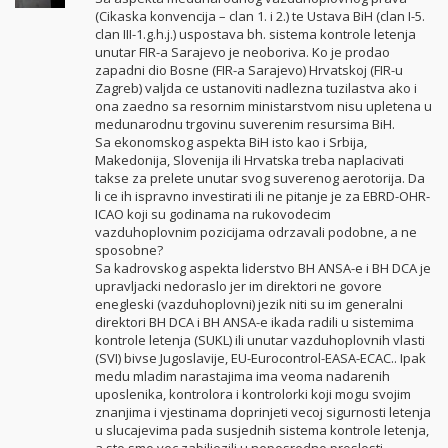
(Cikaska konvencija – clan 1. i 2.) te Ustava BiH (clan I-5.
clan III-1.g.h.j.) uspostava bh. sistema kontrole letenja
unutar FIR-a Sarajevo je neoboriva. Ko je prodao
zapadni dio Bosne (FIR-a Sarajevo) Hrvatskoj (FIR-u
Zagreb) valjda ce ustanoviti nadlezna tuzilastva ako i
ona zaedno sa resornim ministarstvom nisu upletena u
medunarodnu trgovinu suverenim resursima BiH.
Sa ekonomskog aspekta BiH isto kao i Srbija,
Makedonija, Slovenija ili Hrvatska treba naplacivati
takse za prelete unutar svog suverenog aerotorija. Da
li ce ih ispravno investirati ili ne pitanje je za EBRD-OHR-
ICAO koji su godinama na rukovodecim
vazduhoplovnim pozicijama odrzavali podobne, a ne
sposobne?
Sa kadrovskog aspekta liderstvo BH ANSA-e i BH DCA je
upravljacki nedoraslo jer im direktori ne govore
enegleski (vazduhoplovni) jezik niti su im generalni
direktori BH DCA i BH ANSA-e ikada radili u sistemima
kontrole letenja (SUKL) ili unutar vazduhoplovnih vlasti
(SVI) bivse Jugoslavije, EU-Eurocontrol-EASA-ECAC.. Ipak
medu mladim narastajima ima veoma nadarenih
uposlenika, kontrolora i kontrolorki koji mogu svojim
znanjima i vjestinama doprinjeti vecoj sigurnosti letenja
u slucajevima pada susjednih sistema kontrole letenja,