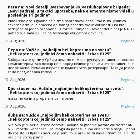
Pera na: Novi detalji uvežbavanja 98. vazduhoplovne brigade:
„Novi sadržaji u taktici upotrebe, neke elemente nismo videli u
poslednje tri godine“
Videli smo pre 3 godine da nismo napredovali apsolutno nista. Jedinica
severne armije je pracena od samog pocetka svojih aktivnosti i na kraju
razbijena za jedno prepodne uz mrtve i ranjene. Devededetih nas je NATO
pobedio, a sada su i loalne formacije okupatora dovoljne.
09. Aug 2026.
Pogledaj
Перо na: Vučić o „najboljim helikopterima na svetu“:
„Helikopterskoj jedinici ćemo nabaviti i Erbas H125“
Заборављате да ми у Србији немамо инфраструктуру за гашење пожара
хеликоптером. Ако пожар није поред велике реке или језера гашење је
неефикасно. Немамо изграђене водозахвате, резервоаре. Тако да је ово
само предизборна кампања.
09. Aug 2026.
Pogledaj
Djid studen na: Vučić o „najboljim helikopterima na svetu“:
„Helikopterskoj jedinici ćemo nabaviti i Erbas H125“
ma samo da ima propelere da ne pane
09. Aug 2026.
Pogledaj
duka na: Vučić o „najboljim helikopterima na svetu“:
„Helikopterskoj jedinici ćemo nabaviti i Erbas H125“
Sve ovo je super ali treba nabaviti i avione za gasenje pozara air tractor at-
602 i mozda i kanadere..Oni mogu da ponesu puno vise vode a mogu i penu
da koriste..O Iljusinu necu da pisem, to je previse za nas ali znam da je cuda
radio na Staroj planini