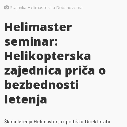
Stajanka Helimastera u Dobanovcima
Helimaster
seminar:
Helikopterska
zajednica priča o
bezbednosti
letenja
Škola letenja Helimaster, uz podršku Direktorata