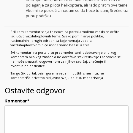
polaganje za pilota helikoptera, ali rado pratim ove teme.
Ako mi se posreći a nadam se da hoće tu sam, Srećno uz
punu podršku
Prilikom komentarisanja tekstova na portalu molimo vas da se držite
isključivo vazduhoplovnih tema. Svako pominjanje politike,
nacionalnih i drugih odrednica koje nemaju veze sa
vazduhoplovstvom biće moderisano bez izuzetka.
Svi komentari na portalu su predmoderisani, odobravanje bilo kog
komentara bilo kog značenja ne odražava stav redakcije i redakcija se
ne može smatrati odgovornom za njihov sadržaj, značenje ili
eventualne posledice.
Tango Six portal, osim gore navedenih opštih smernica, ne
komentariše privatno niti javno svoju politiku moderisanja
Ostavite odgovor
Komentar
*