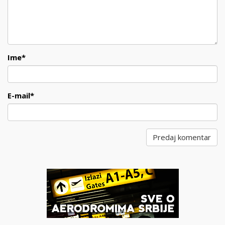
Ime
*
E-mail
*