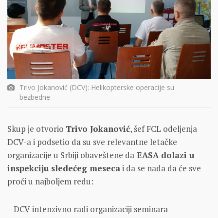
Trivo Jokanović (DCV): Helikopterske operacije su
bezbedne
Skup je otvorio
Trivo Jokanović
, šef FCL odeljenja
DCV-a i podsetio da su sve relevantne letačke
organizacije u Srbiji obaveštene da
EASA dolazi u
inspekciju sledećeg meseca
i da se nada da će sve
proći u najboljem redu:
– DCV intenzivno radi organizaciji seminara