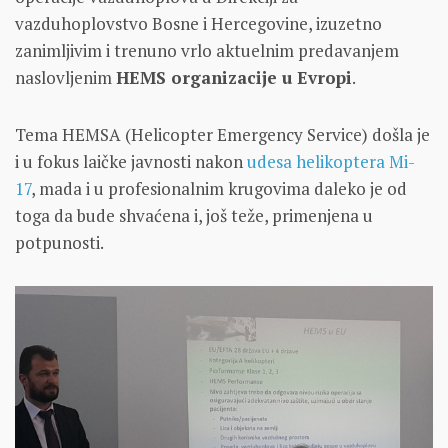
vazduhoplovstvo Bosne i Hercegovine, izuzetno
zanimljivim i trenuno vrlo aktuelnim predavanjem
naslovljenim
HEMS organizacije u Evropi
.
Tema HEMSA (Helicopter Emergency Service) došla je
i u fokus laičke javnosti nakon
udesa helikoptera Mi-
17
, mada i u profesionalnim krugovima daleko je od
toga da bude shvaćena i, još teže, primenjena u
potpunosti.