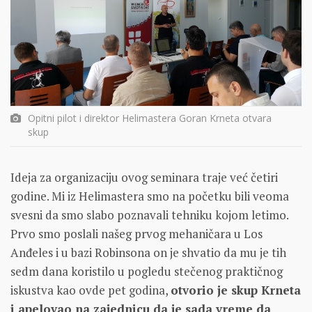
Opitni pilot i direktor Helimastera Goran Krneta otvara
skup
Ideja za organizaciju ovog seminara traje već četiri
godine. Mi iz Helimastera smo na početku bili veoma
svesni da smo slabo poznavali tehniku kojom letimo.
Prvo smo poslali našeg prvog mehaničara u Los
Anđeles i u bazi Robinsona on je shvatio da mu je tih
sedm dana koristilo u pogledu stečenog praktičnog
iskustva kao ovde pet godina,
otvorio je skup Krneta
i apelovao na zajednicu da je sada vreme da