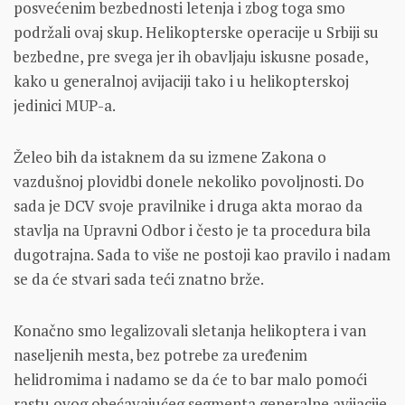
posvećenim bezbednosti letenja i zbog toga smo
podržali ovaj skup. Helikopterske operacije u Srbiji su
bezbedne, pre svega jer ih obavljaju iskusne posade,
kako u generalnoj avijaciji tako i u helikopterskoj
jedinici MUP-a.
Želeo bih da istaknem da su izmene Zakona o
vazdušnoj plovidbi donele nekoliko povoljnosti. Do
sada je DCV svoje pravilnike i druga akta morao da
stavlja na Upravni Odbor i često je ta procedura bila
dugotrajna. Sada to više ne postoji kao pravilo i nadam
se da će stvari sada teći znatno brže.
Konačno smo legalizovali sletanja helikoptera i van
naseljenih mesta, bez potrebe za uređenim
helidromima i nadamo se da će to bar malo pomoći
rastu ovog obećavajućeg segmenta generalne avijacije,