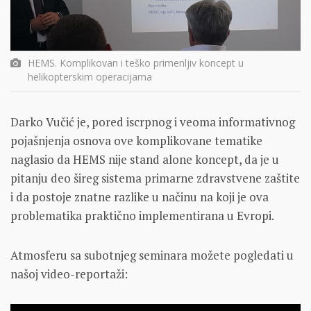
HEMS. Komplikovan i teško primenljiv koncept u
helikopterskim operacijama
Darko Vučić je, pored iscrpnog i veoma informativnog
pojašnjenja osnova ove komplikovane tematike
naglasio da HEMS nije stand alone koncept, da je u
pitanju deo šireg sistema primarne zdravstvene zaštite
i da postoje znatne razlike u načinu na koji je ova
problematika praktično implementirana u Evropi.
Atmosferu sa subotnjeg seminara možete pogledati u
našoj video-reportaži: