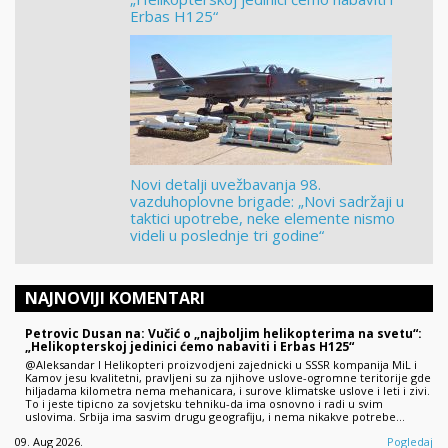
Erbas H125“
Novi detalji uvežbavanja 98.
vazduhoplovne brigade: „Novi sadržaji u
taktici upotrebe, neke elemente nismo
videli u poslednje tri godine“
NAJNOVIJI KOMENTARI
Petrovic Dusan na: Vučić o „najboljim helikopterima na svetu“:
„Helikopterskoj jedinici ćemo nabaviti i Erbas H125“
@Aleksandar I Helikopteri proizvodjeni zajednicki u SSSR kompanija MiL i
Kamov jesu kvalitetni, pravljeni su za njihove uslove-ogromne teritorije gde
hiljadama kilometra nema mehanicara, i surove klimatske uslove i leti i zivi.
To i jeste tipicno za sovjetsku tehniku-da ima osnovno i radi u svim
uslovima. Srbija ima sasvim drugu geografiju, i nema nikakve potrebe…
09. Aug 2026.
Pogledaj