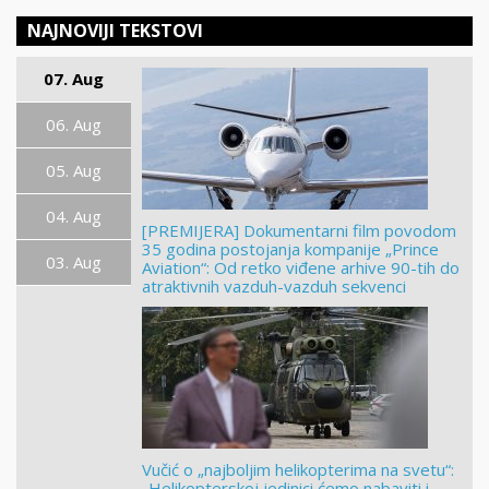
NAJNOVIJI TEKSTOVI
07. Aug
06. Aug
05. Aug
04. Aug
[PREMIJERA] Dokumentarni film povodom
35 godina postojanja kompanije „Prince
03. Aug
Aviation“: Od retko viđene arhive 90-tih do
atraktivnih vazduh-vazduh sekvenci
Vučić o „najboljim helikopterima na svetu“:
„Helikopterskoj jedinici ćemo nabaviti i