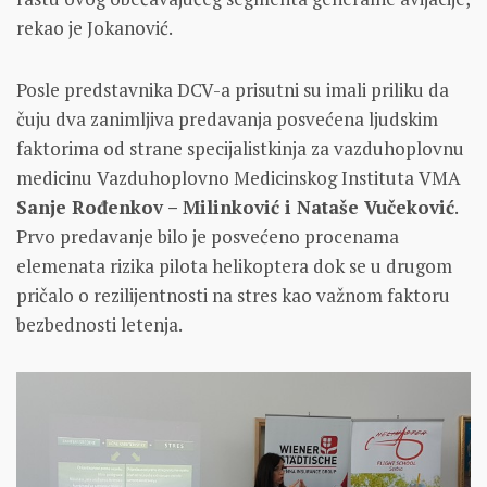
rekao je Jokanović.
Posle predstavnika DCV-a prisutni su imali priliku da
čuju dva zanimljiva predavanja posvećena ljudskim
faktorima od strane specijalistkinja za vazduhoplovnu
medicinu Vazduhoplovno Medicinskog Instituta VMA
Sanje Rođenkov – Milinković i Nataše Vučeković
.
Prvo predavanje bilo je posvećeno procenama
elemenata rizika pilota helikoptera dok se u drugom
pričalo o rezilijentnosti na stres kao važnom faktoru
bezbednosti letenja.