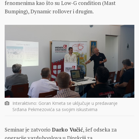
fenomenima kao što su Low-G condition (Mast
Bumping), Dynamic rollover i drugim.
Interaktivno: Goran Krneta se uključuje u predavanje
Srđana Pekmezovića sa svojim iskustvima
Seminar je zatvorio
Darko Vučić
, šef odseka za
operacije vazduhoplova u Direkciji za