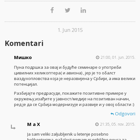
1. Jun 2015
Komentari
Мишко
21:00, 01. jun. 2015.
Пуна подршка за овај и будуће семинаре о употреби
цивилних хеликоптера( и авиона) , јер је то обалст
ваздухопловства која је неразвијена у Србији, а има велики
потенцијал.
Разбијајте предрасуде, покажите позитивне примере у
окружењу,изађите у јавност/медије на позитиван начин,
ред је да се Србија модернизује и развије и у овој области :)
Odgovori
M a X
21:35, 05. nov. 2015.
Ja sam veliki zaljubljenik u letenje posebno
helikopterima, nažalost nemam ni približno novca za