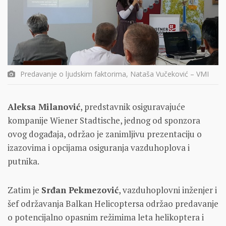
Predavanje o ljudskim faktorima, Nataša Vučeković – VMI
Aleksa Milanović
, predstavnik osiguravajuće
kompanije Wiener Stadtische, jednog od sponzora
ovog događaja, održao je zanimljivu prezentaciju o
izazovima i opcijama osiguranja vazduhoplova i
putnika.
Zatim je
Srđan Pekmezović
, vazduhoplovni inženjer i
šef održavanja Balkan Helicoptersa održao predavanje
o potencijalno opasnim režimima leta helikoptera i