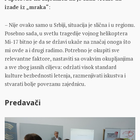
izađe iz „mraka“
:
– Nije ovako samo u Srbiji, situacija je slična i u regionu.
Posebno sada, u svetlu tragedije vojnog helikoptera
Mi-17 bitno je da se državi ukaže na značaj onoga što
mi ovde a i drugi radimo. Potrebno je okupiti sve
relevantne faktore, nastaviti sa ovakvim okupljanjima
a sve zbog jasnih ciljeva: održati visok standard
kulture bezbednosti letenja, razmenjivati iskustva i
stvarati bolje povezanu zajednicu.
Predavači