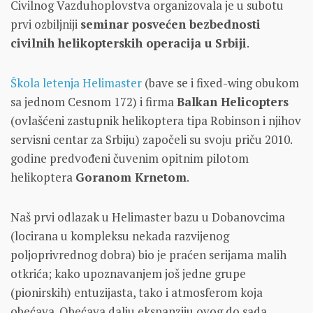
Civilnog Vazduhoplovstva organizovala je u subotu
prvi ozbiljniji
seminar posvećen bezbednosti
civilnih helikopterskih operacija u Srbiji
.
Škola letenja Helimaster
(bave se i fixed-wing obukom
sa jednom Cesnom 172) i firma
Balkan Helicopters
(ovlašćeni zastupnik helikoptera tipa Robinson i njihov
servisni centar za Srbiju) započeli su svoju priču 2010.
godine predvođeni čuvenim opitnim pilotom
helikoptera
Goranom Krnetom
.
Naš prvi odlazak u Helimaster bazu u Dobanovcima
(locirana u kompleksu nekada razvijenog
poljoprivrednog dobra) bio je praćen serijama malih
otkrića; kako upoznavanjem još jedne grupe
(pionirskih) entuzijasta, tako i atmosferom koja
obećava. Obećava dalju ekspanziju ovog do sada