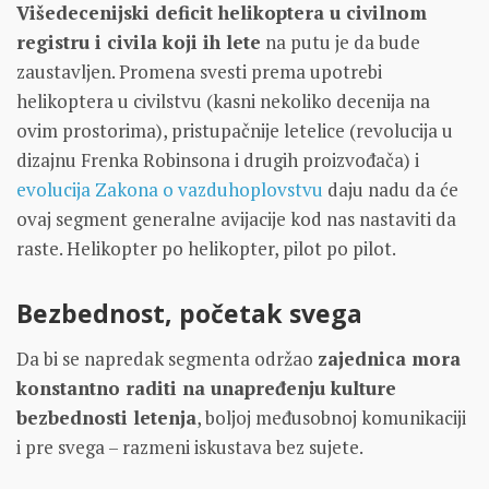
Višedecenijski deficit helikoptera u civilnom
registru i civila koji ih lete
na putu je da bude
zaustavljen. Promena svesti prema upotrebi
helikoptera u civilstvu (kasni nekoliko decenija na
ovim prostorima), pristupačnije letelice (revolucija u
dizajnu Frenka Robinsona i drugih proizvođača) i
evolucija Zakona o vazduhoplovstvu
daju nadu da će
ovaj segment generalne avijacije kod nas nastaviti da
raste. Helikopter po helikopter, pilot po pilot.
Bezbednost, početak svega
Da bi se napredak segmenta održao
zajednica mora
konstantno raditi na unapređenju kulture
bezbednosti letenja
, boljoj međusobnoj komunikaciji
i pre svega – razmeni iskustava bez sujete.