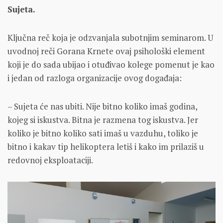
Sujeta.
Ključna reč koja je odzvanjala subotnjim seminarom. U
uvodnoj reči Gorana Krnete ovaj psihološki element
koji je do sada ubijao i otuđivao kolege pomenut je kao
i jedan od razloga organizacije ovog događaja:
– Sujeta će nas ubiti. Nije bitno koliko imaš godina,
kojeg si iskustva. Bitna je razmena tog iskustva. Jer
koliko je bitno koliko sati imaš u vazduhu, toliko je
bitno i kakav tip helikoptera letiš i kako im prilaziš u
redovnoj eksploataciji.