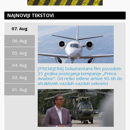
NAJNOVIJI TEKSTOVI
07. Aug
06. Aug
05. Aug
04. Aug
[PREMIJERA] Dokumentarni film povodom
35 godina postojanja kompanije „Prince
03. Aug
Aviation“: Od retko viđene arhive 90-tih do
atraktivnih vazduh-vazduh sekvenci
01. Aug