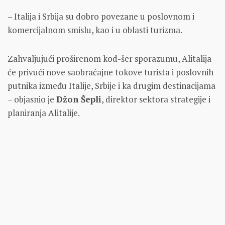
– Italija i Srbija su dobro povezane u poslovnom i
komercijalnom smislu, kao i u oblasti turizma.
Zahvaljujući proširenom kod-šer sporazumu, Alitalija
će privući nove saobraćajne tokove turista i poslovnih
putnika između Italije, Srbije i ka drugim destinacijama
– objasnio je
Džon Šepli
, direktor sektora strategije i
planiranja Alitalije.