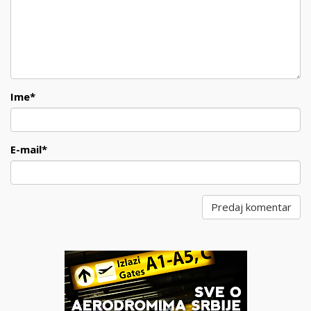
Ime
*
E-mail
*