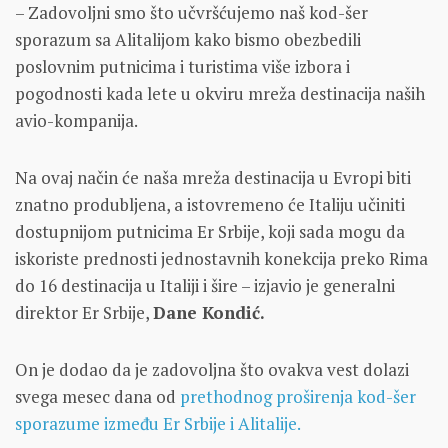
– Zadovoljni smo što učvršćujemo naš kod-šer
sporazum sa Alitalijom kako bismo obezbedili
poslovnim putnicima i turistima više izbora i
pogodnosti kada lete u okviru mreža destinacija naših
avio-kompanija.
Na ovaj način će naša mreža destinacija u Evropi biti
znatno produbljena, a istovremeno će Italiju učiniti
dostupnijom putnicima Er Srbije, koji sada mogu da
iskoriste prednosti jednostavnih konekcija preko Rima
do 16 destinacija u Italiji i šire – izjavio je generalni
direktor Er Srbije,
Dane Kondić.
On je dodao da je zadovoljna što ovakva vest dolazi
svega mesec dana od
prethodnog proširenja kod-šer
sporazume između Er Srbije i Alitalije.