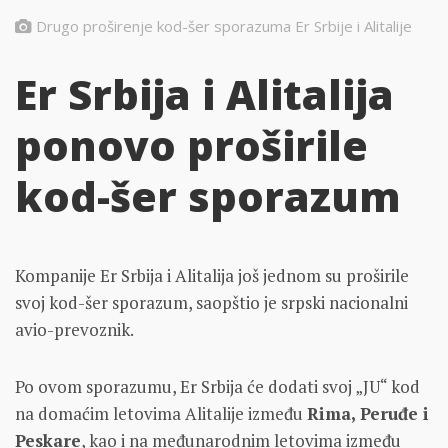
Drugo proširenje kod-šer sporazuma Er Srbije i Alitalije
Er Srbija i Alitalija
ponovo proširile
kod-šer sporazum
Kompanije Er Srbija i Alitalija još jednom su proširile
svoj kod-šer sporazum, saopštio je srpski nacionalni
avio-prevoznik.
Po ovom sporazumu, Er Srbija će dodati svoj „JU“ kod
na domaćim letovima Alitalije između
Rima, Peruđe i
Peskare
, kao i na međunarodnim letovima između