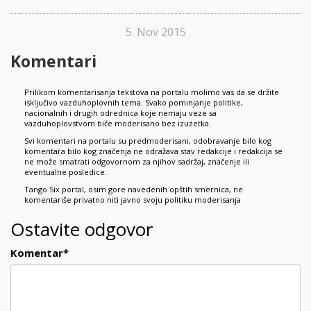
5. Nov 2015
Komentari
Prilikom komentarisanja tekstova na portalu molimo vas da se držite
isključivo vazduhoplovnih tema. Svako pominjanje politike,
nacionalnih i drugih odrednica koje nemaju veze sa
vazduhoplovstvom biće moderisano bez izuzetka.
Svi komentari na portalu su predmoderisani, odobravanje bilo kog
komentara bilo kog značenja ne odražava stav redakcije i redakcija se
ne može smatrati odgovornom za njihov sadržaj, značenje ili
eventualne posledice.
Tango Six portal, osim gore navedenih opštih smernica, ne
komentariše privatno niti javno svoju politiku moderisanja
Ostavite odgovor
Komentar
*