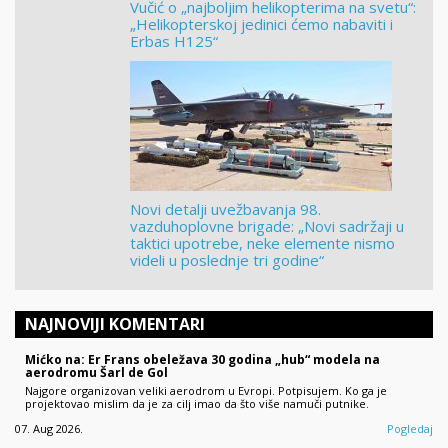
Vučić o „najboljim helikopterima na svetu“:
„Helikopterskoj jedinici ćemo nabaviti i
Erbas H125“
Novi detalji uvežbavanja 98.
vazduhoplovne brigade: „Novi sadržaji u
taktici upotrebe, neke elemente nismo
videli u poslednje tri godine“
NAJNOVIJI KOMENTARI
Mićko na: Er Frans obeležava 30 godina „hub“ modela na
aerodromu Šarl de Gol
Najgore organizovan veliki aerodrom u Evropi. Potpisujem. Ko ga je
projektovao mislim da je za cilj imao da što više namuči putnike.
07. Aug 2026.
Pogledaj