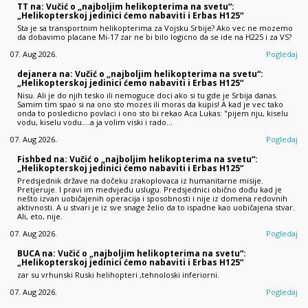
TT na: Vučić o „najboljim helikopterima na svetu“:
„Helikopterskoj jedinici ćemo nabaviti i Erbas H125“
Sta je sa transportnim helikopterima za Vojsku Srbije? Ako vec ne mozemo
da dobavimo placane Mi-17 zar ne bi bilo logicno da se ide na H225 i za VS?
07. Aug 2026.
Pogledaj
dejanera na: Vučić o „najboljim helikopterima na svetu“:
„Helikopterskoj jedinici ćemo nabaviti i Erbas H125“
Nisu. Ali je do njih tesko ili nemoguce doci ako si tu gde je Srbija danas.
Samim tim spao si na ono sto mozes ili moras da kupis! A kad je vec tako
onda to posledicno povlaci i ono sto bi rekao Aca Lukas: "pijem nju, kiselu
vodu, kiselu vodu....a ja volim viski i rado…
07. Aug 2026.
Pogledaj
Fishbed na: Vučić o „najboljim helikopterima na svetu“:
„Helikopterskoj jedinici ćemo nabaviti i Erbas H125“
Predsjednik države na dočeku zrakoplovaca iz humanitarne misije.
Pretjeruje. I pravi im medvjeđu uslugu. Predsjednici obično dođu kad je
nešto izvan uobičajenih operacija i sposobnosti i nije iz domena redovnih
aktivnosti. A u stvari je iz sve snage želio da to ispadne kao uobičajena stvar.
Ali, eto, nije.
07. Aug 2026.
Pogledaj
BUCA na: Vučić o „najboljim helikopterima na svetu“:
„Helikopterskoj jedinici ćemo nabaviti i Erbas H125“
zar su vrhunski Ruski helihopteri ,tehnoloski inferiorni.
07. Aug 2026.
Pogledaj