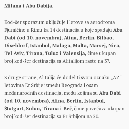
Milana i Abu Dabija
.
Kod-šer sporazum uključuje i letove sa aerodroma
Fjumićino u Rimu ka 14 destinacija u koje spadaju
Abu
Dabi (od 10. novembra), Atina, Berlin, Bilbao,
Diseldorf, Istanbul, Malaga, Malta, Marsej, Nica,
Tel Aviv, Tirana, Tuluz i Valensija,
čime ukupan
broj kod-šer destinacija sa Alitalijom raste na 37.
S druge strane, Alitalija će dodeliti svoju oznaku „AZ“
letovima Er Srbije između Beograda i osam
međunarodnih destinacija, među kojima su
Abu Dabi
(od 10. novembra), Atina, Berlin, Istanbul,
Štutgart, Solun, Tirana i Beč
, čime povećava ukupan
broj kod-šer destinacija sa Er Srbijom na 20.