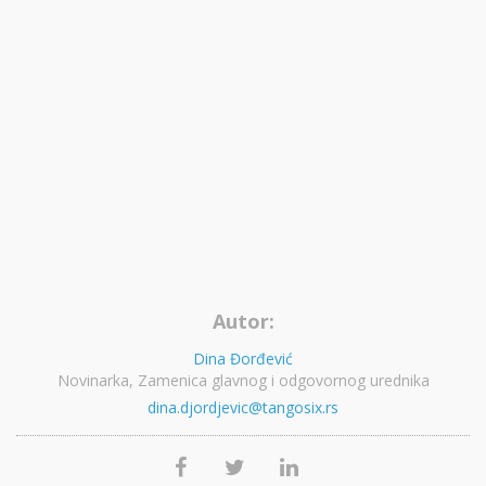
Autor:
Dina Đorđević
Novinarka, Zamenica glavnog i odgovornog urednika
dina.djordjevic@tangosix.rs