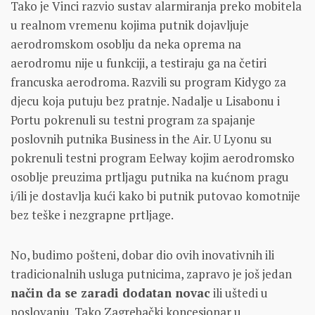
Tako je Vinci razvio sustav alarmiranja preko mobitela
u realnom vremenu kojima putnik dojavljuje
aerodromskom osoblju da neka oprema na
aerodromu nije u funkciji, a testiraju ga na četiri
francuska aerodroma. Razvili su program Kidygo za
djecu koja putuju bez pratnje. Nadalje u Lisabonu i
Portu pokrenuli su testni program za spajanje
poslovnih putnika Business in the Air. U Lyonu su
pokrenuli testni program Eelway kojim aerodromsko
osoblje preuzima prtljagu putnika na kućnom pragu
i/ili je dostavlja kući kako bi putnik putovao komotnije
bez teške i nezgrapne prtljage.
No, budimo pošteni, dobar dio ovih inovativnih ili
tradicionalnih usluga putnicima, zapravo je još jedan
način da se zaradi dodatan novac
ili uštedi u
poslovanju. Tako Zagrebački koncesionar u