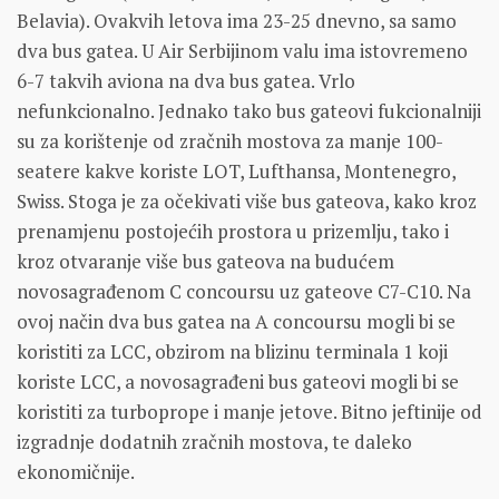
Belavia). Ovakvih letova ima 23-25 dnevno, sa samo
dva bus gatea. U Air Serbijinom valu ima istovremeno
6-7 takvih aviona na dva bus gatea. Vrlo
nefunkcionalno. Jednako tako bus gateovi fukcionalniji
su za korištenje od zračnih mostova za manje 100-
seatere kakve koriste LOT, Lufthansa, Montenegro,
Swiss. Stoga je za očekivati više bus gateova, kako kroz
prenamjenu postojećih prostora u prizemlju, tako i
kroz otvaranje više bus gateova na budućem
novosagrađenom C concoursu uz gateove C7-C10. Na
ovoj način dva bus gatea na A concoursu mogli bi se
koristiti za LCC, obzirom na blizinu terminala 1 koji
koriste LCC, a novosagrađeni bus gateovi mogli bi se
koristiti za turboprope i manje jetove. Bitno jeftinije od
izgradnje dodatnih zračnih mostova, te daleko
ekonomičnije.