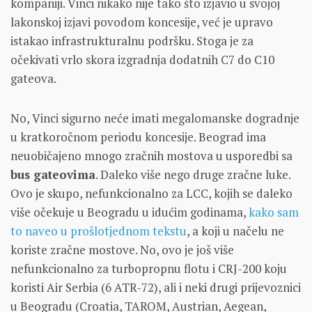
kompaniji. Vinci nikako nije tako što izjavio u svojoj
lakonskoj izjavi povodom koncesije, već je upravo
istakao infrastrukturalnu podršku. Stoga je za
očekivati vrlo skora izgradnja dodatnih C7 do C10
gateova.
No, Vinci sigurno neće imati megalomanske dogradnje
u kratkoročnom periodu koncesije. Beograd ima
neuobičajeno mnogo zračnih mostova u usporedbi sa
bus gateovima
. Daleko više nego druge zračne luke.
Ovo je skupo, nefunkcionalno za LCC, kojih se daleko
više očekuje u Beogradu u idućim godinama,
kako sam
to naveo u prošlotjednom tekstu
, a koji u načelu ne
koriste zračne mostove. No, ovo je još više
nefunkcionalno za turbopropnu flotu i CRJ-200 koju
koristi Air Serbia (6 ATR-72), ali i neki drugi prijevoznici
u Beogradu (Croatia, TAROM, Austrian, Aegean,