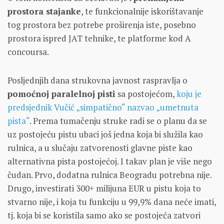
prostora stajanke
, te funkcionalnije iskorištavanje
tog prostora bez potrebe proširenja iste, posebno
prostora ispred JAT tehnike, te platforme kod A
concoursa.
Posljednjih dana strukovna javnost raspravlja o
pomoćnoj paralelnoj pisti
sa postojećom,
koju je
predsjednik Vučić „simpatično“ nazvao „umetnuta
pista“
. Prema tumačenju struke radi se o planu da se
uz postojeću pistu ubaci još jedna koja bi služila kao
rulnica, a u slučaju zatvorenosti glavne piste kao
alternativna pista postojećoj. I takav plan je više nego
čudan. Prvo, dodatna rulnica Beogradu potrebna nije.
Drugo, investirati 300+ milijuna EUR u pistu koja to
stvarno nije, i koja tu funkciju u 99,9% dana neće imati,
tj. koja bi se koristila samo ako se postojeća zatvori