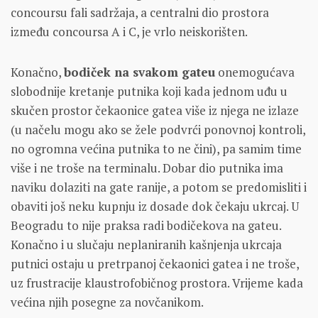
concoursu fali sadržaja, a centralni dio prostora
između concoursa A i C, je vrlo neiskorišten.
Konačno,
bodiček na svakom gateu
onemogućava
slobodnije kretanje putnika koji kada jednom uđu u
skučen prostor čekaonice gatea više iz njega ne izlaze
(u načelu mogu ako se žele podvrći ponovnoj kontroli,
no ogromna većina putnika to ne čini), pa samim time
više i ne troše na terminalu. Dobar dio putnika ima
naviku dolaziti na gate ranije, a potom se predomisliti i
obaviti još neku kupnju iz dosade dok čekaju ukrcaj. U
Beogradu to nije praksa radi bodičekova na gateu.
Konačno i u slučaju neplaniranih kašnjenja ukrcaja
putnici ostaju u pretrpanoj čekaonici gatea i ne troše,
uz frustracije klaustrofobičnog prostora. Vrijeme kada
većina njih posegne za novčanikom.