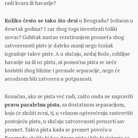
radi kvara ili havarije?
Koliko često se tako što desi
u Beogradu? Jednom u
desetak godina? I zar zbog toga investirati toliki
novac? Gubitak nastao rerutiranjem prometa zbog
zatvorenosti piste je daleko manji nego trošak
izgradnje takve piste. A u slučaju, nedaj Bože, ozbiljne
havarije na ili uz pistu, ni pomoćna pista se neće
koristiti zbog blizine i premale separacije, nego će
aerodrom biti zatvoren u potpunosti.
Konačno, ako se pista već radi, zašto onda ne napraviti
pravu paralelnu pistu
, sa dostatnom separacijom,
koja će služiti svrsi, tj. u vršnom opterećenju rasteretiti
postojeću pistu, u slučaju zatvorenosti preuzeti sav
promet. Takva pista kada se promet poveća u
Beogradu služila bi kao druga pista i bila bi rješenje za