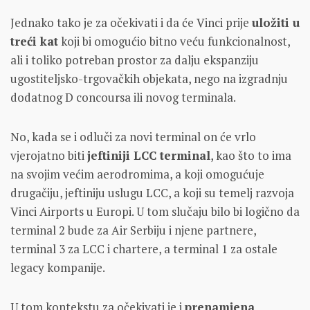
Jednako tako je za očekivati i da će Vinci prije
uložiti u
treći kat
koji bi omogućio bitno veću funkcionalnost,
ali i toliko potreban prostor za dalju ekspanziju
ugostiteljsko-trgovačkih objekata, nego na izgradnju
dodatnog D concoursa ili novog terminala.
No, kada se i odluči za novi terminal on će vrlo
vjerojatno biti
jeftiniji LCC terminal
, kao što to ima
na svojim većim aerodromima, a koji omogućuje
drugačiju, jeftiniju uslugu LCC, a koji su temelj razvoja
Vinci Airports u Europi. U tom slučaju bilo bi logično da
terminal 2 bude za Air Serbiju i njene partnere,
terminal 3 za LCC i chartere, a terminal 1 za ostale
legacy kompanije.
U tom kontekstu za očekivati je i
prenamjena