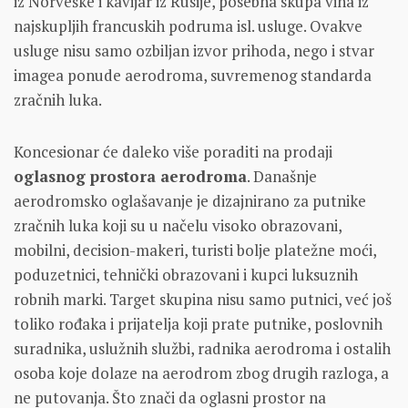
iz Norveške i kavijar iz Rusije, posebna skupa vina iz
najskupljih francuskih podruma isl. usluge. Ovakve
usluge nisu samo ozbiljan izvor prihoda, nego i stvar
imagea ponude aerodroma, suvremenog standarda
zračnih luka.
Koncesionar će daleko više poraditi na prodaji
oglasnog prostora aerodroma
. Današnje
aerodromsko oglašavanje je dizajnirano za putnike
zračnih luka koji su u načelu visoko obrazovani,
mobilni, decision-makeri, turisti bolje platežne moći,
poduzetnici, tehnički obrazovani i kupci luksuznih
robnih marki. Target skupina nisu samo putnici, već još
toliko rođaka i prijatelja koji prate putnike, poslovnih
suradnika, uslužnih službi, radnika aerodroma i ostalih
osoba koje dolaze na aerodrom zbog drugih razloga, a
ne putovanja. Što znači da oglasni prostor na