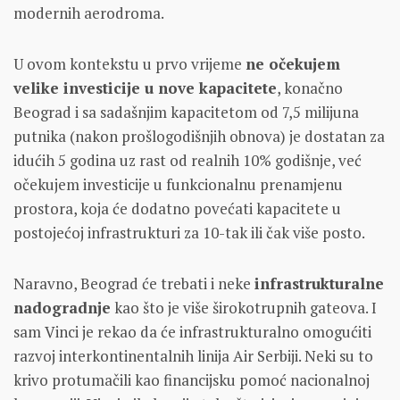
modernih aerodroma.
U ovom kontekstu u prvo vrijeme
ne očekujem
velike investicije u nove kapacitete
, konačno
Beograd i sa sadašnjim kapacitetom od 7,5 milijuna
putnika (nakon prošlogodišnjih obnova) je dostatan za
idućih 5 godina uz rast od realnih 10% godišnje, već
očekujem investicije u funkcionalnu prenamjenu
prostora, koja će dodatno povećati kapacitete u
postojećoj infrastrukturi za 10-tak ili čak više posto.
Naravno, Beograd će trebati i neke
infrastrukturalne
nadogradnje
kao što je više širokotrupnih gateova. I
sam Vinci je rekao da će infrastrukturalno omogućiti
razvoj interkontinentalnih linija Air Serbiji. Neki su to
krivo protumačili kao financijsku pomoć nacionalnoj