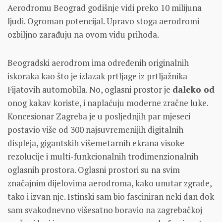
Aerodromu Beograd godišnje vidi preko 10 milijuna
ljudi. Ogroman potencijal. Upravo stoga aerodromi
ozbiljno zarađuju na ovom vidu prihoda.
Beogradski aerodrom ima određenih originalnih
iskoraka kao što je izlazak prtljage iz prtljažnika
Fijatovih automobila. No, oglasni prostor je
daleko od
onog kakav koriste, i naplaćuju moderne zračne luke.
Koncesionar Zagreba je u posljednjih par mjeseci
postavio više od 300 najsuvremenijih digitalnih
displeja, gigantskih višemetarnih ekrana visoke
rezolucije i multi-funkcionalnih trodimenzionalnih
oglasnih prostora. Oglasni prostori su na svim
značajnim dijelovima aerodroma, kako unutar zgrade,
tako i izvan nje. Istinski sam bio fasciniran neki dan dok
sam svakodnevno višesatno boravio na zagrebačkoj