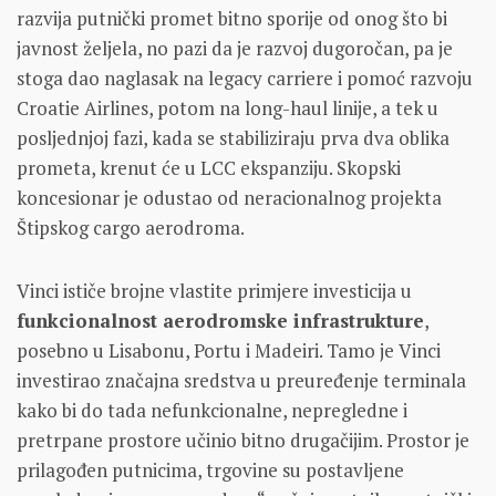
razvija putnički promet bitno sporije od onog što bi
javnost željela, no pazi da je razvoj dugoročan, pa je
stoga dao naglasak na legacy carriere i pomoć razvoju
Croatie Airlines, potom na long-haul linije, a tek u
posljednjoj fazi, kada se stabiliziraju prva dva oblika
prometa, krenut će u LCC ekspanziju. Skopski
koncesionar je odustao od neracionalnog projekta
Štipskog cargo aerodroma.
Vinci ističe brojne vlastite primjere investicija u
funkcionalnost aerodromske infrastrukture
,
posebno u Lisabonu, Portu i Madeiri. Tamo je Vinci
investirao značajna sredstva u preuređenje terminala
kako bi do tada nefunkcionalne, nepregledne i
pretrpane prostore učinio bitno drugačijim. Prostor je
prilagođen putnicima, trgovine su postavljene