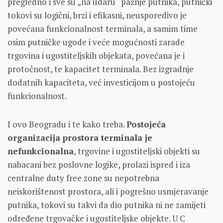
pregledno i sve su „na udaru“ pažnje putnika, putnički
tokovi su logični, brzi i efikasni, neusporedivo je
povećana funkcionalnost terminala, a samim time
osim putničke ugode i veće mogućnosti zarade
trgovina i ugostiteljskih objekata, povećana je i
protočnost, te kapacitet terminala. Bez izgradnje
dodatnih kapaciteta, već investicijom u postojeću
funkcionalnost.
I ovo Beogradu i te kako treba.
Postojeća
organizacija prostora terminala je
nefunkcionalna
, trgovine i ugostiteljski objekti su
nabacani bez poslovne logike, prolazi ispred i iza
centralne duty free zone su nepotrebna
neiskorištenost prostora, ali i pogrešno usmjeravanje
putnika, tokovi su takvi da dio putnika ni ne zamijeti
određene trgovačke i ugostiteljske objekte. U C