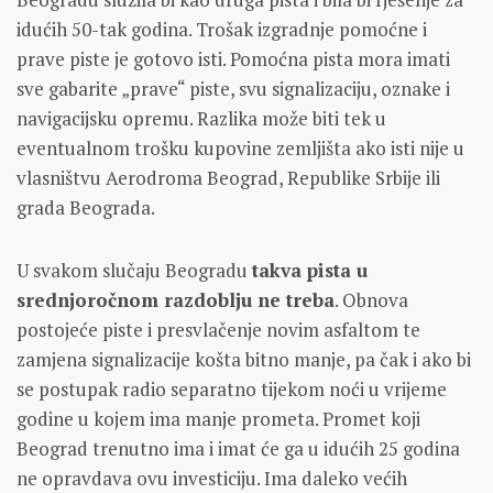
idućih 50-tak godina. Trošak izgradnje pomoćne i
prave piste je gotovo isti. Pomoćna pista mora imati
sve gabarite „prave“ piste, svu signalizaciju, oznake i
navigacijsku opremu. Razlika može biti tek u
eventualnom trošku kupovine zemljišta ako isti nije u
vlasništvu Aerodroma Beograd, Republike Srbije ili
grada Beograda.
U svakom slučaju Beogradu
takva pista u
srednjoročnom razdoblju ne treba
. Obnova
postojeće piste i presvlačenje novim asfaltom te
zamjena signalizacije košta bitno manje, pa čak i ako bi
se postupak radio separatno tijekom noći u vrijeme
godine u kojem ima manje prometa. Promet koji
Beograd trenutno ima i imat će ga u idućih 25 godina
ne opravdava ovu investiciju. Ima daleko većih