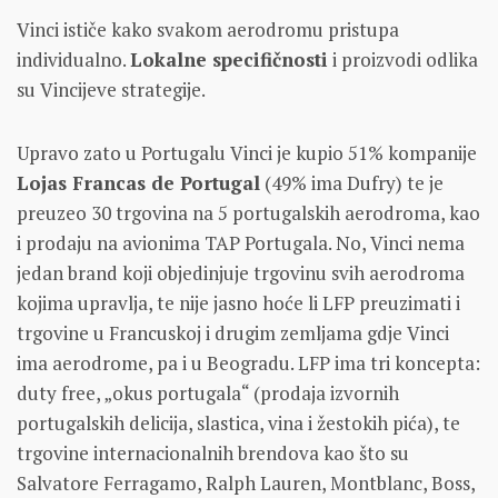
Vinci ističe kako svakom aerodromu pristupa
individualno.
Lokalne specifičnosti
i proizvodi odlika
su Vincijeve strategije.
Upravo zato u Portugalu Vinci je kupio 51% kompanije
Lojas Francas de Portugal
(49% ima Dufry) te je
preuzeo 30 trgovina na 5 portugalskih aerodroma, kao
i prodaju na avionima TAP Portugala. No, Vinci nema
jedan brand koji objedinjuje trgovinu svih aerodroma
kojima upravlja, te nije jasno hoće li LFP preuzimati i
trgovine u Francuskoj i drugim zemljama gdje Vinci
ima aerodrome, pa i u Beogradu. LFP ima tri koncepta:
duty free, „okus portugala“ (prodaja izvornih
portugalskih delicija, slastica, vina i žestokih pića), te
trgovine internacionalnih brendova kao što su
Salvatore Ferragamo, Ralph Lauren, Montblanc, Boss,