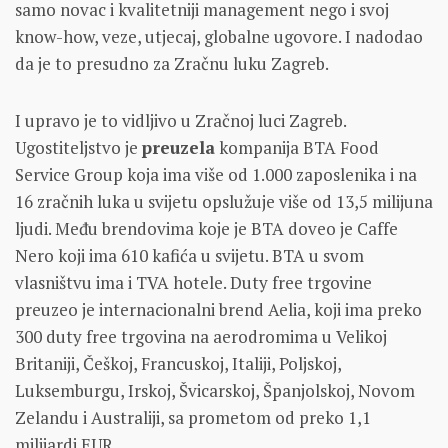
samo novac i kvalitetniji management nego i svoj
know-how, veze, utjecaj, globalne ugovore. I nadodao
da je to presudno za Zračnu luku Zagreb.
I upravo je to vidljivo u Zračnoj luci Zagreb.
Ugostiteljstvo je
preuzela
kompanija BTA Food
Service Group koja ima više od 1.000 zaposlenika i na
16 zračnih luka u svijetu opslužuje više od 13,5 milijuna
ljudi. Među brendovima koje je BTA doveo je Caffe
Nero koji ima 610 kafića u svijetu. BTA u svom
vlasništvu ima i TVA hotele. Duty free trgovine
preuzeo je internacionalni brend Aelia, koji ima preko
300 duty free trgovina na aerodromima u Velikoj
Britaniji, Češkoj, Francuskoj, Italiji, Poljskoj,
Luksemburgu, Irskoj, Švicarskoj, Španjolskoj, Novom
Zelandu i Australiji, sa prometom od preko 1,1
milijardi EUR.