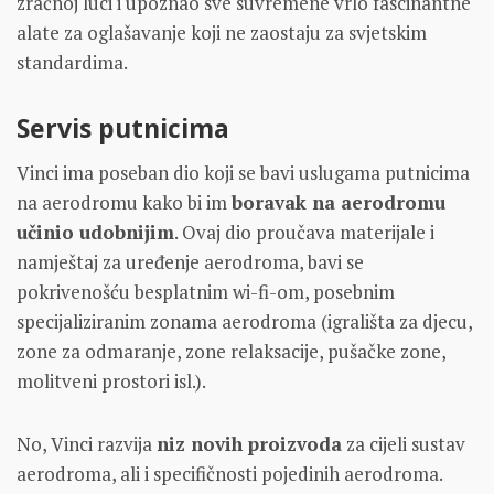
zračnoj luci i upoznao sve suvremene vrlo fascinantne
alate za oglašavanje koji ne zaostaju za svjetskim
standardima.
Servis putnicima
Vinci ima poseban dio koji se bavi uslugama putnicima
na aerodromu kako bi im
boravak na aerodromu
učinio udobnijim
. Ovaj dio proučava materijale i
namještaj za uređenje aerodroma, bavi se
pokrivenošću besplatnim wi-fi-om, posebnim
specijaliziranim zonama aerodroma (igrališta za djecu,
zone za odmaranje, zone relaksacije, pušačke zone,
molitveni prostori isl.).
No, Vinci razvija
niz novih proizvoda
za cijeli sustav
aerodroma, ali i specifičnosti pojedinih aerodroma.