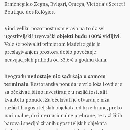
Ermenegildo Zegna, Bvlgari, Omega, Victoria’s Secret i
Boutique dos Relógios.
Vinci veliku pozornost usmjerava na to da svi
ugostiteljski i trgovački
objekti budu 100% vidljivi
.
Vole se pohvaliti primjerom Madeire gdje je
preslagivanjem prostora dobio povećanje
neavijacijskih prihoda od 33,6% u godinu dana.
Beogradu
nedostaje niz sadržaja u samom
terminalu
. Restoranska ponuda je vrlo loša i ovdje je
za očekivati bitno investiranje u različitost, ali i
kvalitetu ponude. Za očekivati je otvaranje niza
različitih ugostiteljskih objekata od brze hrane, preko
nacionalne, do internacionalne prehrane, te različitih
barova i specijaliziranih ugostiteljskih objekata