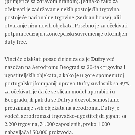
(primjerice sa zdravom hranom). Jednako tako za
očekivati je zadržavanje nekih postojećih trgovina,
postojeće nacionalne trgovine (Serbian house), ali i
otvaranje niza novih objekata. Posebno je za očekivati
potpuni redizajn i koncepcijski suvremenije oformljen
duty free.
Vinci će olakšati posao činjenica da je
Dufry
već
nazočan na Aerodromu Beograd sa 20-tak trgovina i
ugostiteljskih objekata, a kako je u gore spomenutoj
portugalskoj kompaniji upravo Dufry suvlasnik sa 49%,
za očekivati je da će se sličan model uporabiti i u
Beogradu, ili pak da se Dufryu dozvoli samostalno
preuzimanje svih objekata na aerodromu. Dufry je
vodeći aerodromski trgovačko-ugostiteljski gigant sa
2.200 trgovina, 31.000 zaposlenih, preko 1.000
nabavljača i 50.000 proizvoda.