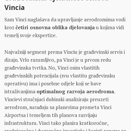
Vincia
Sam Vinci naglašava da upravljanje aerodromima vodi
kroz
četiri osnovna oblika djelovanja
u kojima vidi
temelj svoje ekspertize.
Najvažniji segment prema Vinciu je građevinski servis i
dizajn. Vrlo razumljivo, pa Vinci je u prvom redu
građevinska tvrtka. No, Vinci osim vlastitih
građevinskih potencijala (svu vlastitu građevinsku
operativu) ima i posebne odjele koji se bave
istraživanjima
optimalnog razvoja aerodroma
.
Vincievi stručnjaci dubinski analiziraju preuzeti
aerodrom, surađuju sa planerima prometa Vinci
Airportsa i temeljem tih planova razvijaju
infrastrukturu. Vinci tako planira kratkoročne,
srednjoročne i dugoročne investicije i koristi resurse za