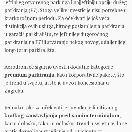
jeftinijeg otvorenog parkinga i najjeftiniju opciju dužeg
parkiranja (P7). Stoga velike investicije nisu potrebne u
kratkoročnom periodu. Za očekivati je još veća
distinkcija ovih usluga, bitnog poskupljenja parkiranja
u garaži i parkiralištu, te jeftinijeg dugoročnog
parkiranja na P7 ili stvaranje nekog novog, udaljenijeg
long-term parkirališta.
Aerodrom će sigurno uvesti i dodatne kategorije
premium parkiranja
, kao i korporativne pakete, što
je trend u svijetu, a isto je uveo i koncesionar u
Zagrebu.
Jednako tako za očekivati je i uvođenje limitiranog
kratkog zaustavljanja pred samim terminalom
,
kao u dolasku, tako i u odlasku. Trend u svijetu je da se
gratis dozvoli zaustavljanje od 10 minuta za