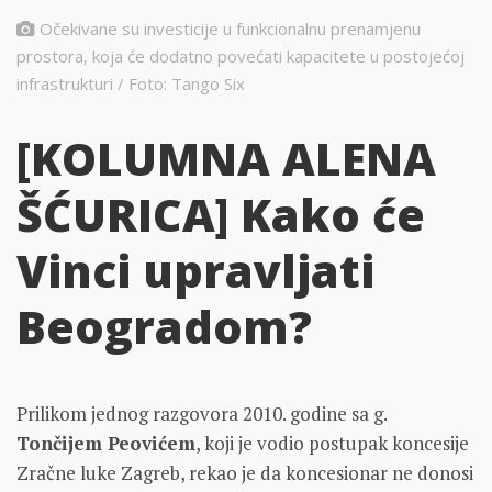
Očekivane su investicije u funkcionalnu prenamjenu
prostora, koja će dodatno povećati kapacitete u postojećoj
infrastrukturi / Foto: Tango Six
[KOLUMNA ALENA
ŠĆURICA] Kako će
Vinci upravljati
Beogradom?
Prilikom jednog razgovora 2010. godine sa g.
Tončijem Peovićem
, koji je vodio postupak koncesije
Zračne luke Zagreb, rekao je da koncesionar ne donosi