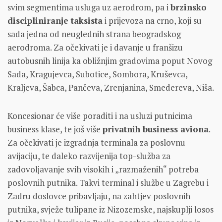
svim segmentima usluga uz aerodrom, pa i
brzinsko
discipliniranje taksista
i prijevoza na crno, koji su
sada jedna od neuglednih strana beogradskog
aerodroma. Za očekivati je i davanje u franšizu
autobusnih linija ka obližnjim gradovima poput Novog
Sada, Kragujevca, Subotice, Sombora, Kruševca,
Kraljeva, Šabca, Pančeva, Zrenjanina, Smedereva, Niša.
Koncesionar će više poraditi i na usluzi putnicima
business klase, te još više
privatnih business aviona
.
Za očekivati je izgradnja terminala za poslovnu
avijaciju, te daleko razvijenija top-služba za
zadovoljavanje svih visokih i „razmaženih“ potreba
poslovnih putnika. Takvi terminal i službe u Zagrebu i
Zadru doslovce pribavljaju, na zahtjev poslovnih
putnika, svježe tulipane iz Nizozemske, najskuplji losos