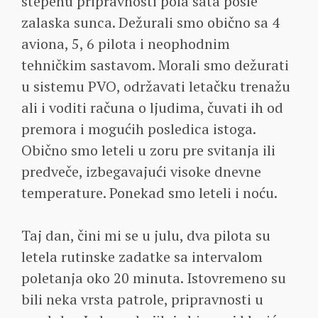
stepenu pripravnosti pola sata posle
zalaska sunca. Dežurali smo obično sa 4
aviona, 5, 6 pilota i neophodnim
tehničkim sastavom. Morali smo dežurati
u sistemu PVO, održavati letačku trenažu
ali i voditi računa o ljudima, čuvati ih od
premora i mogućih posledica istoga.
Obično smo leteli u zoru pre svitanja ili
predveče, izbegavajući visoke dnevne
temperature. Ponekad smo leteli i noću.
Taj dan, čini mi se u julu, dva pilota su
letela rutinske zadatke sa intervalom
poletanja oko 20 minuta. Istovremeno su
bili neka vrsta patrole, pripravnosti u