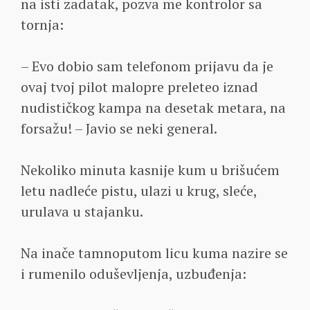
na isti zadatak, pozva me kontrolor sa
tornja:
– Evo dobio sam telefonom prijavu da je
ovaj tvoj pilot malopre preleteo iznad
nudističkog kampa na desetak metara, na
forsažu! – Javio se neki general.
Nekoliko minuta kasnije kum u brišućem
letu nadleće pistu, ulazi u krug, sleće,
urulava u stajanku.
Na inače tamnoputom licu kuma nazire se
i rumenilo oduševljenja, uzbuđenja: