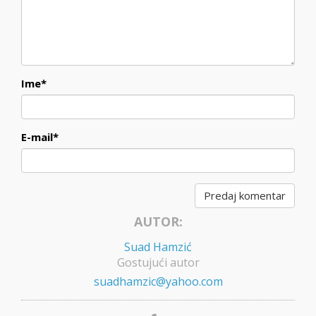
Ime
*
E-mail
*
AUTOR:
Suad Hamzić
Gostujući autor
suadhamzic@yahoo.com