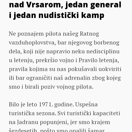
nad Vrsarom, jedan general
i jedan nudistički kamp
Ne poznajem pilota našeg Ratnog
vazduhoplovstva, bar njegovog borbenog
dela, koji nije napravio neku nedisciplinu
u letenju, prekršio vojno i Pravilo letenja,
pravila kojima su nas pokušavali uokviriti
ili bar ograničiti naš adrenalin zbog kojeg
smo i birali poziv vojnog pilota.
Bilo je leto 1971. godine. Uspešna
turistička sezona. Svi turistički kapaciteti
na Jadranu popunjeni, jer smo krajem
šezdesetih, pošto smo opalili šamar