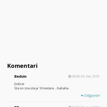
Komentari
Beduin
09:58, 04. mar. 2019.
Dobra!
Sta on zna sta je 10 metara….hahaha
Odgovori