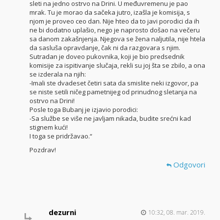
sleti na jedno ostrvo na Drini. U međuvremenu je pao
mrak. Tu je morao da sačeka jutro, izašla je komisija, s
njom je proveo ceo dan. Nije hteo da to javi porodici da ih
ne bi dodatno uplašio, nego je naprosto došao na večeru
sa danom zakašnjenja. Njegova se žena naljutila, nije htela
da sasluša opravdanje, čak ni da razgovara s njim.
Sutradan je doveo pukovnika, koji je bio predsednik
komisije za ispitivanje slučaja, rekli su joj šta se zbilo, a ona
se izderala na njih:
-Imali ste dvadeset četiri sata da smislite neki izgovor, pa
se niste setili ničeg pametnijeg od prinudnog sletanja na
ostrvo na Drini!
Posle toga Bubanj je izjavio porodici:
-Sa službe se više ne javljam nikada, budite srećni kad
stignem kući!
I toga se pridržavao.“
Pozdrav!
Odgovori
dezurni
10:32, 08. mar. 2019.