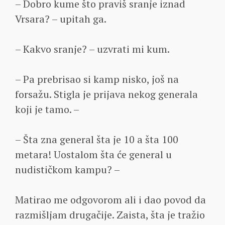
– Dobro kume što praviš sranje iznad
Vrsara? – upitah ga.
– Kakvo sranje? – uzvrati mi kum.
– Pa prebrisao si kamp nisko, još na
forsažu. Stigla je prijava nekog generala
koji je tamo. –
– Šta zna general šta je 10 a šta 100
metara! Uostalom šta će general u
nudističkom kampu? –
Matirao me odgovorom ali i dao povod da
razmišljam drugačije. Zaista, šta je tražio