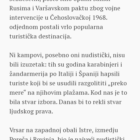
Rusima i Varšavskom paktu zbog vojne
intervencije u Čehoslovačkoj 1968.
odjednom postali vrlo popularna
turistička destinacija.
Ni kampovi, posebno oni nudistički, nisu
bili izuzetak: tih su godina karabinjeri i
žandarmerija po Italiji i Španiji hapsili
turiste koji bi se usudili razgolititi „preko
mere“ na njihovim plažama. Kod nas je to
bila stvar izbora. Danas bi to rekli stvar
ljudskog prava.
Vrsar na zapadnoj obali Istre, izmedju
Poreča i Rovinja, bio je najveći nudistički