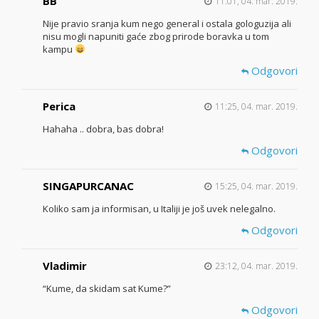
BB
11:01, 04. mar. 2019.
Nije pravio sranja kum nego general i ostala gologuzija ali
nisu mogli napuniti gaće zbog prirode boravka u tom
kampu
Odgovori
Perica
11:25, 04. mar. 2019.
Hahaha .. dobra, bas dobra!
Odgovori
SINGAPURCANAC
15:25, 04. mar. 2019.
Koliko sam ja informisan, u Italiji je još uvek nelegalno.
Odgovori
Vladimir
23:12, 04. mar. 2019.
“Kume, da skidam sat Kume?”
Odgovori