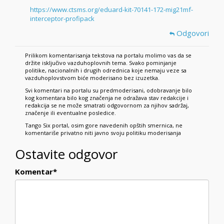
https://www.ctsms.org/eduard-kit-70141-172-mig21mf-
interceptor-profipack
Odgovori
Prilikom komentarisanja tekstova na portalu molimo vas da se
držite isključivo vazduhoplovnih tema. Svako pominjanje
politike, nacionalnih i drugih odrednica koje nemaju veze sa
vazduhoplovstvom biće moderisano bez izuzetka.
Svi komentari na portalu su predmoderisani, odobravanje bilo
kog komentara bilo kog značenja ne odražava stav redakcije i
redakcija se ne može smatrati odgovornom za njihov sadržaj,
značenje ili eventualne posledice.
Tango Six portal, osim gore navedenih opštih smernica, ne
komentariše privatno niti javno svoju politiku moderisanja
Ostavite odgovor
Komentar
*