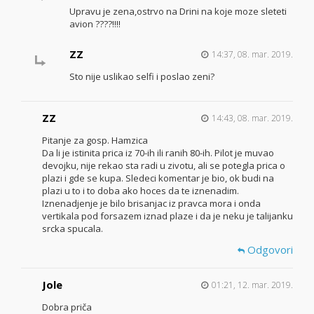
Upravu je zena,ostrvo na Drini na koje moze sleteti
avion ????!!!!
ZZ
14:37, 08. mar. 2019.
Sto nije uslikao selfi i poslao zeni?
ZZ
14:43, 08. mar. 2019.
Pitanje za gosp. Hamzica
Da li je istinita prica iz 70-ih ili ranih 80-ih. Pilot je muvao
devojku, nije rekao sta radi u zivotu, ali se potegla prica o
plazi i gde se kupa. Sledeci komentar je bio, ok budi na
plazi u to i to doba ako hoces da te iznenadim.
Iznenadjenje je bilo brisanjac iz pravca mora i onda
vertikala pod forsazem iznad plaze i da je neku je talijanku
srcka spucala.
Odgovori
Jole
01:21, 12. mar. 2019.
Dobra priča