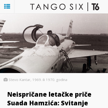
Stevo Kantar, 1969. ili 1970. godina
Neispričane letačke priče
Suada Hamzića: Svitanje