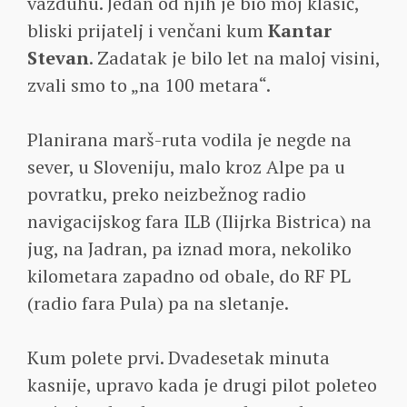
vazduhu. Jedan od njih je bio moj klasić,
bliski prijatelj i venčani kum
Kantar
Stevan
. Zadatak je bilo let na maloj visini,
zvali smo to „na 100 metara“.
Planirana marš-ruta vodila je negde na
sever, u Sloveniju, malo kroz Alpe pa u
povratku, preko neizbežnog radio
navigacijskog fara ILB (Ilijrka Bistrica) na
jug, na Jadran, pa iznad mora, nekoliko
kilometara zapadno od obale, do RF PL
(radio fara Pula) pa na sletanje.
Kum polete prvi. Dvadesetak minuta
kasnije, upravo kada je drugi pilot poleteo