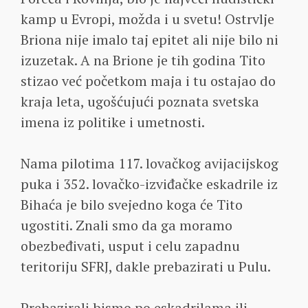
kamp u Evropi, možda i u svetu! Ostrvlje
Briona nije imalo taj epitet ali nije bilo ni
izuzetak. A na Brione je tih godina Tito
stizao već početkom maja i tu ostajao do
kraja leta, ugošćujući poznata svetska
imena iz politike i umetnosti.
Nama pilotima 117. lovačkog avijacijskog
puka i 352. lovačko-izviđačke eskadrile iz
Bihaća je bilo svejedno koga će Tito
ugostiti. Znali smo da ga moramo
obezbeđivati, usput i celu zapadnu
teritoriju SFRJ, dakle prebazirati u Pulu.
Prebazirali bismo po eskadrilama ili