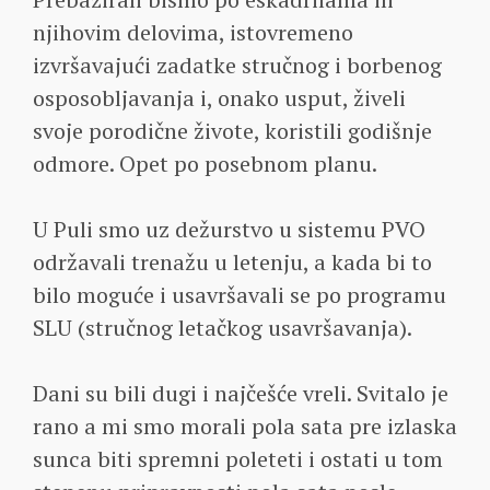
njihovim delovima, istovremeno
izvršavajući zadatke stručnog i borbenog
osposobljavanja i, onako usput, živeli
svoje porodične živote, koristili godišnje
odmore. Opet po posebnom planu.
U Puli smo uz dežurstvo u sistemu PVO
održavali trenažu u letenju, a kada bi to
bilo moguće i usavršavali se po programu
SLU (stručnog letačkog usavršavanja).
Dani su bili dugi i najčešće vreli. Svitalo je
rano a mi smo morali pola sata pre izlaska
sunca biti spremni poleteti i ostati u tom