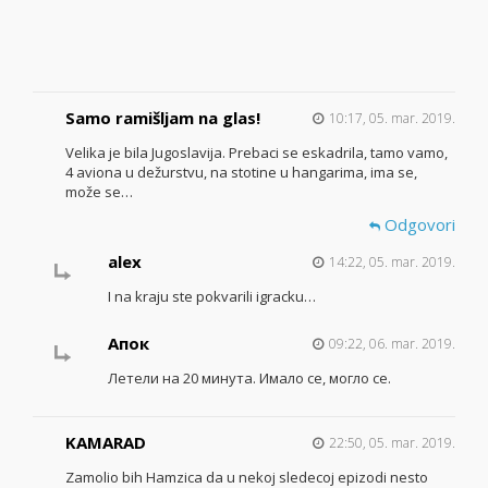
Samo ramišljam na glas!
10:17, 05. mar. 2019.
Velika je bila Jugoslavija. Prebaci se eskadrila, tamo vamo,
4 aviona u dežurstvu, na stotine u hangarima, ima se,
može se…
Odgovori
alex
14:22, 05. mar. 2019.
I na kraju ste pokvarili igracku…
Апок
09:22, 06. mar. 2019.
Летели на 20 минута. Имало се, могло се.
KAMARAD
22:50, 05. mar. 2019.
Zamolio bih Hamzica da u nekoj sledecoj epizodi nesto