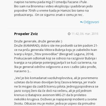
napise na temu pada mig-21 izmedju Fazane i Pule .
Bio sam na Brionima i video eksploziju i padobran jedo
popodne 70-tih u vreme kada je Hamzic bio tamo na
prebaziranju . On ce sigurno znati o cemu je rec .
Odgovori
Propeler Zviz
11:42, 06. mar. 2019.
Druže generale, druže generale: )
Druže (KAMARAD), dobro ste me podsetili sa tim padom 21-
ce na priču generala Viktora Bubnja koju je zabeležio Ivan
Ivanji u knjizi ,,Titov prevodilac“ (Beograd: Laguna, 2014).
Prekucavam odlomak koji se odnosi na razgovor Bubnja i
Ivanjija a na pitanje potenjeg javlja li se kući sa terena, na
šta je general odrično odgovorio a evo i zašto (ako prođe,
naravno :)…
,,Već je bio komadanat vazduhoplovstva, ali je povremeno
uzletao da bi imao dovoljan broj časova letenja, jer inače
ne bi mogao da zadrži licencu pilota. Jednog popodneva se
javio svojoj ženi da će doći na večeru, ali je još jednom
krenuo iz Batajnice avionom MIG-21 da bi proleteo
nekoliko krugova. Doživeo je najopasniji incident u svome
životu. Otkazao mu je motor, jedva je uspeo da prinudno