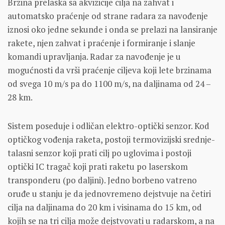
Brzina prelaska sa akvizicije cilja na zahvat i
automatsko praćenje od strane radara za navođenje
iznosi oko jedne sekunde i onda se prelazi na lansiranje
rakete, njen zahvat i praćenje i formiranje i slanje
komandi upravljanja. Radar za navođenje je u
mogućnosti da vrši praćenje ciljeva koji lete brzinama
od svega 10 m/s pa do 1100 m/s, na daljinama od 24 –
28 km.
Sistem poseduje i odličan elektro-optički senzor. Kod
optičkog vođenja raketa, postoji termovizijski srednje-
talasni senzor koji prati cilj po uglovima i postoji
optički IC tragač koji prati raketu po laserskom
transponderu (po daljini). Jedno borbeno vatreno
oruđe u stanju je da jednovremeno dejstvuje na četiri
cilja na daljinama do 20 km i visinama do 15 km, od
kojih se na tri cilja može dejstvovati u radarskom, a na