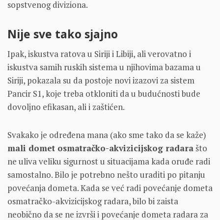
sopstvenog diviziona.
Nije sve tako sjajno
Ipak, iskustva ratova u Siriji i Libiji, ali verovatno i
iskustva samih ruskih sistema u njihovima bazama u
Siriji, pokazala su da postoje novi izazovi za sistem
Pancir S1, koje treba otkloniti da u budućnosti bude
dovoljno efikasan, ali i zaštićen.
Svakako je određena mana (ako sme tako da se kaže)
mali domet osmatračko-akvizicijskog radara
što
ne uliva veliku sigurnost u situacijama kada oruđe radi
samostalno. Bilo je potrebno nešto uraditi po pitanju
povećanja dometa. Kada se već radi povećanje dometa
osmatračko-akvizicijskog radara, bilo bi zaista
neobično da se ne izvrši i povećanje dometa radara za