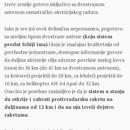
treće zemlje gotovo isključivo sa dvostranom
antenom osmatračko-akvizicijskog radara.
Iako je sve još uvek delimična nepoznanica, pogotovo
sa novijim tipom dvostrane antene
(koju sistem
prodat Srbiji ima)
i koja je značajno kvalitetnija od
prethodne jednostrane, dostupne informacije govore
da daljina akvizicije cilja odrazne površine malog lovca
iznosi do 36 km (do 47 km sa dvostranom antenom),
za krstareći projektil do 20 km, za lebdeći projektil do
16 km, za helikopter AH-64 Apač do 32 km.
Ono što je posebno zanimljivo je da je
sistem u stanju
da otkrije i zahvati protivradarsku raketu na
daljinama od 12 km i da na nju izvrši dejstvo
raketama
.