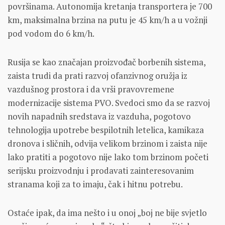
površinama. Autonomija kretanja transportera je 700
km, maksimalna brzina na putu je 45 km/h a u vožnji
pod vodom do 6 km/h.
Rusija se kao značajan proizvođač borbenih sistema,
zaista trudi da prati razvoj ofanzivnog oružja iz
vazdušnog prostora i da vrši pravovremene
modernizacije sistema PVO. Svedoci smo da se razvoj
novih napadnih sredstava iz vazduha, pogotovo
tehnologija upotrebe bespilotnih letelica, kamikaza
dronova i sličnih, odvija velikom brzinom i zaista nije
lako pratiti a pogotovo nije lako tom brzinom početi
serijsku proizvodnju i prodavati zainteresovanim
stranama koji za to imaju, čak i hitnu potrebu.
Ostaće ipak, da ima nešto i u onoj „boj ne bije svjetlo