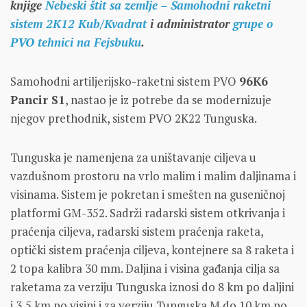
knjige
Nebeski štit sa zemlje – Samohodni raketni
sistem 2K12 Kub/Kvadrat
i administrator
grupe o
PVO tehnici na Fejsbuku
.
Samohodni artiljerijsko-raketni sistem PVO
96K6
Pancir S1
, nastao je iz potrebe da se modernizuje
njegov prethodnik, sistem PVO 2K22 Tunguska.
Tunguska je namenjena za uništavanje ciljeva u
vazdušnom prostoru na vrlo malim i malim daljinama i
visinama. Sistem je pokretan i smešten na guseničnoj
platformi GM-352. Sadrži radarski sistem otkrivanja i
praćenja ciljeva, radarski sistem praćenja raketa,
optički sistem praćenja ciljeva, kontejnere sa 8 raketa i
2 topa kalibra 30 mm. Daljina i visina gađanja cilja sa
raketama za verziju Tunguska iznosi do 8 km po daljini
i 3,5 km po visini i za verziju Tunguska M do 10 km po