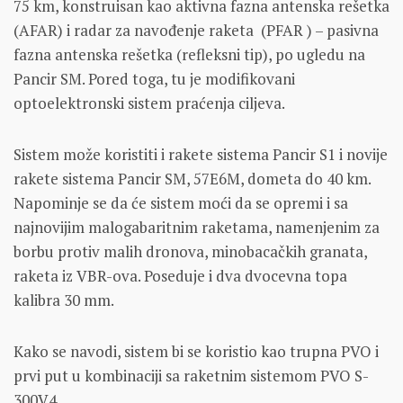
75 km, konstruisan kao aktivna fazna antenska rešetka
(AFAR) i radar za navođenje raketa (PFAR ) – pasivna
fazna antenska rešetka (refleksni tip), po ugledu na
Pancir SM. Pored toga, tu je modifikovani
optoelektronski sistem praćenja ciljeva.
Sistem može koristiti i rakete sistema Pancir S1 i novije
rakete sistema Pancir SM, 57E6M, dometa do 40 km.
Napominje se da će sistem moći da se opremi i sa
najnovijim malogabaritnim raketama, namenjenim za
borbu protiv malih dronova, minobacačkih granata,
raketa iz VBR-ova. Poseduje i dva dvocevna topa
kalibra 30 mm.
Kako se navodi, sistem bi se koristio kao trupna PVO i
prvi put u kombinaciji sa raketnim sistemom PVO S-
300V4.