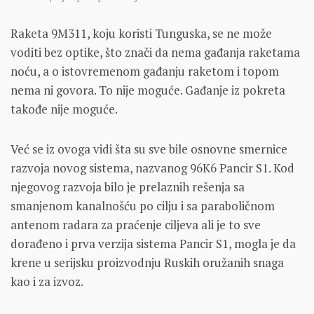
Raketa 9M311, koju koristi Tunguska, se ne može
voditi bez optike, što znači da nema gađanja raketama
noću, a o istovremenom gađanju raketom i topom
nema ni govora. To nije moguće. Gađanje iz pokreta
takođe nije moguće.
Već se iz ovoga vidi šta su sve bile osnovne smernice
razvoja novog sistema, nazvanog 96K6 Pancir S1. Kod
njegovog razvoja bilo je prelaznih rešenja sa
smanjenom kanalnošću po cilju i sa paraboličnom
antenom radara za praćenje ciljeva ali je to sve
dorađeno i prva verzija sistema Pancir S1, mogla je da
krene u serijsku proizvodnju Ruskih oružanih snaga
kao i za izvoz.