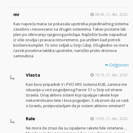
mr
08:39, 21. dec. 2020.
Kao najveća mana se pokazala upotreba pojedinačnog sistema
zasebno i neuvezano sa drugim sistemima. Takav postane lak
plen po otkrivanju njegovog položaja. Najčešće bude napadnut
iz više orudja i pravaca istovremeno, pa uništen kad potroši
borbeni komplet. To smo vidjali u Siriji i Libiji. Očugledno se mora
razviti posebna taktika upotrebe, naročito protiv dronova
samoubica.
Odgovori
Vlasta
18:19, 21. dec. 2020.
Kao bivsi pripadnik V i PVO VRS sistema KUB, zanima me
situacija u vezi pogodjenog Pancir S1 u Siriji od strane
Izraela. Onaj aktivni sistem koji ispaljuje rakete koje
nekontrolisano lete i biva pogodjen. S obzirom da se radi
o Izraelu, pretpostavljam da je sistem aktivno ometan!?
Rale
19:05, 21. dec. 2020.
Ne mora da znaci da su ispaljene rakete bile ometane…