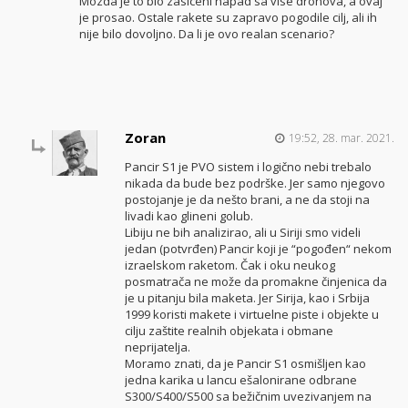
Mozda je to bio zasiceni napad sa vise dronova, a ovaj
je prosao. Ostale rakete su zapravo pogodile cilj, ali ih
nije bilo dovoljno. Da li je ovo realan scenario?
Zoran
19:52, 28. mar. 2021.
Pancir S1 je PVO sistem i logično nebi trebalo
nikada da bude bez podrške. Jer samo njegovo
postojanje je da nešto brani, a ne da stoji na
livadi kao glineni golub.
Libiju ne bih analizirao, ali u Siriji smo videli
jedan (potvrđen) Pancir koji je “pogođen“ nekom
izraelskom raketom. Čak i oku neukog
posmatrača ne može da promakne činjenica da
je u pitanju bila maketa. Jer Sirija, kao i Srbija
1999 koristi makete i virtuelne piste i objekte u
cilju zaštite realnih objekata i obmane
neprijatelja.
Moramo znati, da je Pancir S1 osmišljen kao
jedna karika u lancu ešalonirane odbrane
S300/S400/S500 sa bežičnim uvezivanjem na