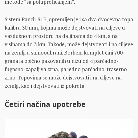
metode “sa polupreticanjem”.
Sistem Pancir S1E, opremljen je i sa dva dvocevna topa
kalibra 30 mm, kojima može dejstvovati na ciljeve u
vazdušnom prostoru na daljinama do 4 km, a na
visinama do 3 km. Takođe, može dejstvovati i na ciljeve
na zemlji u samoodbrani. Borbeni komplet čini 700
granata obično pakovanih u nizu od 4 parčadno-
fugasno-zapaljiva zrna, pa jedno parčadno-traserno
zrno. Topovima se može dejstvovati i na ciljeve na
zemlji, kao i dejstvovati iz pokreta.
Četiri načina upotrebe