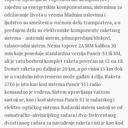
zajedno sa energetskim komponentama, sistemima za
održavanje života u veoma hladnim uslovima i
ljudstvo su smešteni u vučnom delu transportera, a u
prednjem delu su elektronske komponente raketnog
sistema – antenski sistem, primopredajni blokovi,
talasovodni sistem. Nema topove 2A38M kalibra 30
mm koje poseduje standardna verzija Pancir-S1 ili SM,
ali je zato borbeni komplet raketa povećan sa 12 na 18.
Domet raketa po daljini je 20 km, a po visini 15 km dok
se u vazduhu istovremeno može gađati 4 cilja. Raketa
57E6 je ista kao kod sistema Pancir S1 i radio-
komandno je vođena. Sistem upravljanja vatrom
sastoji se, kao i kod sistema Pancir S1 iz radarskog i
elektro-optičkog sistema. Radarski sistem sastoji se od
osmatračko-akvizicijskog radara i dvo-frekventnog
dvostranog radara za navođenje raketa i isti je kao kod