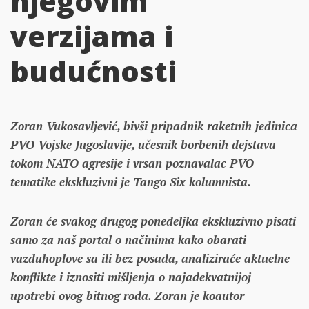
njegovim
verzijama i
budućnosti
Zoran Vukosavljević, bivši pripadnik raketnih jedinica
PVO Vojske Jugoslavije, učesnik borbenih dejstava
tokom NATO agresije i vrsan poznavalac PVO
tematike ekskluzivni je Tango Six kolumnista.
Zoran će svakog drugog ponedeljka ekskluzivno pisati
samo za naš portal o načinima kako obarati
vazduhoplove sa ili bez posada, analiziraće aktuelne
konflikte i iznositi mišljenja o najadekvatnijoj
upotrebi ovog bitnog roda. Zoran je koautor