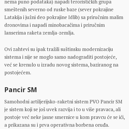
nema puno podataka) napadi terorističkih grupa
smeštenih severno od ruske baze (sever pokrajine
Latakija i južni deo pokrajine Idlib) sa priručnim malim
dronovima i napadi minobacačima i priručnim
lanserima raketa zemlja-zemlja.
Ovi zahtevi su ipak tražili suštinsku modernizaciju
sistema i nije se moglo samo nadograditi postojeće,
već se krenulo u izradu novog sistema, baziranog na
postojećem.
Pancir SM
Samohodni artiljerijsko-raketni sistem PVO Pancir SM
je sistem koji se još uvek razvija i to u više pravaca, ali
postoje već neke jasne smernice u kom pravcu će se ići,
a prikazana su i prva operativna borbena oruđa.