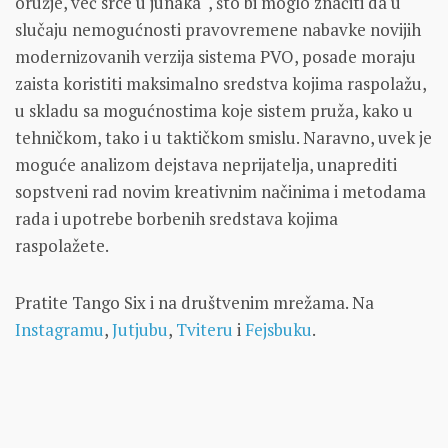
oružje, već srce u junaka“, što bi moglo značiti da u
slučaju nemogućnosti pravovremene nabavke novijih
modernizovanih verzija sistema PVO, posade moraju
zaista koristiti maksimalno sredstva kojima raspolažu,
u skladu sa mogućnostima koje sistem pruža, kako u
tehničkom, tako i u taktičkom smislu. Naravno, uvek je
moguće analizom dejstava neprijatelja, unaprediti
sopstveni rad novim kreativnim načinima i metodama
rada i upotrebe borbenih sredstava kojima
raspolažete.
Pratite Tango Six i na društvenim mrežama. Na
Instagramu
,
Jutjubu
,
Tviteru
i
Fejsbuku
.