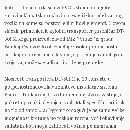
Jedno od načina da se ovi PVO sistemi prilagode
surovim klimatskim uslovima jeste i izbor adekvatnog
vozila na kome su postavljeni njihovi elementi. U ovom
slučaju primenjen je zglobni transporter guseničar DT-
30PM koga proizvodi zavod IMZ ’’Vitjaz’’ iz grada
Išimbaj. Ovo vozilo obezbeđuje visoku prohodnost u
bilo kojim terenskim uslovima, a poseduje i amfibijska
svojstva, može savlađivati i vodene prepreke.
Nosivost transportera DT-30PM je 30 tona što u
potpunosti zadovoljava zahteve instalacije sistema
Pancir i Tor kao i njihovo borbeno dejstvo iz zastoja, u
pokretu pa čak i plivanju u vodi. Mali specifični pritisak
na tlo od samo 0,27 kg/cm² omogućuje ne samo velike
mogućnost kretanja po teškom terenu već i obavljanje
zadataka koji mogu zahtevati vožnju po miniranim