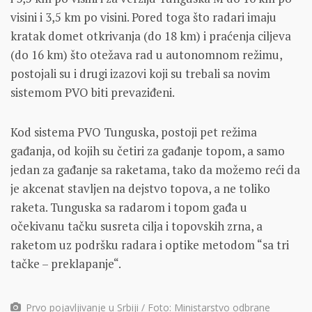
visini i 3,5 km po visini. Pored toga što radari imaju
kratak domet otkrivanja (do 18 km) i praćenja ciljeva
(do 16 km) što otežava rad u autonomnom režimu,
postojali su i drugi izazovi koji su trebali sa novim
sistemom PVO biti prevaziđeni.
Kod sistema PVO Tunguska, postoji pet režima
gađanja, od kojih su četiri za gađanje topom, a samo
jedan za gađanje sa raketama, tako da možemo reći da
je akcenat stavljen na dejstvo topova, a ne toliko
raketa. Tunguska sa radarom i topom gađa u
očekivanu tačku susreta cilja i topovskih zrna, a
raketom uz podršku radara i optike metodom “sa tri
tačke – preklapanje“.
Prvo pojavljivanje u Srbiji / Foto: Ministarstvo odbrane