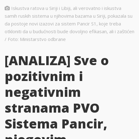
Iskustva ratova u Siriji i Libiji, ali verovatno i iskustva
samih ruskih sistema u njihovima bazama u Siriji, pokazala su
da postoje novi izazovi za sistem Pancir S1, koje treba
otkloniti da u budućnosti bude dovoljno efikasan, ali i zaštićen
/ Foto: Ministarstvo odbrane
[ANALIZA] Sve o
pozitivnim i
negativnim
stranama PVO
Sistema Pancir,