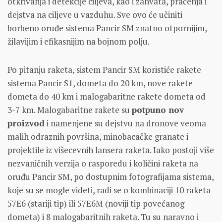
otkrivanja i detekcije ciljeva, kao i zahvata, praćenja i
dejstva na ciljeve u vazduhu. Sve ovo će učiniti
borbeno oruđe sistema Pancir SM znatno otpornijim,
žilavijim i efikasnijim na bojnom polju.
Po pitanju raketa, sistem Pancir SM koristiće rakete
sistema Pancir S1, dometa do 20 km, nove rakete
dometa do 40 km i malogabaritne rakete dometa od
3-7 km. Malogabaritne rakete su
potpuno nov
proizvod
i namenjene su dejstvu na dronove veoma
malih odraznih površina, minobacačke granate i
projektile iz višecevnih lansera raketa. Iako postoji više
nezvaničnih verzija o rasporedu i količini raketa na
oruđu Pancir SM, po dostupnim fotografijama sistema,
koje su se mogle videti, radi se o kombinaciji 10 raketa
57E6 (stariji tip) ili 57E6M (noviji tip povećanog
dometa) i 8 malogabaritnih raketa. Tu su naravno i