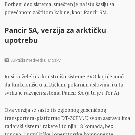
Borbeni deo sistema, smešten je na istu šasiju sa
povećanom zaštitom kabine, kao i Pancir SM.
Pancir SA, verzija za arktičku
upotrebu
Arktički medvedi u Moskvi
Rusi su želeli da konstruišu sisteme PVO koji će moći
da funkcionišu u arktičkim, polarnim uslovima i u tu
svrhu je razvijen sistema Pancir SA (a tu je i Tor A).
Ova verzija se sastoji iz zglobnog guseničnog
transportera-platforme DT-30PM. U svom sastavu ima
radarski sistem i rakete i to njih 18 komada, bez
topova. Upravljačke i operatorske komponente,