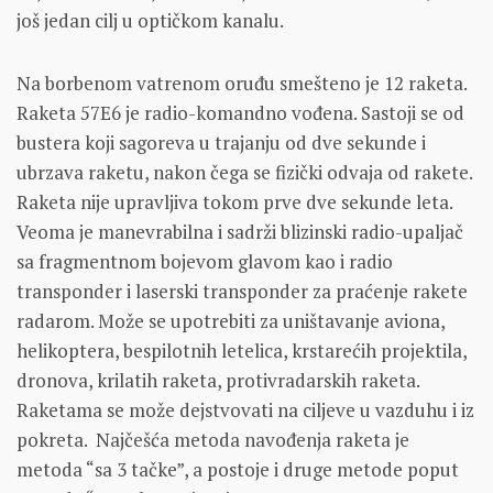
još jedan cilj u optičkom kanalu.
Na borbenom vatrenom oruđu smešteno je 12 raketa.
Raketa 57E6 je radio-komandno vođena. Sastoji se od
bustera koji sagoreva u trajanju od dve sekunde i
ubrzava raketu, nakon čega se fizički odvaja od rakete.
Raketa nije upravljiva tokom prve dve sekunde leta.
Veoma je manevrabilna i sadrži blizinski radio-upaljač
sa fragmentnom bojevom glavom kao i radio
transponder i laserski transponder za praćenje rakete
radarom. Može se upotrebiti za uništavanje aviona,
helikoptera, bespilotnih letelica, krstarećih projektila,
dronova, krilatih raketa, protivradarskih raketa.
Raketama se može dejstvovati na ciljeve u vazduhu i iz
pokreta. Najčešća metoda navođenja raketa je
metoda “sa 3 tačke”, a postoje i druge metode poput