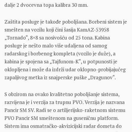
dalje 2 dvocevna topa kalibra 30 mm.
Zaštita posluge je takođe poboljšana. Borbeni sistem je
smešten na vozilu koji čini šasija KamAZ-53958
„Tornado“, 8×8 sa nosivošću od 25 tona. Kabina
posluge je nešto malo više udaljena od samog
radarskog i borbenog kompleta (vozilo je duže), a
kabina je spojena sa „Tajfunom-K“, u potpunosti je
oklopljena i može da izdrži udar oklopno-probijajućeg
zapaljivog metka iz snajperske puške „Dragunov“.
S obzirom na ovako kvalitetno poboljšanje sistema,
razvijena je i verzija za trupnu PVO. Verzija je nazvana
Pancir SM SV. Radi se o artiljerijsko-raketnom sistemu
PVO Pancir SM smeštenom na guseničnu platform.
Sistem ima osmatračko-akvizicijski radar dometa do