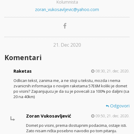
Kolumnista
zoran_vukosavljevic@yahoo.com
21. Dec 2020
Komentari
Raketas
08:30, 21. dec. 2020.
Odlican tekst, zanima me, a ne stoji u tekstu, mozda i nema
zvanicnih informacija o novijim raketama 57E6M koliki je domet
po visini? Zapanjujucu je da su je povecali za 100% po daljini (sa
20 na 40km)
Odgovori
Zoran Vukosavljević
09:50, 21. dec. 2020.
Domet po visini, prema dostupnim podacima, ostaje isti.
Zato nisam ništa posebno navodio po tom pitanju.