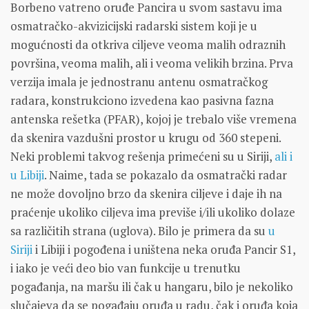
Borbeno vatreno oruđe Pancira u svom sastavu ima
osmatračko-akvizicijski radarski sistem koji je u
mogućnosti da otkriva ciljeve veoma malih odraznih
površina, veoma malih, ali i veoma velikih brzina. Prva
verzija imala je jednostranu antenu osmatračkog
radara, konstrukciono izvedena kao pasivna fazna
antenska rešetka (PFAR), kojoj je trebalo više vremena
da skenira vazdušni prostor u krugu od 360 stepeni.
Neki problemi takvog rešenja primećeni su u Siriji,
ali i
u Libiji
. Naime, tada se pokazalo da osmatrački radar
ne može dovoljno brzo da skenira ciljeve i daje ih na
praćenje ukoliko ciljeva ima previše i/ili ukoliko dolaze
sa različitih strana (uglova). Bilo je primera da su
u
Siriji
i Libiji i pogođena i uništena neka oruđa Pancir S1,
i iako je veći deo bio van funkcije u trenutku
pogađanja, na maršu ili čak u hangaru, bilo je nekoliko
slučajeva da se pogađaju oruđa u radu, čak i oruđa koja