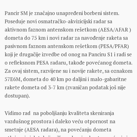
Pancir SM je značajno unapređeni borbeni sistem.
Poseduje novi osmatračko-akvizicijski radar sa
aktivnom faznom antenskom rešetkom (AESA/AFAR )
dometa do 75 km i novi radar za navođenje raketa sa
pasivnom faznom antenskom rešetkom (PESA/PFAR)
koji je drugačije izvedbe od onog na Panciru S1 i radi se
o refleksnom PESA radaru, takođe povećanog dometa.
Za ovaj sistem, razvijene su i novije rakete, sa oznakom
57E6M, dometa do 40 km po daljini i malo-gabaritne
rakete dometa od 3-7 km (zvaničan podatak još nije
dostupan).
Vidimo rad na poboljšanju kvaliteta skeniranja
vazdušnog prostora i daleko veću otpornost na
smetnje (AESA radara), na povećanju dometa