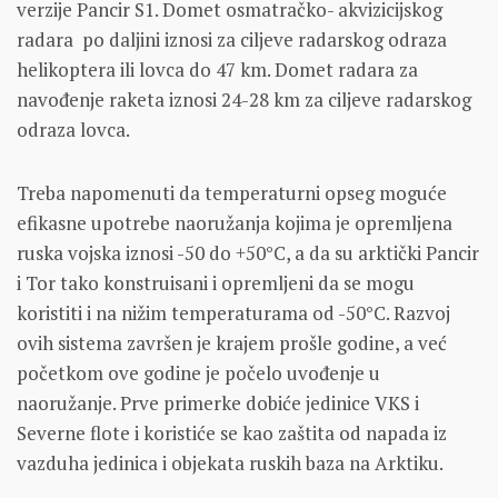
verzije Pancir S1. Domet osmatračko- akvizicijskog
radara po daljini iznosi za ciljeve radarskog odraza
helikoptera ili lovca do 47 km. Domet radara za
navođenje raketa iznosi 24-28 km za ciljeve radarskog
odraza lovca.
Treba napomenuti da temperaturni opseg moguće
efikasne upotrebe naoružanja kojima je opremljena
ruska vojska iznosi -50 do +50°C, a da su arktički Pancir
i Tor tako konstruisani i opremljeni da se mogu
koristiti i na nižim temperaturama od -50°C. Razvoj
ovih sistema završen je krajem prošle godine, a već
početkom ove godine je počelo uvođenje u
naoružanje. Prve primerke dobiće jedinice VKS i
Severne flote i koristiće se kao zaštita od napada iz
vazduha jedinica i objekata ruskih baza na Arktiku.