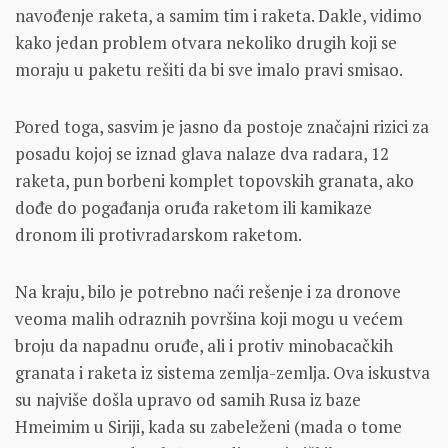
navođenje raketa, a samim tim i raketa. Dakle, vidimo
kako jedan problem otvara nekoliko drugih koji se
moraju u paketu rešiti da bi sve imalo pravi smisao.
Pored toga, sasvim je jasno da postoje značajni rizici za
posadu kojoj se iznad glava nalaze dva radara, 12
raketa, pun borbeni komplet topovskih granata, ako
dođe do pogađanja oruđa raketom ili kamikaze
dronom ili protivradarskom raketom.
Na kraju, bilo je potrebno naći rešenje i za dronove
veoma malih odraznih površina koji mogu u većem
broju da napadnu oruđe, ali i protiv minobacačkih
granata i raketa iz sistema zemlja-zemlja. Ova iskustva
su najviše došla upravo od samih Rusa iz baze
Hmeimim u Siriji, kada su zabeleženi (mada o tome