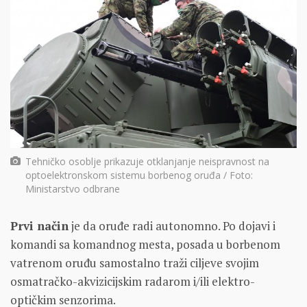
Tehničko osoblje prikazuje otklanjanje neispravnost na
optoelektronskom sistemu borbenog oruđa / Foto:
Ministarstvo odbrane
Prvi način
je da oruđe radi autonomno. Po dojavi i
komandi sa komandnog mesta, posada u borbenom
vatrenom oruđu samostalno traži ciljeve svojim
osmatračko-akvizicijskim radarom i/ili elektro-
optičkim senzorima.