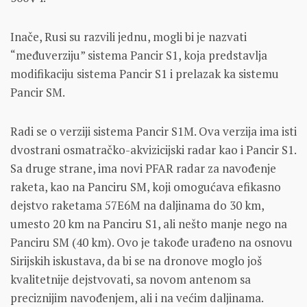
Inače, Rusi su razvili jednu, mogli bi je nazvati
“međuverziju” sistema Pancir S1, koja predstavlja
modifikaciju sistema Pancir S1 i prelazak ka sistemu
Pancir SM.
Radi se o verziji sistema Pancir S1M. Ova verzija ima isti
dvostrani osmatračko-akvizicijski radar kao i Pancir S1.
Sa druge strane, ima novi PFAR radar za navođenje
raketa, kao na Panciru SM, koji omogućava efikasno
dejstvo raketama 57E6M na daljinama do 30 km,
umesto 20 km na Panciru S1, ali nešto manje nego na
Panciru SM (40 km). Ovo je takođe urađeno na osnovu
Sirijskih iskustava, da bi se na dronove moglo još
kvalitetnije dejstvovati, sa novom antenom sa
preciznijim navođenjem, ali i na većim daljinama.