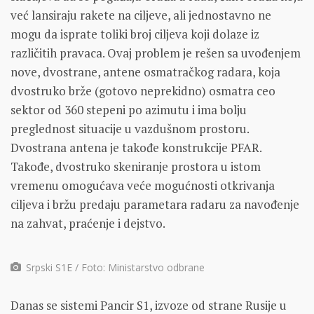
već lansiraju rakete na ciljeve, ali jednostavno ne
mogu da isprate toliki broj ciljeva koji dolaze iz
različitih pravaca. Ovaj problem je rešen sa uvođenjem
nove, dvostrane, antene osmatračkog radara, koja
dvostruko brže (gotovo neprekidno) osmatra ceo
sektor od 360 stepeni po azimutu i ima bolju
preglednost situacije u vazdušnom prostoru.
Dvostrana antena je takođe konstrukcije PFAR.
Takođe, dvostruko skeniranje prostora u istom
vremenu omogućava veće mogućnosti otkrivanja
ciljeva i bržu predaju parametara radaru za navođenje
na zahvat, praćenje i dejstvo.
Srpski S1E / Foto: Ministarstvo odbrane
Danas se sistemi Pancir S1, izvoze od strane Rusije u