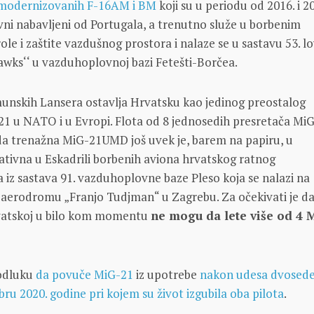
 modernizovanih F-16AM i BM
koji su u periodu od 2016. i 2
ni nabavljeni od Portugala, a trenutno služe u borbenim
le i zaštite vazdušnog prostora i nalaze se u sastavu 53. l
awks‘‘ u vazduhoplovnoj bazi Fetešti-Borčea.
munskih Lansera ostavlja Hrvatsku kao jedinog preostalog
21 u NATO i u Evropi. Flota od 8 jednosedih presretača Mi
da trenažna MiG-21UMD još uvek je, barem na papiru, u
tivna u Eskadrili borbenih aviona hrvatskog ratnog
iz sastava 91. vazduhoplovne baze Pleso koja se nalazi na
rodromu „Franjo Tudjman“ u Zagrebu. Za očekivati je da
rvatskoj u bilo kom momentu
ne mogu da lete više od 4 
 odluku
da povuče MiG-21
iz upotrebe
nakon udesa dvosed
bru 2020. godine pri kojem su život izgubila oba pilota
.