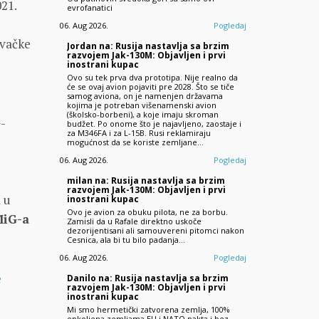
021.
evrofanatici
06. Aug 2026.
Pogledaj
ovačke
Jordan na: Rusija nastavlja sa brzim
razvojem Jak-130M: Objavljen i prvi
inostrani kupac
Ovo su tek prva dva prototipa. Nije realno da
će se ovaj avion pojaviti pre 2028. Što se tiče
samog aviona, on je namenjen državama
kojima je potreban višenamenski avion
(školsko-borbeni), a koje imaju skroman
G-
budžet. Po onome što je najavljeno, zaostaje i
za M346FA i za L-15B. Rusi reklamiraju
mogućnost da se koriste zemljane…
06. Aug 2026.
Pogledaj
milan na: Rusija nastavlja sa brzim
razvojem Jak-130M: Objavljen i prvi
 u
inostrani kupac
Ovo je avion za obuku pilota, ne za borbu.
MiG-a
Zamisli da u Rafale direktno uskoče
dezorijentisani ali samouvereni pitomci nakon
Cesnica, ala bi tu bilo padanja...
06. Aug 2026.
Pogledaj
e
Danilo na: Rusija nastavlja sa brzim
razvojem Jak-130M: Objavljen i prvi
inostrani kupac
Mi smo hermetički zatvorena zemlja, 100%
opkoljena zemljama EU i NATO pakta i bez