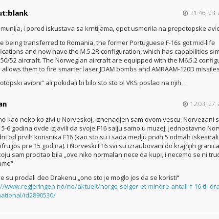
t:blank
21:46, 23. 
munija, i pored iskustava sa krntijama, opet usmerila na prepotopske av
e being transferred to Romania, the former Portuguese F-16s got mid-life
ications and now have the M.5.2R configuration, which has capabilities sim
 50/52 aircraft. The Norwegian aircraft are equipped with the M6.5.2 config
 allows them to fire smarter laser JDAM bombs and AMRAAM-120D missiles
otopski avioni“ ali pokidali bi bilo sto sto bi VKS poslao na njih…
an
12:03, 27. 
no kao neko ko zivi u Norveskoj, iznenadjen sam ovom vescu. Norvezani 
 5-6 godina ovde izjavili da svoje F16 salju samo u muzej, jednostavno No
dni od prvih korisnika F16 (kao sto su i sada medju prvih 5 odmah iskesirali
cifru jos pre 15 godina). I Norveski F16 svi su izraubovani do krajnjih granic
koju sam procitao bila „ovo niko normalan nece da kupi, i necemo se ni trud
amo“
e su prodali deo Drakenu „ono sto je moglo jos da se koristi“
://www.regjeringen.no/no/aktuelt/norge-selger-et-mindre-antall-f-16-til-dr
national/id2890530/