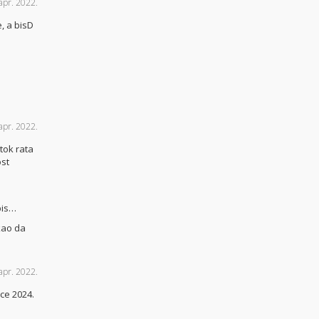
apr. 2022.
, a bisD
apr. 2022.
tok rata
ost
pis…
kao da
apr. 2022.
ice 2024.