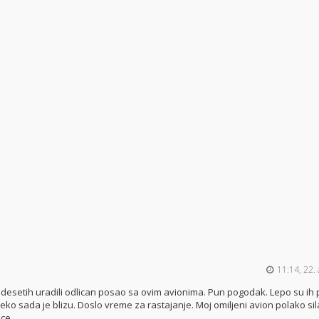
11:14, 22.
esetih uradili odlican posao sa ovim avionima. Pun pogodak. Lepo su ih po
daleko sada je blizu. Doslo vreme za rastajanje. Moj omiljeni avion polako sil
ce.