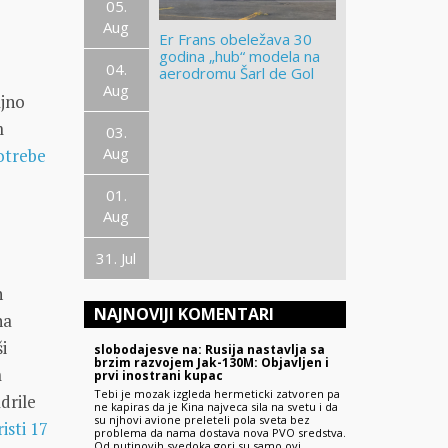
05.
Aug
Er Frans obeležava 30
godina „hub“ modela na
04.
aerodromu Šarl de Gol
Aug
ajno
m
03.
Aug
otrebe
01.
Aug
31. Jul
h
NAJNOVIJI KOMENTARI
na
i
slobodajesve na: Rusija nastavlja sa
brzim razvojem Jak-130M: Objavljen i
m
prvi inostrani kupac
Tebi je mozak izgleda hermeticki zatvoren pa
drile
ne kapiras da je Kina najveca sila na svetu i da
su njhovi avione preleteli pola sveta bez
isti 17
problema da nama dostava nova PVO sredstva.
Od putinovih svedoka gori su samo ovi