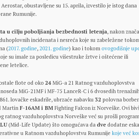
 Aerostar, obustavljene su 15. aprila, izvestilo je istog dana
brane Rumunije.
a u cilju poboljšanja bezbednosti letenja
, nakon znač
zduhoplovnih incidenata i nesreća koje su zabeležene toko
na (
2017. godine
,
2021. godine
) kao i tokom
ovogodišnje up
koje su imale za posledicu višestruke žrtve i oštećene ili
ne letelice.
ostale flote od oko
24
MiG-a 21 Ratnog vazduhoplovstva
dnoseda MiG-21MF i MF-75 LanceR-C i 6 dvosedih trenažni
 861. lovačke eskadrile, ubrzaće nabavku
32
polovna borbe
d Martin
F-16AM i BM
Fighting Falcon iz Norveške. Ovi bivš
kog ratnog vazduhoplovstva Norveške već su prošli progra
LU
(Mid-Life Update) što omogućava da
dve
dodatne eska
perativne u Ratnom vazduhoplovstvu Rumunije
koje već kor