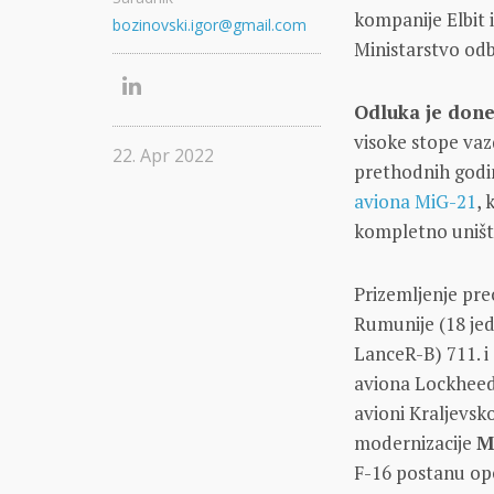
kompanije Elbit i
bozinovski.igor@gmail.com
Ministarstvo od
Odluka je donet
visoke stope va
22. Apr 2022
prethodnih godi
aviona MiG-21
, 
kompletno unište
Prizemljenje pre
Rumunije (18 je
LanceR-B) 711. i
aviona Lockhee
avioni Kraljevs
modernizacije
M
F-16 postanu o