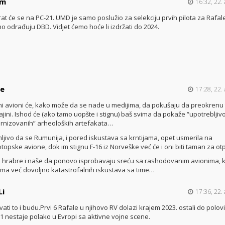
um
16:32, 22. 
rat će se na PC-21. UMD je samo poslužio za selekciju prvih pilota za Rafale
o odrađuju DBD. Vidjet ćemo hoće li izdržati do 2024.
ne
17:28, 22. 
ni avioni će, kako može da se nade u medijima, da pokušaju da preokrenu 
ajini. Ishod će (ako tamo uopšte i stignu) baš svima da pokaže “upotrebljiv
nizovanih” arheoloških artefakata…
ljivo da se Rumunija, i pored iskustava sa krntijama, opet usmerila na
topske avione, dok im stignu F-16 iz Norveške već će i oni biti taman za ot
hrabre i naše da ponovo isprobavaju sreću sa rashodovanim avionima, 
ma već dovoljno katastrofalnih iskustava sa time…
Li
17:36, 22. 
vati to i budu.Prvi 6 Rafale u njihovo RV dolazi krajem 2023. ostali do polov
1 nestaje polako u Evropi sa aktivne vojne scene.