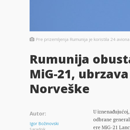
Pre prizemljenja Rumunija je koristila 24 avion
Rumunija obusta
MiG-21, ubrzava
Norveške
U iznenađujućoj
Autor:
odbrane genera
Igor Božinovski
ere MiG-21 Lanc
Saradnik