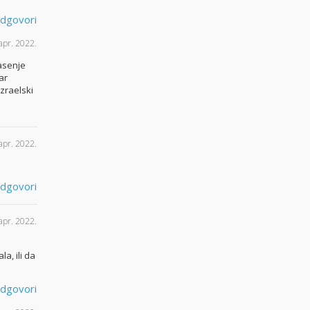
dgovori
apr. 2022.
gasenje
ar
Izraelski
 apr. 2022.
dgovori
 apr. 2022.
la, ili da
dgovori