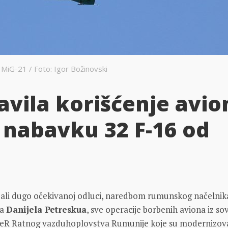
a MiG-21 / Foto: Igor Božinovski
vila korišćenje avio
 nabavku 32 F-16 od
, ali dugo očekivanoj odluci, naredbom rumunskog načelnik
la
Danijela Petreskua
, sve operacije borbenih aviona iz so
eR Ratnog vazduhoplovstva Rumunije koje su modernizov