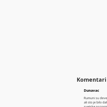
Komentari
Dunavac
Rumuni su deved
ali sto je bilo 
svetske pozorni