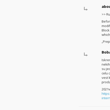
abou
>> Ru
Befor
modif
Block
which
„Prep
Bob
Iskre
nekih
su je
celu 
vest 
prod
2021v
https
inter