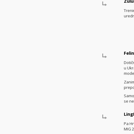
Zul
Treni
uredn
Feli
Dotič
u Ukr
moder
Zanim
prepo
Samo 
se ne
Ling
Pa Hr
MIG 2