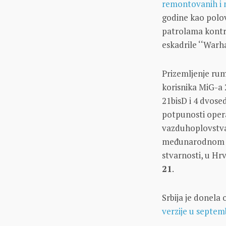
remontovanih i
godine kao polov
patrolama kontro
eskadrile ‘‘Warh
Prizemljenje ru
korisnika MiG-a 
21bisD i 4 dvose
potpunosti opera
vazduhoplovstva 
međunarodnom ae
stvarnosti, u H
21
.
Srbija je donela
verzije u septem