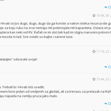
O
19:44, 30. 
 Hrvati ce Jos dugo, dugo, dugo da ga koriste a nakon isteka resursa ide 
cije za koju ruku na srce nemaju niti potencijala niti kapaciteta. Ostace im p
optera kao neki vid RV. Rafali ce im stici tek kad im stignu naruceni polovni 
 a mozda ni tad. Sve ostalo su bajke i sarene laze.
11:16, 22.
lalajke“ odsvirale svoje!
O
15:44, 22.
rebali bi i Hrvati isto uraditi.
i meni licno jedan od omiljenih za gledati, ali za trenazu za prelazak na Rafa
caju napada na zemlju pruza jako malo.
O