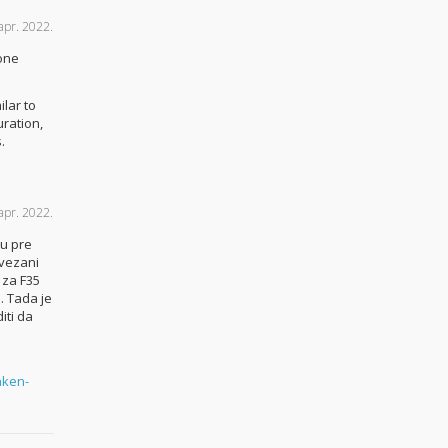
apr. 2022.
ione
ilar to
uration,
.
apr. 2022.
su pre
rvezani
 za F35
a. Tada je
iti da
aken-