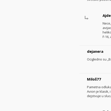
Ajde
Nece,
avija
helik
F-16,
dejanera
Ocigledno su „Ba
Miloš77
Pametna odluka. T
Avion je klasik, 
dejstvuje u slu