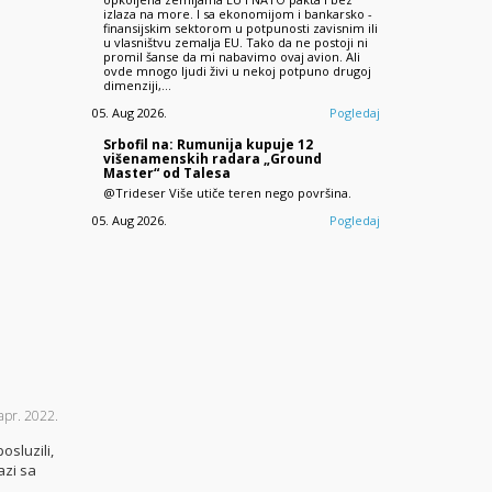
izlaza na more. I sa ekonomijom i bankarsko -
finansijskim sektorom u potpunosti zavisnim ili
u vlasništvu zemalja EU. Tako da ne postoji ni
promil šanse da mi nabavimo ovaj avion. Ali
ovde mnogo ljudi živi u nekoj potpuno drugoj
dimenziji,…
05. Aug 2026.
Pogledaj
Srbofil na: Rumunija kupuje 12
višenamenskih radara „Ground
Master“ od Talesa
@Trideser Više utiče teren nego površina.
05. Aug 2026.
Pogledaj
 apr. 2022.
sluzili,
azi sa