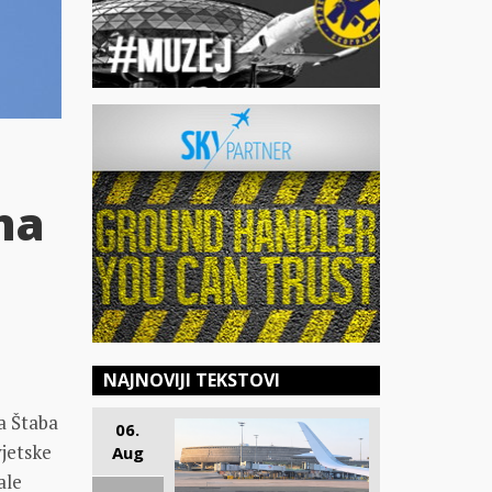
na
NAJNOVIJI TEKSTOVI
a Štaba
06.
vjetske
Aug
ale