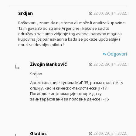
Srdjan
22:00, 29. jan. 2022.
Poštovani , znam da nije tema ali može li analiza kupovine
12 migova 35 od strane Argentine i kako se sad to
odražava na samo vidjenje tog aviona, naravno moguca
kupovina još par eskadrila kada se pokaže upotrebljiv i
obuci se dovoljno pilota !
Odgovori
Živojin Banković
22:52, 29. jan. 2022.
Srdjan
Аргентина није купила МиГ-35, разматрала је ту
опцију, као и кинеско-пакистански JF-17.
Последње информације говоре да су
заинтересовани за половне данске F-16.
Gladius
23:09, 29. jan. 2022.