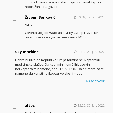
mm na klizna vrata, ionako imaju ili su imali taj top u
naoružanju na gazeli
Živojin Banković
10:48, 02. feb. 2022.
Niko
Сачекајмо још мало да стигну Супер Пуме, ми
имамо сазнања да ће оне имати М134.
Sky machine
21:09, 29. jan. 2022.
Dobro bi Biko da Republika Srbija formira helikoptersku
medicinsku službu. Da kupi minimum 5 Erbasovih
helikoptera te namene, npr. H-135 ili 145. Da ne mora za te
namene da koristi helikopter vojske ili mupa.
Odgovori
altec
15:22, 30. jan. 2022.