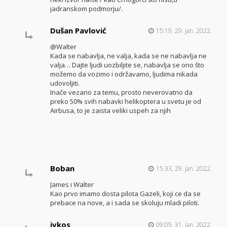
jadranskom podmorju/.
Dušan Pavlović
15:19, 29. jan. 2022.
@Walter
Kada se nabavlja, ne valja, kada se ne nabavlja ne
valja… Dajte ljudi uozbiljite se, nabavlja se ono što
možemo da vozimo i održavamo, ljudima nikada
udovoljiti.
Inače vezano za temu, prosto neverovatno da
preko 50% svih nabavki helikoptera u svetu je od
Airbusa, to je zaista veliki uspeh za njih
Boban
15:33, 29. jan. 2022.
James i Walter
Kao prvo imamo dosta pilota Gazeli, koji ce da se
prebace na nove, a i sada se skoluju mladi piloti.
ivkos
09:05, 31. jan. 2022.