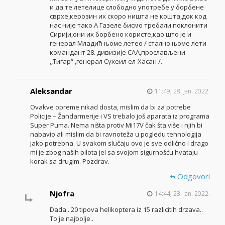
и да те летелице слободно употребе у борбене
сврхе,керозин их скоро ништа не кошта,док код
нас није тако.А Газеле бисмо требали поклонити
Сирији,они их борбено користе,као што је и
генерал Младић њоме летео / стално њоме лети
командант 28. дивизије САА,прослављени
,,Тигар“ ,генерал Сухеил ел-Хасан /.
Aleksandar
11:49, 28. jan. 2022.
Ovakve opreme nikad dosta, mislim da bi za potrebe
Policije – Žandarmerije i VS trebalo još aparata iz programa
Super Puma. Nema ništa protiv Mi17V čak šta više i njih bi
nabavio ali mislim da bi ravnoteža u pogledu tehnologija
jako potrebna. U svakom slučaju ovo je sve odlično i drago
mi je zbog naših pilota jel sa svojom sigurnošću hvataju
korak sa drugim. Pozdrav.
Odgovori
Njofra
14:44, 28. jan. 2022.
Dada.. 20 tipova helikoptera iz 15 razlicitih drzava..
To je najbolje..