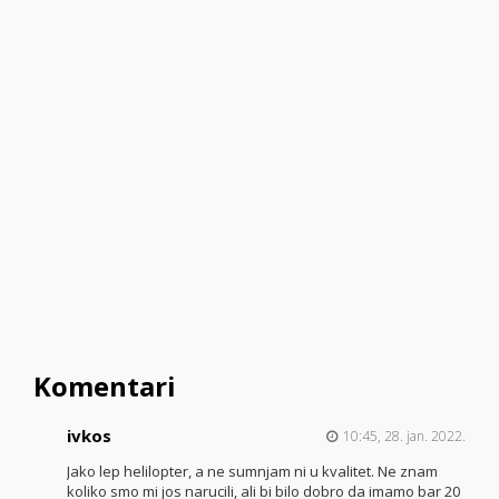
Komentari
ivkos
10:45, 28. jan. 2022.
Jako lep helilopter, a ne sumnjam ni u kvalitet. Ne znam
koliko smo mi jos narucili, ali bi bilo dobro da imamo bar 20