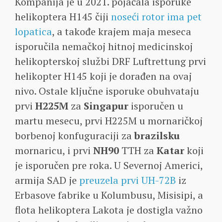
Kompanija je u 2021. pojačala isporuke
helikoptera H145 čiji
noseći rotor ima pet
lopatica
, a takođe krajem maja meseca
isporučila nemačkoj hitnoj medicinskoj
helikopterskoj službi DRF Luftrettung prvi
helikopter H145 koji je dorađen na ovaj
nivo. Ostale ključne isporuke obuhvataju
prvi
H225M
za
Singapur
isporučen u
martu mesecu, prvi H225M u mornaričkoj
borbenoj konfuguraciji za
brazilsku
mornaricu, i prvi
NH90
TTH za
Katar
koji
je isporučen pre roka. U Severnoj Americi,
armija SAD je
preuzela prvi UH-72B
iz
Erbasove fabrike u Kolumbusu, Misisipi, a
flota helikoptera Lakota je dostigla važno