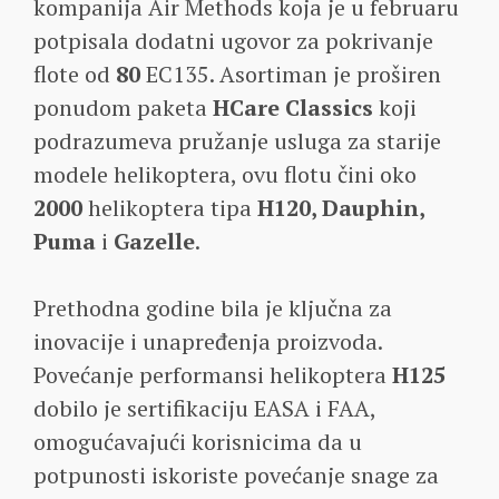
kompanija Air Methods koja je u februaru
potpisala dodatni ugovor za pokrivanje
flote od
80
EC135. Asortiman je proširen
ponudom paketa
HCare Classics
koji
podrazumeva pružanje usluga za starije
modele helikoptera, ovu flotu čini oko
2000
helikoptera tipa
H120, Dauphin,
Puma
i
Gazelle
.
Prethodna godine bila je ključna za
inovacije i unapređenja proizvoda.
Povećanje performansi helikoptera
H125
dobilo je sertifikaciju EASA i FAA,
omogućavajući korisnicima da u
potpunosti iskoriste povećanje snage za