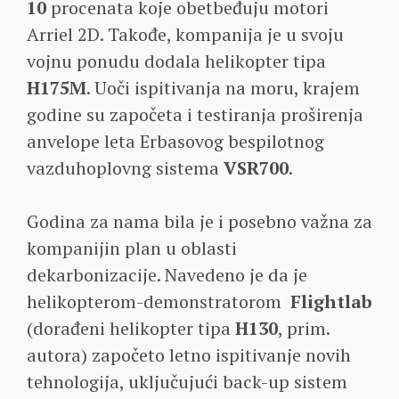
10
procenata koje obetbeđuju motori
Arriel 2D. Takođe, kompanija je u svoju
vojnu ponudu dodala helikopter tipa
H175M
. Uoči ispitivanja na moru, krajem
godine su započeta i testiranja proširenja
anvelope leta Erbasovog bespilotnog
vazduhoplovng sistema
VSR700
.
Godina za nama bila je i posebno važna za
kompanijin plan u oblasti
dekarbonizacije. Navedeno je da je
helikopterom-demonstratorom
Flightlab
(dorađeni helikopter tipa
H130
, prim.
autora) započeto letno ispitivanje novih
tehnologija, uključujući back-up sistem