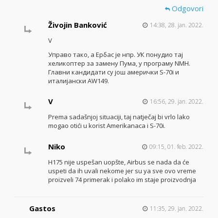
Odgovori
Živojin Banković
14:38, 28. jan. 2022.
V
Управо тако, а Ербас је нпр. УК понудио тај
хеликоптер за замену Пума, у програму NMH.
Главни кандидати су још амерички S-70i и
италијански AW149.
V
16:56, 29. jan. 2022.
Prema sadašnjoj situaciji, taj natječaj bi vrlo lako
mogao otići u korist Amerikanaca i S-70i.
Niko
09:15, 01. feb. 2022.
H175 nije uspešan uopšte, Airbus se nada da će
uspeti da ih uvali nekome jer su ya sve ovo vreme
proizveli 74 primerak i polako im staje proizvodnja
Gastos
11:35, 29. jan. 2022.