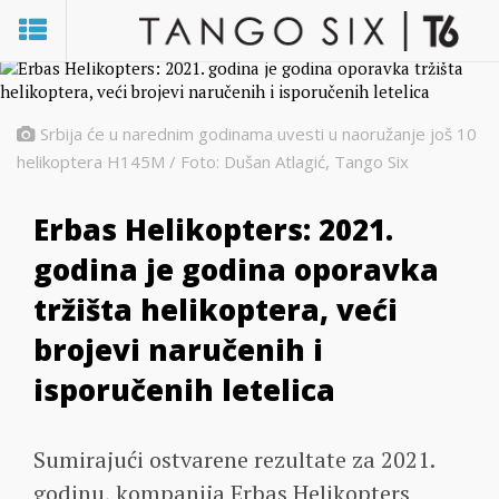
Srbija će u narednim godinama uvesti u naoružanje još 10
helikoptera H145M / Foto: Dušan Atlagić, Tango Six
Erbas Helikopters: 2021.
godina je godina oporavka
tržišta helikoptera, veći
brojevi naručenih i
isporučenih letelica
Sumirajući ostvarene rezultate za 2021.
godinu, kompanija Erbas Helikopters