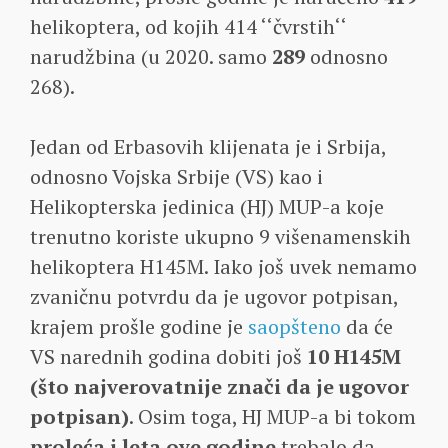
helikoptera, od kojih 414 ‘‘čvrstih‘‘
narudžbina (u 2020. samo
289
odnosno
268).
Jedan od Erbasovih klijenata je i Srbija,
odnosno Vojska Srbije (VS) kao i
Helikopterska jedinica (HJ) MUP-a koje
trenutno koriste ukupno 9 višenamenskih
helikoptera H145M. Iako još uvek nemamo
zvaničnu potvrdu da je ugovor potpisan,
krajem prošle godine je
saopšteno
da će
VS narednih godina dobiti još
10 H145M
(što najverovatnije znači da je ugovor
potpisan)
. Osim toga, HJ MUP-a bi tokom
proleća i leta ove godine
trebalo da