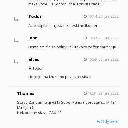
maks vode….al’ dobro, znaju oni sta rade.
Todor
19:14, 29. jan. 2022.
A ne kupismo nijedan kineski helikopter.
Ivan
19:39, 29. jan. 2022.
Nema smisla za policiju ali itekako za žandarmeriju
altec
15:59, 30. jan. 2022.
@ Todor
I to je jedna izuzetno pozitivna stvar.
Thomas
16:01, 29. jan. 2022.
Sta ce Zandarmeriji H215 Supet Puma naoruzan sa M-134
Minigun ?
Nek odmah stave GAU-19.
Odgovori