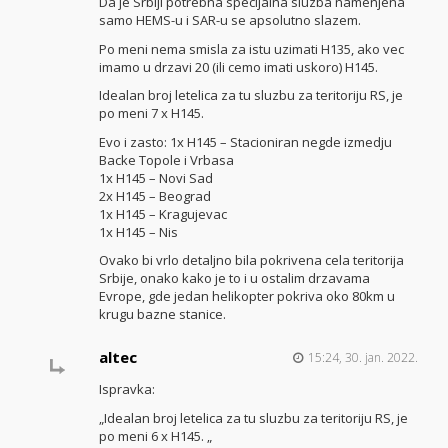
Da je Srbiji potrebna specijalna sluzba namenjena
samo HEMS-u i SAR-u se apsolutno slazem.
Po meni nema smisla za istu uzimati H135, ako vec
imamo u drzavi 20 (ili cemo imati uskoro) H145.
Idealan broj letelica za tu sluzbu za teritoriju RS, je
po meni 7 x H145.
Evo i zasto: 1x H145 – Stacioniran negde izmedju
Backe Topole i Vrbasa
1x H145 – Novi Sad
2x H145 – Beograd
1x H145 – Kragujevac
1x H145 – Nis
Ovako bi vrlo detaljno bila pokrivena cela teritorija
Srbije, onako kako je to i u ostalim drzavama
Evrope, gde jedan helikopter pokriva oko 80km u
krugu bazne stanice.
altec
15:24, 30. jan. 2022.
Ispravka:
„Idealan broj letelica za tu sluzbu za teritoriju RS, je
po meni 6 x H145. „