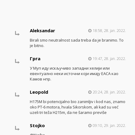
Aleksandar
18:58, 28. jan. 2022.
Birali smo neutralnost sada treba da je branimo. To
je bitno.
Грга
19:47, 28. jan. 2022.
У Муп иду искључиво западни хелији или
евентуално неки источни који имају ЕАСА као
Камов нпр.
Leopold
20:24, 28. jan. 2022.
H175M bi potencijalno bio zanimljiv i kod nas, znamo
oko PT-6 motora, hvala Sikorskom, ali kad su već
uzeli tri teža H215m, da ne šaramo previše
Stojko
09:10, 29. jan. 2022.