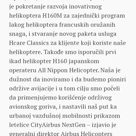
je pokretanje razvoja inovativnog
helikoptera H160M za zajednički program
lakog helikoptera francuskih oružanih
snaga, i stvaranje novog paketa usluga
Hcare Classics za klijente koji koriste naše
helikoptere. Takođe smo isporučili prvi
ikad helikopter H160 japanskom
operateru All Nippon Helicopter. Naša je
dužnost da inoviramo i da budemo pioniri
održive avijacije i u tom cilju smo počeli
da primenjujemo korišćenje održivog
avionskog goriva, i nastavili naš put ka
urbanoj vazdušnoj mobilnosti prikazom
letelice CityAirbus NextGen – izjavio je
generalni direktor Airbus Helicopters