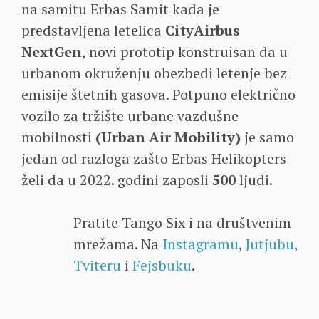
na samitu Erbas Samit kada je
predstavljena letelica
CityAirbus
NextGen
, novi prototip konstruisan da u
urbanom okruženju obezbedi letenje bez
emisije štetnih gasova. Potpuno električno
vozilo za tržište urbane vazdušne
mobilnosti
(Urban Air Mobility)
je samo
jedan od razloga zašto Erbas Helikopters
želi da u 2022. godini zaposli
500
ljudi.
Pratite Tango Six i na društvenim
mrežama. Na
Instagramu
,
Jutjubu
,
Tviteru
i
Fejsbuku
.