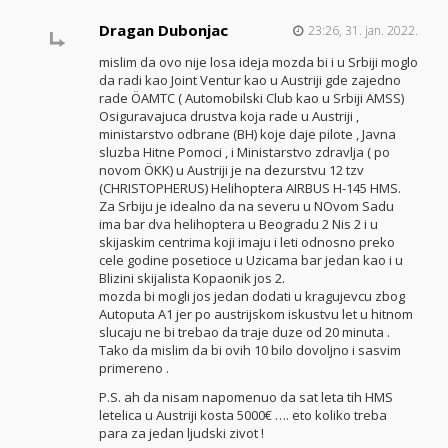
Dragan Dubonjac
23:26, 31. jan. 2022.
mislim da ovo nije losa ideja mozda bi i u Srbiji moglo
da radi kao Joint Ventur kao u Austriji gde zajedno
rade ÖAMTC ( Automobilski Club kao u Srbiji AMSS)
Osiguravajuca drustva koja rade u Austriji ,
ministarstvo odbrane (BH) koje daje pilote , Javna
sluzba Hitne Pomoci , i Ministarstvo zdravlja ( po
novom ÖKK) u Austriji je na dezurstvu 12 tzv
(CHRISTOPHERUS) Helihoptera AIRBUS H-145 HMS.
Za Srbiju je idealno da na severu u NOvom Sadu
ima bar dva helihoptera u Beogradu 2 Nis 2 i u
skijaskim centrima koji imaju i leti odnosno preko
cele godine posetioce u Uzicama bar jedan kao i u
Blizini skijalista Kopaonik jos 2.
mozda bi mogli jos jedan dodati u kragujevcu zbog
Autoputa A1 jer po austrijskom iskustvu let u hitnom
slucaju ne bi trebao da traje duze od 20 minuta .
Tako da mislim da bi ovih 10 bilo dovoljno i sasvim
primereno .
P.S. ah da nisam napomenuo da sat leta tih HMS
letelica u Austriji kosta 5000€ …. eto koliko treba
para za jedan ljudski zivot !