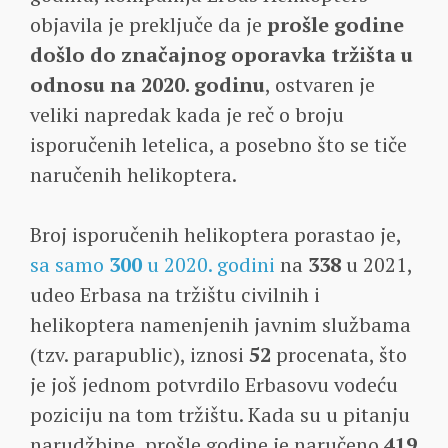
objavila je preključe da je
prošle godine
došlo do značajnog oporavka tržišta u
odnosu na 2020. godinu
, ostvaren je
veliki napredak kada je reč o broju
isporučenih letelica, a posebno što se tiče
naručenih helikoptera.
Broj isporučenih helikoptera porastao je,
sa samo
300
u 2020. godini
na
338
u 2021,
udeo Erbasa na tržištu civilnih i
helikoptera namenjenih javnim službama
(tzv. parapublic), iznosi
52
procenata, što
je još jednom potvrdilo Erbasovu vodeću
poziciju na tom tržištu. Kada su u pitanju
narudžbine, prošle godine je naručeno
419