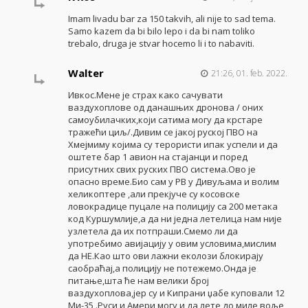
Imam livadu bar za 150 takvih, ali nije to sad tema.
Samo kazem da bi bilo lepo i da bi nam toliko
trebalo, druga je stvar hocemo li i to nabaviti.
Walter
21:26, 01. feb. 2022.
Ивкос.Мене је страх како сачувати
ваздухоплове од данашњих дронова / оних
самоубилачких,који сатима могу да крстаре
тражећи циљ/.Дивим се јакој руској ПВО на
Хмејмиму којима су терористи ипак успели и да
оштете бар 1 авион на стајанци и поред
присутних свих руских ПВО система.Ово је
опасно време.Био сам у РВ у Дивуљама и волим
хеликоптере ,али прекјуче су косовске
ловокрадице пуцале на полицију са 200 метака
код Куршумлије,а да ни једна летелица нам није
узлетела да их потпраши.Смемо ли да
употребимо авијацију у овим условима,мислим
да НЕ.Као што ови лажни еколози блокирају
саобраћај,а полицију не потежемо.Онда је
питање,шта ће нам велики број
ваздухоплова,јер су и Кипрани џабе куповали 12
Ми-35 .Руси и Амери могу и да лете до миле воље