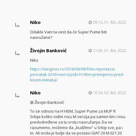
Niko
09:16, 01. feb. 2022.
Odakle Vam ta vest da će Super Pume biti
naoružane?
Živojin Banković
21:09, 01. feb. 2022.
Niko
https://tangosix.rs/2019/09/09/foto-reportaza-
povratak-2019-novi-srpski-h145m-premijerno-pred-
kisom-metaka/
Niko
10:34, 02. feb. 2022.
@ Živojin Banković
To se odnosi na H145M, Super Pume za MUP R
Srbije koliko vidim nisu M verzija pa samim tim i nisu
predodređene za tu vrstu naoružanja. Da se
razumemo, možemo da „budžimo“ u Srbiji sve, pa i
to. Ali onda je bolje da se postavi GIAT 20 M 621 20