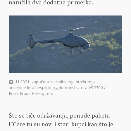
naručila dva dodatna primerka.
U 2021. započeta su ispitivanja proširenja
anvelope leta bespilotnog demonstratora VSR700 /
Foto: Erbas Helikopters
Što se tiče održavanja, ponude paketa
HCare tu su novi i stari kupci kao što je