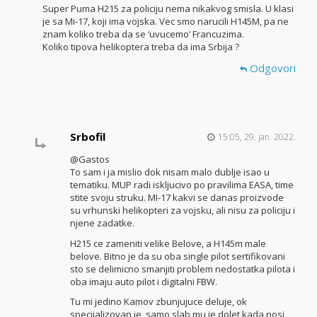
Super Puma H215 za policiju nema nikakvog smisla. U klasi
je sa Mi-17, koji ima vojska. Vec smo narucili H145M, pa ne
znam koliko treba da se ‘uvucemo’ Francuzima.
Koliko tipova helikoptera treba da ima Srbija ?
Odgovori
Srbofil
15:05, 29. jan. 2022.
@Gastos
To sam i ja mislio dok nisam malo dublje isao u
tematiku. MUP radi iskljucivo po pravilima EASA, time
stite svoju struku. MI-17 kakvi se danas proizvode
su vrhunski helikopteri za vojsku, ali nisu za policiju i
njene zadatke.
H215 ce zameniti velike Belove, a H145m male
belove. Bitno je da su oba single pilot sertifikovani
sto se delimicno smanjiti problem nedostatka pilota i
oba imaju auto pilot i digitalni FBW.
Tu mi jedino Kamov zbunjujuce deluje, ok
specijalizovan je, samo slab mu je dolet kada nosi