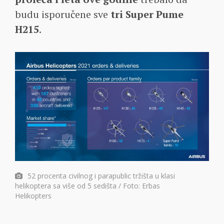
budu isporučene sve
tri
Super Pume
H215
.
52 procenta civilnog i parapublic tržišta u klasi
helikoptera sa više od 5 sedišta / Foto: Erbas
Helikopters