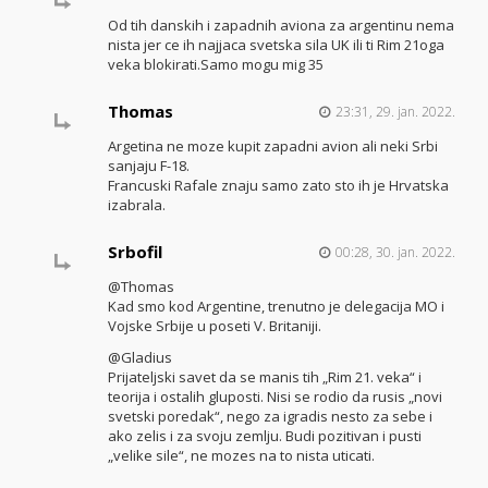
Od tih danskih i zapadnih aviona za argentinu nema
nista jer ce ih najjaca svetska sila UK ili ti Rim 21oga
veka blokirati.Samo mogu mig 35
Thomas
23:31, 29. jan. 2022.
Argetina ne moze kupit zapadni avion ali neki Srbi
sanjaju F-18.
Francuski Rafale znaju samo zato sto ih je Hrvatska
izabrala.
Srbofil
00:28, 30. jan. 2022.
@Thomas
Kad smo kod Argentine, trenutno je delegacija MO i
Vojske Srbije u poseti V. Britaniji.
@Gladius
Prijateljski savet da se manis tih „Rim 21. veka“ i
teorija i ostalih gluposti. Nisi se rodio da rusis „novi
svetski poredak“, nego za igradis nesto za sebe i
ako zelis i za svoju zemlju. Budi pozitivan i pusti
„velike sile“, ne mozes na to nista uticati.