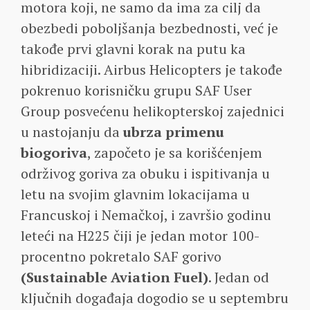
motora koji, ne samo da ima za cilj da
obezbedi poboljšanja bezbednosti, već je
takođe prvi glavni korak na putu ka
hibridizaciji. Airbus Helicopters je takođe
pokrenuo korisničku grupu SAF User
Group posvećenu helikopterskoj zajednici
u nastojanju da
ubrza primenu
biogoriva
, započeto je sa korišćenjem
održivog goriva za obuku i ispitivanja u
letu na svojim glavnim lokacijama u
Francuskoj i Nemačkoj, i završio godinu
leteći na H225 čiji je jedan motor 100-
procentno pokretalo SAF gorivo
(Sustainable Aviation Fuel)
. Jedan od
ključnih događaja dogodio se u septembru