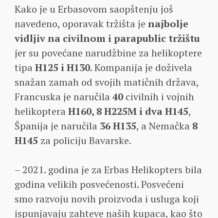
Kako je u Erbasovom saopštenju još
navedeno, oporavak tržišta je
najbolje
vidljiv na civilnom i parapublic tržištu
jer su povećane narudžbine za helikoptere
tipa
H125 i H130
. Kompanija je doživela
snažan zamah od svojih matičnih država,
Francuska je naručila
40
civilnih i vojnih
helikoptera
H160, 8 H225M i dva H145
,
Španija je naručila
36 H135
, a Nemačka
8
H145
za policiju Bavarske.
– 2021. godina je za Erbas Helikopters bila
godina velikih posvećenosti. Posvećeni
smo razvoju novih proizvoda i usluga koji
ispunjavaju zahteve naših kupaca, kao što