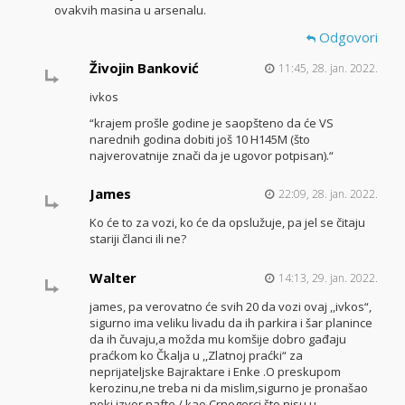
ovakvih masina u arsenalu.
Odgovori
Živojin Banković
11:45, 28. jan. 2022.
ivkos
“krajem prošle godine je saopšteno da će VS
narednih godina dobiti još 10 H145M (što
najverovatnije znači da je ugovor potpisan).“
James
22:09, 28. jan. 2022.
Ko će to za vozi, ko će da opslužuje, pa jel se čitaju
stariji članci ili ne?
Walter
14:13, 29. jan. 2022.
james, pa verovatno će svih 20 da vozi ovaj ,,ivkos“,
sigurno ima veliku livadu da ih parkira i šar planince
da ih čuvaju,a možda mu komšije dobro gađaju
praćkom ko Čkalja u ,,Zlatnoj praćki“ za
neprijateljske Bajraktare i Enke .O preskupom
kerozinu,ne treba ni da mislim,sigurno je pronašao
neki izvor nafte / kao Crnogorci što nisu,u