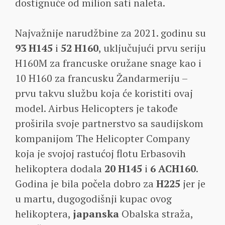
dostignuće od milion sati naleta.
Najvažnije narudžbine za 2021. godinu su
93 H145
i
52 H160
, uključujući prvu seriju
H160M za francuske oružane snage kao i
10 H160 za francusku Žandarmeriju –
prvu takvu službu koja će koristiti ovaj
model. Airbus Helicopters je takođe
proširila svoje partnerstvo sa saudijskom
kompanijom The Helicopter Company
koja je svojoj rastućoj flotu Erbasovih
helikoptera dodala
20 H145
i
6 ACH160
.
Godina je bila počela dobro za
H225
jer je
u martu, dugogodišnji kupac ovog
helikoptera,
japanska
Obalska straža,