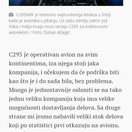
C295MW je trenutno najmodernija letelica u Srbiji
kada je avionika u pitanju. Uz našu zemlju samo još
Irska i Indija imaju novu verziju C295 sa Kolinsovom
avionikom / Foto: Dušan Atlagić
C295 je operativan avion na svim
kontinentima, iza njega stoji jaka
kompanija, i očekujem da će podrška biti
kao što je i do sada bila, bez problema.
Mnogo je jednostavnije osloniti se na tako
jednu veliku kompaniju koja ima velike
mogućnosti dostavljanja delova. Sa druge
strane mi jesmo nabavili veliki stok delova
koji po statistici prvi otkazuju na avionu.