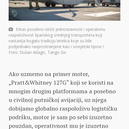
Erbas posebno ističe jednostavnost i operativnu
raspoloživost španskog srednjeg transportera koji
nastavlja bogatu tradiciju letelica koje su bile
podjednako rasprostranjene kao i sovijetski tipovi /
Foto: Dušan Atlagić, Tango Six
Ako uzmemo na primer motor,
„Pratt&Whitney 127G“ koji se koristi na
mnogim drugim platformama a posebno
u civilnoj putničkoj avijaciji, uz njega
dobijamo globalno raspoloživu logističku
podršku, motor je sam po sebi izuzetno
pouzdan, operativnost mu je izuzetno