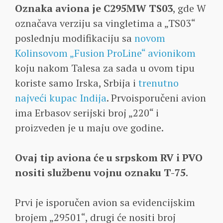
Oznaka aviona je C295MW TS03
, gde W
označava verziju sa vingletima a „TS03“
poslednju modifikaciju sa
novom
Kolinsovom „Fusion ProLine“ avionikom
koju nakom Talesa za sada u ovom tipu
koriste samo Irska, Srbija i
trenutno
najveći kupac Indija
. Prvoisporučeni avion
ima Erbasov serijski broj „220“ i
proizveden je u maju ove godine.
Ovaj tip aviona će u srpskom RV i PVO
nositi službenu vojnu oznaku T-75
.
Prvi je isporučen avion sa evidencijskim
brojem „29501“, drugi će nositi broj