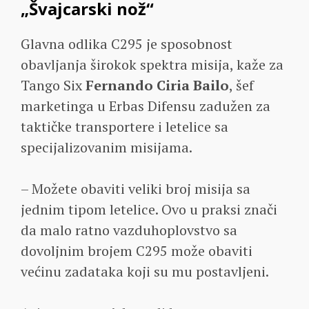
„Švajcarski nož“
Glavna odlika C295 je sposobnost
obavljanja širokok spektra misija, kaže za
Tango Six
Fernando Ciria Bailo
, šef
marketinga u Erbas Difensu zadužen za
taktičke transportere i letelice sa
specijalizovanim misijama.
– Možete obaviti veliki broj misija sa
jednim tipom letelice. Ovo u praksi znači
da malo ratno vazduhoplovstvo sa
dovoljnim brojem C295 može obaviti
većinu zadataka koji su mu postavljeni.