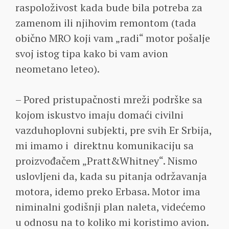
raspoloživost kada bude bila potreba za
zamenom ili njihovim remontom (tada
obično MRO koji vam „radi“ motor pošalje
svoj istog tipa kako bi vam avion
neometano leteo).
– Pored pristupačnosti mreži podrške sa
kojom iskustvo imaju domaći civilni
vazduhoplovni subjekti, pre svih Er Srbija,
mi imamo i direktnu komunikaciju sa
proizvođačem „Pratt&Whitney“. Nismo
uslovljeni da, kada su pitanja održavanja
motora, idemo preko Erbasa. Motor ima
niminalni godišnji plan naleta, videćemo
u odnosu na to koliko mi koristimo avion.