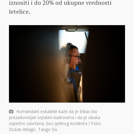
iznositi i do 20% od ukupne vrednosti
letelice.
Komandant eskadrile kaže da je Erbas bio
prezadovoljan srpskim kadrovima i da je obuka
uspešno završena, bez ijednog incidenta / Foto:
Dušan Atlagić, Tango Six