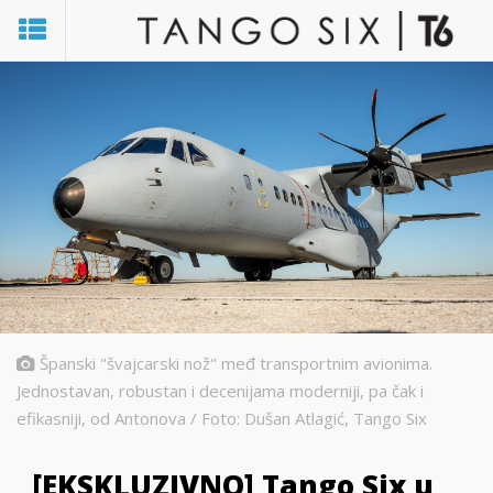
Španski "švajcarski nož" međ transportnim avionima.
Jednostavan, robustan i decenijama moderniji, pa čak i
efikasniji, od Antonova / Foto: Dušan Atlagić, Tango Six
[EKSKLUZIVNO] Tango Six u