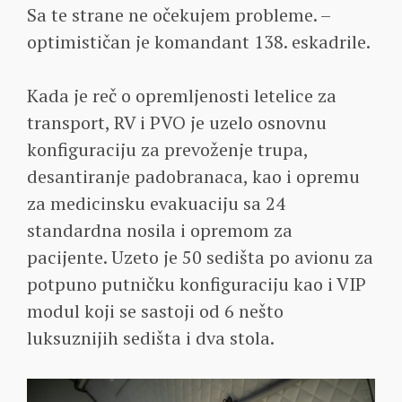
Sa te strane ne očekujem probleme. –
optimističan je komandant 138. eskadrile.
Kada je reč o opremljenosti letelice za
transport, RV i PVO je uzelo osnovnu
konfiguraciju za prevoženje trupa,
desantiranje padobranaca, kao i opremu
za medicinsku evakuaciju sa 24
standardna nosila i opremom za
pacijente. Uzeto je 50 sedišta po avionu za
potpuno putničku konfiguraciju kao i VIP
modul koji se sastoji od 6 nešto
luksuznijih sedišta i dva stola.