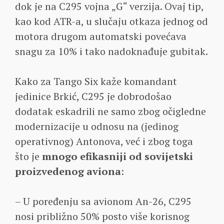
dok je na C295 vojna „G“ verzija. Ovaj tip,
kao kod ATR-a, u slučaju otkaza jednog od
motora drugom automatski povećava
snagu za 10% i tako nadoknađuje gubitak.
Kako za Tango Six kaže komandant
jedinice Brkić, C295 je dobrodošao
dodatak eskadrili ne samo zbog očigledne
modernizacije u odnosu na (jedinog
operativnog) Antonova, već i zbog toga
što je
mnogo efikasniji od sovijetski
proizvedenog aviona
:
– U poređenju sa avionom An-26, C295
nosi približno 50% posto više korisnog