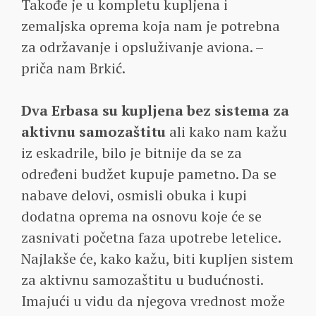
Takođe je u kompletu kupljena i
zemaljska oprema koja nam je potrebna
za održavanje i opsluživanje aviona. –
priča nam Brkić.
Dva Erbasa su kupljena bez sistema za
aktivnu samozaštitu
ali kako nam kažu
iz eskadrile, bilo je bitnije da se za
određeni budžet kupuje pametno. Da se
nabave delovi, osmisli obuka i kupi
dodatna oprema na osnovu koje će se
zasnivati početna faza upotrebe letelice.
Najlakše će, kako kažu, biti kupljen sistem
za aktivnu samozaštitu u budućnosti.
Imajući u vidu da njegova vrednost može