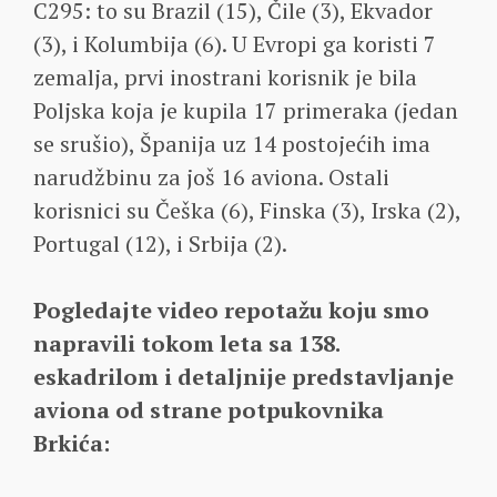
C295: to su Brazil (15), Čile (3), Ekvador
(3), i Kolumbija (6). U Evropi ga koristi 7
zemalja, prvi inostrani korisnik je bila
Poljska koja je kupila 17 primeraka (jedan
se srušio), Španija uz 14 postojećih ima
narudžbinu za još 16 aviona. Ostali
korisnici su Češka (6), Finska (3), Irska (2),
Portugal (12), i Srbija (2).
Pogledajte video repotažu koju smo
napravili tokom leta sa 138.
eskadrilom i detaljnije predstavljanje
aviona od strane potpukovnika
Brkića: