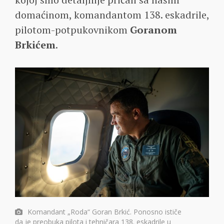
domaćinom, komandantom 138. eskadrile,
pilotom-potpukovnikom
Goranom
Brkićem
.
Komandant „Roda“ Goran Brkić. Ponosno ističe
da je preobuka pilota i tehničara 138. eskadrile u