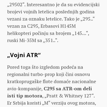
„29502“. Interesantno je da su evidencijski
brojevi vojnih letelica poslednjih godina
vezani za oznaku letelice. Tako je „295..“
vezan za C295, Erbasovi H145M
helikopteri počinju sa brojem „145…“,
ruski Mi-35M sa „351..“.
„Vojni ATR“
Pored toga što izgledom podeća na
regionalni turbo-prop koji čini osnovu
kratkoprugaške flote domaće nacionalne
avio-kompanije,
C295 sa ATR-om deli
isti tip motora
, „Pratt & Whitney 127“.
Er Srbija koristi „M“ verziju ovog motora,