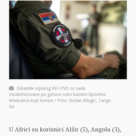
Eskadrile srpskog RV i PVO su sada
modernizovane po gotovo svim baznim tipovima
letelicama koje koriste / Foto: Dušan Atlagić, Tango
Six
U Africi su korisnici Alžir (5), Angola (3),