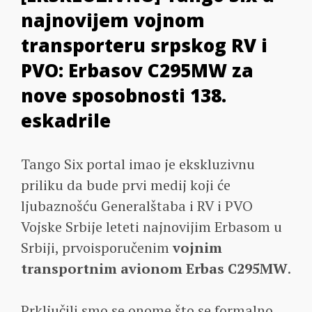
najnovijem vojnom
transporteru srpskog RV i
PVO: Erbasov C295MW za
nove sposobnosti 138.
eskadrile
Tango Six portal imao je ekskluzivnu
priliku da bude prvi medij koji će
ljubaznošću Generalštaba i RV i PVO
Vojske Srbije leteti najnovijim Erbasom u
Srbiji, prvoisporučenim
vojnim
transportnim avionom Erbas C295MW
.
Prključili smo se onome što se formalno