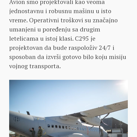
Avion smo projektovali kao veoma
jednostavnu i robusnu mašinu u isto
vreme. Operativni troškovi su značajno
umanjeni u poređenju sa drugim
letelicama u istoj klasi. C295 je
projektovan da bude raspoloživ 24/7 i
sposoban da izvrši gotovo bilo koju misiju
vojnog transporta.