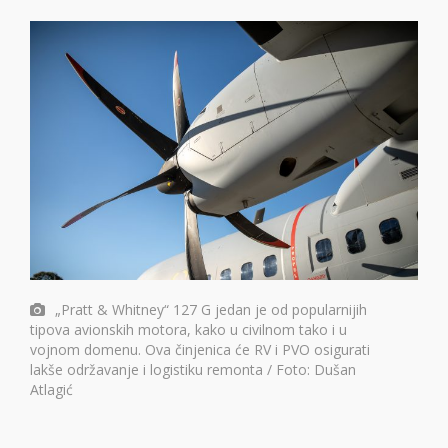
„Pratt & Whitney“ 127 G jedan je od popularnijih
tipova avionskih motora, kako u civilnom tako i u
vojnom domenu. Ova činjenica će RV i PVO osigurati
lakše održavanje i logistiku remonta / Foto: Dušan
Atlagić