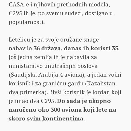
CASA-e i njihovih prethodnih modela,
C295 ih je, po svemu sudeći, dostigao u
popularnosti.
Letelicu je za svoje oružane snage
nabavilo
36 država, danas ih koristi 35
.
Još jedna zemlja ih je nabavila za
ministarstvo unutrašnjih poslova
(Saudijska Arabija 4 aviona), a jedan vojni
korisnik i za graničnu gardu (Kazahstan
dva primerka). Bivši korisnik je Jordan koji
je imao dva C295.
Do sada je ukupno
naručeno oko 300 aviona koji lete na
skoro svim kontinentima
.