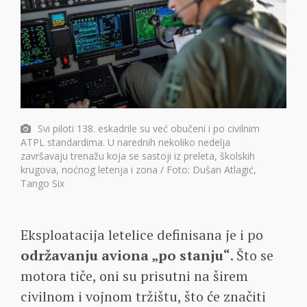
Svi piloti 138. eskadrile su već obučeni i po civilnim
ATPL standardima. U narednih nekoliko nedelja
završavaju trenažu koja se sastoji iz preleta, školskih
krugova, noćnog letenja i zona / Foto: Dušan Atlagić,
Tango Six
Eksploatacija letelice definisana je i po
održavanju aviona „po stanju“
. Što se
motora tiče, oni su prisutni na širem
civilnom i vojnom tržištu, što će značiti