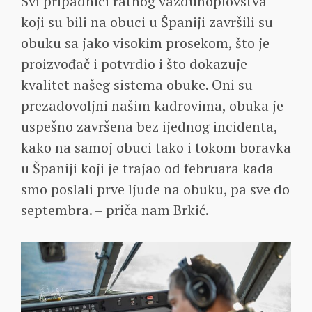
Svi pripadnici ratnog vazduhoplovstva
koji su bili na obuci u Španiji završili su
obuku sa jako visokim prosekom, što je
proizvođač i potvrdio i što dokazuje
kvalitet našeg sistema obuke. Oni su
prezadovoljni našim kadrovima, obuka je
uspešno završena bez ijednog incidenta,
kako na samoj obuci tako i tokom boravka
u Španiji koji je trajao od februara kada
smo poslali prve ljude na obuku, pa sve do
septembra. – priča nam Brkić.