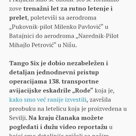
zove
trenažni let za rutno letenje i
prelet
, poleteviši sa aerodroma
„Pukovnik-pilot Milenko Pavlović“ u
Batajnici do aerodroma „Narednik-Pilot
Mihajlo Petrović“ u Nišu.
Tango Six je dobio nezabeležen i
detaljan jednodnevni pristup
operacijama 138. transportne
avijacijske eskadrile „Rode“
koja je,
kako smo već ranije izvestili
, završila
preobuku na letelicu koja je proizvedena u
Sevilji.
Na kraju članaka možete
pogledati i dužu video reportažu
u
kojoj smo detaljnije pričali sa našim