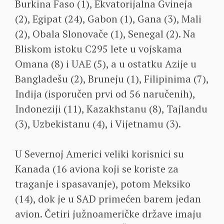
Burkina Faso (1), Ekvatorijalna Gvineja
(2), Egipat (24), Gabon (1), Gana (3), Mali
(2), Obala Slonovače (1), Senegal (2). Na
Bliskom istoku C295 lete u vojskama
Omana (8) i UAE (5), a u ostatku Azije u
Bangladešu (2), Bruneju (1), Filipinima (7),
Indija (isporučen prvi od 56 naručenih),
Indoneziji (11), Kazakhstanu (8), Tajlandu
(3), Uzbekistanu (4), i Vijetnamu (3).
U Severnoj Americi veliki korisnici su
Kanada (16 aviona koji se koriste za
traganje i spasavanje), potom Meksiko
(14), dok je u SAD primećen barem jedan
avion. Četiri južnoameričke države imaju