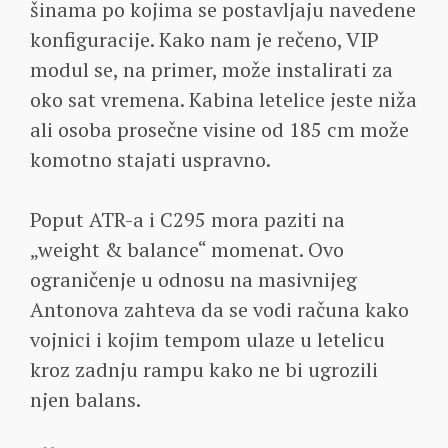
šinama po kojima se postavljaju navedene
konfiguracije. Kako nam je rečeno, VIP
modul se, na primer, može instalirati za
oko sat vremena. Kabina letelice jeste niža
ali osoba prosečne visine od 185 cm može
komotno stajati uspravno.
Poput ATR-a i C295 mora paziti na
„weight & balance“ momenat. Ovo
ograničenje u odnosu na masivnijeg
Antonova zahteva da se vodi računa kako
vojnici i kojim tempom ulaze u letelicu
kroz zadnju rampu kako ne bi ugrozili
njen balans.