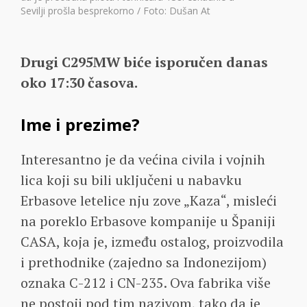
Sevilji prošla besprekorno / Foto: Dušan At
D
rugi C295MW biće isporučen danas
oko 17:30 časova.
Ime i prezime?
Interesantno je da većina civila i vojnih
lica koji su bili uključeni u nabavku
Erbasove letelice nju zove „Kaza“, misleći
na poreklo Erbasove kompanije u Španiji
CASA, koja je, između ostalog, proizvodila
i prethodnike (zajedno sa Indonezijom)
oznaka C-212 i CN-235. Ova fabrika više
ne postoji pod tim nazivom, tako da je