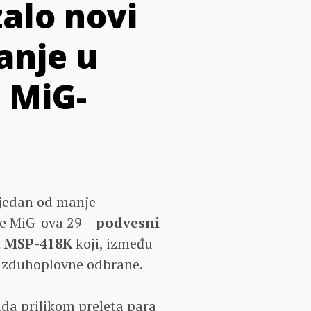
alo novi
anje u
 MiG-
 jedan od manje
je MiG-ova 29 –
podvesni
pa MSP-418K
koji, između
vazduhoplovne odbrane.
da prilikom preleta para