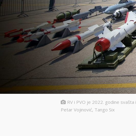
RV i PVO je 2022. godine svašta i
Petar Vojinović, Tango Six