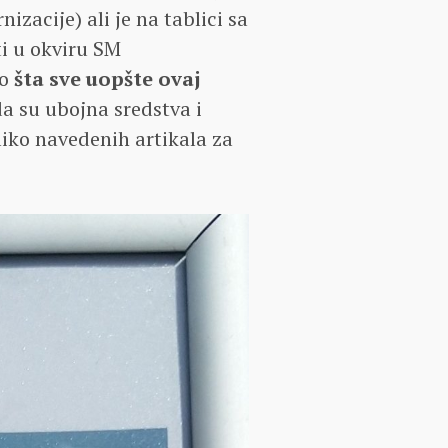
zacije) ali je na tablici sa
i u okviru SM
no
šta sve uopšte ovaj
a su ubojna sredstva i
iko navedenih artikala za