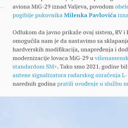
aviona MiG-29 iznad Valjeva, povodom
obel
pogibije pukovnika
Milenka Pavlovića
izna
Odlukom da javno prikaže ovaj sistem, RV i 
omogućila nam je da nastavimo sa sklapanj
hardverskih modifikacija, unapređenja i do
modernizacije lovaca MiG-29 u
višenamensk
standardom SM+
. Tako smo 2021. godine bil
antene signalizatora radarskog ozračenja L-
narednih godina
pratili uvođenje u službu