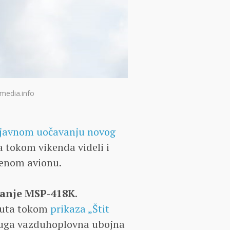
amedia.info
m javnom uočavanju novog
a tokom vikenda videli i
enom avionu.
ojanje MSP-418K
.
knuta tokom
prikaza „Štit
 druga vazduhoplovna ubojna