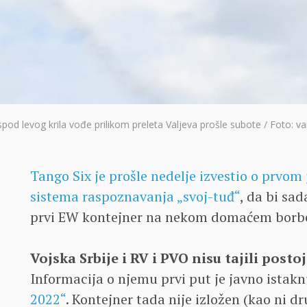
pod levog krila vođe prilikom preleta Valjeva prošle subote / Foto: v
Tango Six je prošle nedelje izvestio o prvo
sistema raspoznavanja „svoj-tuđ“
, da bi sad
prvi EW kontejner na nekom domaćem borb
Vojska Srbije i RV i PVO nisu tajili post
Informacija o njemu prvi put je javno ista
2022“
. Kontejner tada nije izložen (kao ni