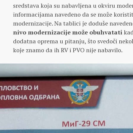
sredstava koja su nabavljena u okviru moderni
informacijama navedeno da se može koristit
modernizacije. Na tablici je doduše navede
nivo modernizacije može obuhvatati
kad
dodatna oprema u pitanju, što svedoči nekol
koje znamo da ih RV i PVO nije nabavilo.