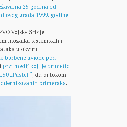
ežavanja 25 godina od
d ovog grada 1999. godine
.
PVO Vojske Srbije
em mozaika sistemskih i
dataka u okviru
e borbene avione pod
i
prvi medij koji je primetio
150 „Pastelj“
, da bi tokom
 modernizovanih primeraka
.