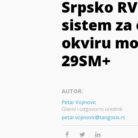
Srpsko RV 
sistem za
okviru mo
29SM+
AUTOR:
Petar Vojinovic
Glavni i odgovorni urednik
petar.vojinovic@tangosix.rs