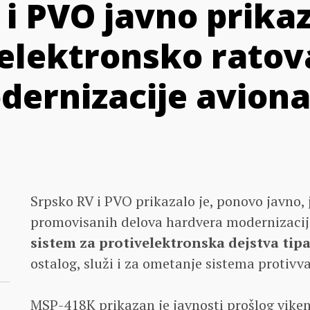
i PVO javno prikaz
 elektronsko ratov
dernizacije aviona
Srpsko RV i PVO prikazalo je, ponovo javno,
promovisanih delova hardvera modernizaci
sistem za protivelektronska dejstva ti
ostalog, služi i za ometanje sistema protiv
MSP-418K prikazan je javnosti prošlog viken