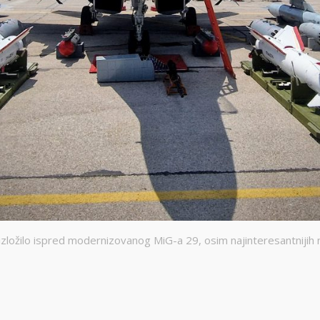
zložilo ispred modernizovanog MiG-a 29, osim najinteresantnijih n