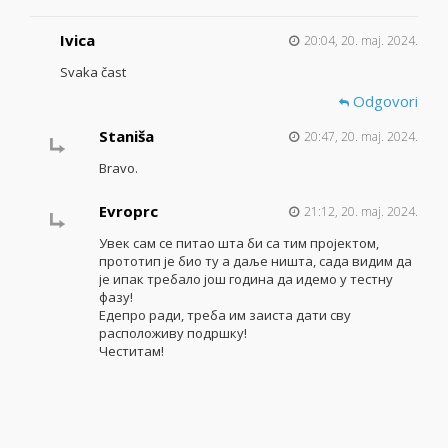
Ivica
20:04, 20. maj. 2024.
Svaka čast
Odgovori
Staniša
20:47, 20. maj. 2024.
Bravo.
Evroprc
21:12, 20. maj. 2024.
Увек сам се питао шта би са тим пројектом,
прототип је био ту а даље ништа, сада видим да
је ипак требало још година да идемо у тестну
фазу!
Едепро ради, треба им заиста дати сву
расположиву подршку!
Честитам!