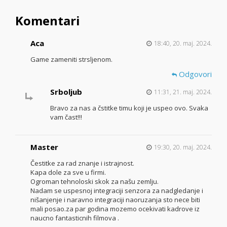
Komentari
Aca
18:40, 20. maj. 2024.
Game zameniti strsljenom.
Odgovori
Srboljub
11:31, 21. maj. 2024.
Bravo za nas a čstitke timu koji je uspeo ovo. Svaka
vam čast!!!
Master
19:30, 20. maj. 2024.
Čestitke za rad znanje i istrajnost.
Kapa dole za sve u firmi.
Ogroman tehnoloski skok za našu zemlju.
Nadam se uspesnoj integraciji senzora za nadgledanje i
nišanjenje i naravno integraciji naoruzanja sto nece biti
mali posao.za par godina mozemo ocekivati kadrove iz
naucno fantasticnih filmova .