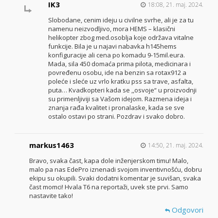
IK3
18:08, 21. maj. 2024.
Slobodane, cenim ideju u civilne svrhe, ali je za tu
namenu neizvodljivo, mora HEMS – klasični
helikopter zbog med.osoblja koje održava vitalne
funkcije. Bila je u najavi nabavka h145hems
konfiguracije ali cena po komadu 9-15mil.eura.
Mada, sila 450 domaća prima pilota, medicinara i
povređenu osobu, ide na benzin sa rotax912 a
poleće i sleće uz vrlo kratku pss sa trave, asfalta,
puta… Kvadkopteri kada se ,,osvoje“ u proizvodnji
su primenljiviji sa Vašom idejom. Razmena ideja i
znanja rađa kvalitet i pronalaske, kada se sve
ostalo ostavi po strani. Pozdrav i svako dobro.
markus1463
14:50, 21. maj. 2024.
Bravo, svaka čast, kapa dole inženjerskom timu! Malo,
malo pa nas EdePro iznenadi svojom inventivnošću, dobru
ekipu su okupili. Svaki dodatni komentar je suvišan, svaka
čast momci! Hvala T6 na reportaži, uvek ste prvi. Samo
nastavite tako!
Odgovori