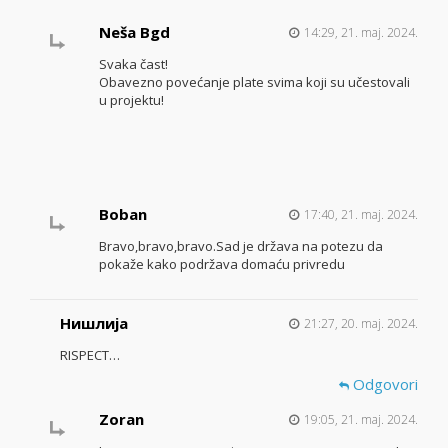
Neša Bgd
14:29, 21. maj. 2024.
Svaka čast!
Obavezno povećanje plate svima koji su učestovali
u projektu!
Boban
17:40, 21. maj. 2024.
Bravo,bravo,bravo.Sad je država na potezu da
pokaže kako podržava domaću privredu
Нишлија
21:27, 20. maj. 2024.
RISPECT…
Odgovori
Zoran
19:05, 21. maj. 2024.