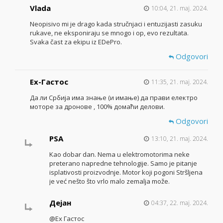
Vlada
10:04, 21. maj. 2024.
Neopisivo mi je drago kada stručnjaci i entuzijasti zasuku
rukave, ne eksponiraju se mnogo i op, evo rezultata.
Svaka čast za ekipu iz EDePro.
Odgovori
Ех-Гастос
11:35, 21. maj. 2024.
Да ли Србија има знање (и имање) да прави електро
моторе за дронове , 100% домаћи делови.
Odgovori
PSA
13:10, 21. maj. 2024.
Kao dobar dan. Nema u elektromotorima neke
preterano napredne tehnologije. Samo je pitanje
isplativosti proizvodnje. Motor koji pogoni Stršljena
je već nešto što vrlo malo zemalja može.
Дејан
04:37, 22. maj. 2024.
@Ех Гастос