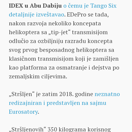
IDEX u Abu Dabiju
o čemu je Tango Six
detaljnije izveštavao
. EDePro se tada,
nakon razvoja nekoliko koncepata
helikoptera sa „tip-jet“ transmisijom
odlučio za ozbiljniju razradu koncepta
svog prvog besposadnog helikoptera sa
klasičnom transmisijom koji je zamišljen
kao platforma za osmatranje i dejstva po
zemaljskim ciljevima.
„Stršljen“ je zatim 2018. godine
neznatno
redizajniran i predstavljen na sajmu
Eurosatory
.
„Stršljenovih“ 350 kilograma korisnog