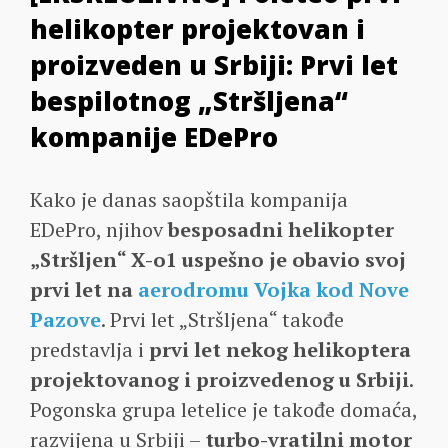
helikopter projektovan i
proizveden u Srbiji: Prvi let
bespilotnog „Stršljena“
kompanije EDePro
Kako je danas saopštila kompanija
EDePro, njihov
besposadni helikopter
„Stršljen“ X-o1 uspešno je obavio svoj
prvi let na
aerodromu Vojka kod Nove
Pazove
. Prvi let „Stršljena“ takođe
predstavlja i
prvi let nekog helikoptera
projektovanog i proizvedenog u Srbiji
.
Pogonska grupa letelice je takođe domaća,
razvijena u Srbiji –
turbo-vratilni motor