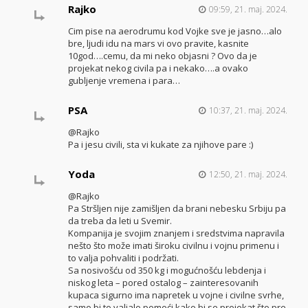
Rajko
09:59, 21. maj. 2024.
Cim pise na aerodrumu kod Vojke sve je jasno…alo
bre, ljudi idu na mars vi ovo pravite, kasnite
10god….cemu, da mi neko objasni ? Ovo da je
projekat nekog civila pa i nekako….a ovako
gubljenje vremena i para…
PSA
10:37, 21. maj. 2024.
@Rajko
Pa i jesu civili, sta vi kukate za njihove pare :)
Yoda
12:50, 21. maj. 2024.
@Rajko
Pa Stršljen nije zamišljen da brani nebesku Srbiju pa
da treba da leti u Svemir.
Kompanija je svojim znanjem i sredstvima napravila
nešto što može imati široku civilnu i vojnu primenu i
to valja pohvaliti i podržati.
Sa nosivošću od 350 kg i mogućnošću lebdenja i
niskog leta – pored ostalog – zainteresovanih
kupaca sigurno ima napretek u vojne i civilne svrhe,
samo bi to valjalo pomoći kako bi se projekat što pre