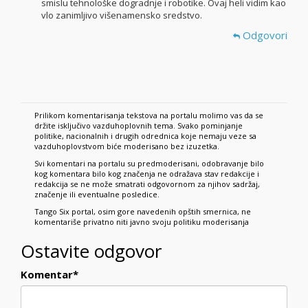
smislu tehnološke dogradnje i robotike. Ovaj heli vidim kao
vlo zanimljivo višenamensko sredstvo.
Odgovori
Prilikom komentarisanja tekstova na portalu molimo vas da se
držite isključivo vazduhoplovnih tema. Svako pominjanje
politike, nacionalnih i drugih odrednica koje nemaju veze sa
vazduhoplovstvom biće moderisano bez izuzetka.
Svi komentari na portalu su predmoderisani, odobravanje bilo
kog komentara bilo kog značenja ne odražava stav redakcije i
redakcija se ne može smatrati odgovornom za njihov sadržaj,
značenje ili eventualne posledice.
Tango Six portal, osim gore navedenih opštih smernica, ne
komentariše privatno niti javno svoju politiku moderisanja
Ostavite odgovor
Komentar
*