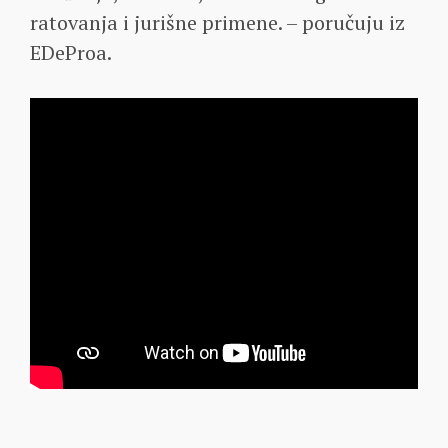
ratovanja i jurišne primene. – poručuju iz
EDeProa.