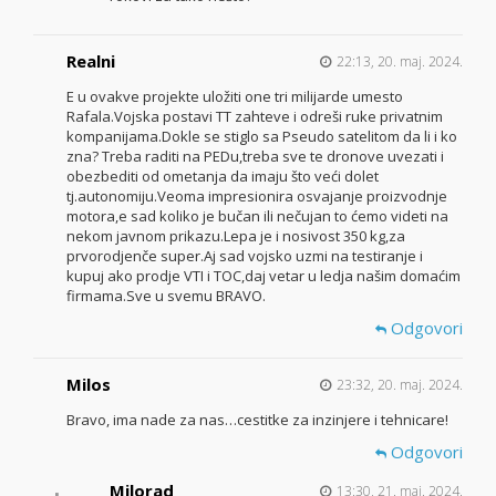
Realni
22:13, 20. maj. 2024.
E u ovakve projekte uložiti one tri milijarde umesto
Rafala.Vojska postavi TT zahteve i odreši ruke privatnim
kompanijama.Dokle se stiglo sa Pseudo satelitom da li i ko
zna? Treba raditi na PEDu,treba sve te dronove uvezati i
obezbediti od ometanja da imaju što veći dolet
tj.autonomiju.Veoma impresionira osvajanje proizvodnje
motora,e sad koliko je bučan ili nečujan to ćemo videti na
nekom javnom prikazu.Lepa je i nosivost 350 kg,za
prvorodjenče super.Aj sad vojsko uzmi na testiranje i
kupuj ako prodje VTI i TOC,daj vetar u ledja našim domaćim
firmama.Sve u svemu BRAVO.
Odgovori
Milos
23:32, 20. maj. 2024.
Bravo, ima nade za nas…cestitke za inzinjere i tehnicare!
Odgovori
Milorad
13:30, 21. maj. 2024.