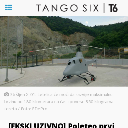
Stršljen X-01. Letelica će moći da razvije maksimalnu
brzinu od 180 kilometara na čas i ponese 350 kilograma
tereta / Foto: EDePro
[EKSKLUZIVNO] Poleteo prvi