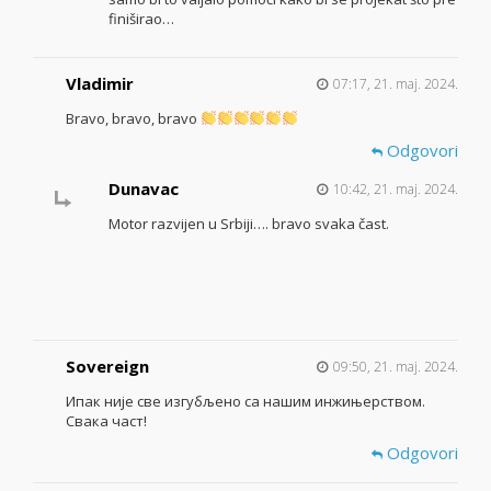
finiširao…
Vladimir
07:17, 21. maj. 2024.
Bravo, bravo, bravo
Odgovori
Dunavac
10:42, 21. maj. 2024.
Motor razvijen u Srbiji…. bravo svaka čast.
Sovereign
09:50, 21. maj. 2024.
Ипак није све изгубљено са нашим инжињерством.
Свака част!
Odgovori