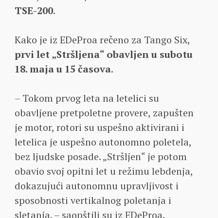
TSE-200
.
Kako je iz EDeProa rečeno za Tango Six,
prvi let „Stršljena“ obavljen u subotu
18. maja u 15 časova
.
– Tokom prvog leta na letelici su
obavljene pretpoletne provere, zapušten
je motor, rotori su uspešno aktivirani i
letelica je uspešno autonomno poletela,
bez ljudske posade. „Stršljen“ je potom
obavio svoj opitni let u režimu lebdenja,
dokazujući autonomnu upravljivost i
sposobnosti vertikalnog poletanja i
sletanja. – saopštili su iz EDeProa.