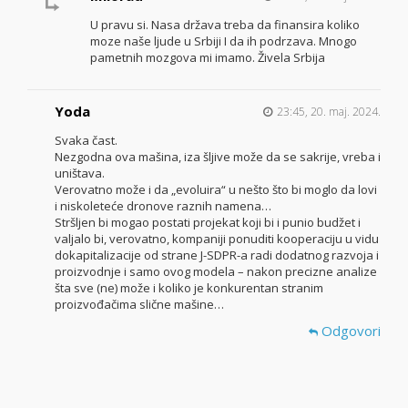
U pravu si. Nasa država treba da finansira koliko
moze naše ljude u Srbiji I da ih podrzava. Mnogo
pametnih mozgova mi imamo. Živela Srbija
Yoda
23:45, 20. maj. 2024.
Svaka čast.
Nezgodna ova mašina, iza šljive može da se sakrije, vreba i
uništava.
Verovatno može i da „evoluira“ u nešto što bi moglo da lovi
i niskoleteće dronove raznih namena…
Stršljen bi mogao postati projekat koji bi i punio budžet i
valjalo bi, verovatno, kompaniji ponuditi kooperaciju u vidu
dokapitalizacije od strane J-SDPR-a radi dodatnog razvoja i
proizvodnje i samo ovog modela – nakon precizne analize
šta sve (ne) može i koliko je konkurentan stranim
proizvođačima slične mašine…
Odgovori