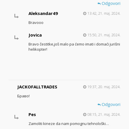
Odgovori
Aleksandar49
13:42, 21. maj. 2024.
Bravooo
Jovica
15:50, 21. maj. 2024.
Bravo čestitke,još malo pa ćemo imati i domaći jurišni
helikopter!
JACKOFALLTRADES
19:37, 20. maj. 2024.
Браво!
Odgovori
Pes
08:15, 21. maj. 2024.
Zamoliti kineze da nam pomognu tehnološki…