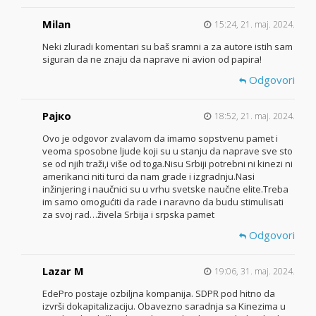
Milan
15:24, 21. maj. 2024.
Neki zluradi komentari su baš sramni a za autore istih sam
siguran da ne znaju da naprave ni avion od papira!
Odgovori
Рајко
18:52, 21. maj. 2024.
Ovo je odgovor zvalavom da imamo sopstvenu pamet i
veoma sposobne ljude koji su u stanju da naprave sve sto
se od njih traži,i više od toga.Nisu Srbiji potrebni ni kinezi ni
amerikanci niti turci da nam grade i izgradnju.Nasi
inžinjering i naučnici su u vrhu svetske naučne elite.Treba
im samo omogućiti da rade i naravno da budu stimulisati
za svoj rad…živela Srbija i srpska pamet
Odgovori
Lazar M
19:06, 31. maj. 2024.
EdePro postaje ozbiljna kompanija. SDPR pod hitno da
izvrši dokapitalizaciju. Obavezno saradnja sa Kinezima u