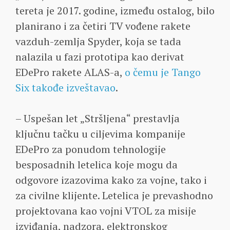
tereta je 2017. godine, između ostalog, bilo
planirano i za četiri TV vođene rakete
vazduh-zemlja Spyder, koja se tada
nalazila u fazi prototipa kao derivat
EDePro rakete ALAS-a,
o čemu je Tango
Six takođe izveštavao
.
– Uspešan let „Stršljena“ prestavlja
ključnu tačku u ciljevima kompanije
EDePro za ponudom tehnologije
besposadnih letelica koje mogu da
odgovore izazovima kako za vojne, tako i
za civilne klijente. Letelica je prevashodno
projektovana kao vojni VTOL za misije
izviđanja, nadzora, elektronskog