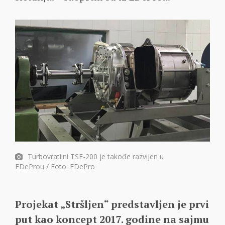
Turbovratilni TSE-200 je takođe razvijen u
EDeProu / Foto: EDePro
Projekat „Stršljen“ predstavljen je prvi
put kao koncept 2017. godine na sajmu