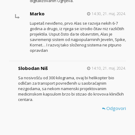
digitalizovanih Ognjeva.
Marko
14:30, 21. maj. 2024.
Lupetaš neviđeno, prvo Alas se razvija nekih 6-7
godina a drugo, iz njega se izrodio čitav niz različitih
projektila. Usput čisto da te obavrstim, Alas je
savremeniji sistem od najpopularninih Jevelin, Spike,
Kornet… I razvoj tako složenog sistema ne ptpuno
opravdan
Slobodan Niš
14:10, 21. maj. 2024.
Sa nosivošću od 300 kilograma, ovaj bi helikopter bio
odličan za transport povređenih u saobraćajnim
nezgodama, sa nekom namenski projektovanim
medicinskom kapsulom brzo bi stizao do krovova kliničkih
centara.
Odgovori