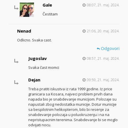
Gale
08:07, 21. maj. 2024.
Čestitam
Nenad
21:06, 20. maj. 2024.
Odlicno. Svaka cast.
Odgovori
Jugoslav
08:57, 21. maj. 2024.
Svaka čast momci
Dejan
09:59, 21. maj. 2024.
Treba pratiti iskustva iz rata 1999 godine. Iz price
granicara sa Kosara, najveci problem prvih dana
napada bio je snabdevanje municijom. Polozaje su
napustali zbog nedostatka municije. Dotur municije
sa bespilotnim helikopterom, bilo bi resenje za
snabdevanje polozaja u poluokruzenju i na na
nepristupacnim terenima. Snabdevanje bi se moglo
odvijati nocu.