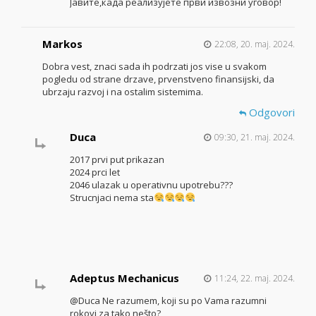
Јавите,када реализујете први извозни уговор!
Markos
22:08, 20. maj. 2024.
Dobra vest, znaci sada ih podrzati jos vise u svakom
pogledu od strane drzave, prvenstveno finansijski, da
ubrzaju razvoj i na ostalim sistemima.
Odgovori
Duca
09:30, 21. maj. 2024.
2017 prvi put prikazan
2024 prci let
2046 ulazak u operativnu upotrebu???
Strucnjaci nema sta
Adeptus Mechanicus
11:24, 22. maj. 2024.
@Duca Ne razumem, koji su po Vama razumni
rokovi za tako nešto?