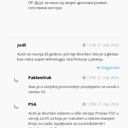
ПР-ДЦ је за неке од својих дронова развио
сопствене моторе.
Jodl
12:49, 21. maj. 2024.
ALAS se razvija 20 godina i još nije dovršen. Isto je izgledao
kao neka super tehnologija. Ista firma je u pitanju.
Odgovori
PakleniVuk
13:00, 21. maj. 2024.
Alas je u serijskoj proizvodnji i postepeno se uvodi u
sastav VS .
PSA
13:08, 21. maj. 2024.
ALAS je dovršen odavno u više verzija. Prošao TOC u
verziji za VS za koju je i naručen u nekom manjem
broju za sada. Ispaljivaće se sa modularnih i