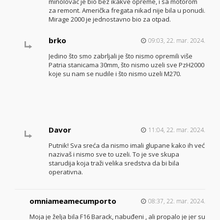
minolovac je bio bez ikakve opreme, i sa motorom
za remont. Američka fregata nikad nije bila u ponudi.
Mirage 2000 je jednostavno bio za otpad.
brko
09:03, 22. mar. 2024.
Jedino što smo zabrljali je što nismo opremili više
Patria stanicama 30mm, što nismo uzeli sve PzH2000
koje su nam se nudile i što nismo uzeli M270.
Davor
11:04, 22. mar. 2024.
Putnik! Sva sreća da nismo imali glupane kako ih već
nazivaš i nismo sve to uzeli. To je sve skupa
starudija koja traži velika sredstva da bi bila
operativna.
omniameamecumporto
08:37, 22. mar. 2024.
Moja je želja bila F16 Barack, nabuđeni , ali propalo je jer su