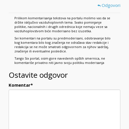
Odgovori
Prilikom komentarisanja tekstova na portalu molimo vas da se
držite isključivo vazduhoplovnih tema. Svako pominjanje
politike, nacionalnih i drugih odrednica koje nemaju veze sa
vazduhoplovstvom biće moderisano bez izuzetka.
Svi komentari na portalu su predmoderisani, odobravanje bilo
kog komentara bilo kog značenja ne odražava stav redakcije i
redakcija se ne može smatrati odgovornom za njihov sadržaj,
značenje ili eventualne posledice.
Tango Six portal, osim gore navedenih opštih smernica, ne
komentariše privatno niti javno svoju politiku moderisanja
Ostavite odgovor
Komentar
*