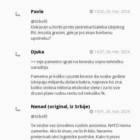
Pavle
14:20, 26. mar. 2024.
@Srbofil
Dokazan u borbi protiv Jastreba/Galeba Libijskog
RV, mozda gresim, gde je jos imao borbenu
upotrebu?
Djuka
14:27, 26. mar. 2024.
>> nije pametno igrati na kinesku vojno-tehničku
saradnju
Pametno je koliko i pustiti kineze da svake godine
iskopaju milijardu dolara bakra, naprave ko zna
koliko stotina miliona ekoloske stete i za to sve
drzavi plate rudnu rentu od nekoliko %.
Nenad (original, iz Srbije)
14:31, 26. mar. 2024.
@Srbofil
Te vezbe vec izvodimo ruskim avionima. NATO nema
zamerke. Ako bi imao, ne bi ih bilo. Necemo
preterivati oko logisticke podrske. Kako ti pises