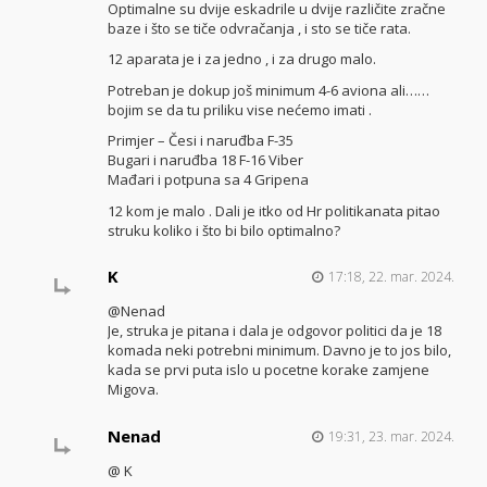
Optimalne su dvije eskadrile u dvije različite zračne
baze i što se tiče odvračanja , i sto se tiče rata.
12 aparata je i za jedno , i za drugo malo.
Potreban je dokup još minimum 4-6 aviona ali……
bojim se da tu priliku vise nećemo imati .
Primjer – Česi i naruđba F-35
Bugari i naruđba 18 F-16 Viber
Mađari i potpuna sa 4 Gripena
12 kom je malo . Dali je itko od Hr politikanata pitao
struku koliko i što bi bilo optimalno?
K
17:18, 22. mar. 2024.
@Nenad
Je, struka je pitana i dala je odgovor politici da je 18
komada neki potrebni minimum. Davno je to jos bilo,
kada se prvi puta islo u pocetne korake zamjene
Migova.
Nenad
19:31, 23. mar. 2024.
@ K