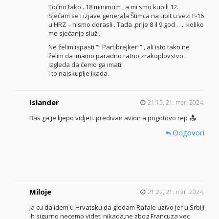
Točno tako . 18 minimum , a mi smo kupili 12.
Sjećam se i izjave generala Štimca na upit u vezi F-16
u HRZ – nismo dorasli . Tada ,prije 8 il 9 god ….. koliko
me sjećanje služi.
Ne želim ispasti “” Partibrejker”” , ali isto tako ne
želim da imamo paradno ratno zrakoplovstvo.
Izgleda da ćemo ga imati.
I to najskuplje ikada.
Islander
21:15, 21. mar. 2024.
Bas ga je lijepo vidjeti..predivan avion a pogotovo rep
Odgovori
Miloje
21:22, 21. mar. 2024.
Ja cu da idem u Hrvatsku da gledam Rafale uzivo jer u Srbiji
ih sigurno necemo videti nikada,ne zbog Francuza vec