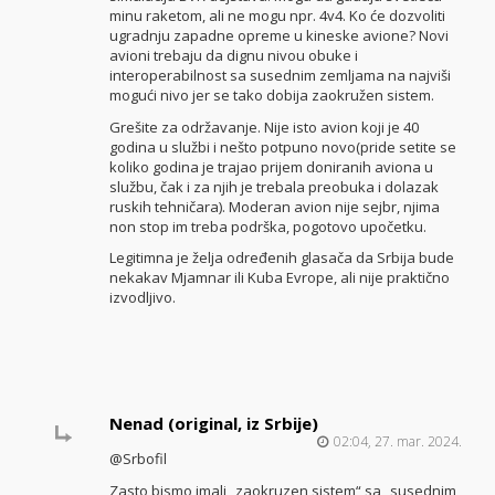
minu raketom, ali ne mogu npr. 4v4. Ko će dozvoliti
ugradnju zapadne opreme u kineske avione? Novi
avioni trebaju da dignu nivou obuke i
interoperabilnost sa susednim zemljama na najviši
mogući nivo jer se tako dobija zaokružen sistem.
Grešite za održavanje. Nije isto avion koji je 40
godina u službi i nešto potpuno novo(pride setite se
koliko godina je trajao prijem doniranih aviona u
službu, čak i za njih je trebala preobuka i dolazak
ruskih tehničara). Moderan avion nije sejbr, njima
non stop im treba podrška, pogotovo upočetku.
Legitimna je želja određenih glasača da Srbija bude
nekakav Mjamnar ili Kuba Evrope, ali nije praktično
izvodljivo.
Nenad (original, iz Srbije)
02:04, 27. mar. 2024.
@Srbofil
Zasto bismo imali „zaokruzen sistem“ sa „susednim