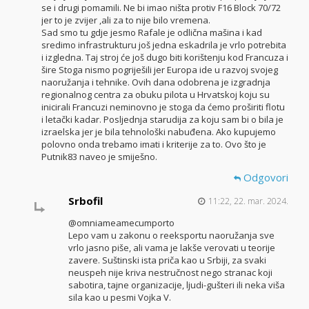
se i drugi pomamili. Ne bi imao ništa protiv F16 Block 70/72
jer to je zvijer ,ali za to nije bilo vremena.
Sad smo tu gdje jesmo Rafale je odlična mašina i kad
sredimo infrastrukturu još jedna eskadrila je vrlo potrebita
i izgledna. Taj stroj će još dugo biti korištenju kod Francuza i
šire Stoga nismo pogriješili jer Europa ide u razvoj svojeg
naoružanja i tehnike. Ovih dana odobrena je izgradnja
regionalnog centra za obuku pilota u Hrvatskoj koju su
inicirali Francuzi neminovno je stoga da ćemo proširiti flotu
i letački kadar. Posljednja starudija za koju sam bi o bila je
izraelska jer je bila tehnološki nabuđena. Ako kupujemo
polovno onda trebamo imati i kriterije za to. Ovo što je
Putnik83 naveo je smiješno.
Odgovori
Srbofil
11:22, 22. mar. 2024.
@omniameamecumporto
Lepo vam u zakonu o reeksportu naoružanja sve
vrlo jasno piše, ali vama je lakše verovati u teorije
zavere. Suštinski ista priča kao u Srbiji, za svaki
neuspeh nije kriva nestručnost nego stranac koji
sabotira, tajne organizacije, ljudi-gušteri ili neka viša
sila kao u pesmi Vojka V.