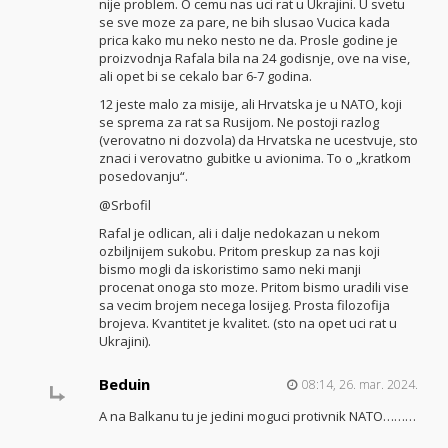
nije problem. O cemu nas uci rat u Ukrajini. U svetu
se sve moze za pare, ne bih slusao Vucica kada
prica kako mu neko nesto ne da. Prosle godine je
proizvodnja Rafala bila na 24 godisnje, ove na vise,
ali opet bi se cekalo bar 6-7 godina.
12 jeste malo za misije, ali Hrvatska je u NATO, koji
se sprema za rat sa Rusijom. Ne postoji razlog
(verovatno ni dozvola) da Hrvatska ne ucestvuje, sto
znaci i verovatno gubitke u avionima. To o „kratkom
posedovanju“.
@Srbofil
Rafal je odlican, ali i dalje nedokazan u nekom
ozbiljnijem sukobu. Pritom preskup za nas koji
bismo mogli da iskoristimo samo neki manji
procenat onoga sto moze. Pritom bismo uradili vise
sa vecim brojem necega losijeg. Prosta filozofija
brojeva. Kvantitet je kvalitet. (sto na opet uci rat u
Ukrajini).
Beduin
08:14, 26. mar. 2024.
A na Balkanu tu je jedini moguci protivnik NATO………