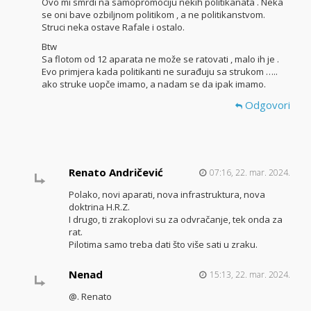
Ovo mi smrdi na samopromociju nekih politikanata . Neka
se oni bave ozbiljnom politikom , a ne politikanstvom.
Struci neka ostave Rafale i ostalo.
Btw
Sa flotom od 12 aparata ne može se ratovati , malo ih je .
Evo primjera kada politikanti ne surađuju sa strukom …..
ako struke uopče imamo, a nadam se da ipak imamo.
Odgovori
Renato Andričević
07:16, 22. mar. 2024.
Polako, novi aparati, nova infrastruktura, nova
doktrina H.R.Z.
I drugo, ti zrakoplovi su za odvračanje, tek onda za
rat.
Pilotima samo treba dati što više sati u zraku.
Nenad
15:13, 22. mar. 2024.
@. Renato