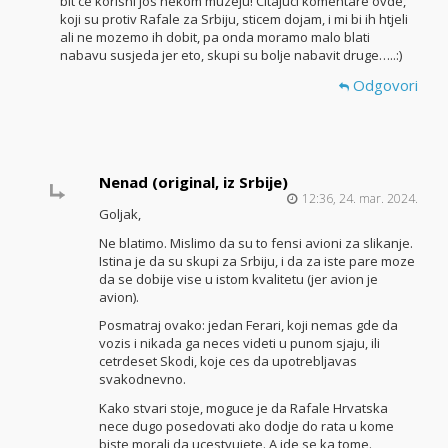
bit ce korisni jos nekom muzeju! Citajuci komentare ovde,
koji su protiv Rafale za Srbiju, sticem dojam, i mi bi ih htjeli
ali ne mozemo ih dobit, pa onda moramo malo blati
nabavu susjeda jer eto, skupi su bolje nabavit druge…..:)
Odgovori
Nenad (original, iz Srbije)
12:36, 24. mar. 2024.
Goljak,
Ne blatimo. Mislimo da su to fensi avioni za slikanje.
Istina je da su skupi za Srbiju, i da za iste pare moze
da se dobije vise u istom kvalitetu (jer avion je
avion).
Posmatraj ovako: jedan Ferari, koji nemas gde da
vozis i nikada ga neces videti u punom sjaju, ili
cetrdeset Skodi, koje ces da upotrebljavas
svakodnevno.
Kako stvari stoje, moguce je da Rafale Hrvatska
nece dugo posedovati ako dodje do rata u kome
biste morali da ucestvujete. A ide se ka tome.