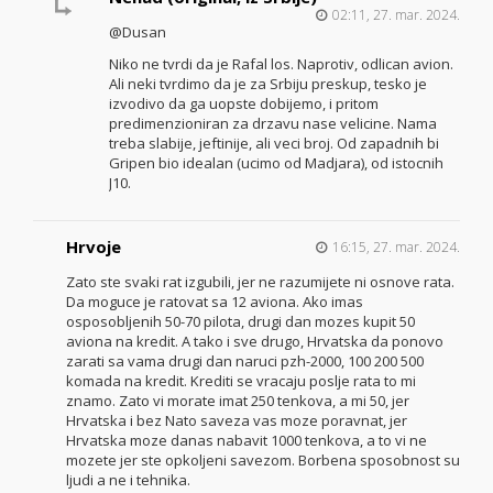
02:11, 27. mar. 2024.
@Dusan
Niko ne tvrdi da je Rafal los. Naprotiv, odlican avion.
Ali neki tvrdimo da je za Srbiju preskup, tesko je
izvodivo da ga uopste dobijemo, i pritom
predimenzioniran za drzavu nase velicine. Nama
treba slabije, jeftinije, ali veci broj. Od zapadnih bi
Gripen bio idealan (ucimo od Madjara), od istocnih
J10.
Hrvoje
16:15, 27. mar. 2024.
Zato ste svaki rat izgubili, jer ne razumijete ni osnove rata.
Da moguce je ratovat sa 12 aviona. Ako imas
osposobljenih 50-70 pilota, drugi dan mozes kupit 50
aviona na kredit. A tako i sve drugo, Hrvatska da ponovo
zarati sa vama drugi dan naruci pzh-2000, 100 200 500
komada na kredit. Krediti se vracaju poslje rata to mi
znamo. Zato vi morate imat 250 tenkova, a mi 50, jer
Hrvatska i bez Nato saveza vas moze poravnat, jer
Hrvatska moze danas nabavit 1000 tenkova, a to vi ne
mozete jer ste opkoljeni savezom. Borbena sposobnost su
ljudi a ne i tehnika.