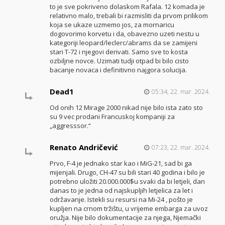
to je sve pokriveno dolaskom Rafala. 12 komada je
relativno malo, trebali bi razmisliti da prvom prilikom
koja se ukaze uzmemo jos, za mornaricu
dogovorimo korvetu i da, obavezno uzeti nestu u
kategoriji leopard/leclerc/abrams da se zamijeni
stari T-72 i njegovi derivati. Samo sve to kosta
ozbiljne novce. Uzimati tudji otpad bi bilo cisto
bacanje novaca i definitivno najgora solucija.
Dead1
05:34, 22. mar. 2024.
Od onih 12 Mirage 2000 nikad nije bilo ista zato sto
su 9 vec prodani Francuskoj kompaniji za
„aggresssor.“
Renato Andričević
07:23, 22. mar. 2024.
Prvo, F-4 je jednako star kao i MiG-21, sad bi ga
mijenjali. Drugo, CH-47 su bili stari 40 godina i bilo je
potrebno uložiti 20.000.000$u svaki da bi letjeli, dan
danas to je jedna od najskupljih letjelica za let i
održavanje. Istekli su resursi na Mi-24 , pošto je
kupljen na crnom tržištu, u vrijeme embarga za uvoz
oružja. Nije bilo dokumentacije za njega, Njemački