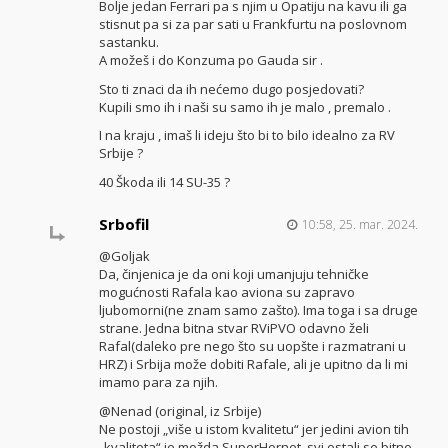
Bolje jedan Ferrari pa s njim u Opatiju na kavu ili ga
stisnut pa si za par sati u Frankfurtu na poslovnom
sastanku.
A možeš i do Konzuma po Gauda sir .
Sto ti znaci da ih nećemo dugo posjedovati?
Kupili smo ih i naši su samo ih je malo , premalo .
I na kraju , imaš li ideju što bi to bilo idealno za RV
Srbije ?
40 Škoda ili 14 SU-35 ?
Srbofil
10:58, 25. mar. 2024.
@Goljak
Da, činjenica je da oni koji umanjuju tehničke
mogućnosti Rafala kao aviona su zapravo
ljubomorni(ne znam samo zašto). Ima toga i sa druge
strane. Jedna bitna stvar RViPVO odavno želi
Rafal(daleko pre nego što su uopšte i razmatrani u
HRZ) i Srbija može dobiti Rafale, ali je upitno da li mi
imamo para za njih.
@Nenad (original, iz Srbije)
Ne postoji „više u istom kvalitetu“ jer jedini avion tih
„kvaliteta“ je možda SuperHornet, svi ostali se bitno