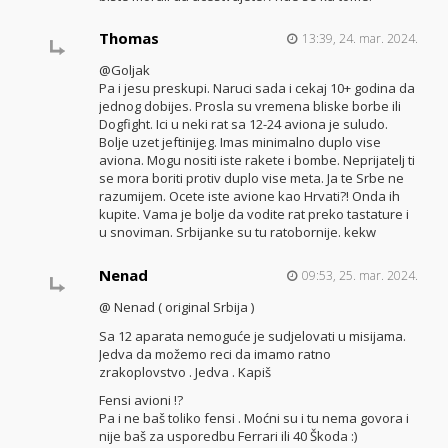
Thomas
13:39, 24. mar. 2024.
@Goljak
Pa i jesu preskupi. Naruci sada i cekaj 10+ godina da
jednog dobijes. Prosla su vremena bliske borbe ili
Dogfight. Ici u neki rat sa 12-24 aviona je suludo.
Bolje uzet jeftinijeg. Imas minimalno duplo vise
aviona. Mogu nositi iste rakete i bombe. Neprijatelj ti
se mora boriti protiv duplo vise meta. Ja te Srbe ne
razumijem. Ocete iste avione kao Hrvati?! Onda ih
kupite. Vama je bolje da vodite rat preko tastature i
u snoviman. Srbijanke su tu ratobornije. kekw
Nenad
09:53, 25. mar. 2024.
@ Nenad ( original Srbija )
Sa 12 aparata nemoguće je sudjelovati u misijama.
Jedva da možemo reci da imamo ratno
zrakoplovstvo . Jedva . Kapiš
Fensi avioni !?
Pa i ne baš toliko fensi . Moćni su i tu nema govora i
nije baš za usporedbu Ferrari ili 40 Škoda :)