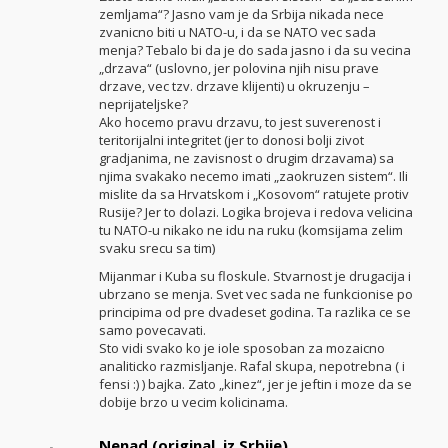
zemljama“? Jasno vam je da Srbija nikada nece
zvanicno biti u NATO-u, i da se NATO vec sada
menja? Tebalo bi da je do sada jasno i da su vecina
„drzava“ (uslovno, jer polovina njih nisu prave
drzave, vec tzv. drzave klijenti) u okruzenju –
neprijateljske?
Ako hocemo pravu drzavu, to jest suverenost i
teritorijalni integritet (jer to donosi bolji zivot
gradjanima, ne zavisnost o drugim drzavama) sa
njima svakako necemo imati „zaokruzen sistem“. Ili
mislite da sa Hrvatskom i „Kosovom“ ratujete protiv
Rusije? Jer to dolazi. Logika brojeva i redova velicina
tu NATO-u nikako ne idu na ruku (komsijama zelim
svaku srecu sa tim)
Mijanmar i Kuba su floskule. Stvarnost je drugacija i
ubrzano se menja. Svet vec sada ne funkcionise po
principima od pre dvadeset godina. Ta razlika ce se
samo povecavati.
Sto vidi svako ko je iole sposoban za mozaicno
analiticko razmisljanje. Rafal skupa, nepotrebna ( i
fensi :) ) bajka. Zato „kinez“, jer je jeftin i moze da se
dobije brzo u vecim kolicinama.
Nenad (original, iz Srbije)