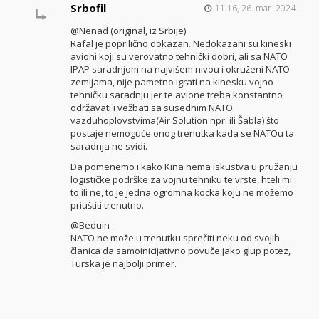
Srbofil
11:16, 26. mar. 2024.
@Nenad (original, iz Srbije)
Rafal je poprilično dokazan. Nedokazani su kineski
avioni koji su verovatno tehnički dobri, ali sa NATO
IPAP saradnjom na najvišem nivou i okruženi NATO
zemljama, nije pametno igrati na kinesku vojno-
tehničku saradnju jer te avione treba konstantno
održavati i vežbati sa susednim NATO
vazduhoplovstvima(Air Solution npr. ili Šabla) što
postaje nemoguće onog trenutka kada se NATOu ta
saradnja ne svidi.
Da pomenemo i kako Kina nema iskustva u pružanju
logističke podrške za vojnu tehniku te vrste, hteli mi
to ili ne, to je jedna ogromna kocka koju ne možemo
priuštiti trenutno.
@Beduin
NATO ne može u trenutku sprečiti neku od svojih
članica da samoinicijativno povuče jako glup potez,
Turska je najbolji primer.