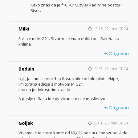
Kako znas da je f16 70/72 zvjer kad ni ne postoji?
Biser.
Milki
12:16, 22. mar. 2024.
Falit će mi MIG21. Stvarno je imao oblik i pol. Raketa sa
krilima.
Odgovori
Beduin
19:35, 22. mar. 2024.
Ugl., ja sam si priskrbio flasu votke od old pilots ekipe,
limitorana edicija s motivom MIG21.
Ima da je dokusurimo taj da….
A poslje u flasu ide djevicansko ulje maslinovo
Odgovori
Goljak
23:01, 23. mar. 2024.
Vrijeme je te stare kante od Mig 21 poslat u mirovunu! Ajde,