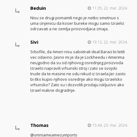
Beduin
11:35, 22. mar. 2024.
Nisu se drugi pomamili nego je netko smetnuo s
uma cinjenicu da koser bureke mogu samo Izraelci
odrzavati a ne zemlja proizvodjaca zmaja.
Sivi
19:12, 22. mar. 2024.
Srbofile, da Ameri nisu sabotirali deal Baraci bi letili
vec odavno. Jasno mi je da je Lockheedu i Amerima
neugodno da su od njihovog osrednjeg proizvoda
Izraelci napravili vrhunski stroj i zato se svojski
trude da te masine ne odu nikud iz Izraela.Jer zasto
bi itko kupio njihovo osrednje ako mogu Izraelsko
vrhunsko? Zato su i dozvolili prodaju iskljucivo ako
Izrael makne dogradnje.
Thomas
15:44, 23. mar. 2024.
@omniameamecumporto