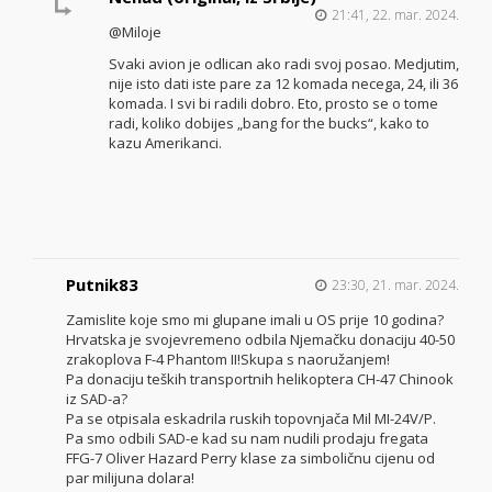
21:41, 22. mar. 2024.
@Miloje
Svaki avion je odlican ako radi svoj posao. Medjutim,
nije isto dati iste pare za 12 komada necega, 24, ili 36
komada. I svi bi radili dobro. Eto, prosto se o tome
radi, koliko dobijes „bang for the bucks“, kako to
kazu Amerikanci.
Putnik83
23:30, 21. mar. 2024.
Zamislite koje smo mi glupane imali u OS prije 10 godina?
Hrvatska je svojevremeno odbila Njemačku donaciju 40-50
zrakoplova F-4 Phantom II!Skupa s naoružanjem!
Pa donaciju teških transportnih helikoptera CH-47 Chinook
iz SAD-a?
Pa se otpisala eskadrila ruskih topovnjača Mil MI-24V/P.
Pa smo odbili SAD-e kad su nam nudili prodaju fregata
FFG-7 Oliver Hazard Perry klase za simboličnu cijenu od
par milijuna dolara!