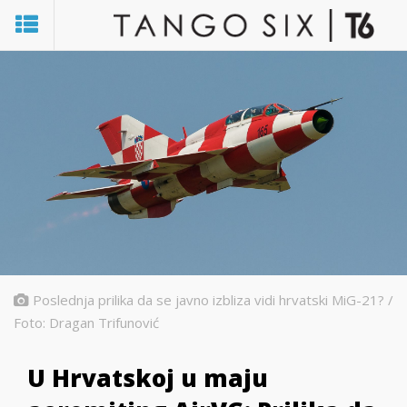
Poslednja prilika da se javno izbliza vidi hrvatski MiG-21? /
Foto: Dragan Trifunović
U Hrvatskoj u maju