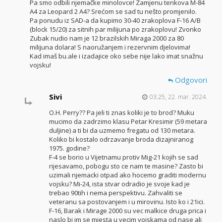
Pa smo odbili njemačke minolovce! Zamjenu tenkova M-84
A4 za Leopard 2 A4? Srećom se sad tu nešto promjenilo.
Pa ponudu iz SAD-a da kupimo 30-40 zrakoplova F-16 A/B
(block 15/20) za sitnih par milijuna po zrakoplovu! Zvonko
Zubak nudio nam je 12 brazilskih Miraga 2000 za 80
milijuna dolara! S naoružanjem i rezervnim djelovima!
Kad imaš bu.ale i izadajice oko sebe nije lako imat snažnu
vojsku!
Odgovori
Sivi
03:25, 22. mar. 2024.
O.H. Perry?? Pa jeli ti znas koliki je to brod? Muku
mucimo da zadrzimo klasu Petar Kresimir (59 metara
duljine) a ti bi da uzmemo fregatu od 130 metara.
Koliko bi kostalo odrzavanje broda dizajniranog
1975. godine?
F-4 se borio u Vijetnamu protiv Mig-21 kojih se sad
rijesavamo, pobogu sto ce nam te masine? Zasto bi
uzimali njemacki otpad ako hocemo graditi modernu
vojsku? Mi-24, ista stvar odradio je svoje kad je
trebao 90tih i nema perspektivu. Zahvaliti se
veteranu sa postovanjem i u mirovinu. Isto ko i 21ici.
F-16, Barak i Mirage 2000 su vec malkice druga prica i
naslo bi im se mjesta u vecim vojskama od nase ali