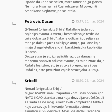
ispade da kada se ne leti, mora Kinez da ga glanca.
Ne mora. Nisu nam ni Rusi odrzavali Migove, niti
Amerikanci Sejbrove, pa se letelo.
Petrovic Dusan
15:17, 26. mar. 2024.
@Nenad (original, iz Srbije) Rafalle je jedan od
najboljih aviona u svetu, i besmisleno je tvrditi da
„nije dobar za Srbiju“, ako je odlican i pozeljan za
mnoge daleko jace i ozbiljnije armije, pa i one koje
imaju druge letelice slicnih karakteristika kao Indija
ili Katar.
Druga stvar je sto iz razlicitih razloga danas ne
mozemo nabaviti odlicne avione, ali to ne znaci da je
Rafalle los izbor, sto je struka i prepoznala i bas
Rafalle i jeste prvi izbor vojnih strucnjaka u Srbiji.
Srbofil
18:59, 26. mar. 2024.
Nenad (original, iz Srbije)
Migovi RViPVO imaju zapadnu kom. i nav opremu po
NATO i ICAO standardima koja dozvoljava učešće, ali
za sada se ne mogu uvežbavati kompleksne taktike
koje zahtevaju linkovanje formacija aviona i
simulaciju BVR dejstava. Mogu da gađaju svetleću