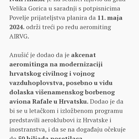
Velika Gorica u saradnji s potpisnicima
Povelje prijateljstva planira da
11. maja
2024.
održi treći po redu aeromiting
AIRVG.
Anušić je dodao da je
akcenat
aeromitinga na modernizaciji
hrvatskog civilnog i vojnog
vazduhoplovstva, posebno u vidu
dolaska višenamenskog borbenog
aviona Rafale u Hrvatsku.
Dodao je da
bi se u letačkom i izložbenom programu
predstavili aeroklubovi iz Hrvatske i
inostranstva, i da se na događaju očekuje
do
50 hiljada posetilaca.