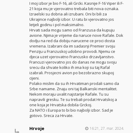
I moj izbor je bio F-16, ali Grcki. Kasnije F-16 Viper ili F-
21 koja mu je vjerovatno trebala biti nova oznaka.
Izraelski su dobria ali izrubani. Oni bi bili za
Ukrajince najbolji izbor. U ratu bi vjerovatno jos
letjeli godinu i pol maksimalno.
Hrvati sada mogu samo od Franzusa da kupuju
avione. Njima je vrijeme da naruce nove Rafale. Dok
dodju na red da dobiju narucene ce proci dosta
vremena. Izabrani da im sadasnji Premier svoju
Penziju u Franzuskoj udobno provodi. Njemu ce
djeca uzet vjerovatno Francusko drzavljanstvo.
Francuzi vjerovatno jos do danas ne mogu svoju
srecu da shvate koliko ih ima koji su taj Rafal
izabrali. Prosjecni avion po bezobrazno skupoj
cijeni.
Polako mislim da su ih Hrvatiman prodali samo da
Srbe namame. Znaju oni taj Balkanski mentalitet.
Nekom moraju uvalit najstarije Rafale. Tu su
napravili gresku. Te su trebali prodat Hrvatskoj a
one koja je Hrvatska dobila Grckoj.
Za NATO i Europa to bi bio najbolji izbor. Sad je
gotovo. Sreca za Hrvate.
Hrvoje
16:21, 27. mar. 2024.