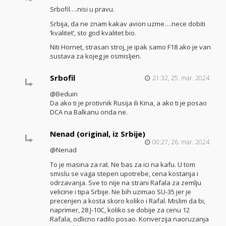
Srbofil….nisi u pravu.
Srbija, da ne znam kakav avion uzme….nece dobiti
‘kvalitet’, sto god kvalitet bio.
Niti Hornet, strasan stroj, je ipak samo F18 ako je van
sustava za kojeg je osmisljen.
Srbofil
21:32, 25. mar. 2024.
@Beduin
Da ako ti je protivnik Rusija ili Kina, a ako ti je posao
DCA na Balkanu onda ne.
Nenad (original, iz Srbije)
00:27, 26. mar. 2024.
@Nenad
To je masina za rat. Ne bas za ici na kafu. U tom
smislu se vaga stepen upotrebe, cena kostanja i
odrzavanja. Sve to nije na strani Rafala za zemlju
velicine i tipa Srbije. Ne bih uzimao SU-35 jer je
precenjen a kosta skoro koliko i Rafal. Mislim da bi,
naprimer, 28 J-10C, koliko se dobije za cenu 12
Rafala, odlicno radilo posao. Konverzija naoruzanja