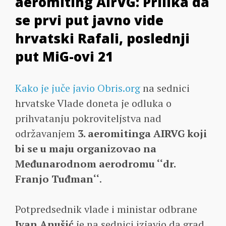
aeromiting AirVG: Prilika da
se prvi put javno vide
hrvatski Rafali, poslednji
put MiG-ovi 21
Kako je juče javio Obris.org
na sednici
hrvatske Vlade doneta je odluka o
prihvatanju pokroviteljstva nad
održavanjem
3. aeromitinga AIRVG koji
bi se u maju organizovao na
Međunarodnom aerodromu ‘‘dr.
Franjo Tuđman‘‘
.
Potpredsednik vlade i ministar odbrane
Ivan Anušić
je na sednici izjavio da grad