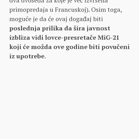
dva dvoseda za koje je već izvršena
primopredaja u Francuskoj). Osim toga,
moguće je da će ovaj događaj biti
poslednja prilika da šira javnost
izbliza vidi lovce-presretače MiG-21
koji će možda ove godine biti povučeni
iz upotrebe
.