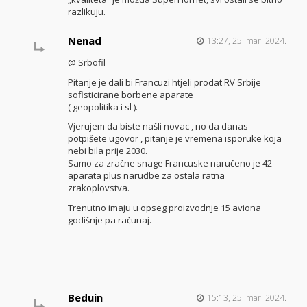
razlikuju.
Nenad
13:27, 25. mar. 2024.
@ Srbofil
Pitanje je dali bi Francuzi htjeli prodat RV Srbije
sofisticirane borbene aparate
( geopolitika i sl ).
Vjerujem da biste našli novac , no da danas
potpišete ugovor , pitanje je vremena isporuke koja
nebi bila prije 2030.
Samo za zračne snage Francuske naručeno je 42
aparata plus naruđbe za ostala ratna
zrakoplovstva.
Trenutno imaju u opseg proizvodnje 15 aviona
godišnje pa računaj.
Beduin
15:13, 25. mar. 2024.