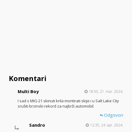
Komentari
Multi Boy
18:50, 21. mar. 2024.
I sad s MIG-21 skinuti krila montirati skije i u Salt Lake City
srušiti brzinski rekord za najbrži automobil.
Odgovori
Sandro
12:35, 24. apr. 2024.