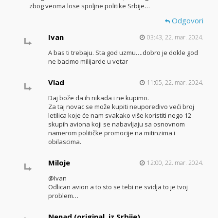
zbog veoma lose spoljne politike Srbije…
Odgovori
Ivan
03:43, 22. mar. 2024.
A bas ti trebaju. Sta god uzmu….dobro je dokle god
ne bacimo milijarde u vetar
Vlad
11:05, 22. mar. 2024.
Daj bože da ih nikada i ne kupimo.
Za taj novac se može kupiti neuporedivo veći broj
letilica koje će nam svakako više koristiti nego 12
skupih aviona koji se nabavljaju sa osnovnom
namerom političke promocije na mitinzima i
obilascima.
Miloje
12:00, 22. mar. 2024.
@Ivan
Odlican avion a to sto se tebi ne svidja to je tvoj
problem…
Nenad (original, iz Srbije)