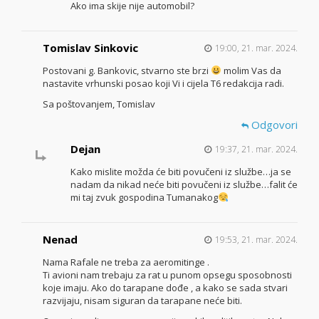
Ako ima skije nije automobil?
Tomislav Sinkovic
19:00, 21. mar. 2024.
Postovani g. Bankovic, stvarno ste brzi
molim Vas da
nastavite vrhunski posao koji Vi i cijela T6 redakcija radi.
Sa poštovanjem, Tomislav
Odgovori
Dejan
19:37, 21. mar. 2024.
Kako mislite možda će biti povučeni iz službe…ja se
nadam da nikad neće biti povučeni iz službe…falit će
mi taj zvuk gospodina Tumanakog
Nenad
19:53, 21. mar. 2024.
Nama Rafale ne treba za aeromitinge .
Ti avioni nam trebaju za rat u punom opsegu sposobnosti
koje imaju. Ako do tarapane dođe , a kako se sada stvari
razvijaju, nisam siguran da tarapane neće biti.