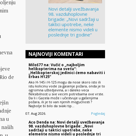
oljenju
Novi detalji uvežbavanja
tnim
98. vazduhoplovne
brigade: „Novi sadržaji u
taktici upotrebe, neke
elemente nismo videli u
poslednje tri godine“
u
a
dnevna
NAJNOVIJI KOMENTARI
-
Miloš77 na: Vučić o „najboljim
ojeve
helikopterima na svetu“:
„Helikopterskoj jedinici ćemo nabaviti i
 Rio de
Erbas H125“
Ako H-145 i H-125 mogu da nose skoro isto ili
istu kolicinu vode za gasenje požara, onda je to
ogromna uštedjevina, a i daleko veca
fleksibilnost u sve vecim potrebama ove vrste.
Da li i Gazela može i učestvuje u gašenjima
ejšn
požara, ili je to van njenih moguċnosti ?
Najbolje bi bilo da svaki tip…
adnje
07. Aug 2026.
Pogledaj
na u
Aco Denda na: Novi detalji uvežbavanja
98. vazduhoplovne brigade: „Novi
 naših
sadržaji u taktici upotrebe, neke
elemente nismo videli u poslednje tri
n, u