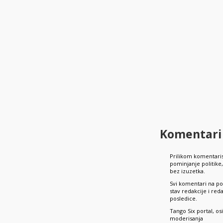
Komentari
Prilikom komentaris
pominjanje politik
bez izuzetka.
Svi komentari na po
stav redakcije i re
posledice.
Tango Six portal, o
moderisanja