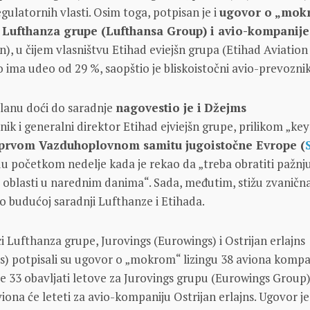
gulatornih vlasti. Osim toga, potpisan je i
ugovor o „mok
 Lufthanza grupe (Lufthansa Group) i avio-kompanije
in), u čijem vlasništvu Etihad eviejšn grupa (Etihad Aviation
ima udeo od 29 %, saopštio je bliskoistočni avio-prevoznik
lanu doći do saradnje
nagovestio je i
Džejms
ik i generalni direktor Etihad ejviejšn grupe, prilikom „ke
prvom Vazduhoplovnom samitu jugoistočne Evrope (
 početkom nedelje kada je rekao da „treba obratiti pažnj
 oblasti u narednim danima“. Sada, međutim, stižu zvaničn
 o budućoj saradnji Lufthanze i Etihada.
i Lufthanza grupe, Jurovings (Eurowings) i Ostrijan erlajns
es) potpisali su ugovor o „mokrom“ lizingu 38 aviona kompa
 će 33 obavljati letove za Jurovings grupu (Eurowings Group)
viona će leteti za avio-kompaniju Ostrijan erlajns. Ugovor je