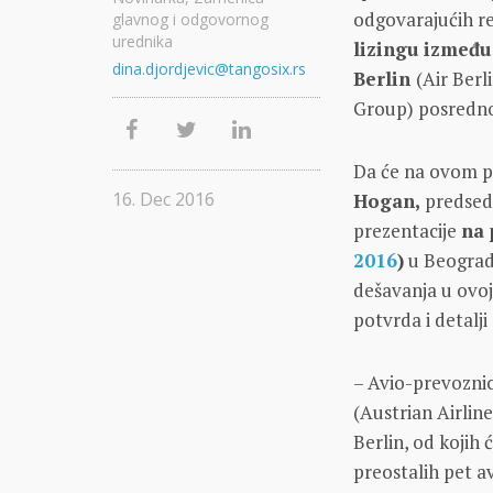
odgovarajućih re
glavnog i odgovornog
urednika
lizingu između
dina.djordjevic@tangosix.rs
Berlin
(Air Berl
Group) posredno 
Da će na ovom p
16. Dec 2016
Hogan,
predsedn
prezentacije
na 
2016
)
u Beogradu
dešavanja u ovoj
potvrda i detalji
– Avio-prevoznic
(Austrian Airlin
Berlin, od kojih
preostalih pet a