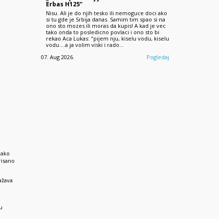
Erbas H125“
Nisu. Ali je do njih tesko ili nemoguce doci ako
si tu gde je Srbija danas. Samim tim spao si na
ono sto mozes ili moras da kupis! A kad je vec
tako onda to posledicno povlaci i ono sto bi
rekao Aca Lukas: "pijem nju, kiselu vodu, kiselu
vodu....a ja volim viski i rado…
07. Aug 2026.
Pogledaj
vako
risano
ažava
u