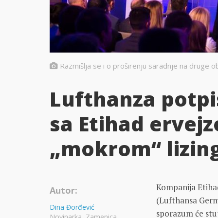
Razmišlja se i o proširenju saradnje na druge ob
Lufthanza potpi
sa Etihad ervej
„mokrom“ lizing
Kompanija Etiha
Autor:
(Lufthansa Germa
Dina Đorđević
sporazum će stup
Novinarka, Zamenica