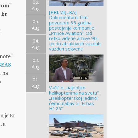
06.
rom“
Aug
[PREMIJERA]
 Er
Dokumentarni film
05.
povodom 35 godina
Aug
postojanja kompanije
.
„Prince Aviation“: Od
retko viđene arhive 90-
04.
tih do atraktivnih vazduh-
Aug
vazduh sekvenci
ynote“
03.
SEAS
Aug
u na
01.
a
Aug
Vučić o „najboljim
helikopterima na svetu“:
„Helikopterskoj jedinici
ćemo nabaviti i Erbas
H125“
nije Er
, a