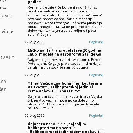
godine“
anza
Kome to trebaju više borbeni avioni? Koji su
preskupi' kada su dronovi jeftini' i o jadu
 jasno
zabaviše svu ratnu tehniku od tenkova' aviona'
razarača' nosača aviona' naftnih rafinerija i
mostova i svega i svačega! i još nema pilota čija
obuka mnogo košta. Da ne pričamo o rezrvnim
avio je
delovima i sankcijama za odredjene tipova
aviona? Bolje…
07. Aug 2026.
Pogledaj
Mićko na: Er Frans obeležava 30 godina
„hub“ modela na aerodromu Šarl de Gol
 grupe,
Najgore organizovan veliki aerodrom u Evropi.
Potpisujem. Ko ga je projektovao mislim da je
za cilj imao da što više namuči putnike.
07. Aug 2026.
Pogledaj
 sa
TT na: Vučić o „najboljim helikopterima
na svetu“: „Helikopterskoj jedinici
šer
ćemo nabaviti i Erbas H125“
Sta je sa transportnim helikopterima za Vojsku
Srbije? Ako vec ne mozemo da dobavimo
placane Mi-17 zar ne bi bilo logicno da se ide
na H225 i za VS?
07. Aug 2026.
Pogledaj
dejanera na: Vučić o „najboljim
helikopterima na svetu“:
„Helikopterskoj jedinici ćemo nabaviti i