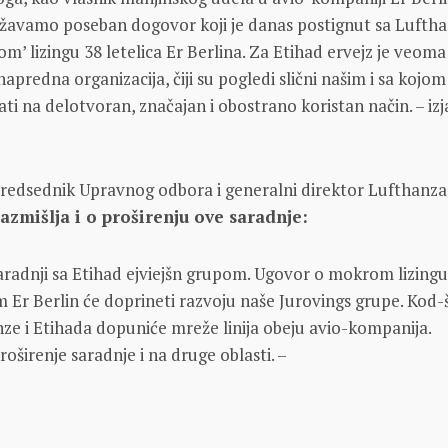
žavamo poseban dogovor koji je danas postignut sa Lufth
’ lizingu 38 letelica Er Berlina. Za Etihad ervejz je veoma
apredna organizacija, čiji su pogledi slični našim i sa kojom
i na delotvoran, značajan i obostrano koristan način. – izj
predsednik Upravnog odbora i generalni direktor Lufthanza
razmišlja i o proširenju ove saradnje:
radnji sa Etihad ejviejšn grupom. Ugovor o mokrom lizingu
Er Berlin će doprineti razvoju naše Jurovings grupe. Kod-
ze i Etihada dopuniće mreže linija obeju avio-kompanija.
širenje saradnje i na druge oblasti. –