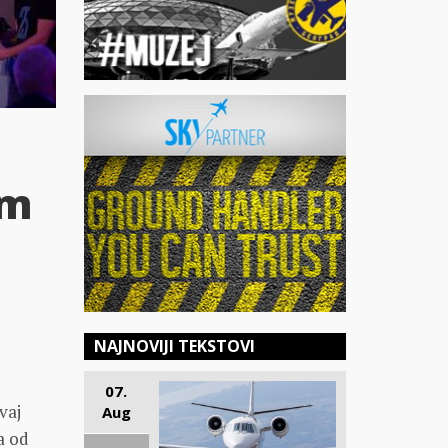
um
NAJNOVIJI TEKSTOVI
07.
vaj
Aug
a od