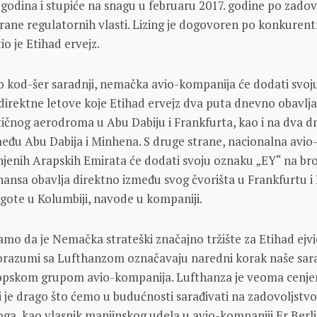
 godina i stupiće na snagu u februaru 2017. godine po zadov
trane regulatornih vlasti. Lizing je dogovoren po konkuren
o je Etihad ervejz.
 kod-šer saradnji, nemačka avio-kompanija će dodati svoj
irektne letove koje Etihad ervejz dva puta dnevno obavlj
ičnog aerodroma u Abu Dabiju i Frankfurta, kao i na dva 
među Abu Dabija i Minhena. S druge strane, nacionalna avio
jenih Arapskih Emirata će dodati svoju oznaku „EY“ na br
hansa obavlja direktno između svog čvorišta u Frankfurtu i
ogote u Kolumbiji, navode u kompaniji.
o da je Nemačka strateški značajno tržište za Etihad ejvi
porazumi sa Lufthanzom označavaju naredni korak naše sar
pskom grupom avio-kompanija. Lufthanza je veoma cenje
 je drago što ćemo u budućnosti sarađivati na zadovoljstvo
oga, kao vlasnik manjinskog udela u avio-kompaniji Er Berli