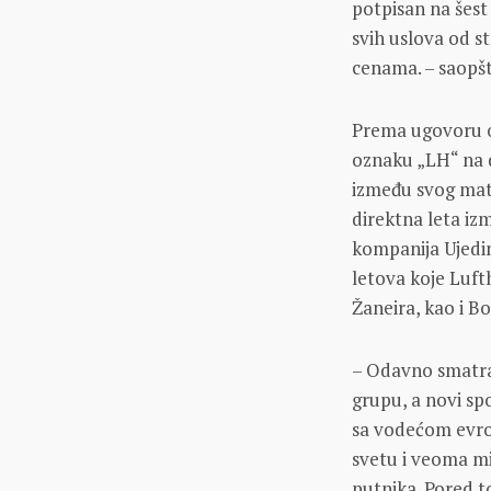
potpisan na šest
svih uslova od s
cenama. – saopšti
Prema ugovoru o
oznaku „LH“ na d
između svog mat
direktna leta iz
kompanija Ujedin
letova koje Luft
Žaneira, kao i B
– Odavno smatram
grupu, a novi s
sa vodećom evro
svetu i veoma mi
putnika. Pored t