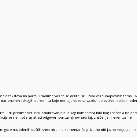
anja tekstova na portalu molimo vas da se držite isključivo vazduhoplovnih tema. S
e, nacionalnih i drugih odrednica koje nemaju veze sa vazduhoplovstvom biće mode
rtalu su predmoderisani, odobravanje bilo kog komentara bilo kog značenja ne odr
dakcija se ne može smatrati odgovornom za njihov sadržaj, značenje ili eventualne
sim gore navedenih opštih smernica, ne komentariše privatno niti javno svoju politik