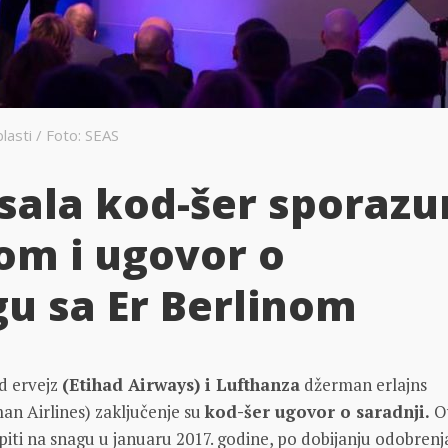
lasti / Foto: SEAS
sala kod-šer sporaz
zom i ugovor o
u sa Er Berlinom
d ervejz
(Etihad Airways) i Lufthanza
džerman erlajns
n Airlines) zaključenje su
kod-šer ugovor o saradnji.
O
iti na snagu u januaru 2017. godine, po dobijanju odobrenj