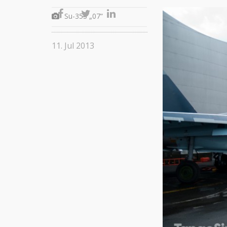
Su-35S „07“
11. Jul 2013