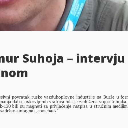
ur Suhoja – intervju
anom
sivni povratak ruske vazduhoplovne industrije na Burže u for
anja daha i iskrivljenih vratova bila je zadužena vojna tehnika.
-130 bili su magneti za privlačenje natpisa u stručnim medijim
v sadržao sintagmu „comeback“.