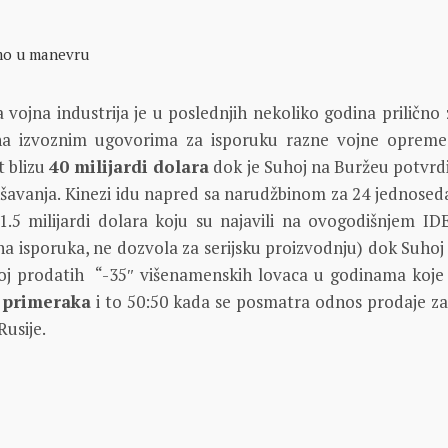
mo u manevru
vojna industrija je u poslednjih nekoliko godina prilično 
na izvoznim ugovorima za isporuku razne vojne opreme 
 blizu
40 milijardi dolara
dok je Suhoj na Buržeu potvrd
ešavanja. Kinezi idu napred sa narudžbinom za 24 jednosed
1.5 milijardi dolara koju su najavili na ovogodišnjem ID
tna isporuka, ne dozvola za serijsku proizvodnju) dok Suhoj
oj prodatih “-35″ višenamenskih lovaca u godinama koje
 primeraka
i to 50:50 kada se posmatra odnos prodaje za 
usije.