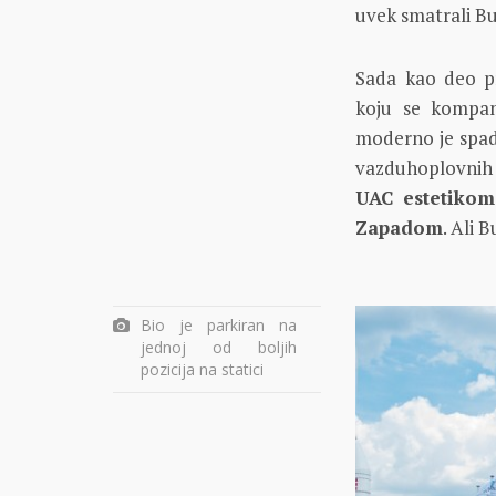
uvek smatrali Bu
Sada kao deo p
koju se kompani
moderno je spad
vazduhoplovnih 
UAC estetikom
Zapadom
. Ali 
Bio je parkiran na
jednoj od boljih
pozicija na statici