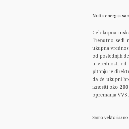
Nulta energija sa
Celokupna ruska 
Trenutno sedi 
ukupna vrednost
od poslednjih d
u vrednosti od 
pitanju je direk
da će ukupni br
iznositi oko
200
opremanja VVS R
Samo vektorisano