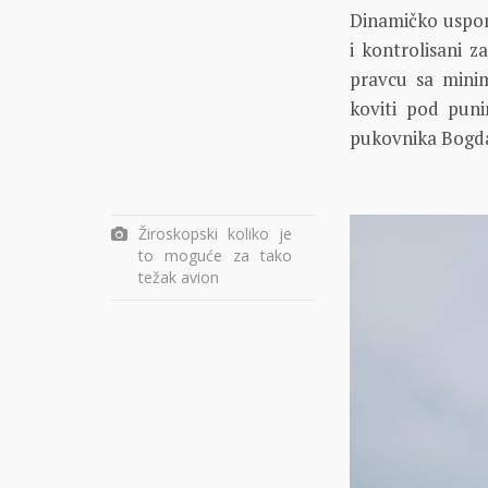
Dinamičko uspor
i kontrolisani 
pravcu sa mini
koviti pod puni
pukovnika Bogda
Žiroskopski koliko je
to moguće za tako
težak avion