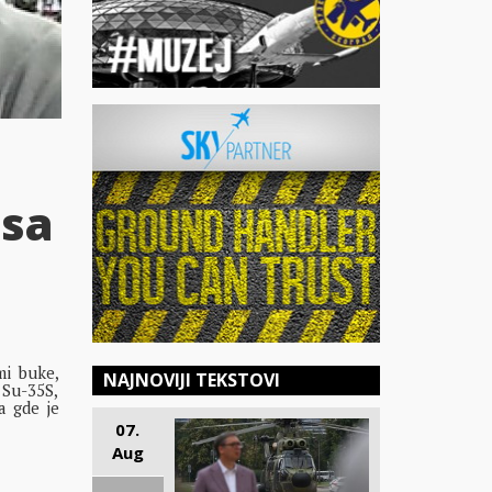
 sa
mi buke,
NAJNOVIJI TEKSTOVI
 Su-35S,
a gde je
07.
Aug