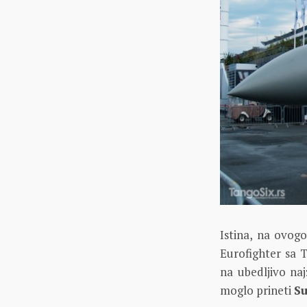
Istina, na ovogo
Eurofighter sa 
na ubedljivo na
moglo prineti
Su