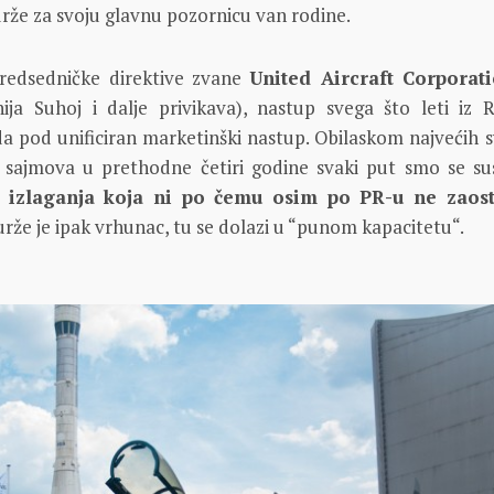
rže za svoju glavnu pozornicu van rodine.
redsedničke direktive zvane
United Aircraft Corpora
ja Suhoj i dalje privikava), nastup svega što leti iz R
a pod unificiran marketinški nastup. Obilaskom najvećih s
sajmova u prethodne četiri godine svaki put smo se sus
 izlaganja koja ni po čemu osim po PR-u ne zaost
Burže je ipak vrhunac, tu se dolazi u “punom kapacitetu“.