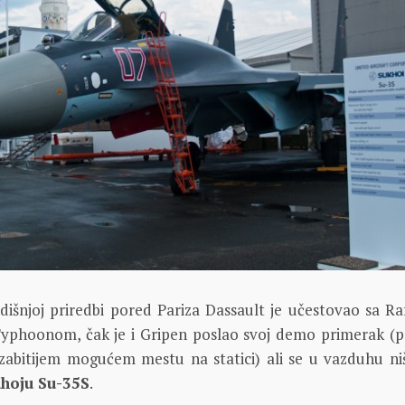
dišnjoj priredbi pored Pariza Dassault je učestovao sa Ra
Typhoonom, čak je i Gripen poslao svoj demo primerak (p
jzabitijem mogućem mestu na statici) ali se u vazduhu niš
hoju Su-35S
.