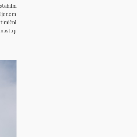
tabilni
eljenom
timični
 nastup