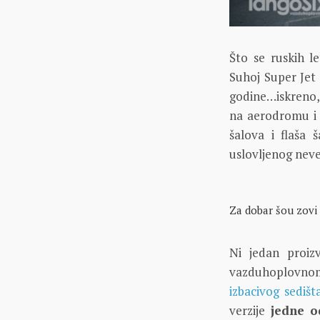
Što se ruskih le
Suhoj Super Jet 
godine…iskreno,
na aerodromu i r
šalova i flaša 
uslovljenog ne
Za dobar šou zovi
Ni jedan proiz
vazduhoplovnom 
izbacivog sediš
verzije
jedne o