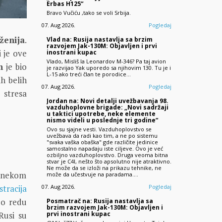
Erbas H125“
Bravo Vučiću ,tako se voli Srbija.
07. Aug 2026.
Pogledaj
ženija
.
Vlad na: Rusija nastavlja sa brzim
razvojem Jak-130M: Objavljen i prvi
i je ove
inostrani kupac
Vlado, Misliš la Leonardov M-346? Pa taj avion
n
je bio
je razvijao Yak uporedo sa njihovim 130. Tu je i
L-15 ako treći član te porodice...
ih belih
07. Aug 2026.
Pogledaj
 stresa
Jordan na: Novi detalji uvežbavanja 98.
vazduhoplovne brigade: „Novi sadržaji
u taktici upotrebe, neke elemente
nismo videli u poslednje tri godine“
Ovo su sjajne vesti. Vazduhoplovstvo se
uvežbava da radi kao tim, a ne po sistemu
"svaka vaška obaška" gde različite jedinice
samostalno napadaju iste ciljeve. Ovo je već
ozbiljno vazduhoplovstvo. Druga veoma bitna
stvar je C4I, nešto što apsolutno nije atraktivno.
Ne može da se izloži na prikazu tehnike, ne
a nekom
može da učestvuje na paradama.…
tracija
07. Aug 2026.
Pogledaj
po redu
Posmatrač na: Rusija nastavlja sa
brzim razvojem Jak-130M: Objavljen i
 Rusi su
prvi inostrani kupac