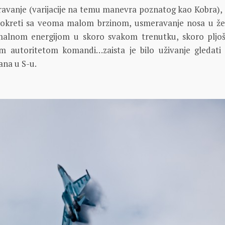
avanje (varijacije na temu manevra poznatog kao Kobra), s
zaokreti sa veoma malom brzinom, usmeravanje nosa u ž
malnom energijom u skoro svakom trenutku, skoro pljoš
m autoritetom komandi…zaista je bilo uživanje gledati
na u S-u.