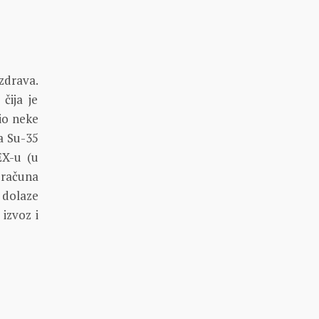
zdrava.
čija je
io neke
a Su-35
EX-u (u
 računa
 dolaze
izvoz i