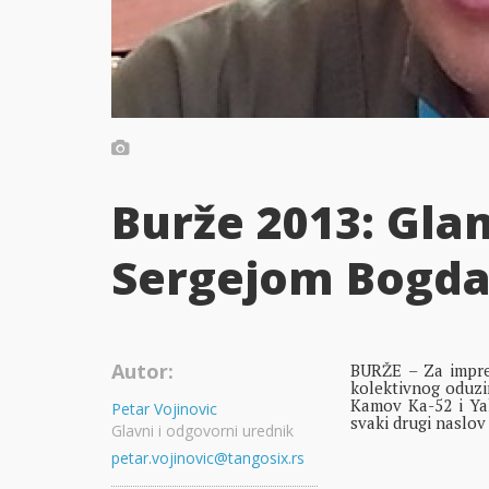
Burže 2013: Glam
Sergejom Bogd
Autor:
BURŽE – Za impre
kolektivnog oduzim
Kamov Ka-52 i Yak
Petar Vojinovic
svaki drugi naslo
Glavni i odgovorni urednik
petar.vojinovic@tangosix.rs