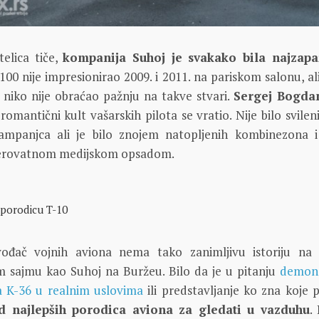
telica tiče,
kompanija Suhoj je svakako bila najzapa
100 nije impresionirao 2009. i 2011. na pariskom salonu, al
 niko nije obraćao pažnju na takve stvari.
Sergej Bogda
omantični kult vašarskih pilota se vratio. Nije bilo svilen
šampanjca ali je bilo znojem natopljenih kombinezona i
verovatnom medijskom opsadom.
 porodicu T-10
vođač vojnih aviona nema tako zanimljivu istoriju n
sajmu kao Suhoj na Buržeu. Bilo da je u pitanju
demons
ta K-36 u realnim uslovima
ili predstavljanje ko zna koje 
d najlepših porodica aviona za gledati u vazduhu
.