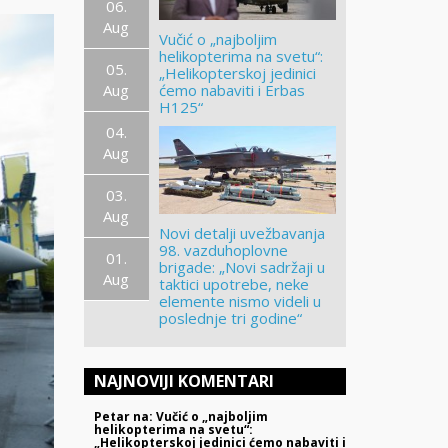
06.
Aug
Vučić o „najboljim
helikopterima na svetu“:
05.
„Helikopterskoj jedinici
Aug
ćemo nabaviti i Erbas
H125“
04.
Aug
03.
Aug
Novi detalji uvežbavanja
98. vazduhoplovne
01.
brigade: „Novi sadržaji u
Aug
taktici upotrebe, neke
elemente nismo videli u
poslednje tri godine“
NAJNOVIJI KOMENTARI
Petar na: Vučić o „najboljim
helikopterima na svetu“:
„Helikopterskoj jedinici ćemo nabaviti i