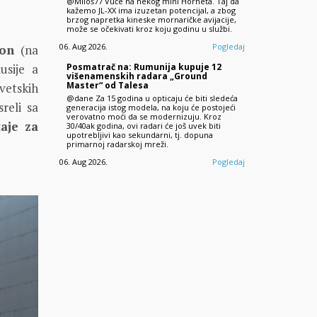
@Miloš77 Vuče na nekog mini Horneta. Taj da
kažemo JL-XX ima izuzetan potencijal, a zbog
brzog napretka kineske mornaričke avijacije,
može se očekivati kroz koju godinu u službi.
06. Aug 2026.
Pogledaj
tion
(na
usije a
Posmatrač na: Rumunija kupuje 12
višenamenskih radara „Ground
Master“ od Talesa
vetskih
@dane Za 15 godina u opticaju će biti sledeća
reli sa
generacija istog modela, na koju će postojeći
verovatno moći da se modernizuju. Kroz
aje za
30/40ak godina, ovi radari će još uvek biti
upotrebljivi kao sekundarni, tj. dopuna
primarnoj radarskoj mreži.
06. Aug 2026.
Pogledaj