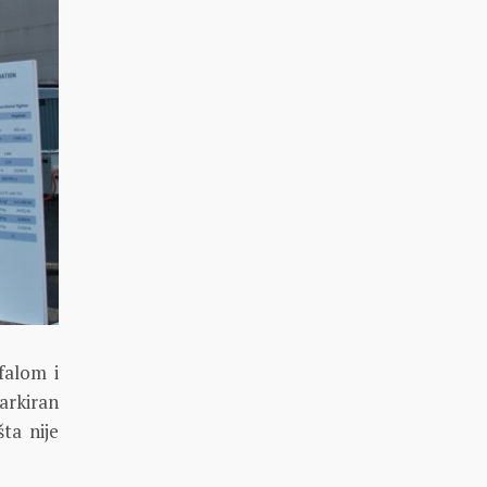
falom i
arkiran
ta nije