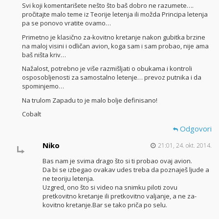
Svi koji komentarišete nešto što baš dobro ne razumete….
pročitajte malo teme iz Teorije letenja ili možda Principa letenja
pa se ponovo vratite ovamo…
Primetno je klasično za-kovitno kretanje nakon gubitka brzine
na maloj visini i odličan avion, koga sam i sam probao, nije ama
baš ništa kriv…
Nažalost, potrebno je više razmišljati o obukama i kontroli
osposobljenosti za samostalno letenje… prevoz putnika i da
spominjemo…
Na trulom Zapadu to je malo bolje definisano!
Cobalt
Odgovori
Niko
21:01, 24. okt. 2014.
Bas nam je svima drago što si ti probao ovaj avion.
Da bi se izbegao ovakav udes treba da poznaješ ljude a
ne teoriju letenja.
Uzgred, ono što si video na snimku piloti zovu
pretkovitno kretanje ili pretkovitno valjanje, a ne za-
kovitno kretanje.Bar se tako priča po selu.