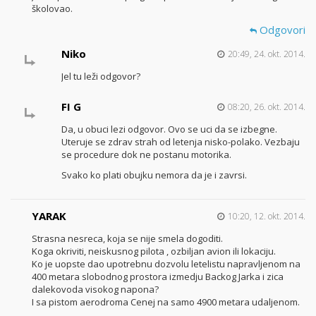
školovao.
Odgovori
Niko
20:49, 24. okt. 2014.
Jel tu leži odgovor?
FI G
08:20, 26. okt. 2014.
Da, u obuci lezi odgovor. Ovo se uci da se izbegne.
Uteruje se zdrav strah od letenja nisko-polako. Vezbaju
se procedure dok ne postanu motorika.
Svako ko plati obujku nemora da je i zavrsi.
YARAK
10:20, 12. okt. 2014.
Strasna nesreca, koja se nije smela dogoditi.
Koga okriviti, neiskusnog pilota , ozbiljan avion ili lokaciju.
Ko je uopste dao upotrebnu dozvolu letelistu napravljenom na
400 metara slobodnog prostora izmedju Backog Jarka i zica
dalekovoda visokog napona?
I sa pistom aerodroma Cenej na samo 4900 metara udaljenom.