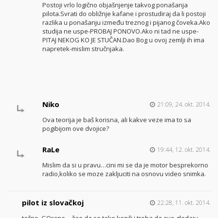
Postoji vrlo logično objašnjenje takvog ponašanja
pilota.Svrati do obližnje kafane i prostudiraj da li postoji
razlika u ponašanju između treznog i pijanog čoveka.Ako
studija ne uspe-PROBAJ PONOVO.Ako ni tad ne uspe-
PITAJ NEKOG KO JE STUČAN.Dao Bog u ovoj zemlji ih ima
napretek-mislim stručnjaka.
Niko
21:09, 24. okt. 2014.
Ova teorija je baš korisna, ali kakve veze ima to sa
pogibijom ove dvojice?
RaLe
19:44, 12. okt. 2014.
Mislim da si u pravu…cini mi se da je motor besprekorno
radio,koliko se moze zakljuciti na osnovu video snimka.
pilot iz slovačkoj
22:28, 11. okt. 2014.