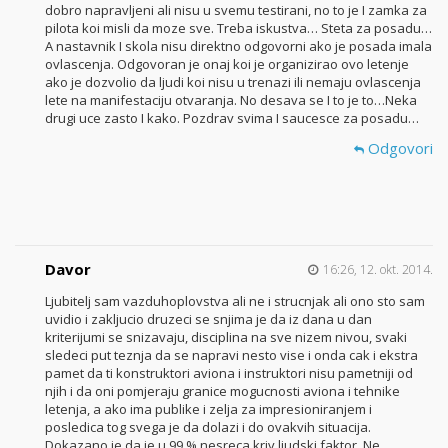
dobro napravljeni ali nisu u svemu testirani, no to je I zamka za
pilota koi misli da moze sve. Treba iskustva… Steta za posadu…
A nastavnik I skola nisu direktno odgovorni ako je posada imala
ovlascenja. Odgovoran je onaj koi je organizirao ovo letenje
ako je dozvolio da ljudi koi nisu u trenazi ili nemaju ovlascenja
lete na manifestaciju otvaranja. No desava se I to je to…Neka
drugi uce zasto I kako. Pozdrav svima I saucesce za posadu…
Odgovori
Davor
16:26, 12. okt. 2014.
Ljubitelj sam vazduhoplovstva ali ne i strucnjak ali ono sto sam
uvidio i zakljucio druzeci se snjima je da iz dana u dan
kriterijumi se snizavaju, disciplina na sve nizem nivou, svaki
sledeci put teznja da se napravi nesto vise i onda cak i ekstra
pamet da ti konstruktori aviona i instruktori nisu pametniji od
njih i da oni pomjeraju granice mogucnosti aviona i tehnike
letenja, a ako ima publike i zelja za impresioniranjem i
posledica tog svega je da dolazi i do ovakvih situacija.
Dokazano je da je u 99 % nesreca kriv ljudski faktor. Ne