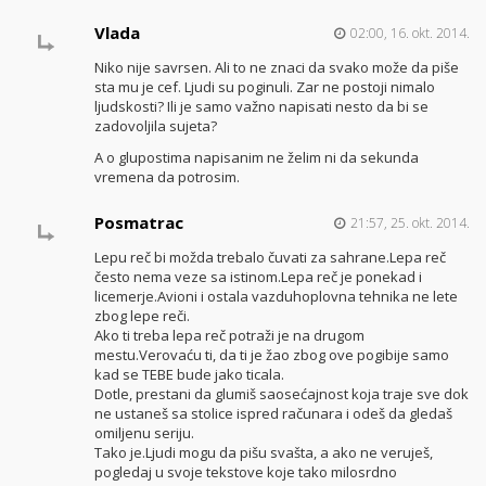
Vlada
02:00, 16. okt. 2014.
Niko nije savrsen. Ali to ne znaci da svako može da piše
sta mu je cef. Ljudi su poginuli. Zar ne postoji nimalo
ljudskosti? Ili je samo važno napisati nesto da bi se
zadovoljila sujeta?
A o glupostima napisanim ne želim ni da sekunda
vremena da potrosim.
Posmatrac
21:57, 25. okt. 2014.
Lepu reč bi možda trebalo čuvati za sahrane.Lepa reč
često nema veze sa istinom.Lepa reč je ponekad i
licemerje.Avioni i ostala vazduhoplovna tehnika ne lete
zbog lepe reči.
Ako ti treba lepa reč potraži je na drugom
mestu.Verovaću ti, da ti je žao zbog ove pogibije samo
kad se TEBE bude jako ticala.
Dotle, prestani da glumiš saosećajnost koja traje sve dok
ne ustaneš sa stolice ispred računara i odeš da gledaš
omiljenu seriju.
Tako je.Ljudi mogu da pišu svašta, a ako ne veruješ,
pogledaj u svoje tekstove koje tako milosrdno