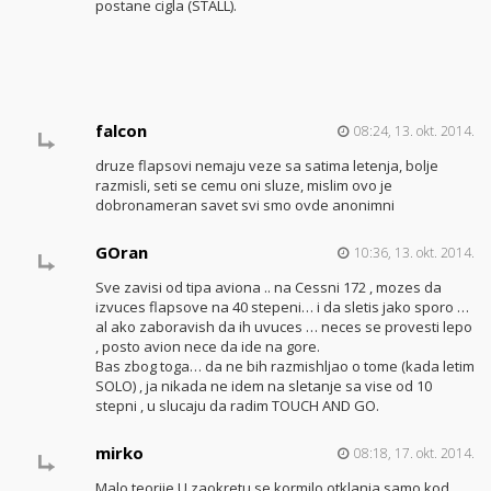
postane cigla (STALL).
falcon
08:24, 13. okt. 2014.
druze flapsovi nemaju veze sa satima letenja, bolje
razmisli, seti se cemu oni sluze, mislim ovo je
dobronameran savet svi smo ovde anonimni
GOran
10:36, 13. okt. 2014.
Sve zavisi od tipa aviona .. na Cessni 172 , mozes da
izvuces flapsove na 40 stepeni… i da sletis jako sporo …
al ako zaboravish da ih uvuces … neces se provesti lepo
, posto avion nece da ide na gore.
Bas zbog toga… da ne bih razmishljao o tome (kada letim
SOLO) , ja nikada ne idem na sletanje sa vise od 10
stepni , u slucaju da radim TOUCH AND GO.
mirko
08:18, 17. okt. 2014.
Malo teorije.U zaokretu se kormilo otklanja samo kod