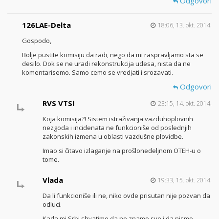
Odgovori
126LAE-Delta
18:06, 13. okt. 2014.
Gospodo,
Bolje pustite komisiju da radi, nego da mi raspravljamo sta se
desilo. Dok se ne uradi rekonstrukcija udesa, nista da ne
komentarisemo. Samo cemo se vredjati i srozavati.
Odgovori
RVS VTSl
23:15, 14. okt. 2014.
Koja komisija?! Sistem istraživanja vazduhoplovnih
nezgoda i incidenata ne funkcioniše od poslednjih
zakonskih izmena u oblasti vazdušne plovidbe.
Imao si čitavo izlaganje na prošlonedeljnom OTEH-u o
tome.
Vlada
19:33, 15. okt. 2014.
Da li funkcioniše ili ne, niko ovde prisutan nije pozvan da
odluci.
Kada mi Srbi shvatimo da ne znamo sve i da nismo