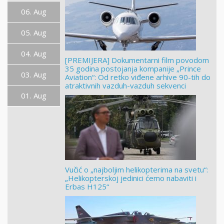
06. Aug
05. Aug
04. Aug
[PREMIJERA] Dokumentarni film povodom
35 godina postojanja kompanije „Prince
03. Aug
Aviation“: Od retko viđene arhive 90-tih do
atraktivnih vazduh-vazduh sekvenci
01. Aug
Vučić o „najboljim helikopterima na svetu“:
„Helikopterskoj jedinici ćemo nabaviti i
Erbas H125“