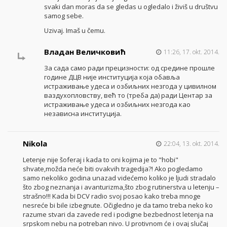
svaki dan moras da se gledas u ogledalo i živiš u društvu
samog sebe.
Uzivaj. Imaš u čemu.
Владан Величковић
11:26, 17. okt. 2014.
За сада само ради прецизности: од средине прошле
године ДЦВ није институција која обавља
истраживање удеса и озбиљних незгода у цивилном
ваздухопловству, већ то (треба да) ради Центар за
истраживање удеса и озбиљних незгода као
независна институција.
Nikola
22:04, 13. okt. 2014.
Letenje nije šoferaj i kada to oni kojima je to "hobi"
shvate,možda neće biti ovakvih tragedija?! Ako pogledamo
samo nekoliko godina unazad videćemo koliko je ljudi stradalo
što zbog neznanja i avanturizma,što zbog rutinerstva u letenju –
strašno!!! Kada bi DCV radio svoj posao kako treba mnoge
nesreće bi bile izbegnute. Očigledno je da tamo treba neko ko
razume stvari da zavede red i podigne bezbednost letenja na
srpskom nebu na potreban nivo. U protivnom će i ovaj slučaj