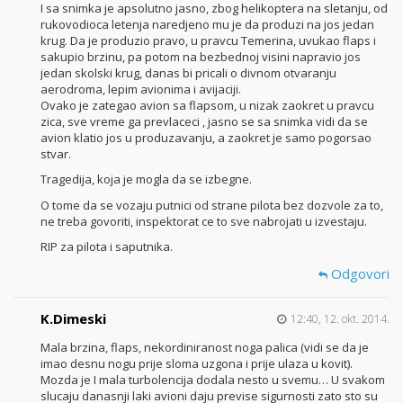
I sa snimka je apsolutno jasno, zbog helikoptera na sletanju, od
rukovodioca letenja naredjeno mu je da produzi na jos jedan
krug. Da je produzio pravo, u pravcu Temerina, uvukao flaps i
sakupio brzinu, pa potom na bezbednoj visini napravio jos
jedan skolski krug, danas bi pricali o divnom otvaranju
aerodroma, lepim avionima i avijaciji.
Ovako je zategao avion sa flapsom, u nizak zaokret u pravcu
zica, sve vreme ga prevlaceci , jasno se sa snimka vidi da se
avion klatio jos u produzavanju, a zaokret je samo pogorsao
stvar.
Tragedija, koja je mogla da se izbegne.
O tome da se vozaju putnici od strane pilota bez dozvole za to,
ne treba govoriti, inspektorat ce to sve nabrojati u izvestaju.
RIP za pilota i saputnika.
Odgovori
K.Dimeski
12:40, 12. okt. 2014.
Mala brzina, flaps, nekordiniranost noga palica (vidi se da je
imao desnu nogu prije sloma uzgona i prije ulaza u kovit).
Mozda je I mala turbolencija dodala nesto u svemu… U svakom
slucaju danasnji laki avioni daju previse sigurnosti zato sto su