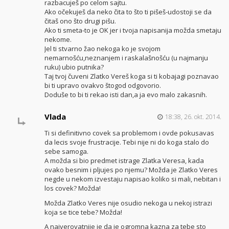
razbacuješ po celom sajtu.
Ako očekuješ da neko čita to što ti pišeš-udostoji se da
čitaš ono što drugi pišu.
Ako ti smeta-to je OK jer i tvoja napisanija možda smetaju
nekome.
Jel ti stvarno žao nekoga ko je svojom
nemarnošću,neznanjem i raskalašnošću (u najmanju
ruku) ubio putnika?
Taj tvoj čuveni Zlatko Vereš koga si ti kobajagi poznavao
bi ti upravo ovakvo štogod odgovorio.
Doduše to bi ti rekao isti dan,a ja evo malo zakasnih.
Vlada
18:38, 26. okt. 2014.
Ti si definitivno covek sa problemom i ovde pokusavas
da lecis svoje frustracije. Tebi nije ni do koga stalo do
sebe samoga.
A možda si bio predmet istrage Zlatka Veresa, kada
ovako besnim i pljujes po njemu? Možda je Zlatko Veres
negde u nekom izvestaju napisao koliko si mali, nebitan i
los covek? Možda!
Možda Zlatko Veres nije osudio nekoga u nekoj istrazi
koja se tice tebe? Možda!
A najverovatnije je da je ogromna kazna za tebe sto