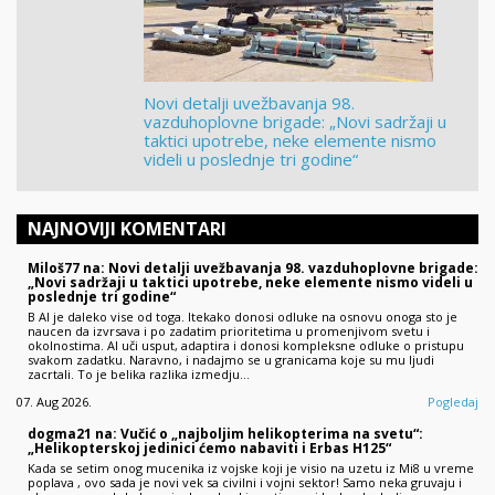
Novi detalji uvežbavanja 98.
vazduhoplovne brigade: „Novi sadržaji u
taktici upotrebe, neke elemente nismo
videli u poslednje tri godine“
NAJNOVIJI KOMENTARI
Miloš77 na: Novi detalji uvežbavanja 98. vazduhoplovne brigade:
„Novi sadržaji u taktici upotrebe, neke elemente nismo videli u
poslednje tri godine“
B AI je daleko vise od toga. Itekako donosi odluke na osnovu onoga sto je
naucen da izvrsava i po zadatim prioritetima u promenjivom svetu i
okolnostima. AI uči usput, adaptira i donosi kompleksne odluke o pristupu
svakom zadatku. Naravno, i nadajmo se u granicama koje su mu ljudi
zacrtali. To je belika razlika izmedju…
07. Aug 2026.
Pogledaj
dogma21 na: Vučić o „najboljim helikopterima na svetu“:
„Helikopterskoj jedinici ćemo nabaviti i Erbas H125“
Kada se setim onog mucenika iz vojske koji je visio na uzetu iz Mi8 u vreme
poplava , ovo sada je novi vek sa civilni i vojni sektor! Samo neka gruvaju i