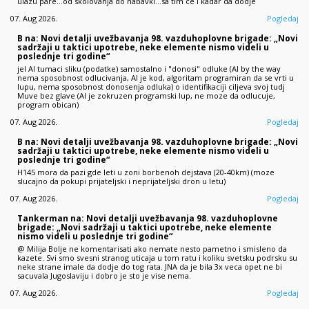
ulazu pare...od skolovanja do nabavki...sa tim ce i kadar da dodje
07. Aug 2026.
Pogledaj
B na: Novi detalji uvežbavanja 98. vazduhoplovne brigade: „Novi
sadržaji u taktici upotrebe, neke elemente nismo videli u
poslednje tri godine“
jel AI tumaci sliku (podatke) samostalno i "donosi" odluke (AI by the way
nema sposobnost odlucivanja, AI je kod, algoritam programiran da se vrti u
lupu, nema sposobnost donosenja odluka) o identifikaciji ciljeva svoj tudj
Muve bez glave (AI je zokruzen programski lup, ne moze da odlucuje,
program obican)
07. Aug 2026.
Pogledaj
B na: Novi detalji uvežbavanja 98. vazduhoplovne brigade: „Novi
sadržaji u taktici upotrebe, neke elemente nismo videli u
poslednje tri godine“
H145 mora da pazi gde leti u zoni borbenoh dejstava (20-40km) (moze
slucajno da pokupi prijateljski i neprijateljski dron u letu)
07. Aug 2026.
Pogledaj
Tankerman na: Novi detalji uvežbavanja 98. vazduhoplovne
brigade: „Novi sadržaji u taktici upotrebe, neke elemente
nismo videli u poslednje tri godine“
@ Milija Bolje ne komentarisati ako nemate nesto pametno i smisleno da
kazete. Svi smo svesni stranog uticaja u tom ratu i koliku svetsku podrsku su
neke strane imale da dodje do tog rata. JNA da je bila 3x veca opet ne bi
sacuvala Jugoslaviju i dobro je sto je vise nema.
07. Aug 2026.
Pogledaj