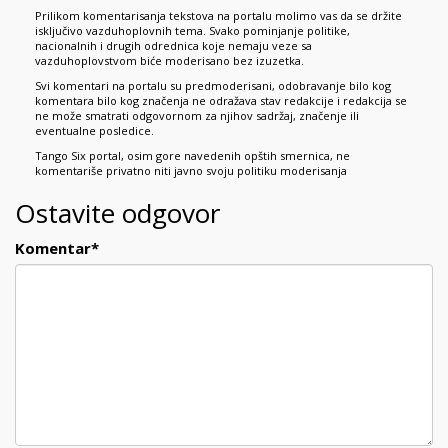
Prilikom komentarisanja tekstova na portalu molimo vas da se držite
isključivo vazduhoplovnih tema. Svako pominjanje politike,
nacionalnih i drugih odrednica koje nemaju veze sa
vazduhoplovstvom biće moderisano bez izuzetka.
Svi komentari na portalu su predmoderisani, odobravanje bilo kog
komentara bilo kog značenja ne odražava stav redakcije i redakcija se
ne može smatrati odgovornom za njihov sadržaj, značenje ili
eventualne posledice.
Tango Six portal, osim gore navedenih opštih smernica, ne
komentariše privatno niti javno svoju politiku moderisanja
Ostavite odgovor
Komentar
*