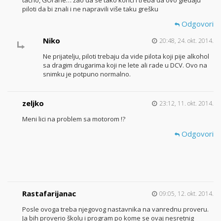
tačno, GOrane… žao da se tako konči i treba da ovo gledaju
piloti da bi znali i ne napravili više taku grešku
Odgovori
Niko
20:48, 24. okt. 2014.
Ne prijatelju, piloti trebaju da vide pilota koji pije alkohol
sa dragim drugarima koji ne lete ali rade u DCV. Ovo na
snimku je potpuno normalno.
zeljko
23:12, 11. okt. 2014.
Meni lici na problem sa motorom !?
Odgovori
Rastafarijanac
09:05, 12. okt. 2014.
Posle ovoga treba njegovog nastavnika na vanrednu proveru.
Ja bih proverio školu i program po kome se ovaj nesretnig