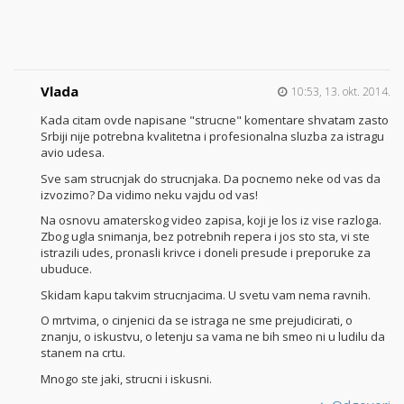
Vlada
10:53, 13. okt. 2014.
Kada citam ovde napisane "strucne" komentare shvatam zasto
Srbiji nije potrebna kvalitetna i profesionalna sluzba za istragu
avio udesa.
Sve sam strucnjak do strucnjaka. Da pocnemo neke od vas da
izvozimo? Da vidimo neku vajdu od vas!
Na osnovu amaterskog video zapisa, koji je los iz vise razloga.
Zbog ugla snimanja, bez potrebnih repera i jos sto sta, vi ste
istrazili udes, pronasli krivce i doneli presude i preporuke za
ubuduce.
Skidam kapu takvim strucnjacima. U svetu vam nema ravnih.
O mrtvima, o cinjenici da se istraga ne sme prejudicirati, o
znanju, o iskustvu, o letenju sa vama ne bih smeo ni u ludilu da
stanem na crtu.
Mnogo ste jaki, strucni i iskusni.