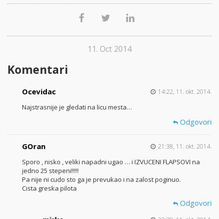
11. Oct 2014
Komentari
Ocevidac
14:22, 11. okt. 2014.
Najstrasnije je gledati na licu mesta…
Odgovori
GOran
21:38, 11. okt. 2014.
Sporo , nisko , veliki napadni ugao … i IZVUCENI FLAPSOVI na
jedno 25 stepeni!!!!!
Pa nije ni cudo sto ga je prevukao i na zalost poginuo.
Cista greska pilota
Odgovori