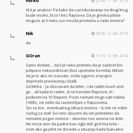
mirko
23:38, 11. okt. 2014.
Al ti je analiza ! Pa kako da u produzavanju na drugi krug
bude visoko, brzo I bez flapsova. Da je greska pilota-
moguce. Je li neko cuo mozda promenu u radu motora?
Nik
08:45, 12. okt. 2014.
da
GOran
10:16, 12. okt. 2014.
Samo dodam… da li je neko primetio da je zaokret bio
potpuno nekoordinisan (bez upotrebe kormila). Milsim
da je to ako ne izazvalo, onda sigurno znacajno
doprinelo prevlacenju (Stall).
Za Mirka – Ja obozavam da letim , i da radim touch and
go… ali kada to radim , ili ne koristim flapsove, ili i
podesim na 10 Stepeni. Posto nemam mogo sati naleta
(100h) , ne zelim da razmishljam o flapsovima.
Sto se tice , eventualnog otkaza motora – tu tek ne vidim
razlog za stall. Svi smo obuceni da cim primetimo da
nemamo pogon motora – oborimo nos aviona na dole.
Ne moze avio da padne kao cigla dok god ima krila –
osim ako ga pilot ne dovede u situaciju kada bukvalno