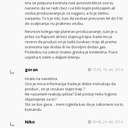
ima se potpuna kontrola nad avionom.Moze sve to,
naravno da se radi i bez i sa bilo kojim polozajem ali
vezba produzavanja je za najgoru, a to je sletnu
varijantu. To ti je isto, kao da vezbas prevucen let do 5 kt
do svaljivanja i tu prakines vezbu.
Nesrecni kolega nije planirao produzavanje, isao je u
prilaz sa flapsom ali bez stajnog trapa. Kada mu je
receno da pruduzi on je tada izvukao i trap ali prema
ocevicima nije dodao ili ne dovoljno dodao gas.
Posledicu na zalost znamo greska je evidentna. Puno
uspeha ti zelim u daljem letenju.
goran
10:06, 18. okt. 2014.
Hvala na savetima
Ovo je nova informacija: Kada je dobio instrukciju da
produzi , on je izvukao stajni trap ?
Ne razumem reakciju pilota? Dali postoji neko logicno
objasnjenje za to?
Sto se tice gasa… meni izgleda kao da je zaboravio na tu
komandu
Niko
20:46, 24. okt. 2014.