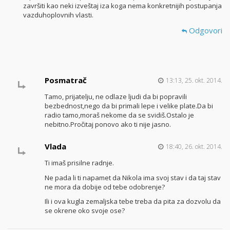
završiti kao neki izveštaj iza koga nema konkretnijih postupanja
vazduhoplovnih vlasti.
Odgovori
Posmatrač
13:13, 25. okt. 2014.
Tamo, prijatelju, ne odlaze ljudi da bi popravili
bezbednost,nego da bi primali lepe i velike plate.Da bi
radio tamo,moraš nekome da se svidiš.Ostalo je
nebitno.Pročitaj ponovo ako ti nije jasno.
Vlada
18:40, 26. okt. 2014.
Ti imaš prisilne radnje.
Ne pada li ti napamet da Nikola ima svoj stav i da taj stav
ne mora da dobije od tebe odobrenje?
Ili i ova kugla zemaljska tebe treba da pita za dozvolu da
se okrene oko svoje ose?