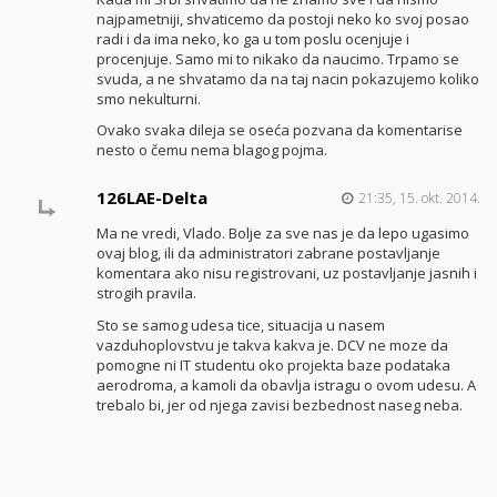
najpametniji, shvaticemo da postoji neko ko svoj posao
radi i da ima neko, ko ga u tom poslu ocenjuje i
procenjuje. Samo mi to nikako da naucimo. Trpamo se
svuda, a ne shvatamo da na taj nacin pokazujemo koliko
smo nekulturni.
Ovako svaka dileja se oseća pozvana da komentarise
nesto o čemu nema blagog pojma.
126LAE-Delta
21:35, 15. okt. 2014.
Ma ne vredi, Vlado. Bolje za sve nas je da lepo ugasimo
ovaj blog, ili da administratori zabrane postavljanje
komentara ako nisu registrovani, uz postavljanje jasnih i
strogih pravila.
Sto se samog udesa tice, situacija u nasem
vazduhoplovstvu je takva kakva je. DCV ne moze da
pomogne ni IT studentu oko projekta baze podataka
aerodroma, a kamoli da obavlja istragu o ovom udesu. A
trebalo bi, jer od njega zavisi bezbednost naseg neba.