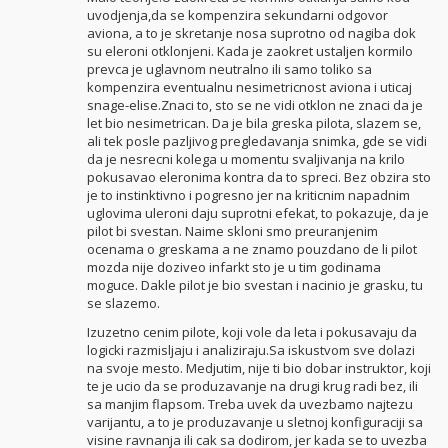
uvodjenja,da se kompenzira sekundarni odgovor
aviona, a to je skretanje nosa suprotno od nagiba dok
su eleroni otklonjeni. Kada je zaokret ustaljen kormilo
prevca je uglavnom neutralno ili samo toliko sa
kompenzira eventualnu nesimetricnost aviona i uticaj
snage-elise.Znaci to, sto se ne vidi otklon ne znaci da je
let bio nesimetrican. Da je bila greska pilota, slazem se,
ali tek posle pazljivog pregledavanja snimka, gde se vidi
da je nesrecni kolega u momentu svaljivanja na krilo
pokusavao eleronima kontra da to spreci. Bez obzira sto
je to instinktivno i pogresno jer na kriticnim napadnim
uglovima uleroni daju suprotni efekat, to pokazuje, da je
pilot bi svestan. Naime skloni smo preuranjenim
ocenama o greskama a ne znamo pouzdano de li pilot
mozda nije doziveo infarkt sto je u tim godinama
moguce. Dakle pilot je bio svestan i nacinio je grasku, tu
se slazemo.
Izuzetno cenim pilote, koji vole da leta i pokusavaju da
logicki razmisljaju i analiziraju.Sa iskustvom sve dolazi
na svoje mesto. Medjutim, nije ti bio dobar instruktor, koji
te je ucio da se produzavanje na drugi krug radi bez, ili
sa manjim flapsom. Treba uvek da uvezbamo najtezu
varijantu, a to je produzavanje u sletnoj konfiguraciji sa
visine ravnanja ili cak sa dodirom, jer kada se to uvezba