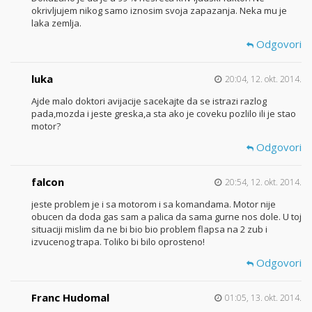
okrivljujem nikog samo iznosim svoja zapazanja. Neka mu je
laka zemlja.
Odgovori
luka
20:04, 12. okt. 2014.
Ajde malo doktori avijacije sacekajte da se istrazi razlog
pada,mozda i jeste greska,a sta ako je coveku pozlilo ili je stao
motor?
Odgovori
falcon
20:54, 12. okt. 2014.
jeste problem je i sa motorom i sa komandama. Motor nije
obucen da doda gas sam a palica da sama gurne nos dole. U toj
situaciji mislim da ne bi bio bio problem flapsa na 2 zub i
izvucenog trapa. Toliko bi bilo oprosteno!
Odgovori
Franc Hudomal
01:05, 13. okt. 2014.