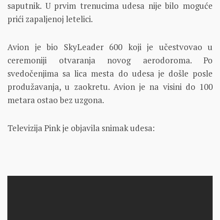
saputnik. U prvim trenucima udesa nije bilo moguće
prići zapaljenoj letelici.
Avion je bio SkyLeader 600 koji je učestvovao u
ceremoniji otvaranja novog aerodoroma. Po
svedočenjima sa lica mesta do udesa je došle posle
produžavanja, u zaokretu. Avion je na visini do 100
metara ostao bez uzgona.
Televizija Pink je objavila snimak udesa: