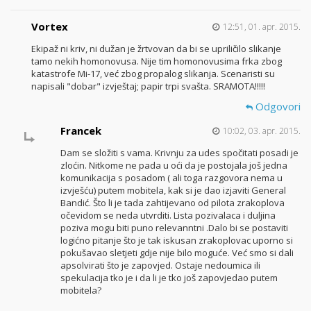
Vortex
12:51, 01. apr. 2015.
Ekipaž ni kriv, ni dužan je žrtvovan da bi se upriličilo slikanje
tamo nekih homonovusa. Nije tim homonovusima frka zbog
katastrofe Mi-17, već zbog propalog slikanja. Scenaristi su
napisali "dobar" izvještaj; papir trpi svašta. SRAMOTA!!!!!
Odgovori
Francek
10:02, 03. apr. 2015.
Dam se složiti s vama. Krivnju za udes spočitati posadi je
zloćin. Nitkome ne pada u oći da je postojala još jedna
komunikacija s posadom ( ali toga razgovora nema u
izvješću) putem mobitela, kak si je dao izjaviti General
Bandić. Što li je tada zahtijevano od pilota zrakoplova
očevidom se neda utvrditi. Lista pozivalaca i duljina
poziva mogu biti puno relevanntni .Dalo bi se postaviti
logićno pitanje što je tak iskusan zrakoplovac uporno si
pokušavao sletjeti gdje nije bilo moguće. Već smo si dali
apsolvirati što je zapovjed. Ostaje nedoumica ili
spekulacija tko je i da li je tko još zapovjedao putem
mobitela?