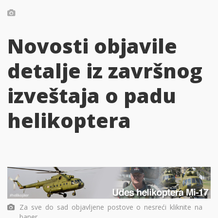
Novosti objavile
detalje iz završnog
izveštaja o padu
helikoptera
Za sve do sad objavljene postove o nesreći kliknite na
baner