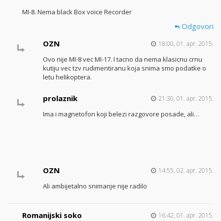
MI-8. Nema black Box voice Recorder
Odgovori
OZN
18:00, 01. apr. 2015.
Ovo nije MI-8 vec MI-17. I tacno da nema klasicnu crnu
kutiju vec tzv rudimentiranu koja snima smo podatke o
letu helikoptera.
prolaznik
21:30, 01. apr. 2015.
Ima i magnetofon koji belezi razgovore posade, ali…
OZN
14:55, 02. apr. 2015.
Ali ambijetalno snimanje nije radilo
Romanijski soko
16:42, 01. apr. 2015.