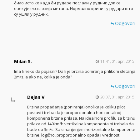
било исто ко када би рударе послали у рудник док се
очекује експлозија метана. Нормално криви су рудари што
су ушли у рудник.
Odgovori
Milan S.
11:41, 01. apr. 2015.
Ima li neko da pojasni? Da li je brzina poniranja prilikom sletanja
2m/s, a ako ne, kolika je onda?
Odgovori
Dejan V
20:37, 01. apr. 2015.
Brzina propadanja (poniranja) onolika je koliku pilot
postavi i treba da je proporcionalna horizontalnoj
komponenti brzine prilaza. Na idealnom profilu za brzinu
prilaza od 140km/h vertikalna komponenta bi trebala da
bude do 3m/s. Sa smanjenjem horizontalne komponente
brzine, logično, proporcionalno opada i vrednost