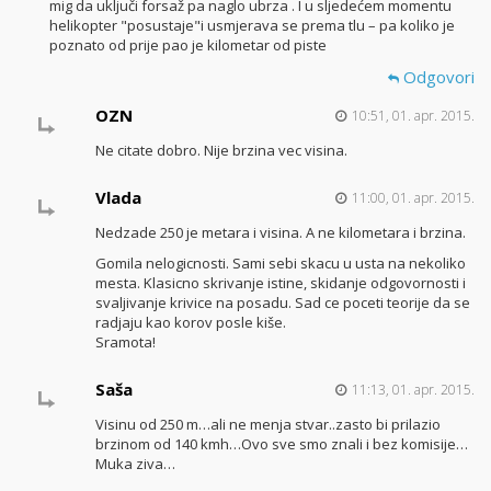
mig da uključi forsaž pa naglo ubrza . I u sljedećem momentu
helikopter "posustaje"i usmjerava se prema tlu – pa koliko je
poznato od prije pao je kilometar od piste
Odgovori
OZN
10:51, 01. apr. 2015.
Ne citate dobro. Nije brzina vec visina.
Vlada
11:00, 01. apr. 2015.
Nedzade 250 je metara i visina. A ne kilometara i brzina.
Gomila nelogicnosti. Sami sebi skacu u usta na nekoliko
mesta. Klasicno skrivanje istine, skidanje odgovornosti i
svaljivanje krivice na posadu. Sad ce poceti teorije da se
radjaju kao korov posle kiše.
Sramota!
Saša
11:13, 01. apr. 2015.
Visinu od 250 m…ali ne menja stvar..zasto bi prilazio
brzinom od 140 kmh…Ovo sve smo znali i bez komisije…
Muka ziva…