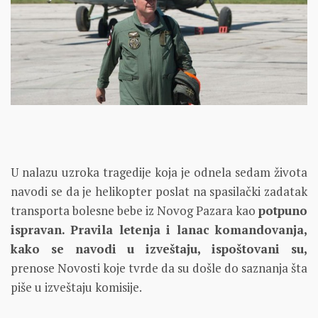
U nalazu uzroka tragedije koja je odnela sedam života
navodi se da je helikopter poslat na spasilački zadatak
transporta bolesne bebe iz Novog Pazara kao
potpuno
ispravan. Pravila letenja i lanac komandovanja,
kako se navodi u izveštaju, ispoštovani su,
prenose Novosti koje tvrde da su došle do saznanja šta
piše u izveštaju komisije.