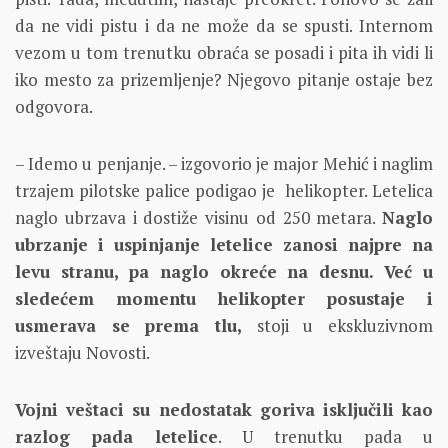
da ne vidi pistu i da ne može da se spusti. Internom
vezom u tom trenutku obraća se posadi i pita ih vidi li
iko mesto za prizemljenje? Njegovo pitanje ostaje bez
odgovora.
– Idemo u penjanje. – izgovorio je major Mehić i naglim
trzajem pilotske palice podigao je helikopter. Letelica
naglo ubrzava i dostiže visinu od 250 metara.
Naglo
ubrzanje i uspinjanje letelice zanosi najpre na
levu stranu, pa naglo okreće na desnu. Već u
sledećem momentu helikopter posustaje i
usmerava se prema tlu,
stoji u ekskluzivnom
izveštaju Novosti.
Vojni veštaci su nedostatak goriva isključili kao
razlog pada letelice
. U trenutku pada u