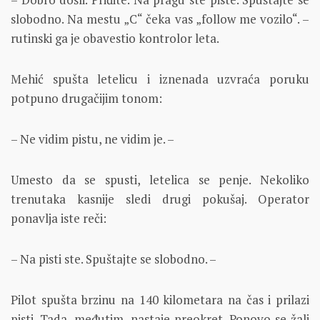
slobodno. Na mestu „C“ čeka vas „follow me vozilo“. –
rutinski ga je obavestio kontrolor leta.
Mehić spušta letelicu i iznenada uzvraća poruku
potpuno drugačijim tonom:
– Ne vidim pistu, ne vidim je. –
Umesto da se spusti, letelica se penje. Nekoliko
trenutaka kasnije sledi drugi pokušaj. Operator
ponavlja iste reči:
– Na pisti ste. Spuštajte se slobodno. –
Pilot spušta brzinu na 140 kilometara na čas i prilazi
pisti. Tada, međutim, nastaje preokret. Ponovo se žali