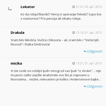
Lokator
21:31, 03. apr. 2015.
Ko da robija?Bandić? Heroj iz operacije Feketić? Lepo lice
s naslovnice? Pre penzija ali nikako robija.
Drakula
13:16, 01. apr. 2015.
Sram bilo Nikolića, Vučića i Dikovića – ali, sram bilo i "Večernjih
Novosti" i Ratka Dmitrovića!
Odgovori
micika
13:21, 01. apr. 2015.
Vi ste ovde svi ozbiljni ljudi i mnogi od vas ljudi "iz struke"… nije
mi jasno zašto uopšte analizirate ovo što je napisano u
Novostima… mislim, relevantno je koliko i Andersenove bajke…
Odgovori