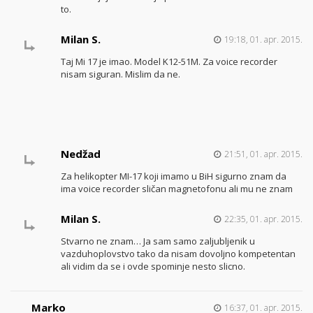
to.
Milan S.
19:18, 01. apr. 2015.
Taj Mi 17 je imao. Model K12-51M. Za voice recorder
nisam siguran. Mislim da ne.
Nedžad
21:51, 01. apr. 2015.
Za helikopter MI-17 koji imamo u BiH sigurno znam da
ima voice recorder sličan magnetofonu ali mu ne znam
Milan S.
22:35, 01. apr. 2015.
Stvarno ne znam… Ja sam samo zaljubljenik u
vazduhoplovstvo tako da nisam dovoljno kompetentan
ali vidim da se i ovde spominje nesto slicno.
Marko
16:37, 01. apr. 2015.