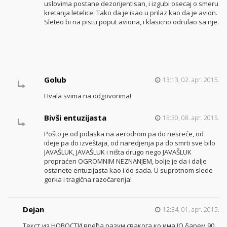
uslovima postane dezorijentisan, i izgubi osecaj o smeru
kretanja letelice. Tako da je isao u prilaz kao da je avion.
Sleteo bi na pistu poput aviona, i klasicno odrulao sa nje.
Golub
13:13, 02. apr. 2015.
Hvala svima na odgovorima!
Bivši entuzijasta
15:30, 08. apr. 2015.
Pošto je od polaska na aerodrom pa do nesreće, od
ideje pa do izveštaja, od naredjenja pa do smrti sve bilo
JAVAŠLUK, JAVAŠLUK i ništa drugo nego JAVAŠLUK
propraćen OGROMNIM NEZNANJEM, bolje je da i dalje
ostanete entuzijasta kao i do sada. U suprotnom slede
gorka i tragična razočarenja!
Dejan
12:34, 01. apr. 2015.
Текст из НОВОСТИ вређа разум свакога ко има IQ барем 90.