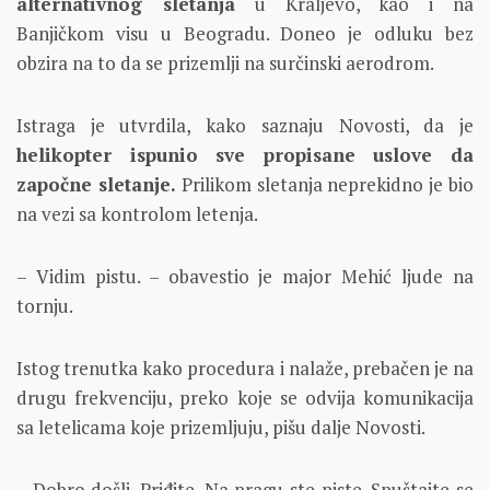
alternativnog sletanja
u Kraljevo, kao i na
Banjičkom visu u Beogradu. Doneo je odluku bez
obzira na to da se prizemlji na surčinski aerodrom.
Istraga je utvrdila, kako saznaju Novosti, da je
helikopter ispunio sve propisane uslove da
započne sletanje.
Prilikom sletanja neprekidno je bio
na vezi sa kontrolom letenja.
– Vidim pistu. – obavestio je major Mehić ljude na
tornju.
Istog trenutka kako procedura i nalaže, prebačen je na
drugu frekvenciju, preko koje se odvija komunikacija
sa letelicama koje prizemljuju, pišu dalje Novosti.
– Dobro došli. Priđite. Na pragu ste piste. Spuštajte se