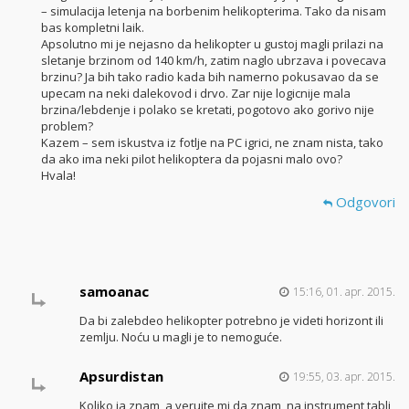
– simulacija letenja na borbenim helikopterima. Tako da nisam
bas kompletni laik.
Apsolutno mi je nejasno da helikopter u gustoj magli prilazi na
sletanje brzinom od 140 km/h, zatim naglo ubrzava i povecava
brzinu? Ja bih tako radio kada bih namerno pokusavao da se
upecam na neki dalekovod i drvo. Zar nije logicnije mala
brzina/lebdenje i polako se kretati, pogotovo ako gorivo nije
problem?
Kazem – sem iskustva iz fotlje na PC igrici, ne znam nista, tako
da ako ima neki pilot helikoptera da pojasni malo ovo?
Hvala!
Odgovori
samoanac
15:16, 01. apr. 2015.
Da bi zalebdeo helikopter potrebno je videti horizont ili
zemlju. Noću u magli je to nemoguće.
Apsurdistan
19:55, 03. apr. 2015.
Koliko ja znam, a verujte mi da znam, na instrument tabli