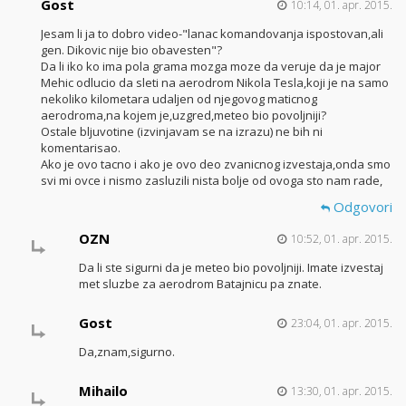
Gost
10:14, 01. apr. 2015.
Jesam li ja to dobro video-"lanac komandovanja ispostovan,ali
gen. Dikovic nije bio obavesten"?
Da li iko ko ima pola grama mozga moze da veruje da je major
Mehic odlucio da sleti na aerodrom Nikola Tesla,koji je na samo
nekoliko kilometara udaljen od njegovog maticnog
aerodroma,na kojem je,uzgred,meteo bio povoljniji?
Ostale bljuvotine (izvinjavam se na izrazu) ne bih ni
komentarisao.
Ako je ovo tacno i ako je ovo deo zvanicnog izvestaja,onda smo
svi mi ovce i nismo zasluzili nista bolje od ovoga sto nam rade,
Odgovori
OZN
10:52, 01. apr. 2015.
Da li ste sigurni da je meteo bio povoljniji. Imate izvestaj
met sluzbe za aerodrom Batajnicu pa znate.
Gost
23:04, 01. apr. 2015.
Da,znam,sigurno.
Mihailo
13:30, 01. apr. 2015.