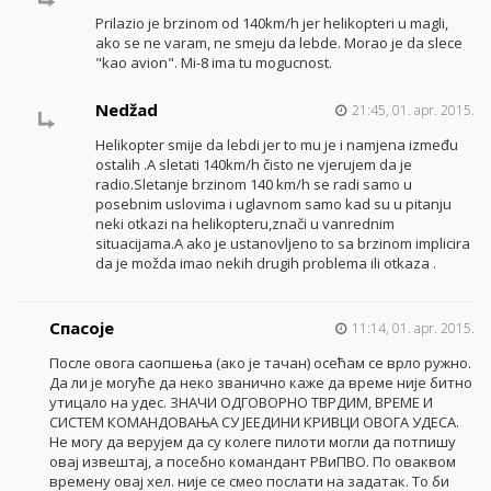
Prilazio je brzinom od 140km/h jer helikopteri u magli,
ako se ne varam, ne smeju da lebde. Morao je da slece
"kao avion". Mi-8 ima tu mogucnost.
Nedžad
21:45, 01. apr. 2015.
Helikopter smije da lebdi jer to mu je i namjena između
ostalih .A sletati 140km/h čisto ne vjerujem da je
radio.Sletanje brzinom 140 km/h se radi samo u
posebnim uslovima i uglavnom samo kad su u pitanju
neki otkazi na helikopteru,znači u vanrednim
situacijama.A ako je ustanovljeno to sa brzinom implicira
da je možda imao nekih drugih problema ili otkaza .
Спасоје
11:14, 01. apr. 2015.
После овога саопшења (ако је тачан) осећам се врло ружно.
Да ли је могуће да неко званично каже да време није битно
утицало на удес. ЗНАЧИ ОДГОВОРНО ТВРДИМ, ВРЕМЕ И
СИСТЕМ КОМАНДОВАЊА СУ ЈЕЕДИНИ КРИВЦИ ОВОГА УДЕСА.
Не могу да верујем да су колеге пилоти могли да потпишу
овај извештај, а посебно командант РВиПВО. По оваквом
времену овај хел. није се смео послати на задатак. То би