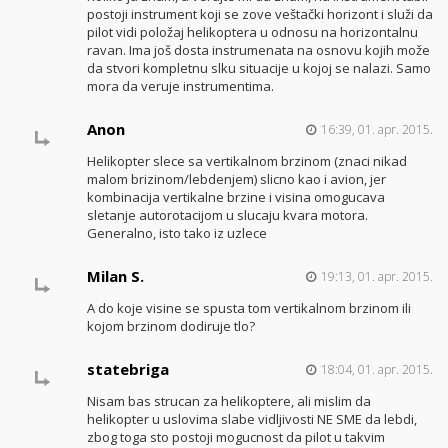
postoji instrument koji se zove veštački horizont i služi da
pilot vidi položaj helikoptera u odnosu na horizontalnu
ravan. Ima još dosta instrumenata na osnovu kojih može
da stvori kompletnu slku situacije u kojoj se nalazi. Samo
mora da veruje instrumentima.
Anon
16:39, 01. apr. 2015.
Helikopter slece sa vertikalnom brzinom (znaci nikad
malom brizinom/lebdenjem) slicno kao i avion, jer
kombinacija vertikalne brzine i visina omogucava
sletanje autorotacijom u slucaju kvara motora.
Generalno, isto tako iz uzlece
Milan S.
19:13, 01. apr. 2015.
A do koje visine se spusta tom vertikalnom brzinom ili
kojom brzinom dodiruje tlo?
statebriga
18:04, 01. apr. 2015.
Nisam bas strucan za helikoptere, ali mislim da
helikopter u uslovima slabe vidljivosti NE SME da lebdi,
zbog toga sto postoji mogucnost da pilot u takvim