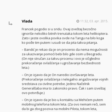
Vlada
11:32, 03. apr. 2015.
Francek pogodio si u sridu. Ovaj izveštaj bezočno
ignoriše nekoliko bitnih trenutaka tokom leta helikoptera.
Zato i jeste ovolika povika ovde na Tangu na bilo koga
ko pođe tim putem i usudi se da pita takva pitanja.
– Bandić je rekao da je on procenio da nema mogućnosti
za ukazivanje pomoći bebi bilo gde osim u Beogradu.
(On nije stručan za takvu procenu i ovo je očigledno
prekoračenje ovlašćenja i ugrožavanje bezbednosti
leta.)
– On je izjavio da je On naredio izvršavanje leta.
(Prekoračenje ovlašćenja i nelegalno angažovanje vojnih
sredstava za civilne potrebe. Jedino Načelnik
Generalšaba ima to zakonsko pravo. Čak i sam izveštaj
ovo potvrđuje.)
– On je izjavio da je bio u kontaktu sa Mehićem putem
mobilnog telefona tokom leta. (Za ovo nemam reči, sem
da bi ga zbog poziva na mobilni Pilota, tokom leta,