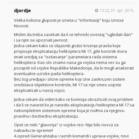
djordje
13:22, 01. apr. 2015.
Velika kolicina gluposti je izneta u "informaciji" koju iznose
Novosti.
Mislim da treba sacekati da li ce tehnicki izvestaj "ugledati dan"
i sa njim se upoznati javnost.
Jedva cekam kako ce objasniti grubo krsenje pravila koje
propisuje eksploataciju helikoptera Mi 17, gde korisnik mora
imati uredjaj za "iscitavanje" parametara rada sistema
helikoptera. Kao sto znamo nasa ga vojska nema vec su ga
pozajnili od vojske Republike Makedonije, da bi mogli analizirati
eventualne uzroke pada helikoptera.
Bez tog uredjaja i slicne opreme koji cine zaokruzen sistem
sredstava objektivne kontrole, Mi 17 se nije smeo uopste
eksploatisati u nasoj vojsci.
Jedva cekam da vidim kako ce komisija obrazloziti ovaj problem
i da li ce navesti ko je naredio eksploataciju helikoptera Mi 17 sa
nekompletnim sistemom opreme koja je nu#na za njegovu
pravilnu i bezbednu eksploataciju.
Opet ce neki "glavonja" iz vojske reci- Nije bilo novca za
nabavku te opreme!!
A ispred Generalstaba i raznih komandi i uprava vojske, novi