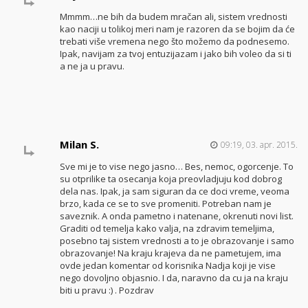
Mmmm…ne bih da budem mračan ali, sistem vrednosti
kao naciji u tolikoj meri nam je razoren da se bojim da će
trebati više vremena nego što možemo da podnesemo.
Ipak, navijam za tvoj entuzijazam i jako bih voleo da si ti
a ne ja u pravu.
Milan S.
09:19, 03. apr. 2015.
Sve mi je to vise nego jasno… Bes, nemoc, ogorcenje. To
su otprilike ta osecanja koja preovladjuju kod dobrog
dela nas. Ipak, ja sam siguran da ce doci vreme, veoma
brzo, kada ce se to sve promeniti. Potreban nam je
saveznik. A onda pametno i natenane, okrenuti novi list.
Graditi od temelja kako valja, na zdravim temeljima,
posebno taj sistem vrednosti a to je obrazovanje i samo
obrazovanje! Na kraju krajeva da ne pametujem, ima
ovde jedan komentar od korisnika Nadja koji je vise
nego dovoljno objasnio. I da, naravno da cu ja na kraju
biti u pravu :) . Pozdrav