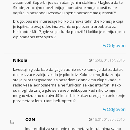
automobili Superb i jos sa zatamljenim staklima!? Izgleda da te
Skode, znacajno obezbedjuju operativne mogucnosti nase
vojske, a posebno uvecavaju njene borbene mogucnosti?!
Drugo, bas me interesuje koliko clanova tehnicke komisije koja
je ispitivala ovaj udes ima zvanicno polozenu preobuku za
helikopter Mi 17, gde su je i kada polozili? I koliko je medju njima
diplomiranih inzenjera ?
Odgovori
NIkola
13:43, 01. apr. 2015.
Izvestaj izgleda kao da ga je sacinio neko kome je dat zadatak
da se izvuce zakljucak da je pilot kriv. Kako su mogli da znaju
sta je pilot razgovarao sa posadom i clanovima ekipe kada je
radio veza jednosmerna a ne funkcionise kao interfon? Kako
su mogli da znaju gde se zaneo helikopter kad niko to nije
mogao vizuelno da utvrdi? Ima li bilo kakav uredjaj za belezenje
parametara leta u tom helikopteru?
Odgovori
OZN
18:01, 01. apr. 2015.
Ima uredjaj za snimanje parametara leta.I snima samo