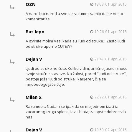
OZN
18:03, 01. apr. 2015.
A narod ko narod u sve se razume i samio da se nesto
komenrtarise
Bas lepo
19:26, 01. apr. 2015.
A izvinite molim Vas, kada su ljudi od struke…Zasto ljudi
od struke uporno CUTE???
Dejan V
21:47, 01. apr. 2015.
Ljudi od struke ne ćute. Koliko vidim, prilično jasno iznose
svoje stručne stavove. Na žalost, pored "ljudi od struke",
postoje još i "ljudi od struke i karijere", čija se
mnooooogo jače čuje.
Milan S.
22:22, 01. apr. 2015.
Razumeo… Nadam se ipak da ce mo jednom izaci iz
zacaranog kruga spletki, lazi i blata, za opste dobro svih
nas.
Dejan V
19:50, 02. apr. 2015.