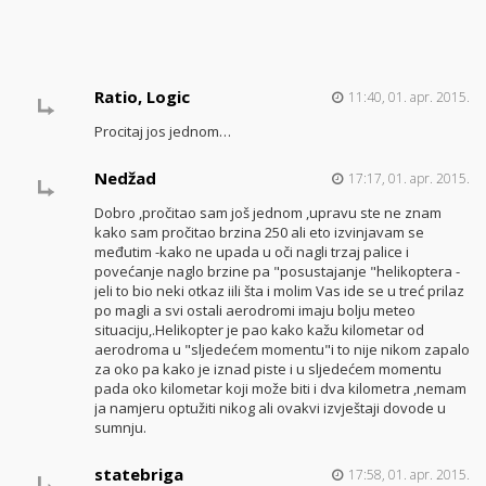
Ratio, Logic
11:40, 01. apr. 2015.
Procitaj jos jednom…
Nedžad
17:17, 01. apr. 2015.
Dobro ,pročitao sam još jednom ,upravu ste ne znam
kako sam pročitao brzina 250 ali eto izvinjavam se
međutim -kako ne upada u oči nagli trzaj palice i
povećanje naglo brzine pa "posustajanje "helikoptera -
jeli to bio neki otkaz iili šta i molim Vas ide se u treć prilaz
po magli a svi ostali aerodromi imaju bolju meteo
situaciju,.Helikopter je pao kako kažu kilometar od
aerodroma u "sljedećem momentu"i to nije nikom zapalo
za oko pa kako je iznad piste i u sljedećem momentu
pada oko kilometar koji može biti i dva kilometra ,nemam
ja namjeru optužiti nikog ali ovakvi izvještaji dovode u
sumnju.
statebriga
17:58, 01. apr. 2015.