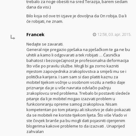
trebalo za noge obesiti na sred Terazija, barem sedam
dana da visi.)
Bilo koja od ove tri izjave je dovoljna da On robija. Da li
će robijati, ne znam.
Francek
12:58, 03. apr. 2015.
Nedajte se zavarati.
General nije pregazio pješaka na pješačkom te ga ne bu
uhitili a kamo li odgovarati a tek robijati … Ćasnička
bahatost i bezosjećajnost je profesionalna deformacija
što više po pravilu službe. Mogli bi ga zorno kazniti
mjestom zapovjednika zrakoplovstva a smiješi mu se i
politička karijera. I sam sam si dao platiti kaznu za
mobitel tijekom vožnje u osobnom vozilu a netko daje
priznanje da je u više navrata odvlačio pažnju
zrakoplovcu sred problema. Trebalo bi postaviti sledeće
pitanje da li je mobitel mogao izazvati problem u
funkcioniranju opreme samog zrakoplova. Nisam
kompetentan po tom pitanju ali iskustvo je dalo pokazati
da se mobiteli ne koriste tijekom lijeta. Što više Vlado vi
ste čovjek branše pa bu mogli dati pojasniti cijenjenim
blogerima kakove probleme to da izazvati . Unaprijed
zahvalan