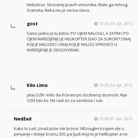
Nebuloze. Skrivanej pravih vinovnika. Blate ga mrtvog.
Sramota. Neka mu je vecna slava.
gost
15:43, 03. apr. 2015.
Samo jedno je tu bitno: PO CIJEM NALOGU, A ZATIM I PO
CIJEM NAREDJENJU JE HELIKOPTER ISAO ZA SURCIN?! ONAJ
KOJI JE NALOZIO I ONAJ KOJI JE NALOG SPROVEO U
NAREDJENJE JE ODGOVORAN.
Kilo Lima
16:35, 03. apr. 2015.
pitaj OZN. Vidis da ih brani po sluzbenoj duznosti. Nije
OZN bilo ko. Ne radi on za sendvice i sok.
Nedžad
10:28, 01. apr. 2015.
Kako to sad ,iznad piste ste brzina 140,naglim trzajem ide u
penjanje i dobije brzinu 250 ,pa ljudi moji to je helikopter a ne