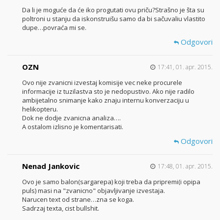
Da li je moguće da će iko progutati ovu priču?Strašno je šta su
poltroni u stanju da iskonstruišu samo da bi sačuvaliu vlastito
dupe…povraća mi se.
Odgovori
OZN
17:41, 01. apr. 2015.
Ovo nije zvanicni izvestaj komisije vec neke procurele
informacije iz tuzilastva sto je nedopustivo. Ako nije radilo
ambijetalno snimanje kako znaju internu konverzaciju u
helikopteru.
Dok ne dodje zvanicna analiza….
A ostalom izlisno je komentarisati.
Odgovori
Nenad Jankovic
17:48, 01. apr. 2015.
Ovo je samo balon(sargarepa) koji treba da pripremi(i opipa
puls) masi na "zvanicno" objavljivanje izvestaja.
Narucen text od strane…zna se koga.
Sadrzaj texta, cist bullshit.