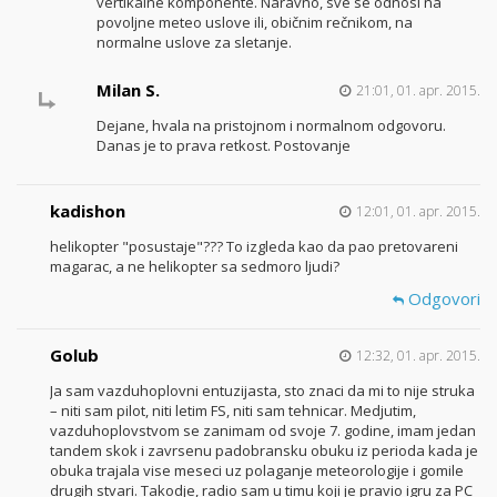
vertikalne komponente. Naravno, sve se odnosi na
povoljne meteo uslove ili, običnim rečnikom, na
normalne uslove za sletanje.
Milan S.
21:01, 01. apr. 2015.
Dejane, hvala na pristojnom i normalnom odgovoru.
Danas je to prava retkost. Postovanje
kadishon
12:01, 01. apr. 2015.
helikopter "posustaje"??? To izgleda kao da pao pretovareni
magarac, a ne helikopter sa sedmoro ljudi?
Odgovori
Golub
12:32, 01. apr. 2015.
Ja sam vazduhoplovni entuzijasta, sto znaci da mi to nije struka
– niti sam pilot, niti letim FS, niti sam tehnicar. Medjutim,
vazduhoplovstvom se zanimam od svoje 7. godine, imam jedan
tandem skok i zavrsenu padobransku obuku iz perioda kada je
obuka trajala vise meseci uz polaganje meteorologije i gomile
drugih stvari. Takodje, radio sam u timu koji je pravio igru za PC