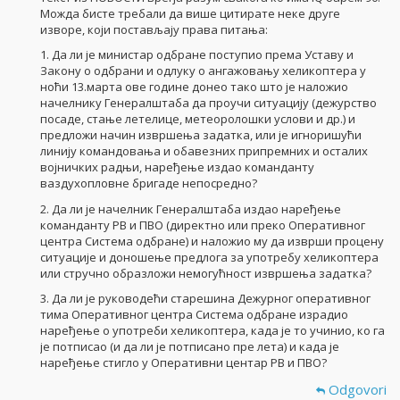
Можда бисте требали да више цитирате неке друге
изворе, који постављају права питања:
1. Да ли је министар одбране поступио према Уставу и
Закону о одбрани и одлуку о ангажовању хеликоптера у
ноћи 13.марта ове године донео тако што је наложио
начелнику Генералштаба да проучи ситуацију (дежурство
посаде, стање летелице, метеоролошки услови и др.) и
предложи начин извршења задатка, или је игноришући
линију командовања и обавезних припремних и осталих
војничких радњи, наређење издао команданту
ваздухопловне бригаде непосредно?
2. Да ли је начелник Генералштаба издао наређење
команданту РВ и ПВО (директно или преко Оперативног
центра Система одбране) и наложио му да изврши процену
ситуације и доношење предлога за употребу хеликоптера
или стручно образложи немогућност извршења задатка?
3. Да ли је руководећи старешина Дежурног оперативног
тима Оперативног центра Система одбране израдио
наређење о употреби хеликоптера, када је то учинио, ко га
је потписао (и да ли је потписано пре лета) и када је
наређење стигло у Оперативни центар РВ и ПВО?
Odgovori