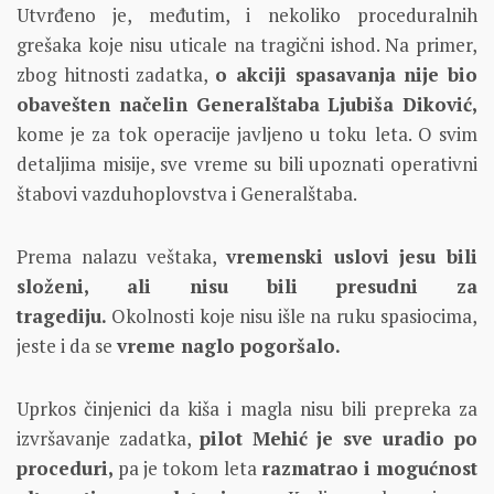
Utvrđeno je, međutim, i nekoliko proceduralnih
grešaka koje nisu uticale na tragični ishod. Na primer,
zbog hitnosti zadatka,
o akciji spasavanja nije bio
obavešten načelin Generalštaba Ljubiša Diković,
kome je za tok operacije javljeno u toku leta. O svim
detaljima misije, sve vreme su bili upoznati operativni
štabovi vazduhoplovstva i Generalštaba.
Prema nalazu veštaka,
vremenski uslovi jesu bili
složeni, ali nisu bili presudni za
tragediju.
Okolnosti koje nisu išle na ruku spasiocima,
jeste i da se
vreme naglo pogoršalo.
Uprkos činjenici da kiša i magla nisu bili prepreka za
izvršavanje zadatka,
pilot Mehić je sve uradio po
proceduri,
pa je tokom leta
razmatrao i mogućnost