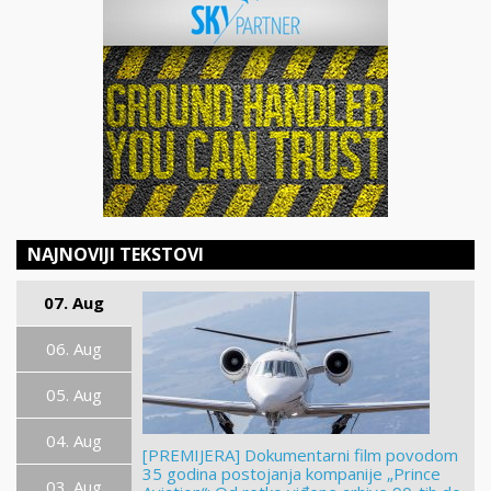
NAJNOVIJI TEKSTOVI
07. Aug
06. Aug
05. Aug
04. Aug
[PREMIJERA] Dokumentarni film povodom
35 godina postojanja kompanije „Prince
03. Aug