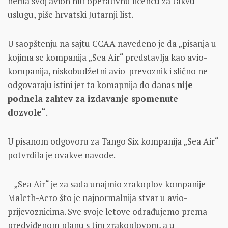
nema svoj avion niti operativnu licencu za takvu
uslugu, piše hrvatski Jutarnji list.
U saopštenju na sajtu CCAA navedeno je da „pisanja u
kojima se kompanija „Sea Air“ predstavlja kao avio-
kompanija, niskobudžetni avio-prevoznik i slično ne
odgovaraju istini jer ta komapnija do danas
nije
podnela zahtev za izdavanje spomenute
dozvole“
.
U pisanom odgovoru za Tango Six kompanija „Sea Air“
potvrdila je ovakve navode.
– „Sea Air“ je za sada unajmio zrakoplov kompanije
Maleth-Aero što je najnormalnija stvar u avio-
prijevoznicima. Sve svoje letove odrađujemo prema
predviđenom planu s tim zrakoplovom, a u