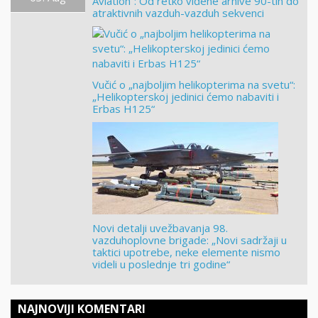
Aviation“: Od retko viđene arhive 90-tih do
atraktivnih vazduh-vazduh sekvenci
Vučić o „najboljim helikopterima na svetu“:
„Helikopterskoj jedinici ćemo nabaviti i
Erbas H125“
Novi detalji uvežbavanja 98.
vazduhoplovne brigade: „Novi sadržaji u
taktici upotrebe, neke elemente nismo
videli u poslednje tri godine“
NAJNOVIJI KOMENTARI