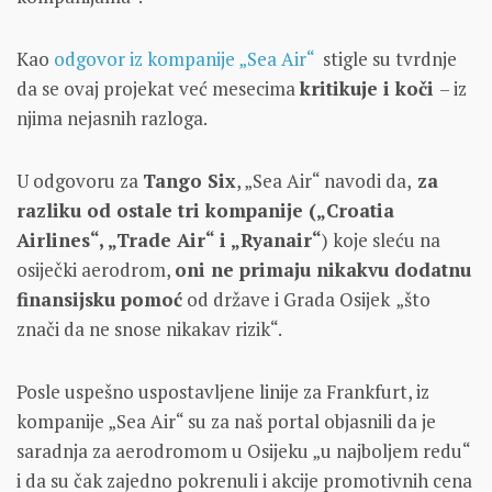
Kao
odgovor iz kompanije „Sea Air“
stigle su tvrdnje
da se ovaj projekat već mesecima
kritikuje i koči
– iz
njima nejasnih razloga.
U odgovoru za
Tango Six
, „Sea Air“ navodi da,
za
razliku od ostale tri kompanije (
„Croatia
Airlines“, „Trade Air“ i „Ryanair“
) koje sleću na
osiječki aerodrom,
oni ne primaju nikakvu dodatnu
finansijsku pomoć
od države i Grada Osijek
„što
znači da ne snose nikakav rizik“.
Posle uspešno uspostavljene linije za Frankfurt, iz
kompanije „Sea Air“ su za naš portal objasnili da je
saradnja za aerodromom u Osijeku „u najboljem redu“
i da su čak zajedno pokrenuli i akcije promotivnih cena