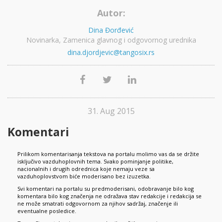
Autor:
Dina Đorđević
Novinarka, Zamenica glavnog i odgovornog urednika
dina.djordjevic@tangosix.rs
31. Aug 2015
Komentari
Prilikom komentarisanja tekstova na portalu molimo vas da se držite
isključivo vazduhoplovnih tema. Svako pominjanje politike,
nacionalnih i drugih odrednica koje nemaju veze sa
vazduhoplovstvom biće moderisano bez izuzetka.
Svi komentari na portalu su predmoderisani, odobravanje bilo kog
komentara bilo kog značenja ne odražava stav redakcije i redakcija se
ne može smatrati odgovornom za njihov sadržaj, značenje ili
eventualne posledice.