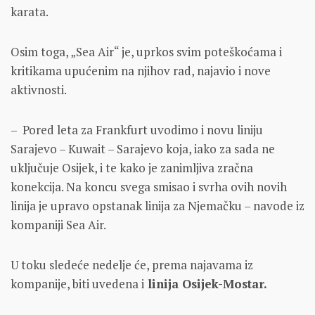
karata.
Osim toga, „Sea Air“ je, uprkos svim poteškoćama i
kritikama upućenim na njihov rad, najavio i nove
aktivnosti.
– Pored leta za Frankfurt uvodimo i novu liniju
Sarajevo – Kuwait – Sarajevo koja, iako za sada ne
uključuje Osijek, i te kako je zanimljiva zračna
konekcija. Na koncu svega smisao i svrha ovih novih
linija je upravo opstanak linija za Njemačku – navode iz
kompaniji Sea Air.
U toku sledeće nedelje će, prema najavama iz
kompanije, biti uvedena i
linija Osijek-Mostar.