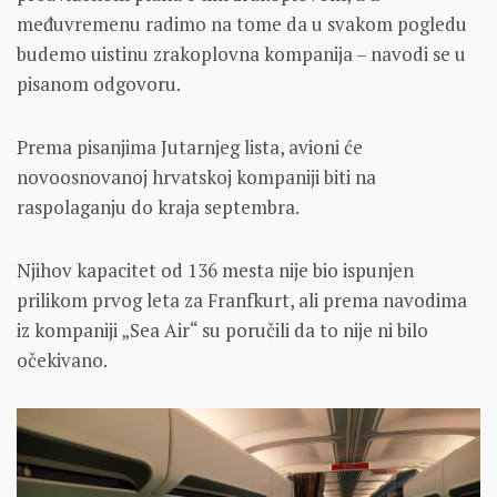
međuvremenu radimo na tome da u svakom pogledu
budemo uistinu zrakoplovna kompanija – navodi se u
pisanom odgovoru.
Prema pisanjima Jutarnjeg lista, avioni će
novoosnovanoj hrvatskoj kompaniji biti na
raspolaganju do kraja septembra.
Njihov kapacitet od 136 mesta nije bio ispunjen
prilikom prvog leta za Franfkurt, ali prema navodima
iz kompaniji „Sea Air“ su poručili da to nije ni bilo
očekivano.