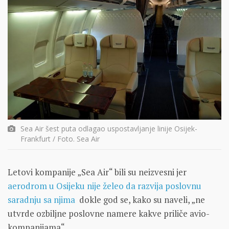
Sea Air šest puta odlagao uspostavljanje linije Osijek-
Frankfurt / Foto. Sea Air
Letovi kompanije „Sea Air“ bili su neizvesni jer
aerodrom u Osijeku nije želeo da razvija poslovnu
saradnju sa njima
dokle god se, kako su naveli, „ne
utvrde ozbiljne poslovne namere kakve priliče avio-
kompanijama“.