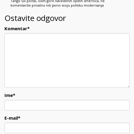
Tango Six portal, osim gore navedenih opštih smernica, ne
komentariše privatno niti javno svoju politiku moderisanja
Ostavite odgovor
Komentar
*
Ime
*
E-mail
*