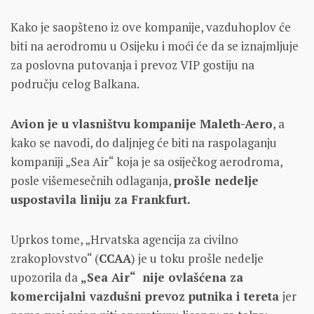
Kako je saopšteno iz ove kompanije, vazduhoplov će
biti na aerodromu u Osijeku i moći će da se iznajmljuje
za poslovna putovanja i prevoz VIP gostiju na
području celog Balkana.
Avion je u vlasništvu kompanije Maleth-Aero
, a
kako se navodi, do daljnjeg će biti na raspolaganju
kompaniji „Sea Air“ koja je sa osiječkog aerodroma,
posle višemesečnih odlaganja,
prošle nedelje
uspostavila liniju za Frankfurt.
Uprkos tome, „Hrvatska agencija za civilno
zrakoplovstvo“ (
CCAA
) je u toku prošle nedelje
upozorila da
„Sea Air“
nije ovlašćena za
komercijalni vazdušni prevoz putnika i tereta
jer