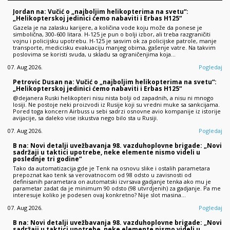
Jordan na: Vučić o „najboljim helikopterima na svetu“:
„Helikopterskoj jedinici ćemo nabaviti i Erbas H125“
Gazela je na zalasku karijere, a količina vode koju može da ponese je
simbolična, 300-600 litara. H-125 je pun o bolji izbor, ali treba razgraničiti
vojnu i policijsku upotrebu. H-125 je sasvim ok za policijske patrole, manje
transporte, medicisku evakuaciju manjeg obima, gašenje vatre. Na takvim
poslovima se koristi svuda, u skladu sa ograničenjima koja…
07. Aug 2026.
Pogledaj
Petrovic Dusan na: Vučić o „najboljim helikopterima na svetu“:
„Helikopterskoj jedinici ćemo nabaviti i Erbas H125“
@dejanera Ruski helikopteri nisu nista bolji od zapadnih, a nisu ni mnogo
losiji. Ne postoje neki proizvodi iz Rusije koji su vredni muke sa sankcijama.
Pored toga koncern Airbuss u sebi sadrzi osnovne avio kompanije iz istorije
avijacije, sa daleko vise iskustva nego bilo sta u Rusiji.
07. Aug 2026.
Pogledaj
B na: Novi detalji uvežbavanja 98. vazduhoplovne brigade: „Novi
sadržaji u taktici upotrebe, neke elemente nismo videli u
poslednje tri godine“
Tako da automatizacija gde je Tenk na osnovu slike i ostalih parametara
prepoznat kao tenk sa verovatnocom od 98 odsto u zavisnosti od
definisanih parametara on automatski izvrsava gadjanje tenka ako mu je
parametar zadat da je minimum 90 odsto (98 utvrdjenih) za gadjanje. Pa me
interesuje koliko je podesen ovaj konkretno? Nije slot masina…
07. Aug 2026.
Pogledaj
B na: Novi detalji uvežbavanja 98. vazduhoplovne brigade: „Novi
sadržaji u taktici upotrebe, neke elemente nismo videli u