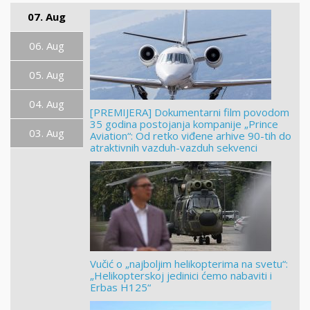
07. Aug
06. Aug
05. Aug
04. Aug
[PREMIJERA] Dokumentarni film povodom
35 godina postojanja kompanije „Prince
03. Aug
Aviation“: Od retko viđene arhive 90-tih do
atraktivnih vazduh-vazduh sekvenci
Vučić o „najboljim helikopterima na svetu“:
„Helikopterskoj jedinici ćemo nabaviti i
Erbas H125“