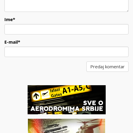
Ime
*
E-mail
*