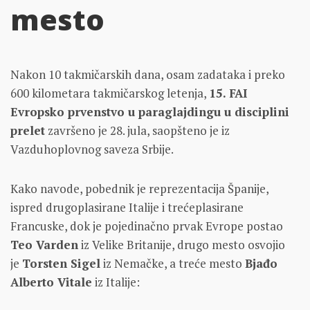
mesto
Nakon 10 takmičarskih dana, osam zadataka i preko
600 kilometara takmičarskog letenja,
15. FAI
Evropsko prvenstvo u paraglajdingu u disciplini
prelet
završeno je 28. jula, saopšteno je iz
Vazduhoplovnog saveza Srbije.
Kako navode, pobednik je reprezentacija Španije,
ispred drugoplasirane Italije i trećeplasirane
Francuske, dok je pojedinačno prvak Evrope postao
Teo Varden
iz Velike Britanije, drugo mesto osvojio
je
Torsten Sigel
iz Nemačke, a treće mesto
Bjađo
Alberto Vitale
iz Italije: