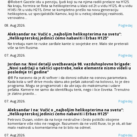
@Robert Gazele idu u penziju, ljudi koji su na njima radili prelaze na H125.
Na kraju, formira se flota sa helikopterima u klasi od 2t u vidu H125, 4t u vidu
H145 i 9t u vidu H215, čime se kompletno prešlo na novu generaciju
helikoptera, uz specijalistički Kamov, koji bi u nekoj idealnijoj realnosti,
verovatno…
08. Aug 2026.
Pogledaj
Aleksandar na: Vučić o „najboljim helikopterima na svetu“:
„Helikopterskoj jedinici ćemo nabaviti i Erbas H125“
Ne trebaju nam te ruske zarđale kante iz sovjetske ere. Malo ste preterali
više sa tim Rusima.
07. Aug 2026.
Pogledaj
Jordan na: Novi detalji uvežbavanja 98. vazduhoplovne brigade:
„Novi sadržaji u taktici upotrebe, neke elemente nismo videli u
poslednje tri godine“
@B Pa naravno da je AI softver i da donosi odluke na osnovu parametara.
Kada kola u self drive modu stanu ako pešak zakorači na kolovoz, to je deo
programa. Mogu se programirati i da ubrzaju do maksimuma i udare
pešaka. Kamere ne samo da identifikuju tenk, nego i lice čoveka. Trenutno
je zlatno pravilo…
07. Aug 2026.
Pogledaj
Aleksandar I na: Vučić o „najboljim helikopterima na svetu“:
„Helikopterskoj jedinici ćemo nabaviti i Erbas H125“
Petrovic Dusan, vidim da na tvoje nestručne i često politički obojene
komentare više niko ne reaguje. Razumem da ne voliš Ruse, to je ok, ali bar
malo realnosti u komentarima ne bi bilo na odmet.
07. Aug 2026.
Pogledaj