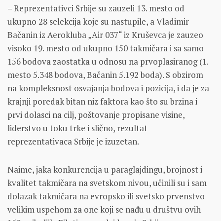
– Reprezentativci Srbije su zauzeli 13. mesto od
ukupno 28 selekcija koje su nastupile, a Vladimir
Bačanin iz Aerokluba „Air 037“ iz Kruševca je zauzeo
visoko 19. mesto od ukupno 150 takmičara i sa samo
156 bodova zaostatka u odnosu na prvoplasiranog (1.
mesto 5.348 bodova, Bačanin 5.192 boda). S obzirom
na kompleksnost osvajanja bodova i pozicija, i da je za
krajnji poredak bitan niz faktora kao što su brzina i
prvi dolasci na cilj, poštovanje propisane visine,
liderstvo u toku trke i slično, rezultat
reprezentativaca Srbije je izuzetan.
Naime, jaka konkurencija u paraglajdingu, brojnost i
kvalitet takmičara na svetskom nivou, učinili su i sam
dolazak takmičara na evropsko ili svetsko prvenstvo
velikim uspehom za one koji se nađu u društvu ovih