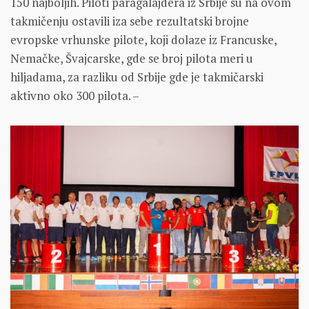
150 najboljih. Piloti paragalajdera iz Srbije su na ovom
takmičenju ostavili iza sebe rezultatski brojne
evropske vrhunske pilote, koji dolaze iz Francuske,
Nemačke, Švajcarske, gde se broj pilota meri u
hiljadama, za razliku od Srbije gde je takmičarski
aktivno oko 300 pilota. –