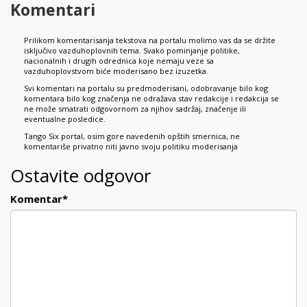
Komentari
Prilikom komentarisanja tekstova na portalu molimo vas da se držite
isključivo vazduhoplovnih tema. Svako pominjanje politike,
nacionalnih i drugih odrednica koje nemaju veze sa
vazduhoplovstvom biće moderisano bez izuzetka.
Svi komentari na portalu su predmoderisani, odobravanje bilo kog
komentara bilo kog značenja ne odražava stav redakcije i redakcija se
ne može smatrati odgovornom za njihov sadržaj, značenje ili
eventualne posledice.
Tango Six portal, osim gore navedenih opštih smernica, ne
komentariše privatno niti javno svoju politiku moderisanja
Ostavite odgovor
Komentar
*