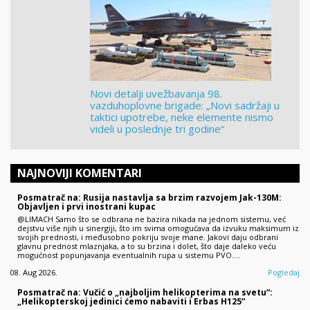
Novi detalji uvežbavanja 98.
vazduhoplovne brigade: „Novi sadržaji u
taktici upotrebe, neke elemente nismo
videli u poslednje tri godine“
NAJNOVIJI KOMENTARI
Posmatrač na: Rusija nastavlja sa brzim razvojem Jak-130M:
Objavljen i prvi inostrani kupac
@LIMACH Samo što se odbrana ne bazira nikada na jednom sistemu, već
dejstvu više njih u sinergiji, što im svima omogućava da izvuku maksimum iz
svojih prednosti, i međusobno pokriju svoje mane. Jakovi daju odbrani
glavnu prednost mlaznjaka, a to su brzina i dolet, što daje daleko veću
mogućnost popunjavanja eventualnih rupa u sistemu PVO.…
08. Aug 2026.
Pogledaj
Posmatrač na: Vučić o „najboljim helikopterima na svetu“:
„Helikopterskoj jedinici ćemo nabaviti i Erbas H125“