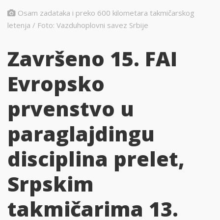
Osam zadataka i preko 600 kilometara takmičarskog
letenja / Foto: Vazduhoplovni savez Srbije
Završeno 15. FAI
Evropsko
prvenstvo u
paraglajdingu
disciplina prelet,
Srpskim
takmičarima 13.