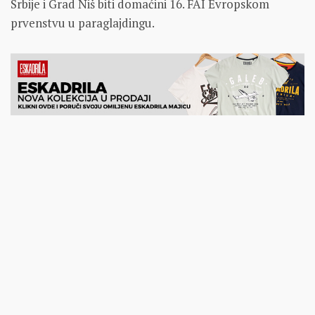
Srbije i Grad Niš biti domaćini 16. FAI Evropskom
prvenstvu u paraglajdingu.