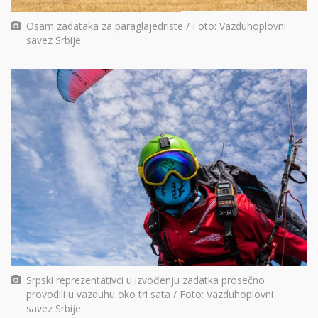
Osam zadataka za paraglajedriste / Foto: Vazduhoplovni
savez Srbije
Srpski reprezentativci u izvođenju zadatka prosečno
provodili u vazduhu oko tri sata / Foto: Vazduhoplovni
savez Srbije