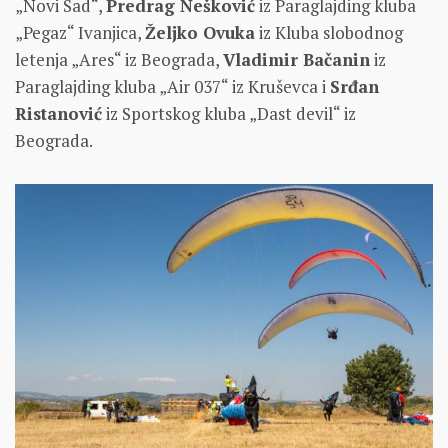
„Novi Sad“,
Predrag Nešković
iz Paraglajding kluba
„Pegaz“ Ivanjica,
Željko Ovuka
iz Kluba slobodnog
letenja „Ares“ iz Beograda,
Vladimir Bačanin
iz
Paraglajding kluba „Air 037“ iz Kruševca i
Srđan
Ristanović
iz Sportskog kluba „Dast devil“ iz
Beograda.