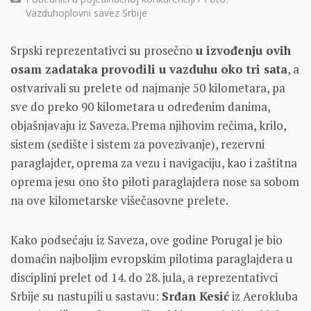
Vazduhoplovni savez Srbije
Srpski reprezentativci su prosečno
u izvođenju ovih
osam zadataka provodili u vazduhu oko tri sata
, a
ostvarivali su prelete od najmanje 50 kilometara, pa
sve do preko 90 kilometara u određenim danima,
objašnjavaju iz Saveza. Prema njihovim rečima, krilo,
sistem (sedište i sistem za povezivanje), rezervni
paraglajder, oprema za vezu i navigaciju, kao i zaštitna
oprema jesu ono što piloti paraglajdera nose sa sobom
na ove kilometarske višečasovne prelete.
Kako podsećaju iz Saveza, ove godine Porugal je bio
domaćin najboljim evropskim pilotima paraglajdera u
disciplini prelet od 14. do 28. jula, a reprezentativci
Srbije su nastupili u sastavu:
Srđan Kesić
iz Aerokluba