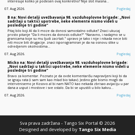
interesuje koliko je podesen ovaj konkretno? Nije slot masina…
07. Aug 2026.
Pogledaj
B na: Novi detalji uvežbavanja 98. vazduhoplovne brigade: „Novi
sadržaji u taktici upotrebe, neke elemente nismo videli u
poslednje tri godine“
Pitaj bilo koji AI da li moze da donosi samostalno odluke? Znaci ukucaj
prosto pitanje "Da li mozes da donosis odluke?" "Naravno, i nadajmo se u
granicama koje su mu ljudi zacrtali." upravo je tako i nije i nikada nece biti
niti moze biti drugacije. znaci isporogramiran je da na osnovu slike u
odredjenim okolnostima…
07. Aug 2026.
Pogledaj
Micko na: Novi detalji uvežbavanja 98. vazduhoplovne brigade:
„Novi sadržaji u taktici upotrebe, neke elemente nismo videli u
poslednje tri godine“
Bravo za komentar. Poznato je da ovde komentarišu napravljeni koji bi da
se igraju rata (i sam sam kao mlad bio takav). Jedino gde bismo mogli da
intervenisemo je Kosovo al bi nam NATO kao nekada zbrisao avijaciju u par
dana a usput i mostove i sve ostalo. Da bi se upustili u bilo kakvu…
07. Aug 2026.
Pogledaj
Sva prava zadržana ‐ Tango Six Portal © 2026
Designed and developed by
Tango Six Media