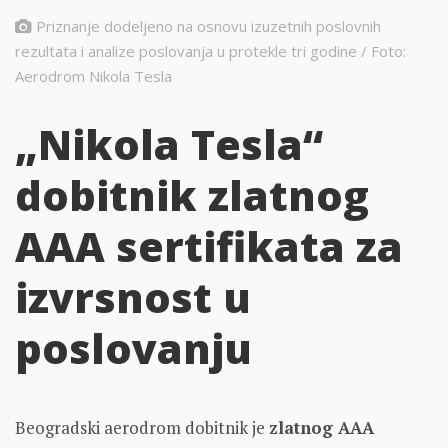
Priznanje dodeljeno na osnovu izuzetnih poslovnih
rezultata i analize poslovanja u protekle tri godine / Foto:
Aerodrom Nikola Tesla
„Nikola Tesla“
dobitnik zlatnog
AAA sertifikata za
izvrsnost u
poslovanju
Beogradski aerodrom dobitnik je
zlatnog AAA