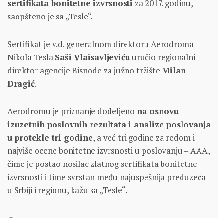
sertifikata bonitetne izvrsnosti
za 2017. godinu,
saopšteno je sa „Tesle“.
Sertifikat je v.d. generalnom direktoru Aerodroma
Nikola Tesla
Saši Vlaisavljeviću
uručio regionalni
direktor agencije Bisnode za južno tržište
Milan
Dragić
.
Aerodromu je priznanje dodeljeno
na osnovu
izuzetnih poslovnih rezultata i analize poslovanja
u protekle tri godine
, a već tri godine za redom i
najviše ocene bonitetne izvrsnosti u poslovanju – AAA,
čime je postao nosilac zlatnog sertifikata bonitetne
izvrsnosti i time svrstan među najuspešnija preduzeća
u Srbiji i regionu, kažu sa „Tesle“.