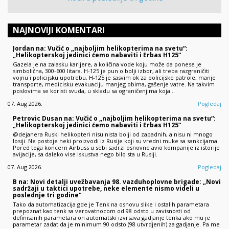
NAJNOVIJI KOMENTARI
Jordan na: Vučić o „najboljim helikopterima na svetu“:
„Helikopterskoj jedinici ćemo nabaviti i Erbas H125“
Gazela je na zalasku karijere, a količina vode koju može da ponese je
simbolična, 300-600 litara. H-125 je pun o bolji izbor, ali treba razgraničiti
vojnu i policijsku upotrebu. H-125 je sasvim ok za policijske patrole, manje
transporte, medicisku evakuaciju manjeg obima, gašenje vatre. Na takvim
poslovima se koristi svuda, u skladu sa ograničenjima koja…
07. Aug 2026.
Pogledaj
Petrovic Dusan na: Vučić o „najboljim helikopterima na svetu“:
„Helikopterskoj jedinici ćemo nabaviti i Erbas H125“
@dejanera Ruski helikopteri nisu nista bolji od zapadnih, a nisu ni mnogo
losiji. Ne postoje neki proizvodi iz Rusije koji su vredni muke sa sankcijama.
Pored toga koncern Airbuss u sebi sadrzi osnovne avio kompanije iz istorije
avijacije, sa daleko vise iskustva nego bilo sta u Rusiji.
07. Aug 2026.
Pogledaj
B na: Novi detalji uvežbavanja 98. vazduhoplovne brigade: „Novi
sadržaji u taktici upotrebe, neke elemente nismo videli u
poslednje tri godine“
Tako da automatizacija gde je Tenk na osnovu slike i ostalih parametara
prepoznat kao tenk sa verovatnocom od 98 odsto u zavisnosti od
definisanih parametara on automatski izvrsava gadjanje tenka ako mu je
parametar zadat da je minimum 90 odsto (98 utvrdjenih) za gadjanje. Pa me