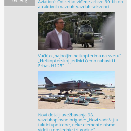
03. Aug
Aviation“: Od retko viđene arhive 90-tih do
atraktivnih vazduh-vazduh sekvenci
Vučić o „najboljim helikopterima na svetu“:
„Helikopterskoj jedinici ćemo nabaviti i
Erbas H125“
Novi detalji uvežbavanja 98.
vazduhoplovne brigade: „Novi sadržaji u
taktici upotrebe, neke elemente nismo
videli u poslednje tri godine“