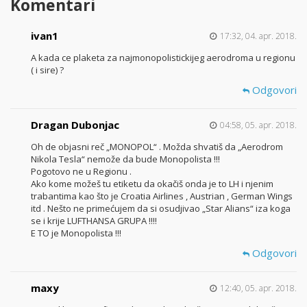
Komentari
ivan1
17:32, 04. apr. 2018.
A kada ce plaketa za najmonopolistickijeg aerodroma u regionu
( i sire) ?
Odgovori
Dragan Dubonjac
04:58, 05. apr. 2018.
Oh de objasni reč „MONOPOL“ . Možda shvatiš da „Aerodrom
Nikola Tesla“ nemože da bude Monopolista !!!
Pogotovo ne u Regionu .
Ako kome možeš tu etiketu da okačiš onda je to LH i njenim
trabantima kao što je Croatia Airlines , Austrian , German Wings
itd . Nešto ne primećujem da si osudjivao „Star Alians“ iza koga
se i krije LUFTHANSA GRUPA !!!!
E TO je Monopolista !!!
Odgovori
maxy
12:40, 05. apr. 2018.