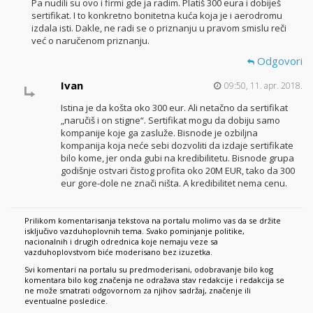
Pa nudili su ovo i firmi gde ja radim. Platiš 300 eura i dobiješ
sertifikat. I to konkretno bonitetna kuća koja je i aerodromu
izdala isti. Dakle, ne radi se o priznanju u pravom smislu reči
već o naručenom priznanju.
Odgovori
Ivan
09:50, 11. apr. 2018.
Istina je da košta oko 300 eur. Ali netačno da sertifikat
„naručiš i on stigne“. Sertifikat mogu da dobiju samo
kompanije koje ga zasluže. Bisnode je ozbiljna
kompanija koja neće sebi dozvoliti da izdaje sertifikate
bilo kome, jer onda gubi na kredibilitetu. Bisnode grupa
godišnje ostvari čistog profita oko 20M EUR, tako da 300
eur gore-dole ne znači ništa. A kredibilitet nema cenu.
Prilikom komentarisanja tekstova na portalu molimo vas da se držite
isključivo vazduhoplovnih tema. Svako pominjanje politike,
nacionalnih i drugih odrednica koje nemaju veze sa
vazduhoplovstvom biće moderisano bez izuzetka.
Svi komentari na portalu su predmoderisani, odobravanje bilo kog
komentara bilo kog značenja ne odražava stav redakcije i redakcija se
ne može smatrati odgovornom za njihov sadržaj, značenje ili
eventualne posledice.