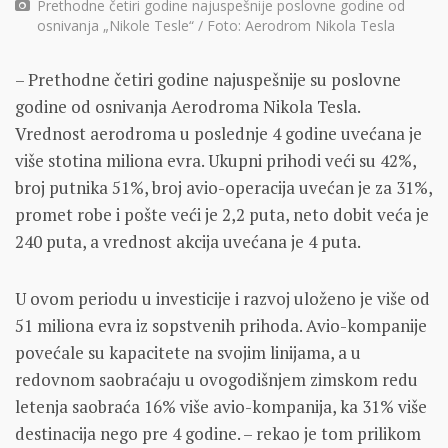
Prethodne četiri godine najuspešnije poslovne godine od
osnivanja „Nikole Tesle“ / Foto: Aerodrom Nikola Tesla
– Prethodne četiri godine najuspešnije su poslovne
godine od osnivanja Aerodroma Nikola Tesla.
Vrednost aerodroma u poslednje 4 godine uvećana je
više stotina miliona evra. Ukupni prihodi veći su 42%,
broj putnika 51%, broj avio-operacija uvećan je za 31%,
promet robe i pošte veći je 2,2 puta, neto dobit veća je
240 puta, a vrednost akcija uvećana je 4 puta.
U ovom periodu u investicije i razvoj uloženo je više od
51 miliona evra iz sopstvenih prihoda. Avio-kompanije
povećale su kapacitete na svojim linijama, a u
redovnom saobraćaju u ovogodišnjem zimskom redu
letenja saobraća 16% više avio-kompanija, ka 31% više
destinacija nego pre 4 godine. – rekao je tom prilikom