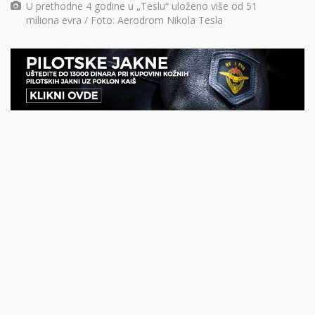
U prethodne 4 godine u „Teslu“ uloženo više od 51
miliona evra / Foto: Aerodrom Nikola Tesla