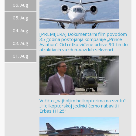
06. Aug
05. Aug
04. Aug
[PREMIJERA] Dokumentarni film povodom
35 godina postojanja kompanije „Prince
03. Aug
Aviation“: Od retko viđene arhive 90-tih do
atraktivnih vazduh-vazduh sekvenci
01. Aug
Vučić o „najboljim helikopterima na svetu“:
„Helikopterskoj jedinici ćemo nabaviti i
Erbas H125“