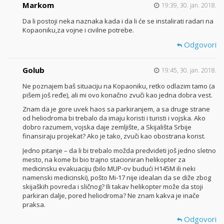
Markom
19:39, 30. jan. 2018.
Da li postoji neka naznaka kada i da li će se instalirati radari na
Kopaoniku,za vojne i civilne potrebe.
Odgovori
Golub
19:45, 30. jan. 2018.
Ne poznajem baš situaciju na Kopaoniku, retko odlazim tamo (a
pišem još ređe), ali mi ovo konačno zvuči kao jedna dobra vest.
Znam da je gore uvek haos sa parkiranjem, a sa druge strane
od heliodroma bi trebalo da imaju koristi i turisti i vojska. Ako
dobro razumem, vojska daje zemljište, a Skijališta Srbije
finansiraju projekat? Ako je tako, zvuči kao obostrana korist.
Jedno pitanje – da li bi trebalo možda predvideti još jedno sletno
mesto, na kome bi bio trajno stacioniran helikopter za
medicinsku evakuaciju (bilo MUP-ov budući H145M ili neki
namenski medicinski), pošto Mi-17 nije idealan da se diže zbog
skijaških povreda i sličnog? Ili takav helikopter može da stoji
parkiran dalje, pored heliodroma? Ne znam kakva je inače
praksa.
Odgovori