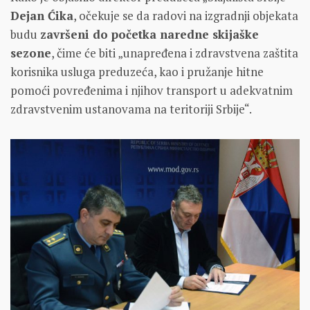
Dejan Ćika
, očekuje se da radovi na izgradnji objekata
budu
završeni do početka naredne skijaške
sezone
, čime će biti „unapređena i zdravstvena zaštita
korisnika usluga preduzeća, kao i pružanje hitne
pomoći povređenima i njihov transport u adekvatnim
zdravstvenim ustanovama na teritoriji Srbije“.