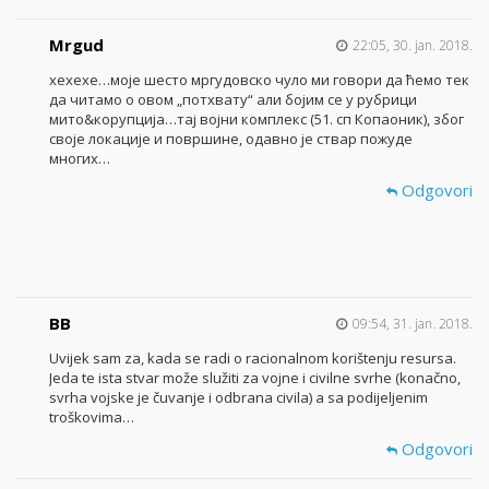
Mrgud
22:05, 30. jan. 2018.
хехехе…моје шесто мргудовско чуло ми говори да ћемо тек
да читамо о овом „потхвату“ али бојим се у рубрици
мито&корупција…тај војни комплекс (51. сп Копаоник), због
своје локације и површине, одавно је ствар пожуде
многих…
Odgovori
BB
09:54, 31. jan. 2018.
Uvijek sam za, kada se radi o racionalnom korištenju resursa.
Jeda te ista stvar može služiti za vojne i civilne svrhe (konačno,
svrha vojske je čuvanje i odbrana civila) a sa podijeljenim
troškovima…
Odgovori