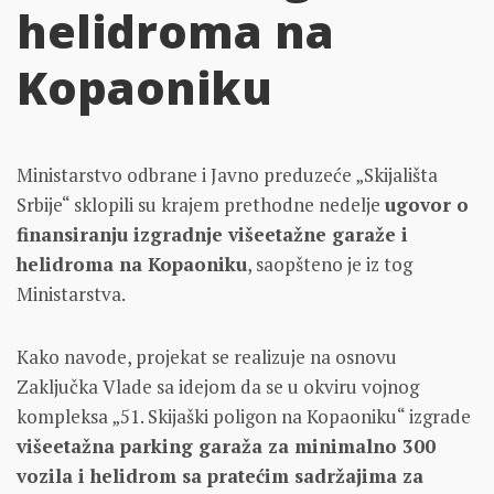
helidroma na
Kopaoniku
Ministarstvo odbrane i Javno preduzeće „Skijališta
Srbije“ sklopili su krajem prethodne nedelje
ugovor o
finansiranju izgradnje višeetažne garaže i
helidroma na Kopaoniku
, saopšteno je iz tog
Ministarstva.
Kako navode, projekat se realizuje na osnovu
Zaključka Vlade sa idejom da se u okviru vojnog
kompleksa „51. Skijaški poligon na Kopaoniku“ izgrade
višeetažna parking garaža za minimalno 300
vozila i helidrom sa pratećim sadržajima za