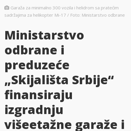
Garaža za minimalno 300 vozila i helidrom sa pratećim
sadržajima za helikopter Mi-17 / Foto: Ministarstvo odbrane
Ministarstvo
odbrane i
preduzeće
„Skijališta Srbije“
finansiraju
izgradnju
višeetažne garaže i