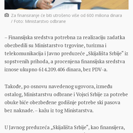
Za finansiranje će biti utrošeno više od 600 miliona dinara
/ Foto: Ministarstvo odbrane
– Finansijska sredstva potrebna za realizaciju zadatka
obezbedili su Ministarstvo trgovine, turizma i
telekomunikacija i Javno preduzeće „Skijališta Srbije“ iz
sopstvenih prihoda, a procenjena finansijska sredstva
iznose ukupno 614.209.406 dinara, bez PDV-a.
Takođe, po osnovu navedenog ugovora, između
ostalog, Ministarstvu odbrane i Vojsci Srbije za potrebe
obuke biće obezbeđene godišnje potrebe ski pasova
bez naknade. – kažu iz tog Ministarstva.
U Javnog preduzeća „Skijališta Srbije“, kao finansijera,