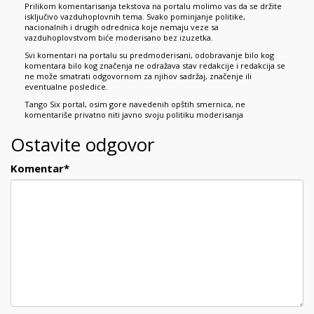
Prilikom komentarisanja tekstova na portalu molimo vas da se držite
isključivo vazduhoplovnih tema. Svako pominjanje politike,
nacionalnih i drugih odrednica koje nemaju veze sa
vazduhoplovstvom biće moderisano bez izuzetka.
Svi komentari na portalu su predmoderisani, odobravanje bilo kog
komentara bilo kog značenja ne odražava stav redakcije i redakcija se
ne može smatrati odgovornom za njihov sadržaj, značenje ili
eventualne posledice.
Tango Six portal, osim gore navedenih opštih smernica, ne
komentariše privatno niti javno svoju politiku moderisanja
Ostavite odgovor
Komentar
*