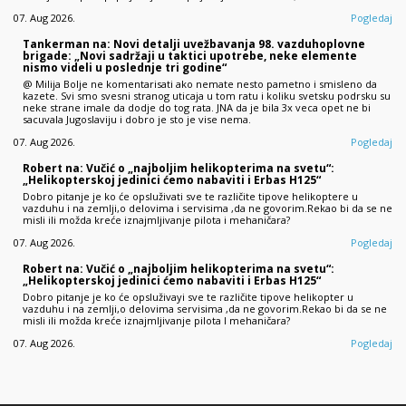
07. Aug 2026.
Pogledaj
Tankerman na: Novi detalji uvežbavanja 98. vazduhoplovne
brigade: „Novi sadržaji u taktici upotrebe, neke elemente
nismo videli u poslednje tri godine“
@ Milija Bolje ne komentarisati ako nemate nesto pametno i smisleno da
kazete. Svi smo svesni stranog uticaja u tom ratu i koliku svetsku podrsku su
neke strane imale da dodje do tog rata. JNA da je bila 3x veca opet ne bi
sacuvala Jugoslaviju i dobro je sto je vise nema.
07. Aug 2026.
Pogledaj
Robert na: Vučić o „najboljim helikopterima na svetu“:
„Helikopterskoj jedinici ćemo nabaviti i Erbas H125“
Dobro pitanje je ko će opsluživati sve te različite tipove helikoptere u
vazduhu i na zemlji,o delovima i servisima ,da ne govorim.Rekao bi da se ne
misli ili možda kreće iznajmljivanje pilota i mehaničara?
07. Aug 2026.
Pogledaj
Robert na: Vučić o „najboljim helikopterima na svetu“:
„Helikopterskoj jedinici ćemo nabaviti i Erbas H125“
Dobro pitanje je ko će opsluživayi sve te različite tipove helikopter u
vazduhu i na zemlji,o delovima servisima ,da ne govorim.Rekao bi da se ne
misli ili možda kreće iznajmljivanje pilota I mehaničara?
07. Aug 2026.
Pogledaj