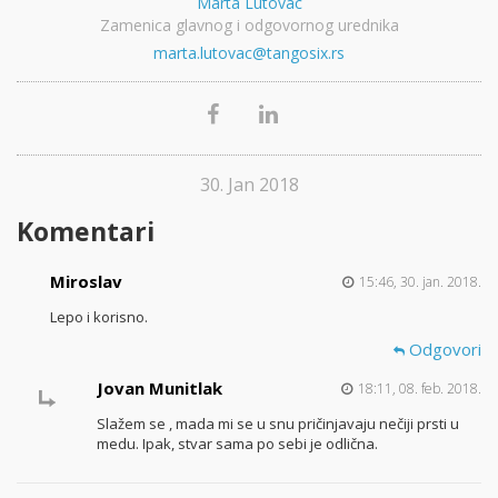
Marta Lutovac
Zamenica glavnog i odgovornog urednika
marta.lutovac@tangosix.rs
30. Jan 2018
Komentari
Miroslav
15:46, 30. jan. 2018.
Lepo i korisno.
Odgovori
Jovan Munitlak
18:11, 08. feb. 2018.
Slažem se , mada mi se u snu pričinjavaju nečiji prsti u
medu. Ipak, stvar sama po sebi je odlična.