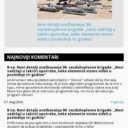
Novi detalji uvežbavanja 98.
vazduhoplovne brigade: „Novi sadržaji u
taktici upotrebe, neke elemente nismo
videli u poslednje tri godine“
NAJNOVIJI KOMENTARI
B na: Novi detalji uvežbavanja 98. vazduhoplovne brigade: „Novi
sadržaji u taktici upotrebe, neke elemente nismo videli u
poslednje tri godine“
jel AI tumaci sliku (podatke) samostalno i "donosi" odluke (AI by the way
nema sposobnost odlucivanja, AI je kod, algoritam programiran da se vrti u
lupu, nema sposobnost donosenja odluka) o identifikaciji ciljeva svoj tudj
Muve bez glave (AI je zokruzen programski lup, ne moze da odlucuje,
program obican)
07. Aug 2026.
Pogledaj
B na: Novi detalji uvežbavanja 98. vazduhoplovne brigade: „Novi
sadržaji u taktici upotrebe, neke elemente nismo videli u
poslednje tri godine“
H145 mora da pazi gde leti u zoni borbenoh dejstava (20-40km) (moze
slucajno da pokupi prijateljski i neprijateljski dron u letu)