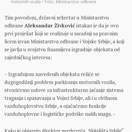
motornih vozila / Foto: Ministarstvo odbrane
Tim povodom, državni sekretar u Ministarstvu
odbrane
Aleksandar Živković
istakao je da je ovo
prvi projekat koji se realizuje u saradnji sa pravnim
licem izvan Ministarstva odbrane i Vojske Srbije, a koji
se javlja u svojstvu finansijera izgradnje objekata od
zajedničkog interesa:
– Izgradnjom navedenih objekata rešiće se
dugogodišnji problem parkiranja motornih vozila,
stvorićemo uslove za infrastrukturno jačanje sistema
traganja i spasavanja u Vojsci Srbije, ali i u civilnom
vazduhoplovstvu Srbije, a ojačaćemo funkcije
vazduhoplovne i logističke podrške naših snaga. –
Kako je objasnio direktor preduzeća „Skijališta Srbije“