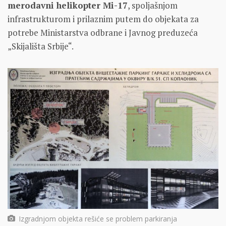
merodavni helikopter Mi-17
, spoljašnjom
infrastrukturom i prilaznim putem do objekata za
potrebe Ministarstva odbrane i Javnog preduzeća
„Skijališta Srbije“.
Izgradnjom objekta rešiće se problem parkiranja