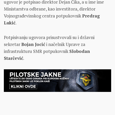
ugovor je potpisao direktor Dejan Ćika, a u ime ime
Ministarstva odbrane, kao investitora, direktor
Vojnograđevinskog centra potpukovnik
Predrag
Lukić
.
Potpisivanju ugovora prisustvovali su i državni
sekretar
Bojan Jocić
i načelnik Uprave za
infrastrukturu SMR potpukovnik
Slobodan
Starčević
.