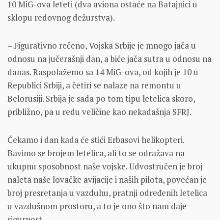
10 MiG-ova leteti (dva aviona ostaće na Batajnici u
sklopu redovnog dežurstva).
– Figurativno rečeno, Vojska Srbije je mnogo jača u
odnosu na jučerašnji dan, a biće jača sutra u odnosu na
danas. Raspolažemo sa 14 MiG-ova, od kojih je 10 u
Republici Srbiji, a četiri se nalaze na remontu u
Belorusiji. Srbija je sada po tom tipu letelica skoro,
približno, pa u redu veličine kao nekadašnja SFRJ.
Čekamo i dan kada će stići Erbasovi helikopteri.
Bavimo se brojem letelica, ali to se odražava na
ukupnu sposobnost naše vojske. Udvostručen je broj
naleta naše lovačke avijacije i naših pilota, povećan je
broj presretanja u vazduhu, pratnji određenih letelica
u vazdušnom prostoru, a to je ono što nam daje
sigurnost.