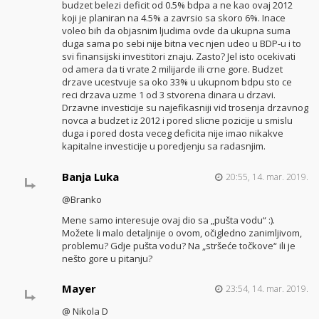
budzet belezi deficit od 0.5% bdpa a ne kao ovaj 2012
koji je planiran na 4.5% a zavrsio sa skoro 6%. Inace
voleo bih da objasnim ljudima ovde da ukupna suma
duga sama po sebi nije bitna vec njen udeo u BDP-u i to
svi finansijski investitori znaju. Zasto? Jel isto ocekivati
od amera da ti vrate 2 milijarde ili crne gore. Budzet
drzave ucestvuje sa oko 33% u ukupnom bdpu sto ce
reci drzava uzme 1 od 3 stvorena dinara u drzavi.
Drzavne investicije su najefikasniji vid trosenja drzavnog
novca a budzet iz 2012 i pored slicne pozicije u smislu
duga i pored dosta veceg deficita nije imao nikakve
kapitalne investicije u poredjenju sa radasnjim.
Banja Luka
20:55, 14. mar. 2019.
@Branko
Mene samo interesuje ovaj dio sa „pušta vodu“ :).
Možete li malo detaljnije o ovom, očigledno zanimljivom,
problemu? Gdje pušta vodu? Na „stršeće točkove“ ili je
nešto gore u pitanju?
Mayer
23:54, 14. mar. 2019.
@ Nikola D