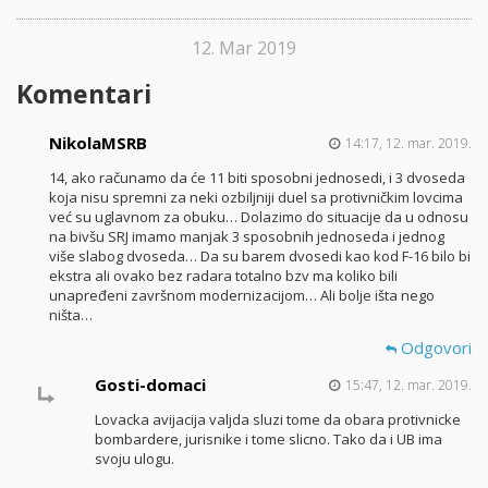
12. Mar 2019
Komentari
NikolaMSRB
14:17, 12. mar. 2019.
14, ako računamo da će 11 biti sposobni jednosedi, i 3 dvoseda
koja nisu spremni za neki ozbiljniji duel sa protivničkim lovcima
već su uglavnom za obuku… Dolazimo do situacije da u odnosu
na bivšu SRJ imamo manjak 3 sposobnih jednoseda i jednog
više slabog dvoseda… Da su barem dvosedi kao kod F-16 bilo bi
ekstra ali ovako bez radara totalno bzv ma koliko bili
unapređeni završnom modernizacijom… Ali bolje išta nego
ništa…
Odgovori
Gosti-domaci
15:47, 12. mar. 2019.
Lovacka avijacija valjda sluzi tome da obara protivnicke
bombardere, jurisnike i tome slicno. Tako da i UB ima
svoju ulogu.