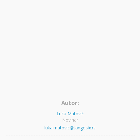
Autor:
Luka Matović
Novinar
luka.matovic@tangosix.rs