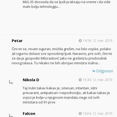
MiG-35 dvoseda da se ljudi praksaju na vreme i da vide
malo bolju tehnologiju…
Petar
14:18, 12. mar. 2019.
Čini mi se, nisam siguran, možda grešim, na čelo vojske, polako
ali sigurno dolaze sve sposobniji ljudi. Naravno, pre svih, čini mi
se da je gospodin Miloradović (ako ne grešim) tu predvodnik
novog talasa. Tu nikako ne bih ubrojao ministra Vulina…
Odgovori
Nikola D
15:33, 12. mar. 2019.
Taj Vulin takav kakav je, smesan, iritantan, sitni
prevarant, antipatican i nepodnosljiv, ali kakav takav je
vojsci je bolje u njegovom mandatu nego od svih
ministara od 91-prve
Falcon
16:04, 12. mar. 2019.