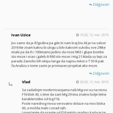
Odgovori
Ivan Uzice
19:20, 12. mar. 2019.
Jos samo da je 87godina pa gde bi nam kraj bio.Ali je na zalost
2019.Ne znam kakvu bi ulogu u bilo kakvom sukobu ove 29tke
imale pa da ih i 100imamo.Jedino da nose NRZ i glupe bombe
sto moze i orao i galeb ili R60 sto moze i mig 21.Mada su lepi za
parade.Zamolio bih ekipu tanga da napisu tekst o T 50 ili pak
fa.Analizu o tome zasto je promasen projekat ako moze.
Odgovori
Vlad
20:09, 12. mar. 2019.
Sa sadašnjim modernizacijama naši Mig-ovi su na nivou
F16 blok 40, s time da sam Mig 29 ima znatno bolje letne
karakteristike od tog F16.
Posle narednog nivoa verovatno dolaze na nivo bloka
60, a možda malo i iznad njih.
I prestanite da pravite od F16 mitsku mašinu kada je taj