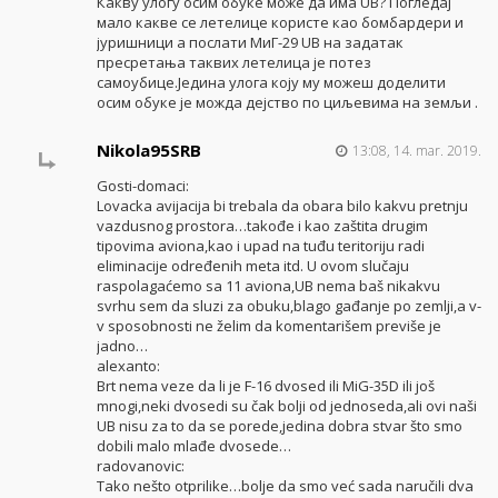
Какву улогу осим обуке може да има UB? Погледај
мало какве се летелице користе као бомбардери и
јуришници а послати МиГ-29 UB на задатак
пресретања таквих летелица је потез
самоубице.Једина улога коју му можеш доделити
осим обуке је можда дејство по циљевима на земљи .
Nikola95SRB
13:08, 14. mar. 2019.
Gosti-domaci:
Lovacka avijacija bi trebala da obara bilo kakvu pretnju
vazdusnog prostora…takođe i kao zaštita drugim
tipovima aviona,kao i upad na tuđu teritoriju radi
eliminacije određenih meta itd. U ovom slučaju
raspolagaćemo sa 11 aviona,UB nema baš nikakvu
svrhu sem da sluzi za obuku,blago gađanje po zemlji,a v-
v sposobnosti ne želim da komentarišem previše je
jadno…
alexanto:
Brt nema veze da li je F-16 dvosed ili MiG-35D ili još
mnogi,neki dvosedi su čak bolji od jednoseda,ali ovi naši
UB nisu za to da se porede,jedina dobra stvar što smo
dobili malo mlađe dvosede…
radovanovic:
Tako nešto otprilike…bolje da smo već sada naručili dva