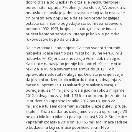
dobro drzala do ulaska HV drzala je vecinu teritorije i
pored nato napada. Problem je bio sto se JNA povukla iz
hrvatske i ostavila je jadne krajisnike koji tada nisu vise
cinioi ni tih 14% populacije da se bori protiv bogatijeg
ostatka sam. Samo pogledajte sta su hrvati nabavioi u
periodu 1992-1995, krajna je sa druge strane imala
budzet kantona sarajevo. Pitanje je kolko je politicko
rukovodstvo koglo da uradi tu
Da se vratimo u sadasnjost. Svi smo svesni trenutnih
nabavka, idalje imamo pesimista koji su ne veruju ni u
nabavke Mi-35 jer satro neveruju Volini dok ne stigne.
Kazu, nije nabavljano jer nije bilo potrebe? Jel ste vi to
rekli da je VS bila savremena armija do 2012? To bi
opravdalo nedostatak ulaganja. Ono sto je cinjenica je
da je vojni budzet skolo milijardu dolara, izdvajanja za
masine i opremu su 33 milijardi (278 miliona evra) u
poredjenju sa 11 milijardi prosle godine i oko 2 milijarde
2012. Izdvajamo zavidnih 1.75% za odbranu. Jel znate da
je budzet za kapitalne izdatke 2012 bio ukupno 22
milijarde a tu sem opremanja vojske ulaze putevi, pruge,
skole…. Znaci da danas izdvajamo vise za opremanje VS
nego u bilo koju bilansu poziciju u klasi 5 2012. Sto se tice
kapitalnih izdataka 2019 oni su 165 milijardi. Inace radi se
o budzetima koji su inace poprilicno slicni. Nivo