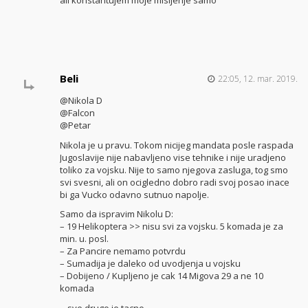
ali konstantujem moje misljenje samo
Beli
22:05, 12. mar. 2019.
@Nikola D
@Falcon
@Petar
Nikola je u pravu. Tokom nicijeg mandata posle raspada
Jugoslavije nije nabavljeno vise tehnike i nije uradjeno
toliko za vojsku. Nije to samo njegova zasluga, tog smo
svi svesni, ali on ocigledno dobro radi svoj posao inace
bi ga Vucko odavno sutnuo napolje.
Samo da ispravim Nikolu D:
– 19 Helikoptera >> nisu svi za vojsku. 5 komada je za
min. u. posl.
– Za Pancire nemamo potvrdu
– Sumadija je daleko od uvodjenja u vojsku
– Dobijeno / Kupljeno je cak 14 Migova 29 a ne 10
komada
…sve drugo je tacno.