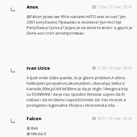
Апок
17:04, 13. mar. 2019.
@Falcon Јесмо ми 99те напали НАТО или он нас? Јел
2001 изгубљено Прешево и околина? Јел постоји
Република Српска? Једно је не волети власт а друго је
бити нон стоп антипротиван.
Ivan Uzice
17:29, 13. mar. 2019.
A ljudi ovde slabo pamte, to je glavni problem.A afera
helikopter,piropatroni,akumulatori, obecanja, tetka iz
Kanade,90te,Jul itd itd.Bitno je da je stiglo 14migova koji
su DONIRANI i da je nas sposbni ministar uspeo da ih
nabavi i da mi idemo napred.Izvinite sto Vas mracim a
postajemo regionalna Vlvojna i ekonomska sila.
Falcon
18:11, 13. mar. 2019.
@ Beli
@ Nikola D