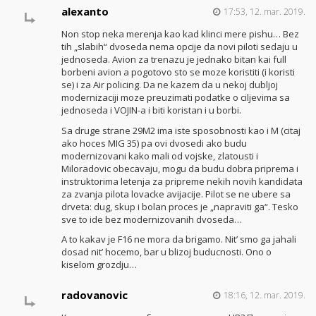
alexanto
17:53, 12. mar. 2019.
Non stop neka merenja kao kad klinci mere pishu… Bez
tih „slabih“ dvoseda nema opcije da novi piloti sedaju u
jednoseda. Avion za trenazu je jednako bitan kai full
borbeni avion a pogotovo sto se moze koristiti (i koristi
se) i za Air policing. Da ne kazem da u nekoj dubljoj
modernizaciji moze preuzimati podatke o ciljevima sa
jednoseda i VOJIN-a i biti koristan i u borbi.
Sa druge strane 29M2 ima iste sposobnosti kao i M (citaj
ako hoces MIG 35) pa ovi dvosedi ako budu
modernizovani kako mali od vojske, zlatousti i
Miloradovic obecavaju, mogu da budu dobra priprema i
instruktorima letenja za pripreme nekih novih kandidata
za zvanja pilota lovacke avijacije. Pilot se ne ubere sa
drveta: dug, skup i bolan proces je „napraviti ga“. Tesko
sve to ide bez modernizovanih dvoseda…
A to kakav je F16 ne mora da brigamo. Nit’ smo ga jahali
dosad nit’ hocemo, bar u blizoj buducnosti. Ono o
kiselom grozdju…
radovanovic
18:16, 12. mar. 2019.