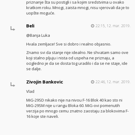
priznanje šta su postigli i sa kojim sredstvima u ovako
kratkom roku. Mnogi, zaista mnogi, nisu vjerovali da je to
uopšte moguće.
Beli
22:15, 12. mar. 2019.
@Banja Luka
Hvala zemljace! Sve si dobro i realno objasnio.
Znamo svi da stanje nije idealno. Ne shvatam samo ove
koji stalno pljuju i nista od uspeha ne priznaju, a
ocigledno je da se dosta tog uradilo i da se ne staje, ide
se dalje.
Zivojin Bankovic
22:46, 12. mar. 2019.
Vlad
MiG-29SD nikako nije na nivou F-16 Blok 40 kao sto ni
MiG-29SM nije u rangu Bloka 60. MiG-ovi pomenutih
verzija po mnogo cemu znatno zaostaju za blokovima F-
16 koje ste naveli.