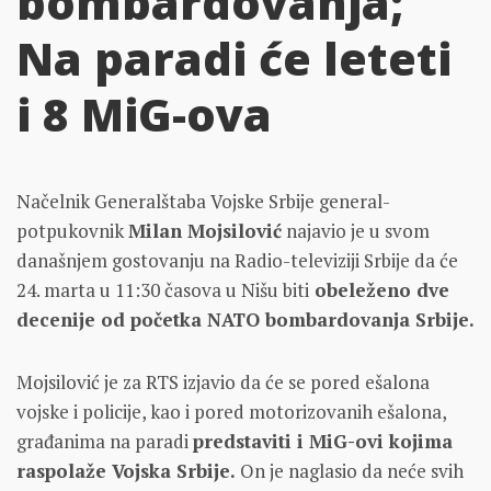
bombardovanja;
Na paradi će leteti
i 8 MiG-ova
Načelnik Generalštaba Vojske Srbije general-
potpukovnik
Milan Mojsilović
najavio je u svom
današnjem gostovanju na Radio-televiziji Srbije da će
24. marta u 11:30 časova u Nišu biti
obeleženo
dve
decenije od početka NATO bombardovanja Srbije.
Mojsilović je za RTS izjavio da će se pored ešalona
vojske i policije, kao i pored motorizovanih ešalona,
građanima na paradi
predstaviti i MiG-ovi kojima
raspolaže Vojska Srbije.
On je naglasio da neće svih