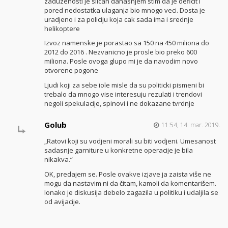
zaduzenosti je slican danasnjem stim da je deficit i
pored nedostatka ulaganja bio mnogo veci. Dosta je
uradjeno i za policiju koja cak sada ima i srednje
helikoptere
Izvoz namenske je porastao sa 150 na 450 miliona do
2012 do 2016 . Nezvanicno je prosle bio preko 600
miliona. Posle ovoga glupo mi je da navodim novo
otvorene pogone
Ljudi koji za sebe iole misle da su politicki pismeni bi
trebalo da mnogo vise interesuju rezulati i trendovi
negoli spekulacije, spinovi i ne dokazane tvrdnje
Golub
11:54, 14. mar. 2019.
„Ratovi koji su vodjeni morali su biti vodjeni. Umesanost
sadasnje garniture u konkretne operacije je bila
nikakva.“
OK, predajem se. Posle ovakve izjave ja zaista više ne
mogu da nastavim ni da čitam, kamoli da komentarišem.
Ionako je diskusija debelo zagazila u politiku i udaljila se
od avijacije.