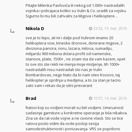
Pitajte Milenka Pavlovića ili nekog od 1.000+ nastradalih
vojnika i policajaca koliko su Vulin & Co. uradili za vojsku.
Sigurno bi mu bili zahvalni za Migove i helikoptere…
Nikola D
23:32, 13. mar. 2019.
sve je to lepo, ali mi i dalje pod Vulinom imamo 20
helikoptera vise, kineske dronove, donirane migove, 2
diviziona pancira, noru, lazara, milosa, sumadiju,
milijardu 900 miliona dolara profit od namenske,
stanove, plate, 1500+ , ne znam sta da vam kazem, opet
to sve sto ste rekli ne menja moje misljenje, tih 1000+
nastradalih nisu nastradali sto nas je Vulin
Bombardovao, nego Nato da bi nam oteo Kosovo, taj
helikopter je sprdnja u medijima, a to za stan je tacno
zato sam i rekao da je sitni prevarant
Brad
10:57, 14. mar. 2019.
Ratovi koji su vodjeni morali su biti vodjeni. Umesanost
sadasnje garniture u konkretne operacije je bila nikakva.
Zna se da rat vode vojne a ne civione vlasti. Sto se tice
ratova posto vidim da ovde postoji sesija
samodestruktivnosti i ponizavanja. VRS se poprilicno