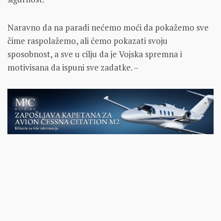
Naravno da na paradi nećemo moći da pokažemo sve
čime raspolažemo, ali ćemo pokazati svoju
sposobnost, a sve u cilju da je Vojska spremna i
motivisana da ispuni sve zadatke. –