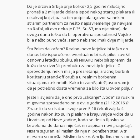
Da je država Srbija prije koliko? 2,5 godine? Slučajno
pronašla 2 milijarde dolara ispod nekog starog plakara ili
u kakvoj knjizi, pa sa tim potpisala ugovor sa nekim
stranim partnerom za nešto najsavremenije (Ja navijam
za Rafal, ali evo neka je F-35, Su-57, ma nije bitno)- do
ovoga dana teško da bi operativna sposobnost Vojske
bila nešto puno veća, samo nebismo imali dvije milijarde.
Šta želim da kažem? Realno- nove letjelice bi teško do
danas bile isporučene, eventualno bi naši piloti završili
osnovnu letačku obuku, ali NIKAKO nebi bili spremni da
kažu da su izvršili preobuku za novi tip letjelice. O
sprovođenju nekih misija presretanja, zračnoj borbi ili
korištenju stand-off oružija u realnim borbenim
situacijama tek nebih. Kako to zamišljate? Jasno vam je
da je potrebno dosta vremena za bilo šta u ovom polju?
Jeste li svjesni da je ono prvo „slikanje“ „vođe“ sa ruskim
migovima sprovedeno prije dvije godine (21.12.2016.)?
Znate li da su Iračani svoje prve F-16 čekali valjda 4
godine nakon što su ih platili? Na kraju valjda vidite da u
Hrvatskoj od Nove godine, kada se desio fijasko sa
Izraelcima do danas nije čak ni raspisan novi „natječaj“.
Nisam siguran, ali mislim da nije ni poništen stari. A tri
mjeseca su prošla. Mislim da se našim ljudima mora odati