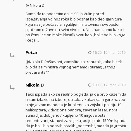
@ Nikola D
Samo da te podsetim da je ’90-ih Vulin pored
izbegavanja vojnog roka bio poznat kao deo garniture
koja nas je počastila izgubljenim ratovima i sveopštom
pljačkom države na svim nivoima. Ne znam samo kako i
po čemu se on može klasifikovati kao „bolji“ od bilo koga
i čega…
Petar
16:25, 12. mar. 2019.
@Nikola D Poštovani, zamislite za trenutak, kako bi tek
bilo da za ministra vojnog nemamo (citiram) „sitnog
prevaranta“?
Nikola D
19:11, 12. mar. 2019.
Tako ispada ako se realno pogleda, ja da prvo kazem da
nisam izlazio na izbore, da takav kakav sam gore naveo
u njegovom mandatu je kupljeno za vojsku i policiju 19
helikoptera, 2 diviziona pancira, zavrsen lazar, nora,
sumadija, dobijeno / kupljeno 10 migova ostali
remontovani, stanovi za vojsku, bolje plate 1500+. Ispada
da je bolji bio od svih ostalih „postenih“, mozda ja gresim