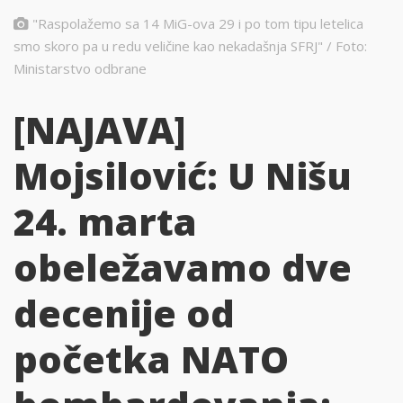
"Raspolažemo sa 14 MiG-ova 29 i po tom tipu letelica
smo skoro pa u redu veličine kao nekadašnja SFRJ" / Foto:
Ministarstvo odbrane
[NAJAVA]
Mojsilović: U Nišu
24. marta
obeležavamo dve
decenije od
početka NATO