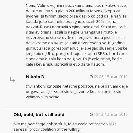
Nema Vulin s vojnim nabavkama ama bas nikakve veze,
da nije on mozda platio 200 miliona iz svog dzepa za
avione? Ja tvrdim, slicno bi se desilo ko god da je na vlasi,
kao da je to sad neko postignuce uzeti 200 miliona,
nazvati Ruse i napraviti s njima neki deal. Sta bi oni radili
s tim avionima, lezali bi negde u hangaru! Prosto je
neverovatno sta se ovde u medjuvremenu pise, mislim
da je vreme da palim. Ja sam devedesetih sa 19 godina
gurnut u rat a gorespomenuti je izbegao sluzenje vojske
jer je bio u JUL-u, partiji od koje se tada i SPS-u hard core
clanovima dizala kosa na glavi. To je cela istina, kad ti
cale i keva nisu ispricali ja evo da te naucim.
Nikola D
09:06, 15. mar. 2019.
@Branko vi iznosite netacne podatke, ne bi da vam dalje
odgovaram, jer se to sto vi govorite kosi sa onime sto
vidim svojim ocima
Old, bald, but still bold
15:12, 12. mar. 2019.
Ako me pamćenje dobro služi, to se zvalo rat protiv NATO
saveza i protiv coalition of the willing.