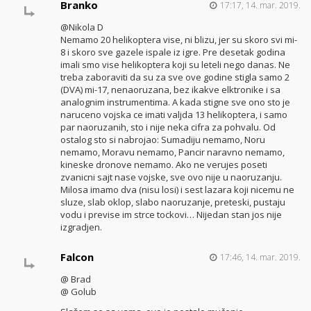
Branko
17:17, 14. mar. 2019.
@Nikola D
Nemamo 20 helikoptera vise, ni blizu, jer su skoro svi mi-
8 i skoro sve gazele ispale iz igre. Pre desetak godina
imali smo vise helikoptera koji su leteli nego danas. Ne
treba zaboraviti da su za sve ove godine stigla samo 2
(DVA) mi-17, nenaoruzana, bez ikakve elktronike i sa
analognim instrumentima. A kada stigne sve ono sto je
naruceno vojska ce imati valjda 13 helikoptera, i samo
par naoruzanih, sto i nije neka cifra za pohvalu. Od
ostalog sto si nabrojao: Sumadiju nemamo, Noru
nemamo, Moravu nemamo, Pancir naravno nemamo,
kineske dronove nemamo. Ako ne verujes poseti
zvanicni sajt nase vojske, sve ovo nije u naoruzanju.
Milosa imamo dva (nisu losi) i sest lazara koji nicemu ne
sluze, slab oklop, slabo naoruzanje, preteski, pustaju
vodu i previse im strce tockovi… Nijedan stan jos nije
izgradjen.
Falcon
17:46, 14. mar. 2019.
@ Brad
@ Golub