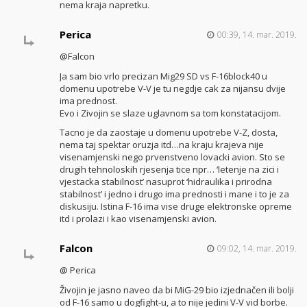
nema kraja napretku.
Perica
00:39, 14. mar. 2019.
@Falcon
Ja sam bio vrlo precizan Mig29 SD vs F-16block40 u
domenu upotrebe V-V je tu negdje cak za nijansu dvije
ima prednost.
Evo i Zivojin se slaze uglavnom sa tom konstatacijom.
Tacno je da zaostaje u domenu upotrebe V-Z, dosta,
nema taj spektar oruzja itd…na kraju krajeva nije
visenamjenski nego prvenstveno lovacki avion. Sto se
drugih tehnoloskih rjesenja tice npr… ‘letenje na zici i
vjestacka stabilnost’ nasuprot ‘hidraulika i prirodna
stabilnost’ i jedno i drugo ima prednosti i mane i to je za
diskusiju. Istina F-16 ima vise druge elektronske opreme
itd i prolazi i kao visenamjenski avion.
Falcon
09:02, 14. mar. 2019.
@ Perica
Živojin je jasno naveo da bi MiG-29 bio izjednačen ili bolji
od F-16 samo u dogfight-u, a to nije jedini V-V vid borbe.