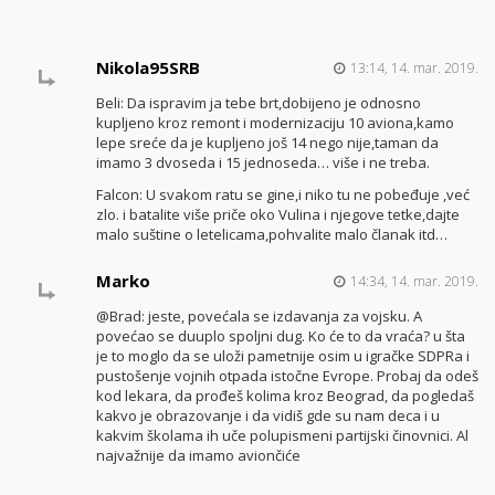
Nikola95SRB
13:14, 14. mar. 2019.
Beli: Da ispravim ja tebe brt,dobijeno je odnosno
kupljeno kroz remont i modernizaciju 10 aviona,kamo
lepe sreće da je kupljeno još 14 nego nije,taman da
imamo 3 dvoseda i 15 jednoseda… više i ne treba.
Falcon: U svakom ratu se gine,i niko tu ne pobeđuje ,već
zlo. i batalite više priče oko Vulina i njegove tetke,dajte
malo suštine o letelicama,pohvalite malo članak itd…
Marko
14:34, 14. mar. 2019.
@Brad: jeste, povećala se izdavanja za vojsku. A
povećao se duuplo spoljni dug. Ko će to da vraća? u šta
je to moglo da se uloži pametnije osim u igračke SDPRa i
pustošenje vojnih otpada istočne Evrope. Probaj da odeš
kod lekara, da prođeš kolima kroz Beograd, da pogledaš
kakvo je obrazovanje i da vidiš gde su nam deca i u
kakvim školama ih uče polupismeni partijski činovnici. Al
najvažnije da imamo aviončiće