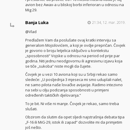
avion bez Awax-a u bliskoj borbi inferioran u odnosu na
Mig 29.
Banja Luka
21:34, 12. mar. 2019.
@Vlad
Predlažem Vam da poslušate ovaj kratki interviju sa
generalom Mojsilovićem, a koji je ovdje prepričan. Čovjek
je govorio o broju letjelica isključivo u kontekstu
„sposobnosti“ Vojske u odnosu na period od prije par
godina. Niti jednu neodgovornu ili agresivnu izjavu koja
se tiče „sukoba“ niste mogli da čujete.
Čovjek je u vezi 10 aviona koji su u Srbiji rekao samo
sledeće: „U posljednja 3 mjeseca mi smo uduplali nalet,
ne samo pilota naše lovačke avijacije. Radimo intezivno
na sebi u cilju podizanja sposobnosti u primjeni
određenih taktičkih djelovanja.“
To je bit. Ni više ni manje. Čovjek je rekao, samo treba
slušati.
Obzirom da slutim da opet sljedi najstrašnija debata tipa
„F-16 ili MiG-29, istok ili zapad“ dozvolite mi da primjetim
još nešto.