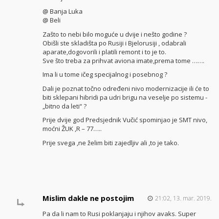
@ Banja Luka
@ Beli
Zašto to nebi bilo moguće u dvije i nešto godine ?
Obišli ste skladišta po Rusiji i Bjelorusiji , odabrali
aparate,dogovorili i platili remont i to je to.
Sve što treba za prihvat aviona imate,prema tome …….
Ima li u tome ičeg specijalnog i posebnog ?
Dali je poznat točno određeni nivo modernizacije ili će to
biti sklepani hibridi pa udri brigu na veselje po sistemu -
„bitno da leti“ ?
Prije dvije god Predsjednik Vučić spominjao je SMT nivo,
moćni ŽUK ,R – 77…..
Prije svega ,ne želim biti zajedljiv ali ,to je tako.
Mislim dakle ne postojim
21:02, 13. mar. 2019.
Pa da li nam to Rusi poklanjaju i njihov avaks. Super