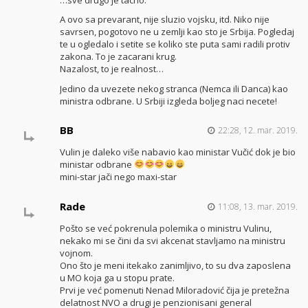
A ovo sa prevarant, nije sluzio vojsku, itd. Niko nije
savrsen, pogotovo ne u zemlji kao sto je Srbija. Pogledaj
te u ogledalo i setite se koliko ste puta sami radili protiv
zakona. To je zacarani krug.
Nazalost, to je realnost…
Jedino da uvezete nekog stranca (Nemca ili Danca) kao
ministra odbrane. U Srbiji izgleda boljeg naci necete!
BB
22:28, 12. mar. 2019.
Vulin je daleko više nabavio kao ministar Vučić dok je bio
ministar odbrane
mini-star jači nego maxi-star
Rade
11:08, 13. mar. 2019.
Pošto se već pokrenula polemika o ministru Vulinu,
nekako mi se čini da svi akcenat stavljamo na ministru
vojnom.
Ono što je meni itekako zanimljivo, to su dva zaposlena
u MO koja ga u stopu prate.
Prvi je već pomenuti Nenad Miloradović čija je pretežna
delatnost NVO a drugi je penzionisani general