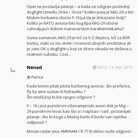
Opet se postavlja pitanje – a kada se odigrao poslednji
dogfight između 29-ke i 16-ice? Koliko puta je MiG-29 u tim
bliskim borbama oborio F-16 pa da je dokazano bolji?
Koliko je NATO aviona bilo kog tipa MiG-29 oborio
zahvaljujući dobrim manevarskim karakteristikama?
Suma sumarum, MiG-29 je loš za V-Z dejstva, loš za BVR
borbu, slabi su mu dolet i nosivost ubojnih sredstava ali
je zato OK u dogfight-u koji se skoro nikada ne deševa u
realnom sukobu. Cool…
Nenad
09:15, 14. mar. 2019.
@ Perica
Kada bismo pitali pilota borbenog aviona : što preferira,
fly by wire sustav ili hidrauliku ?
Što misliš,koji bi bio njegov odgovor ?
F – 16 i jest punokrvni višenamjenski avion dok je Mig –
29 punokrvni lovac kao što si i napisao i sad , postavljati
pitanje : tko bi koga u bliskoj borbi ili borbi van optičke
vidljivosti ?
Moćan radar plus AMRAAM / R 77 ili slično nude odgovor .