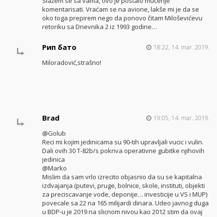
Slažem se sa vama, ovo je postalo mučenje
komentarisati. Vraćam se na avione, lakše mi je da se
oko toga prepirem nego da ponovo čitam Miloševićevu
retoriku sa Dnevnika 2 iz 1993 godine…
Рип бато
18:22, 14. mar. 2019.
Miloradović,strašno!
Brad
19:05, 14. mar. 2019.
@Golub
Reci mi kojim jedinicama su 90-tih upravljali vucic i vulin.
Dali ovih 30 T-82b/s pokriva operativne gubitke njihovih
jedinica
@Marko
Mislim da sam vrlo izrecito objasnio da su se kapitalna
izdvajanja (putevi, pruge, bolnice, skole, instituti, objekti
za preciscavanje vode, deponije… investicije u VS i MUP)
povecale sa 22 na 165 milijardi dinara. Udeo javnog duga
u BDP-u je 2019 na slicnom nivou kao 2012 stim da ovaj