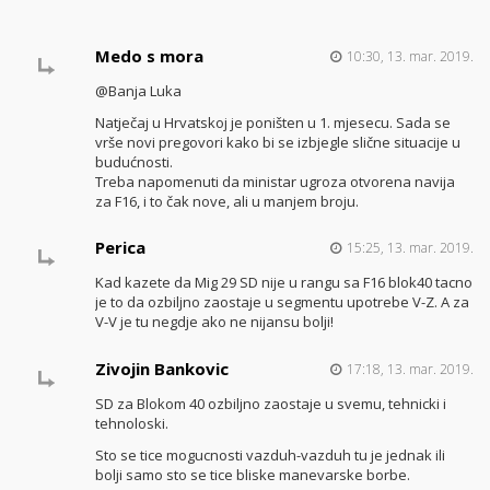
Medo s mora
10:30, 13. mar. 2019.
@Banja Luka
Natječaj u Hrvatskoj je poništen u 1. mjesecu. Sada se
vrše novi pregovori kako bi se izbjegle slične situacije u
budućnosti.
Treba napomenuti da ministar ugroza otvorena navija
za F16, i to čak nove, ali u manjem broju.
Perica
15:25, 13. mar. 2019.
Kad kazete da Mig 29 SD nije u rangu sa F16 blok40 tacno
je to da ozbiljno zaostaje u segmentu upotrebe V-Z. A za
V-V je tu negdje ako ne nijansu bolji!
Zivojin Bankovic
17:18, 13. mar. 2019.
SD za Blokom 40 ozbiljno zaostaje u svemu, tehnicki i
tehnoloski.
Sto se tice mogucnosti vazduh-vazduh tu je jednak ili
bolji samo sto se tice bliske manevarske borbe.