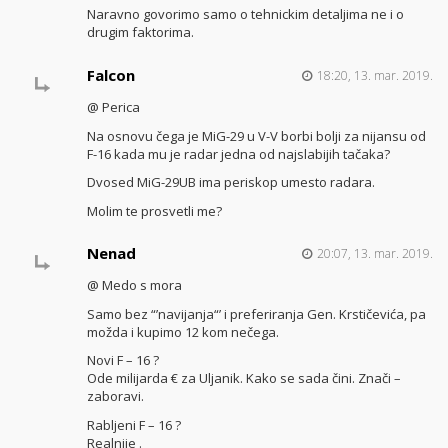
Naravno govorimo samo o tehnickim detaljima ne i o
drugim faktorima.
Falcon
18:20, 13. mar. 2019.
@ Perica
Na osnovu čega je MiG-29 u V-V borbi bolji za nijansu od
F-16 kada mu je radar jedna od najslabijih tačaka?
Dvosed MiG-29UB ima periskop umesto radara.
Molim te prosvetli me?
Nenad
20:07, 13. mar. 2019.
@ Medo s mora
Samo bez “’navijanja“’ i preferiranja Gen. Krstičevića, pa
možda i kupimo 12 kom nečega.
Novi F – 16 ?
Ode milijarda € za Uljanik. Kako se sada čini. Znači –
zaboravi.
Rabljeni F – 16 ?
Realnije .