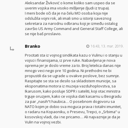
Aleksandar Živković o kome koliko sam uspeo da se
uverim vojska ima visoko mišljenje (ljudi iz trupa).
I meni bode oči da je na čelu MO osoba koja nije
odslužila vojni rok, ali imali smo u istoriji saveznog
sekretara za narodnu odbranu koji je između ostalog
završio US Army Command and General Staff College, ali
se nije baš proslavio.
Branko
16:43, 13. mar. 2019.
Procitati sta iz vojnog sindikata kazu o Vulinu i o stanju u
vojsci i finansijama, iz prve ruke. Nabavljena je nova
oprema jer je doslo vreme za to. Broj letelica danas nije
mnogo veci nego pre 10 godina. Ni prethodni ne bi
propustili da se ugrade u ovakve poslove, bez sumnje.
Raspitajte se sta se desilo sa skladistem municije, sa
eksponatima motora iz muzeja vazduhoplovstva, sa
Ikarusom, kako posluje SDPR i sateliti, koji otac ministra
trguje oruzjem, kako ce vojska dati kasarnu u Beogradu
za par „nasih“t haubica… O posebnom dogovoru sa
NATO kojim je dobio sva moguca prava i totalni imunitet,
o radaru na Kopaoniku, o Presevu, Trepci, o „Srbima“ u
kosovskoj vladi, da i ne pricamo… Ali najvaznije je da je
Vulin na vojnoj vezbi.