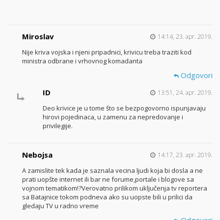
Miroslav
14:14, 23. apr. 2019.
Nije kriva vojska i njeni pripadnici, krivicu treba traziti kod
ministra odbrane i vrhovnog komadanta
Odgovori
ID
13:51, 24. apr. 2019.
Deo krivice je u tome što se bezpogovorno ispunjavaju
hirovi pojedinaca, u zamenu za nepredovanje i
privilegije.
Nebojsa
14:17, 23. apr. 2019.
A zamislite tek kada je saznala vecina ljudi koja bi dosla a ne
prati uopšte internet ili bar ne forume,portale i blogove sa
vojnom tematikom!?Verovatno prilikom uključenja tv reportera
sa Batajnice tokom podneva ako su uopste bili u prilici da
gledaju TV u radno vreme