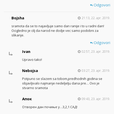
Odgovori
Bojsha
21:13, 22. apr. 2019.
sramota da se to najavljuje samo dan ranije i to u radni dan!
Ocigledno je cilj da narod ne dodje vec samo podobni za
slikanje.
Odgovori
Ivan
02:57, 23. apr. 2019.
Upravo tako!
Nebojsa
03:27, 23. apr. 2019.
Potpuno se slazem sa tobom,predhodnih godina se
objavljivalo najmanje nedeljelju dana pre… Ovo je
stvarno sramota
Апок
09:43, 23. apr. 2019.
Отворен дан почиње у…3,2,1 САД!