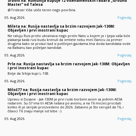
Srbofil na: Rumunija kupuje 12 višenamenskih radara „Ground
Master“ od Talesa
@Trideser Više utiče teren nego površina.
05. Aug 2026.
Pogledaj
Mileta na: Rusija nastavlja sa brzim razvojem Jak-130M:
Objavljen i prvi inostrani kupac
Ne ratuju Rusi protiv ukrainaca nego protiv Nato u kojem je i ljepa vaša biće
plakanja kada rusi budu krenuli da omlete neku mini članicu za primer
drugima kako se prolazi kad si potčinjen gazdama.Ima dosta kandidata ovde
na Balkanu kao poželjan kandidat.
05. Aug 2026.
Pogledaj
Prle na: Rusija nastavlja sa brzim razvojem Jak-130M: Objavljen
i prvi inostrani kupac
Bolje da Srbija kupi L-15B.
05. Aug 2026.
Pogledaj
Miloš77 na: Rusija nastavlja sa brzim razvojem Jak-130M:
Objavljen i prvi inostrani kupac
Upravu si Dusane - Jak-130M je prvi ruski borbeni avion sa jednim AESA
radarom. Su-57 ima tri AESA radara po avionu, a na T6 mozes procitati
koliko ih je serijski proizvedeno do 2026. Zabavno je što veruješ da T6, i
čitaoci T6 znaju manje od tebe :-)
05. Aug 2026.
Pogledaj