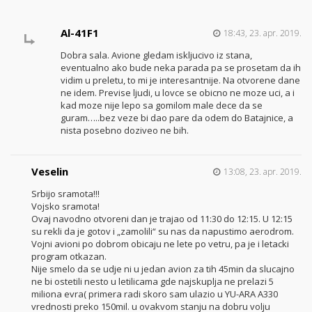
Al-41F1
18:43, 23. apr. 2019.
Dobra sala. Avione gledam iskljucivo iz stana,
eventualno ako bude neka parada pa se prosetam da ih
vidim u preletu, to mi je interesantnije. Na otvorene dane
ne idem. Previse ljudi, u lovce se obicno ne moze uci, a i
kad moze nije lepo sa gomilom male dece da se
guram…..bez veze bi dao pare da odem do Batajnice, a
nista posebno doziveo ne bih.
Veselin
13:08, 23. apr. 2019.
Srbijo sramota!!!
Vojsko sramota!
Ovaj navodno otvoreni dan je trajao od 11:30 do 12:15. U 12:15
su rekli da je gotov i „zamolili“ su nas da napustimo aerodrom.
Vojni avioni po dobrom obicaju ne lete po vetru, pa je i letacki
program otkazan.
Nije smelo da se udje ni u jedan avion za tih 45min da slucajno
ne bi ostetili nesto u letilicama gde najskuplja ne prelazi 5
miliona evra( primera radi skoro sam ulazio u YU-ARA A330
vrednosti preko 150mil. u ovakvom stanju na dobru volju