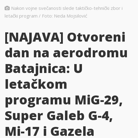
Nakon vojne svečanosti slede taktičko-tehnički zbor i
letački program / Foto: Neda Mojsilović
[NAJAVA] Otvoreni
dan na aerodromu
Batajnica: U
letačkom
programu MiG-29,
Super Galeb G-4,
Mi-17 i Gazela