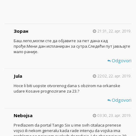
Зоран
21:31, 22. apr. 2019.
Баш лепо,могли сте да објавите за пет дана кад
прође.Мени дан испланиран за сутра.Следећи пут јављајте
мало раније.
Odgovori
Jula
22:02, 22. apr. 2019.
Hoce li biti uopste otvorenog dana s obzirom na orkanske
udare Kosave prognozirane za 23.?
Odgovori
Nebojsa
03:30, 23. apr. 2019.
Predlazem da portal Tango Six u ime svih citalaca prenese
vojsci ili nekom generalu kada rade intervju da vojska ima
problema sa najavom ovakvih dogadjaja. I da zbog najave 20