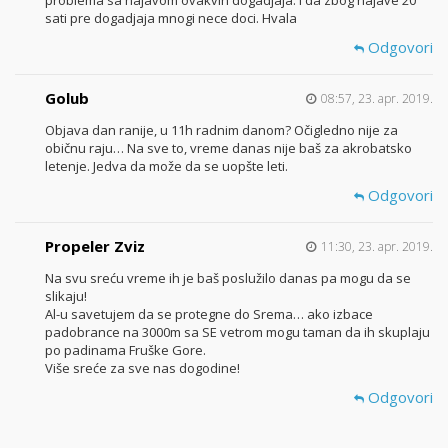
sati pre dogadjaja mnogi nece doci. Hvala
Odgovori
Golub
08:57, 23. apr. 2019.
Objava dan ranije, u 11h radnim danom? Očigledno nije za
običnu raju… Na sve to, vreme danas nije baš za akrobatsko
letenje. Jedva da može da se uopšte leti.
Odgovori
Propeler Zviz
11:30, 23. apr. 2019.
Na svu sreću vreme ih je baš poslužilo danas pa mogu da se
slikaju!
Al-u savetujem da se protegne do Srema… ako izbace
padobrance na 3000m sa SE vetrom mogu taman da ih skuplaju
po padinama Fruške Gore.
Više sreće za sve nas dogodine!
Odgovori