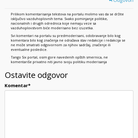
Odgovori
Prilikom komentarisanja tekstova na portalu molimo vas da se držite
isključivo vazduhoplovnih tema. Svako pominjanje politike,
nacionalnih i drugih odrednica koje nemaju veze sa
vazduhoplovstvom biće moderisano bez izuzetka.
Svi komentari na portalu su predmoderisani, odobravanje bilo kog
komentara bilo kog značenja ne odražava stav redakcije i redakcija se
ne može smatrati odgovornom za njihov sadržaj, značenje ili
eventualne posledice.
Tango Six portal, osim gore navedenih opštih smernica, ne
komentariše privatno niti javno svoju politiku moderisanja
Ostavite odgovor
Komentar
*