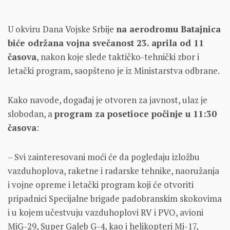
U okviru Dana Vojske Srbije
na aerodromu Batajnica
biće održana vojna svečanost 23. aprila od 11
časova
, nakon koje slede taktičko-tehnički zbor i
letački program, saopšteno je iz Ministarstva odbrane.
Kako navode, događaj je otvoren za javnost, ulaz je
slobodan, a
program za posetioce počinje u 11:30
časova
:
– Svi zainteresovani moći će da pogledaju izložbu
vazduhoplova, raketne i radarske tehnike, naoružanja
i vojne opreme i letački program koji će otvoriti
pripadnici Specijalne brigade padobranskim skokovima
i u kojem učestvuju vazduhoplovi RV i PVO, avioni
MiG-29, Super Galeb G-4, kao i helikopteri Mi-17,