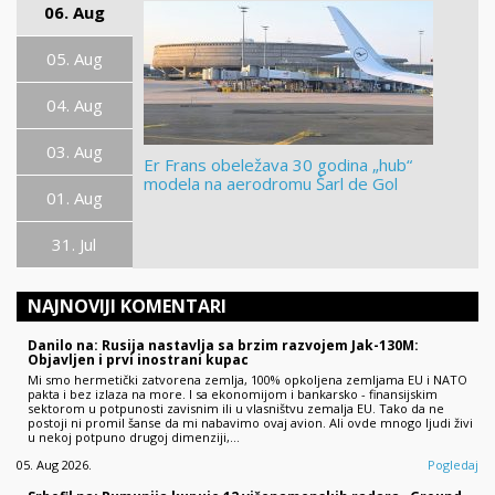
06. Aug
05. Aug
04. Aug
03. Aug
Er Frans obeležava 30 godina „hub“
modela na aerodromu Šarl de Gol
01. Aug
31. Jul
NAJNOVIJI KOMENTARI
Danilo na: Rusija nastavlja sa brzim razvojem Jak-130M:
Objavljen i prvi inostrani kupac
Mi smo hermetički zatvorena zemlja, 100% opkoljena zemljama EU i NATO
pakta i bez izlaza na more. I sa ekonomijom i bankarsko - finansijskim
sektorom u potpunosti zavisnim ili u vlasništvu zemalja EU. Tako da ne
postoji ni promil šanse da mi nabavimo ovaj avion. Ali ovde mnogo ljudi živi
u nekoj potpuno drugoj dimenziji,…
05. Aug 2026.
Pogledaj