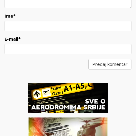
Ime
*
E-mail
*