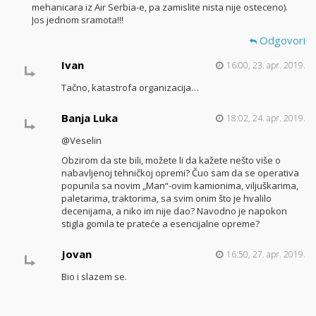
mehanicara iz Air Serbia-e, pa zamislite nista nije osteceno).
Jos jednom sramota!!!
Odgovori
Ivan
16:00, 23. apr. 2019.
Tačno, katastrofa organizacija…
Banja Luka
18:02, 24. apr. 2019.
@Veselin
Obzirom da ste bili, možete li da kažete nešto više o
nabavljenoj tehničkoj opremi? Čuo sam da se operativa
popunila sa novim „Man“-ovim kamionima, viljuškarima,
paletarima, traktorima, sa svim onim što je hvalilo
decenijama, a niko im nije dao? Navodno je napokon
stigla gomila te prateće a esencijalne opreme?
Jovan
16:50, 27. apr. 2019.
Bio i slazem se.