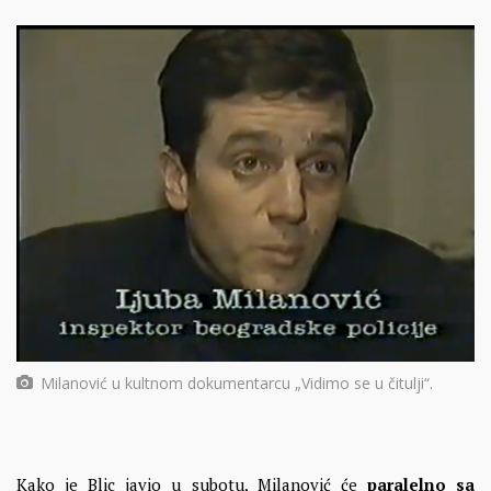
Milanović u kultnom dokumentarcu „Vidimo se u čitulji“.
Kako je Blic javio u subotu, Milanović će
paralelno sa