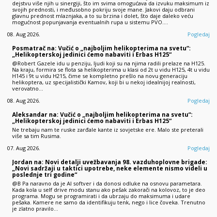
dejstvu više njih u sinergiji, što im svima omogućava da izvuku maksimum iz
svojih prednosti, i međusobno pokriju svoje mane. Jakovi daju odbrani
glavnu prednost mlaznjaka, a to su brzina i dolet, što daje daleko veću
mogućnost popunjavanja eventualnih rupa u sistemu PVO.…
08. Aug 2026.
Pogledaj
Posmatrač na: Vučić o „najboljim helikopterima na svetu“:
„Helikopterskoj jedinici ćemo nabaviti i Erbas H125“
@Robert Gazele idu u penziju, ljudi koji su na njima radili prelaze na H125.
Na kraju, formira se flota sa helikopterima u klasi od 2t u vidu H125, 4t u vidu
H145 i 9t u vidu H215, čime se kompletno prešlo na novu generaciju
helikoptera, uz specijalistički Kamov, koji bi u nekoj idealnijoj realnosti,
verovatno…
08. Aug 2026.
Pogledaj
Aleksandar na: Vučić o „najboljim helikopterima na svetu“:
„Helikopterskoj jedinici ćemo nabaviti i Erbas H125“
Ne trebaju nam te ruske zarđale kante iz sovjetske ere. Malo ste preterali
više sa tim Rusima.
07. Aug 2026.
Pogledaj
Jordan na: Novi detalji uvežbavanja 98. vazduhoplovne brigade:
„Novi sadržaji u taktici upotrebe, neke elemente nismo videli u
poslednje tri godine“
@B Pa naravno da je AI softver i da donosi odluke na osnovu parametara.
Kada kola u self drive modu stanu ako pešak zakorači na kolovoz, to je deo
programa. Mogu se programirati i da ubrzaju do maksimuma i udare
pešaka. Kamere ne samo da identifikuju tenk, nego i lice čoveka. Trenutno
je zlatno pravilo…