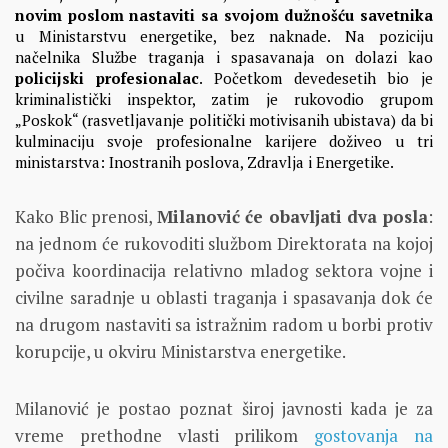
novim poslom nastaviti sa svojom dužnošću savetnika
u Ministarstvu energetike, bez naknade. Na poziciju
načelnika Službe traganja i spasavanaja on dolazi kao
policijski profesionalac
. Početkom devedesetih bio je
kriminalistički inspektor, zatim je rukovodio grupom
„Poskok“ (rasvetljavanje politički motivisanih ubistava) da bi
kulminaciju svoje profesionalne karijere doživeo u tri
ministarstva: Inostranih poslova, Zdravlja i Energetike.
Kako Blic prenosi,
Milanović će obavljati dva posla
:
na jednom će rukovoditi službom Direktorata na kojoj
počiva koordinacija relativno mladog sektora vojne i
civilne saradnje u oblasti traganja i spasavanja dok će
na drugom nastaviti sa istražnim radom u borbi protiv
korupcije, u okviru Ministarstva energetike.
Milanović je postao poznat široj javnosti kada je za
vreme prethodne vlasti prilikom
gostovanja na