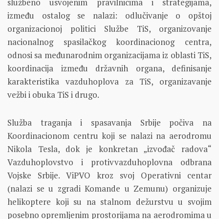
službeno usvojenim pravilnicima i strategijama,
između ostalog se nalazi: odlučivanje o opštoj
organizacionoj politici Službe TiS, organizovanje
nacionalnog spasilačkog koordinacionog centra,
odnosi sa međunarodnim organizacijama iz oblasti TiS,
koordinacija između državnih organa, definisanje
karakteristika vazduhoplova za TiS, organizavanje
vežbi i obuka TiS i drugo.
Služba traganja i spasavanja Srbije počiva na
Koordinacionom centru koji se nalazi na aerodromu
Nikola Tesla, dok je konkretan „izvođač radova“
Vazduhoplovstvo i protivvazduhoplovna odbrana
Vojske Srbije. ViPVO kroz svoj Operativni centar
(nalazi se u zgradi Komande u Zemunu) organizuje
helikoptere koji su na stalnom dežurstvu u svojim
posebno opremljenim prostorijama na aerodromima u