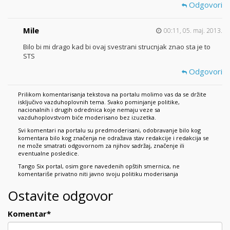
Odgovori
Mile
00:11, 05. maj. 2013.
Bilo bi mi drago kad bi ovaj svestrani strucnjak znao sta je to
STS
Odgovori
Prilikom komentarisanja tekstova na portalu molimo vas da se držite
isključivo vazduhoplovnih tema. Svako pominjanje politike,
nacionalnih i drugih odrednica koje nemaju veze sa
vazduhoplovstvom biće moderisano bez izuzetka.
Svi komentari na portalu su predmoderisani, odobravanje bilo kog
komentara bilo kog značenja ne odražava stav redakcije i redakcija se
ne može smatrati odgovornom za njihov sadržaj, značenje ili
eventualne posledice.
Tango Six portal, osim gore navedenih opštih smernica, ne
komentariše privatno niti javno svoju politiku moderisanja
Ostavite odgovor
Komentar
*