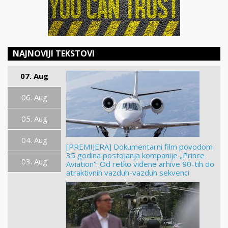
NAJNOVIJI TEKSTOVI
07. Aug
06. Aug
05. Aug
04. Aug
[PREMIJERA] Dokumentarni film povodom
35 godina postojanja kompanije „Prince
03. Aug
Aviation“: Od retko viđene arhive 90-tih do
atraktivnih vazduh-vazduh sekvenci