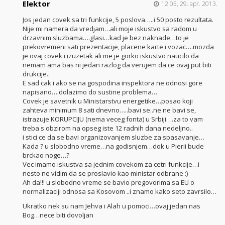
Elektor
12:05, 29. apr. 2013.
Jos jedan covek sa tri funkcije, 5 poslova…..i 50 posto rezultata.
Nije mi namera da vredjam…ali moje iskustvo sa radom u
drzavnim sluzbama….glasi…kad je bez naknade…to je
prekovremeni sati prezentacije, placene karte i vozac….mozda
je ovaj covek i izuzetak ali me je gorko iskustvo naucilo da
nemam ama bas ni jedan razlog da verujem da ce ovaj put biti
drukcije..
E sad cak i ako se na gospodina inspektora ne odnosi gore
napisano….dolazimo do sustine problema…
Covek je savetnik u Ministarstvu energetike…posao koji
zahteva minimum 8 sati dnevno…..bavi se..ne ne bavi se,
istrazuje KORUPCIJU (nema veceg fonta) u Srbiji….za to vam
treba s obzirom na opseg iste 12 radnih dana nedeljno..
i stici ce da se bavi organizovanjem sluzbe za spasavanje…
Kada ? u slobodno vreme…na godisnjem…dok u Pierii bude
brckao noge…?
Vec imamo iskustva sa jednim covekom za cetri funkcije…i
nesto ne vidim da se proslavio kao ministar odbrane :)
Ah da!!! u slobodno vreme se bavio pregovorima sa EU o
normalizaciji odnosa sa Kosovom ..i znamo kako seto zavrsilo…
Ukratko nek su nam Jehva i Alah u pomoci…ovaj jedan nas
Bog…nece biti dovoljan