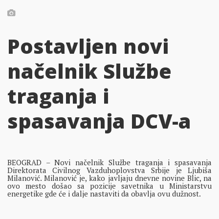
Postavljen novi
načelnik Službe
traganja i
spasavanja DCV-a
BEOGRAD – Novi načelnik Službe traganja i spasavanja
Direktorata Civilnog Vazduhoplovstva Srbije je Ljubiša
Milanović. Milanović je, kako javljaju dnevne novine Blic, na
ovo mesto došao sa pozicije savetnika u Ministarstvu
energetike gde će i dalje nastaviti da obavlja ovu dužnost.