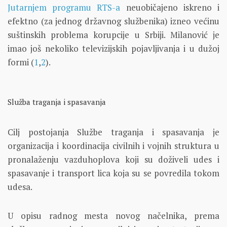
Jutarnjem programu RTS-a
neuobičajeno iskreno i
efektno (za jednog državnog službenika) izneo većinu
suštinskih problema korupcije u Srbiji. Milanović je
imao još nekoliko televizijskih pojavljivanja i u dužoj
formi (
1
,
2
).
Služba traganja i spasavanja
Cilj postojanja Službe traganja i spasavanja je
organizacija i koordinacija civilnih i vojnih struktura u
pronalaženju vazduhoplova koji su doživeli udes i
spasavanje i transport lica koja su se povredila tokom
udesa.
U opisu radnog mesta novog načelnika, prema