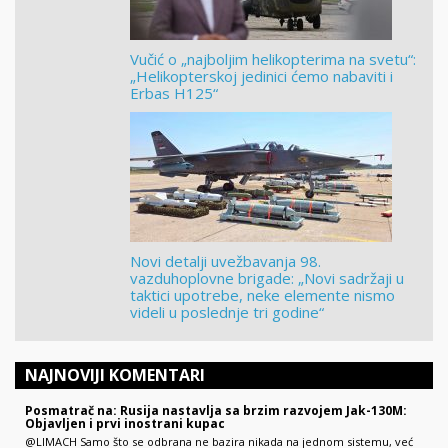
Vučić o „najboljim helikopterima na svetu“:
„Helikopterskoj jedinici ćemo nabaviti i
Erbas H125“
Novi detalji uvežbavanja 98.
vazduhoplovne brigade: „Novi sadržaji u
taktici upotrebe, neke elemente nismo
videli u poslednje tri godine“
NAJNOVIJI KOMENTARI
Posmatrač na: Rusija nastavlja sa brzim razvojem Jak-130M:
Objavljen i prvi inostrani kupac
@LIMACH Samo što se odbrana ne bazira nikada na jednom sistemu, već