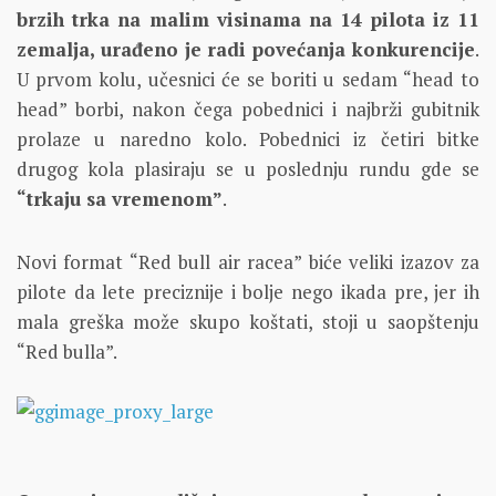
brzih trka na malim visinama na 14 pilota iz 11
zemalja, urađeno je radi povećanja konkurencije
.
U prvom kolu, učesnici će se boriti u sedam “head to
head” borbi, nakon čega pobednici i najbrži gubitnik
prolaze u naredno kolo. Pobednici iz četiri bitke
drugog kola plasiraju se u poslednju rundu gde se
“trkaju sa vremenom”
.
Novi format “Red bull air racea” biće veliki izazov za
pilote da lete preciznije i bolje nego ikada pre, jer ih
mala greška može skupo koštati, stoji u saopštenju
“Red bulla”.