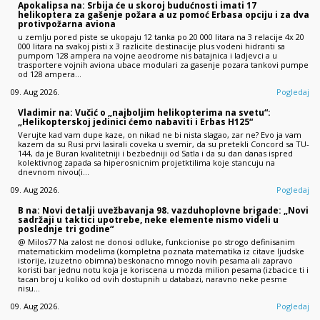
Apokalipsa na: Srbija će u skoroj budućnosti imati 17
helikoptera za gašenje požara a uz pomoć Erbasa opciju i za dva
protivpožarna aviona
u zemlju pored piste se ukopaju 12 tanka po 20 000 litara na 3 relacije 4x 20
000 litara na svakoj pisti x 3 razlicite destinacije plus vodeni hidranti sa
pumpom 128 ampera na vojne aeodrome nis batajnica i ladjevci a u
trasportere vojnih aviona ubace modulari za gasenje pozara tankovi pumpe
od 128 ampera…
09. Aug 2026.
Pogledaj
Vladimir na: Vučić o „najboljim helikopterima na svetu“:
„Helikopterskoj jedinici ćemo nabaviti i Erbas H125“
Verujte kad vam dupe kaze, on nikad ne bi nista slagao, zar ne? Evo ja vam
kazem da su Rusi prvi lasirali coveka u svemir, da su pretekli Concord sa TU-
144, da je Buran kvalitetniji i bezbedniji od Satla i da su dan danas ispred
kolektivnog zapada sa hiperosnicnim projetktilima koje stancuju na
dnevnom nivou(i…
09. Aug 2026.
Pogledaj
B na: Novi detalji uvežbavanja 98. vazduhoplovne brigade: „Novi
sadržaji u taktici upotrebe, neke elemente nismo videli u
poslednje tri godine“
@ Milos77 Na zalost ne donosi odluke, funkcionise po strogo definisanim
matematickim modelima (kompletna poznata matematika iz citave ljudske
istorije, izuzetno obimna) beskonacno mnogo novih pesama ali zapravo
koristi bar jednu notu koja je koriscena u mozda milion pesama (izbacice ti i
tacan broj u koliko od ovih dostupnih u databazi, naravno neke pesme
nisu…
09. Aug 2026.
Pogledaj