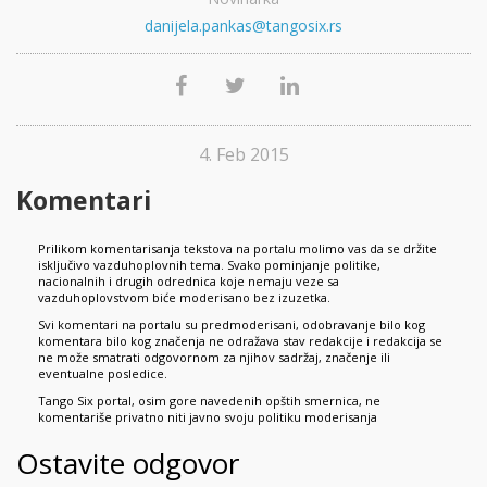
danijela.pankas@tangosix.rs
4. Feb 2015
Komentari
Prilikom komentarisanja tekstova na portalu molimo vas da se držite
isključivo vazduhoplovnih tema. Svako pominjanje politike,
nacionalnih i drugih odrednica koje nemaju veze sa
vazduhoplovstvom biće moderisano bez izuzetka.
Svi komentari na portalu su predmoderisani, odobravanje bilo kog
komentara bilo kog značenja ne odražava stav redakcije i redakcija se
ne može smatrati odgovornom za njihov sadržaj, značenje ili
eventualne posledice.
Tango Six portal, osim gore navedenih opštih smernica, ne
komentariše privatno niti javno svoju politiku moderisanja
Ostavite odgovor