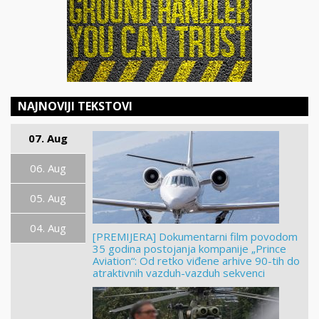
NAJNOVIJI TEKSTOVI
07. Aug
06. Aug
05. Aug
04. Aug
[PREMIJERA] Dokumentarni film povodom
35 godina postojanja kompanije „Prince
Aviation“: Od retko viđene arhive 90-tih do
atraktivnih vazduh-vazduh sekvenci