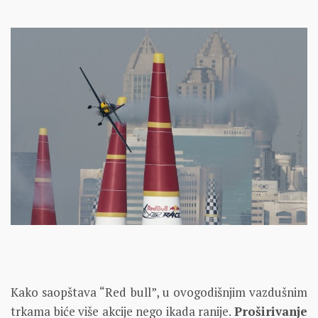
Kako saopštava “Red bull”, u ovogodišnjim vazdušnim
trkama biće više akcije nego ikada ranije.
Proširivanje