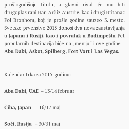
prošlogodišnju titulu, a glavni rivali će mu biti
drugoplasirani Han Arč iz Austrije, kao i drugi Britanac
Pol Bronhom, koji je prošle godine zauzeo 3. mesto.
Svetsko prvenstvo 2015 donosi dva nova zaustavljanja
u
Japanu i Rusiji, kao i povratak u Budimpeštu
. Pet
popularnih destinacija biće na „meniju“ i ove godine –
Abu Dabi, Askot, Spilberg, Fort Vort i Las Vegas
.
Kalendar trka za 2015. godinu:
Abu Dabi, UAE
– 13/14 februar
Čiba, Japan
– 16/17 maj
Soči, Rusija
– 30/31 maj