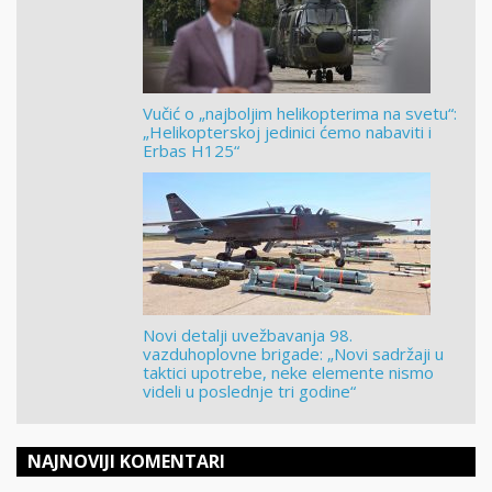
Vučić o „najboljim helikopterima na svetu“:
„Helikopterskoj jedinici ćemo nabaviti i
Erbas H125“
Novi detalji uvežbavanja 98.
vazduhoplovne brigade: „Novi sadržaji u
taktici upotrebe, neke elemente nismo
videli u poslednje tri godine“
NAJNOVIJI KOMENTARI