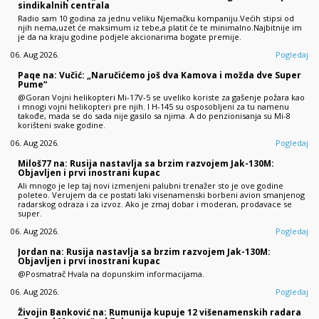
sindikalnih centrala
Radio sam 10 godina za jednu veliku Njemačku kompaniju.Većih stipsi od
njih nema,uzet će maksimum iz tebe,a platit će te minimalno.Najbitnije im
je da na kraju godine podjele akcionarima bogate premije.
06. Aug 2026.
Pogledaj
Paqe na: Vučić: „Naručićemo još dva Kamova i možda dve Super
Pume“
@Goran Vojni helikopteri Mi-17V-5 se uveliko koriste za gašenje požara kao
i mnogi vojni helikopteri pre njih. I H-145 su osposobljeni za tu namenu
takođe, mada se do sada nije gasilo sa njima. A do penzionisanja su Mi-8
korišteni svake godine.
06. Aug 2026.
Pogledaj
Miloš77 na: Rusija nastavlja sa brzim razvojem Jak-130M:
Objavljen i prvi inostrani kupac
Ali mnogo je lep taj novi izmenjeni palubni trenažer sto je ove godine
poleteo. Verujem da ce postati laki visenamenski borbeni avion smanjenog
radarskog odraza i za izvoz. Ako je zmaj dobar i moderan, prodavace se
super.
06. Aug 2026.
Pogledaj
Jordan na: Rusija nastavlja sa brzim razvojem Jak-130M:
Objavljen i prvi inostrani kupac
@Posmatrač Hvala na dopunskim informacijama.
06. Aug 2026.
Pogledaj
Živojin Banković na: Rumunija kupuje 12 višenamenskih radara