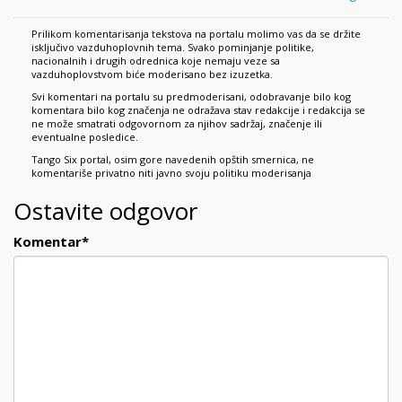
Prilikom komentarisanja tekstova na portalu molimo vas da se držite
isključivo vazduhoplovnih tema. Svako pominjanje politike,
nacionalnih i drugih odrednica koje nemaju veze sa
vazduhoplovstvom biće moderisano bez izuzetka.
Svi komentari na portalu su predmoderisani, odobravanje bilo kog
komentara bilo kog značenja ne odražava stav redakcije i redakcija se
ne može smatrati odgovornom za njihov sadržaj, značenje ili
eventualne posledice.
Tango Six portal, osim gore navedenih opštih smernica, ne
komentariše privatno niti javno svoju politiku moderisanja
Ostavite odgovor
Komentar
*