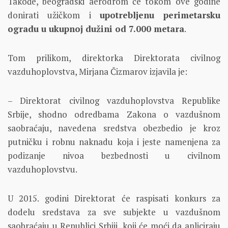
Takođe, beogradski aerodrom će tokom ove godine
donirati užičkom i
upotrebljenu perimetarsku
ogradu u ukupnoj dužini od 7.000 metara
.
Tom prilikom, direktorka Direktorata civilnog
vazduhoplovstva, Mirjana Čizmarov izjavila je:
– Direktorat civilnog vazduhoplovstva Republike
Srbije, shodno odredbama Zakona o vazdušnom
saobraćaju, navedena sredstva obezbedio je kroz
putničku i robnu naknadu koja i jeste namenjena za
podizanje nivoa bezbednosti u civilnom
vazduhoplovstvu.
U 2015. godini Direktorat će raspisati konkurs za
dodelu sredstava za sve subjekte u vazdušnom
saobraćaju u Republici Srbiji, koji će moći da apliciraju