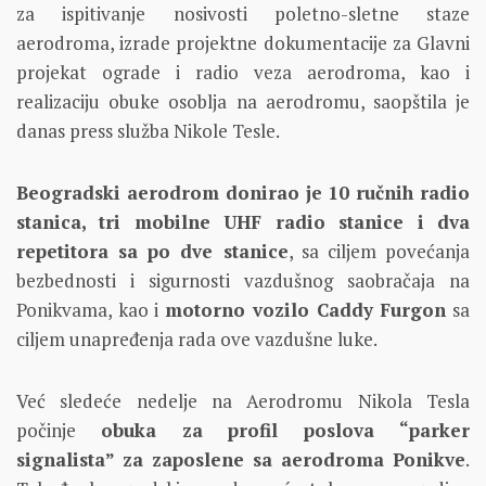
za ispitivanje nosivosti poletno-sletne staze
aerodroma, izrade projektne dokumentacije za Glavni
projekat ograde i radio veza aerodroma, kao i
realizaciju obuke osoblja na aerodromu, saopštila je
danas press služba Nikole Tesle.
Beogradski aerodrom donirao je 10 ručnih radio
stanica, tri mobilne UHF radio stanice i dva
repetitora sa po dve stanice
, sa ciljem povećanja
bezbednosti i sigurnosti vazdušnog saobračaja na
Ponikvama, kao i
motorno vozilo Caddy Furgon
sa
ciljem unapređenja rada ove vazdušne luke.
Već sledeće nedelje na Aerodromu Nikola Tesla
počinje
obuka za profil poslova “parker
signalista” za zaposlene sa aerodroma Ponikve
.