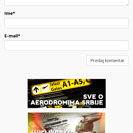
Ime
*
E-mail
*