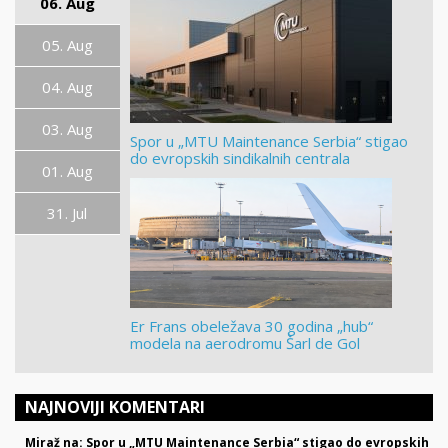
06. Aug
05. Aug
04. Aug
03. Aug
Spor u „MTU Maintenance Serbia“ stigao
do evropskih sindikalnih centrala
01. Aug
31. Jul
Er Frans obeležava 30 godina „hub“
modela na aerodromu Šarl de Gol
NAJNOVIJI KOMENTARI
Miraž na: Spor u „MTU Maintenance Serbia“ stigao do evropskih