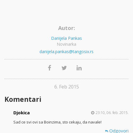
Autor:
Danijela Pankas
Novinarka
danijela.pankas@tangosix.rs
6. Feb 2015
Komentari
Djokica
23:10, 06. feb. 2015.
Sad ce svi ovi sa Boinzima, sto cekaju, da navale!
Odgovori