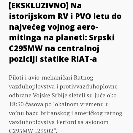
[EKSKLUZIVNO] Na
istorijskom RV i PVO letu do
najvećeg vojnog aero-
mitinga na planeti: Srpski
C295MW na centralnoj
poziciji statike RIAT-a
Piloti i avio-mehaničari Ratnog
vazduhoplovstva i protivvazduhoplovne
odbrane Vojske Srbije sleteli su juče oko
18:30 časova po lokalnom vremenu u
vojnu bazu britanskog i američkog ratnog
vazduhoplovstva Ferford sa avionom
C295MW „29502“.