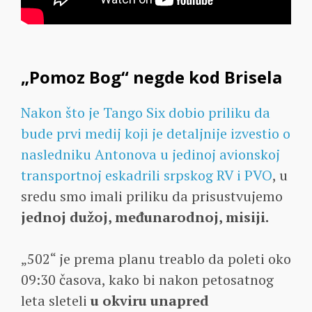
„Pomoz Bog“ negde kod Brisela
Nakon što je Tango Six dobio priliku da
bude prvi medij koji je detaljnije izvestio o
nasledniku Antonova u jedinoj avionskoj
transportnoj eskadrili srpskog RV i PVO
, u
sredu smo imali priliku da prisustvujemo
jednoj dužoj, međunarodnoj, misiji.
„502“ je prema planu treablo da poleti oko
09:30 časova, kako bi nakon petosatnog
leta sleteli
u okviru unapred