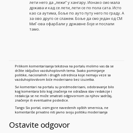
лети него да „лежи“ у хангару. Ионако смо мала
држава и кад се лети, лети се по пола сата. Исто
као са аутима, боље по ауто путу него по граду. А
за ово друго се слажем. Боље да смо један од СМ
МиГ-ова офарбали у државне боје и послали
тамо.
Prilikom komentarisanja tekstova na portalu molimo vas da se
držite isključivo vazduhoplovnih tema. Svako pominjanje
politike, nacionalnih i drugih odrednica koje nemaju veze sa
vazduhoplovstvom biće moderisano bez izuzetka.
Svi komentari na portalu su predmoderisani, odobravanje bilo
kog komentara bilo kog značenja ne odražava stav redakcije i
redakcija se ne može smatrati odgovornom za njihov sadržaj,
značenje ili eventualne posledice.
Tango Six portal, osim gore navedenih opštih smernica, ne
komentariše privatno niti javno svoju politiku moderisanja
Ostavite odgovor