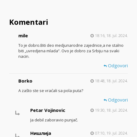
Komentari
mile
18:16, 18. jul. 2024.
To je dobro.Biti deo medjunarodne zajednice,a ne stalno
biti „uvredjena mlada“. Ovo je dobro za Srbiju na svaki
nacin.
Odgovori
Borko
18:48, 18. jul. 2024.
A zašto ste se vraćali sa pola puta?
Odgovori
Petar Vojinovic
19:30, 18. jul. 2024.
Ja debil zaboravio punjač.
Нишлија
07:10, 19. jul. 2024.