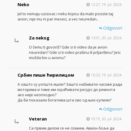
Neko
12:27, 19. jul. 2024.
Jel to nemaju usisivac i neku krpicu da malo pociste taj
avion, nije mu ni par meseci, a vec neuredan..
Odgovori
Za nekog
13:01, 20. jul. 2024.
O čemu ti govoriš? Gde si ti video da je avion
neuredan? Gde si ti video prašinu ili prljavštinu? Jesi
možda bio u avionu?
Србин пише ћирилицом
16:23, 19. jul. 2024.
А зашто су уопште ишли? Зашто набивати часове рада
моторима и тиме им скраћивати ресурс до ремонта
ако није неопходно?
Да би показали богатима шта смо од њих купили?
Odgovori
Veteran
10:15, 20. jul. 2024.
Са првим делом се не слажем. Авион боље да