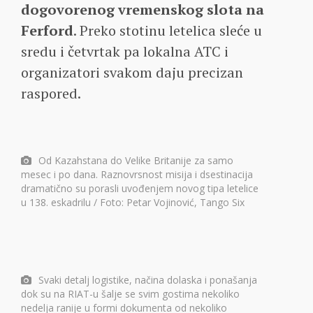
dogovorenog vremenskog slota na
Ferford
. Preko stotinu letelica sleće u
sredu i četvrtak pa lokalna ATC i
organizatori svakom daju precizan
raspored.
Od Kazahstana do Velike Britanije za samo
mesec i po dana. Raznovrsnost misija i dsestinacija
dramatično su porasli uvođenjem novog tipa letelice
u 138. eskadrilu / Foto: Petar Vojinović, Tango Six
Svaki detalj logistike, načina dolaska i ponašanja
dok su na RIAT-u šalje se svim gostima nekoliko
nedelja ranije u formi dokumenta od nekoliko