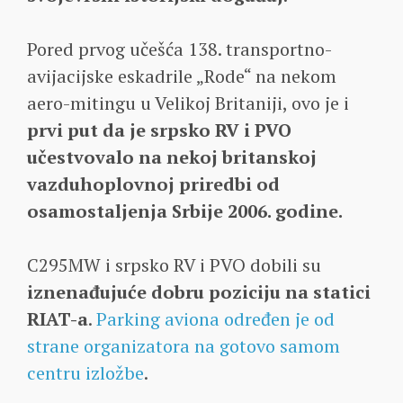
Pored prvog učešća 138. transportno-
avijacijske eskadrile „Rode“ na nekom
aero-mitingu u Velikoj Britaniji, ovo je i
prvi put da je srpsko RV i PVO
učestvovalo na nekoj britanskoj
vazduhoplovnoj priredbi od
osamostaljenja Srbije 2006. godine.
C295MW i srpsko RV i PVO dobili su
iznenađujuće dobru poziciju na statici
RIAT-a
.
Parking aviona određen je od
strane organizatora na gotovo samom
centru izložbe
.