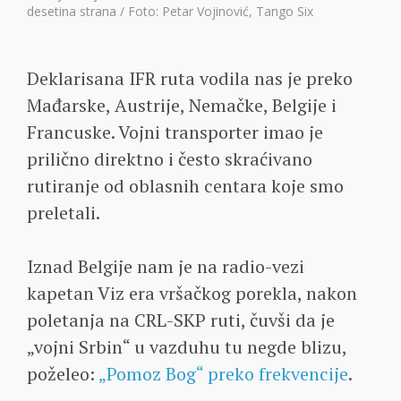
desetina strana / Foto: Petar Vojinović, Tango Six
Deklarisana IFR ruta vodila nas je preko
Mađarske, Austrije, Nemačke, Belgije i
Francuske. Vojni transporter imao je
prilično direktno i često skraćivano
rutiranje od oblasnih centara koje smo
preletali.
Iznad Belgije nam je na radio-vezi
kapetan Viz era vršačkog porekla, nakon
poletanja na CRL-SKP ruti, čuvši da je
„vojni Srbin“ u vazduhu tu negde blizu,
poželeo:
„Pomoz Bog“ preko frekvencije
.