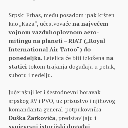
Srpski Erbas, među posadom ipak kršten
kao „Kaza“, učestvovaće
na najvećem
vojnom vazduhoplovnom aero-
mitingu na planeti – RIAT („Royal
International Air Tatoo“) do
ponedeljka
. Letelica će biti izložena
na
statici
tokom trajanja događaja u petak,
subotu i nedelju.
Jučerašnji let i šestodnevni boravak
srpskog RV i PVO, uz prisustvo i njihovog
komandanta general-potpukovnika
Duška Žarkovića
, predstavljaju
i
svojevrsni istorijski događaj
.