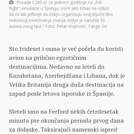
Posade C295 ići će jednom godišnje na „full-
flight“ simulator u Španiju, osim ako Erbas ne odluči
da će biti jeftinije da Indijci organizuju ovaj ključni deo
redovnog osveživanja znanja. Indija je naručila 56
aviona ovog tipa / Foto: Petar Vojinović, Tango Six
Sto trideset i osma je već počela da koristi
avion na prilično egzotičnim
destinacijima. Nedavno su leteli do
Kazahstana, Azerbejdžana i Libana, dok je
Velika Britanija druga duža destinacija na
zapad posle letova isporuke iz Španije.
Sleteli smo na Ferford nekih četrdesetak
minuta pre okončanja perioda prvog dana
za dolaske. Taksirajući namenski ispred