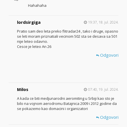
Hahahaha
lordsirgiga
19:37, 18. jul. 2024.
Pratio sam deo leta preko flitradar24 , tako i druge, opasno
se leti moram priznatiali vecinom 502 sta se desava sa 501
nije leteo odavno.
Cesce je leteo An 26
Odgovori
Milos
07:40, 19. jul. 2024.
A kada ce biti medjunarodni aeromiting u Srbiji kao sto je
bilo na vojnom aerodromu Batajnica 2009 i 2012 godine da
se pokazemo kao domacini i organizatori
Odgovori