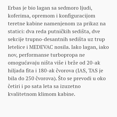
Erbas je bio lagan sa sedmoro ljudi,
koferima, opremom i konfiguracijom
teretne kabine namenjenom za prikaz na
statici: dva reda putničkih sedišta, dve
sekcije trupno-desantnih sedišta uz trup
letelice i MEDEVAC nosila. Iako lagan, iako
nov, performanse turbopropa ne
omogućavaju ništa više i brže od 20-ak
hiljada fita i 180-ak čvorova (IAS, TAS je
bila do 250 čvorova). Što se prevodi u oko
četiri i po sata leta sa izuzetno
kvalitetnom klimom kabine.