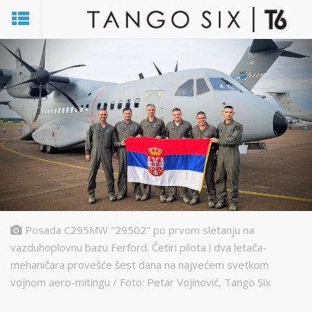
Posada C295MW "29502" po prvom sletanju na
vazduhoplovnu bazu Ferford. Četiri pilota i dva letača-
mehaničara provešće šest dana na najvećem svetkom
vojnom aero-mitingu / Foto: Petar Vojinović, Tango Six