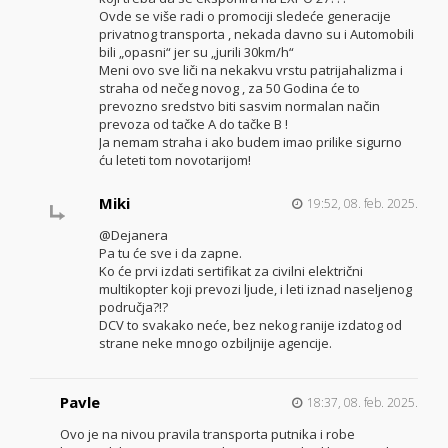
Ovde se više radi o promociji sledeće generacije
privatnog transporta , nekada davno su i Automobili
bili „opasni“ jer su „jurili 30km/h“
Meni ovo sve liči na nekakvu vrstu patrijahalizma i
straha od nečeg novog , za 50 Godina će to
prevozno sredstvo biti sasvim normalan način
prevoza od tačke A do tačke B !
Ja nemam straha i ako budem imao prilike sigurno
ću leteti tom novotarijom!
Miki
19:52, 08. feb. 2025.
@Dejanera
Pa tu će sve i da zapne.
Ko će prvi izdati sertifikat za civilni električni
multikopter koji prevozi ljude, i leti iznad naseljenog
područja?!?
DCV to svakako neće, bez nekog ranije izdatog od
strane neke mnogo ozbiljnije agencije.
Pavle
18:37, 08. feb. 2025.
Ovo je na nivou pravila transporta putnika i robe