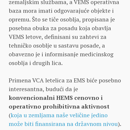
zemaljskim službama, a VEMS operativna
baza mora imati odgovarajuće objekte i
opremu. Što se tiče osoblja, propisana je
posebna obuka za posadu koja obavlja
VEMS letove, definisani su zahtevi za
tehničko osoblje u sastavu posade, a
obavezno je i informisanje medicinskog
osoblja i drugih lica.
Primena VCA letelica za EMS biće posebno
interesantna, budući da je
konvencionalni HEMS cenovno i
operativno prohibitivna aktivnost
(
koja u zemljama naše veličine jedino
može biti finansirana na državnom nivou
).