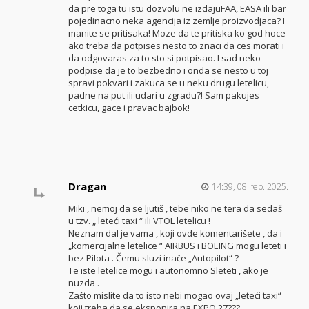
da pre toga tu istu dozvolu ne izdajuFAA, EASA ili bar
pojedinacno neka agencija iz zemlje proizvodjaca? I
manite se pritisaka! Moze da te pritiska ko god hoce
ako treba da potpises nesto to znaci da ces morati i
da odgovaras za to sto si potpisao. I sad neko
podpise da je to bezbedno i onda se nesto u toj
spravi pokvari i zakuca se u neku drugu letelicu,
padne na put ili udari u zgradu?! Sam pakujes
cetkicu, gace i pravac bajbok!
Dragan
14:39, 08. feb. 2025.
Miki , nemoj da se ljutiš , tebe niko ne tera da sedaš
u tzv. „ leteći taxi “ ili VTOL letelicu !
Neznam dal je vama , koji ovde komentarišete , da i
„komercijalne letelice “ AIRBUS i BOEING mogu leteti i
bez Pilota . Čemu sluzi inače „Autopilot“ ?
Te iste letelice mogu i autonomno Sleteti , ako je
nuzda .
Zašto mislite da to isto nebi mogao ovaj „leteći taxi“
koji treba da se eksponira na EXPO 27???