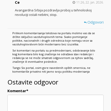
Ce
11:26, 22. jan. 2026.
Avangardna Srbija pozdravlja proboj u tehnoloskoj
revoluciji ostali nebitni, stop.
Odgovori
Prilikom komentarisanja tekstova na portalu molimo vas da se
držite isključivo vazduhoplovnih tema. Svako pominjanje
politike, nacionalnih i drugih odrednica koje nemaju veze sa
vazduhoplovstvom biće moderisano bez izuzetka.
Svi komentari na portalu su predmoderisani, odobravanje bilo
kog komentara bilo kog značenja ne odražava stav redakcije i
redakcija se ne može smatrati odgovornom za njihov sadržaj,
značenje ili eventualne posledice.
Tango Six portal, osim gore navedenih opštih smernica, ne
komentariše privatno niti javno svoju politiku moderisanja
Ostavite odgovor
Komentar
*