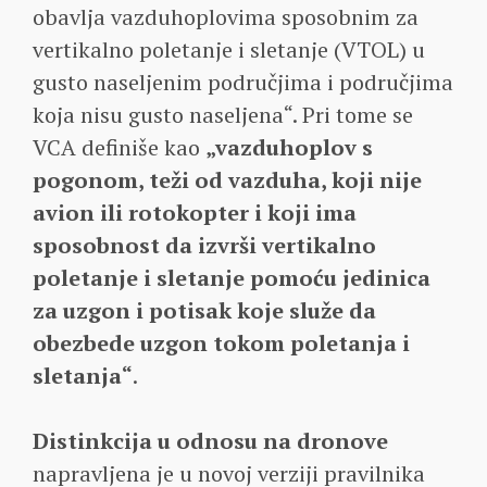
obavlja vazduhoplovima sposobnim za
vertikalno poletanje i sletanje (VTOL) u
gusto naseljenim područjima i područjima
koja nisu gusto naseljena“. Pri tome se
VCA definiše kao
„vazduhoplov s
pogonom, teži od vazduha, koji nije
avion ili rotokopter i koji ima
sposobnost da izvrši vertikalno
poletanje i sletanje pomoću jedinica
za uzgon i potisak koje služe da
obezbede uzgon tokom poletanja i
sletanja“
.
Distinkcija u odnosu na dronove
napravljena je u novoj verziji pravilnika