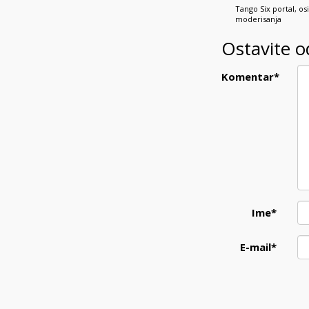
Tango Six portal, o
moderisanja
Ostavite 
Komentar
*
Ime
*
E-mail
*