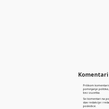
Komentari
Prilikom komentaris
pominjanje politik
bez izuzetka.
Svi komentari na po
stav redakcije i re
posledice.