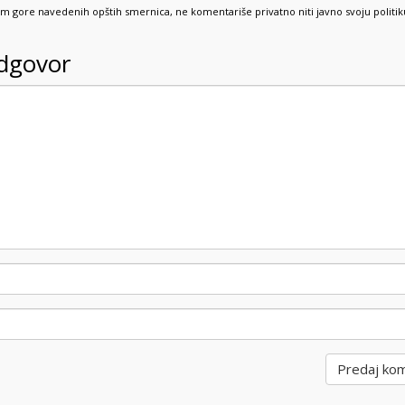
sim gore navedenih opštih smernica, ne komentariše privatno niti javno svoju politik
odgovor