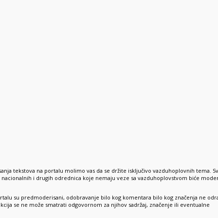
anja tekstova na portalu molimo vas da se držite isključivo vazduhoplovnih tema. S
e, nacionalnih i drugih odrednica koje nemaju veze sa vazduhoplovstvom biće mode
rtalu su predmoderisani, odobravanje bilo kog komentara bilo kog značenja ne odr
dakcija se ne može smatrati odgovornom za njihov sadržaj, značenje ili eventualne