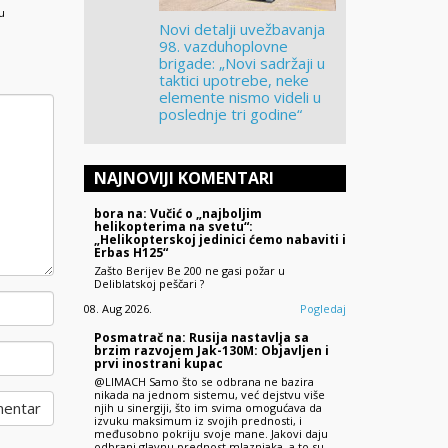
u
Novi detalji uvežbavanja
98. vazduhoplovne
brigade: „Novi sadržaji u
taktici upotrebe, neke
elemente nismo videli u
poslednje tri godine“
NAJNOVIJI KOMENTARI
bora na: Vučić o „najboljim
helikopterima na svetu“:
„Helikopterskoj jedinici ćemo nabaviti i
Erbas H125“
Zašto Berijev Be 200 ne gasi požar u
Deliblatskoj peščari ?
08. Aug 2026.
Pogledaj
Posmatrač na: Rusija nastavlja sa
brzim razvojem Jak-130M: Objavljen i
prvi inostrani kupac
@LIMACH Samo što se odbrana ne bazira
nikada na jednom sistemu, već dejstvu više
njih u sinergiji, što im svima omogućava da
izvuku maksimum iz svojih prednosti, i
međusobno pokriju svoje mane. Jakovi daju
odbrani glavnu prednost mlaznjaka, a to su