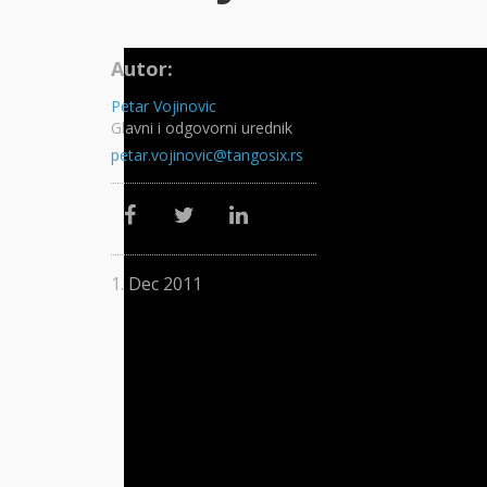
Autor:
Petar Vojinovic
Glavni i odgovorni urednik
petar.vojinovic@tangosix.rs
1. Dec 2011