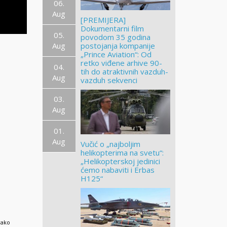
06.
Aug
[PREMIJERA]
Dokumentarni film
05.
povodom 35 godina
Aug
postojanja kompanije
„Prince Aviation“: Od
retko viđene arhive 90-
04.
tih do atraktivnih vazduh-
Aug
vazduh sekvenci
03.
Aug
01.
Aug
Vučić o „najboljim
helikopterima na svetu“:
„Helikopterskoj jedinici
ćemo nabaviti i Erbas
H125“
vako