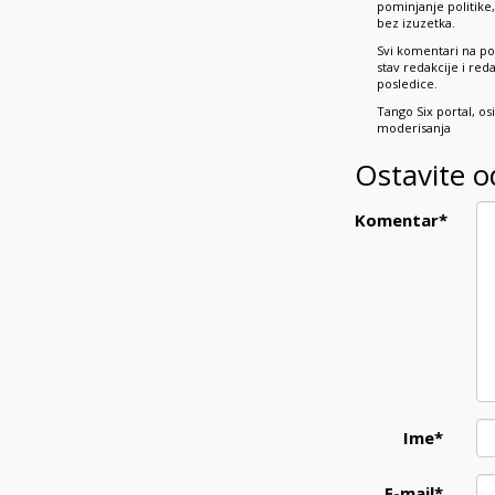
pominjanje politik
bez izuzetka.
Svi komentari na po
stav redakcije i re
posledice.
Tango Six portal, o
moderisanja
Ostavite 
Komentar
*
Ime
*
E-mail
*