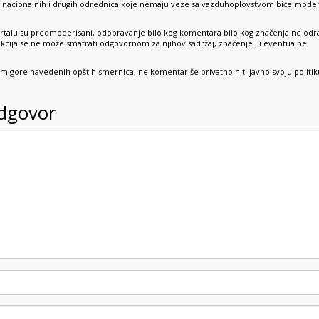
e, nacionalnih i drugih odrednica koje nemaju veze sa vazduhoplovstvom biće mode
rtalu su predmoderisani, odobravanje bilo kog komentara bilo kog značenja ne odr
dakcija se ne može smatrati odgovornom za njihov sadržaj, značenje ili eventualne
sim gore navedenih opštih smernica, ne komentariše privatno niti javno svoju politik
odgovor