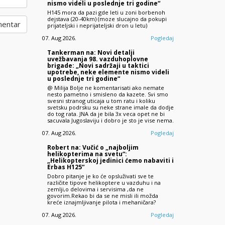
nismo videli u poslednje tri godine“
H145 mora da pazi gde leti u zoni borbenoh
dejstava (20-40km) (moze slucajno da pokupi
prijateljski i neprijateljski dron u letu)
07. Aug 2026.
Pogledaj
Tankerman na: Novi detalji
uvežbavanja 98. vazduhoplovne
brigade: „Novi sadržaji u taktici
upotrebe, neke elemente nismo videli
u poslednje tri godine“
@ Milija Bolje ne komentarisati ako nemate
nesto pametno i smisleno da kazete. Svi smo
svesni stranog uticaja u tom ratu i koliku
svetsku podrsku su neke strane imale da dodje
do tog rata. JNA da je bila 3x veca opet ne bi
sacuvala Jugoslaviju i dobro je sto je vise nema.
07. Aug 2026.
Pogledaj
Robert na: Vučić o „najboljim
helikopterima na svetu“:
„Helikopterskoj jedinici ćemo nabaviti i
Erbas H125“
Dobro pitanje je ko će opsluživati sve te
različite tipove helikoptere u vazduhu i na
zemlji,o delovima i servisima ,da ne
govorim.Rekao bi da se ne misli ili možda
kreće iznajmljivanje pilota i mehaničara?
07. Aug 2026.
Pogledaj