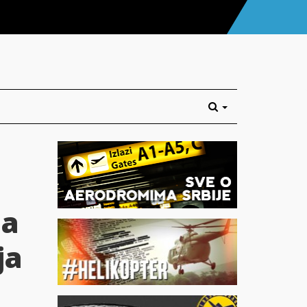
ma
ja