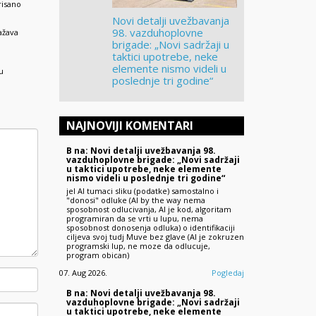
risano
Novi detalji uvežbavanja
98. vazduhoplovne
ažava
brigade: „Novi sadržaji u
taktici upotrebe, neke
elemente nismo videli u
u
poslednje tri godine“
NAJNOVIJI KOMENTARI
B na: Novi detalji uvežbavanja 98.
vazduhoplovne brigade: „Novi sadržaji
u taktici upotrebe, neke elemente
nismo videli u poslednje tri godine“
jel AI tumaci sliku (podatke) samostalno i
"donosi" odluke (AI by the way nema
sposobnost odlucivanja, AI je kod, algoritam
programiran da se vrti u lupu, nema
sposobnost donosenja odluka) o identifikaciji
ciljeva svoj tudj Muve bez glave (AI je zokruzen
programski lup, ne moze da odlucuje,
program obican)
07. Aug 2026.
Pogledaj
B na: Novi detalji uvežbavanja 98.
vazduhoplovne brigade: „Novi sadržaji
u taktici upotrebe, neke elemente