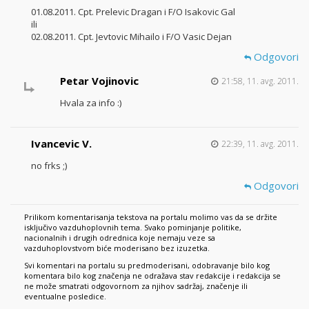
01.08.2011. Cpt. Prelevic Dragan i F/O Isakovic Gal
ili
02.08.2011. Cpt. Jevtovic Mihailo i F/O Vasic Dejan
Odgovori
Petar Vojinovic
21:58, 11. avg. 2011.
Hvala za info :)
Ivancevic V.
22:39, 11. avg. 2011.
no frks ;)
Odgovori
Prilikom komentarisanja tekstova na portalu molimo vas da se držite
isključivo vazduhoplovnih tema. Svako pominjanje politike,
nacionalnih i drugih odrednica koje nemaju veze sa
vazduhoplovstvom biće moderisano bez izuzetka.
Svi komentari na portalu su predmoderisani, odobravanje bilo kog
komentara bilo kog značenja ne odražava stav redakcije i redakcija se
ne može smatrati odgovornom za njihov sadržaj, značenje ili
eventualne posledice.