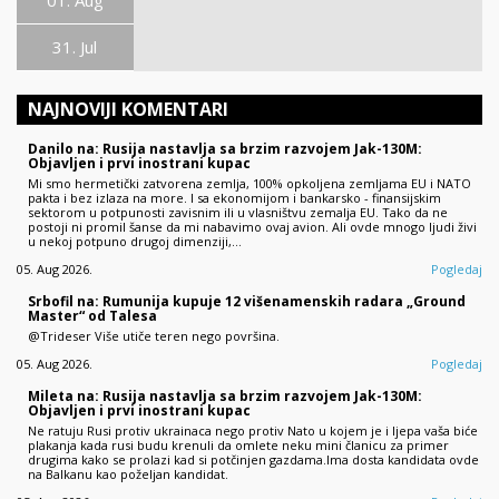
31. Jul
NAJNOVIJI KOMENTARI
Danilo na: Rusija nastavlja sa brzim razvojem Jak-130M:
Objavljen i prvi inostrani kupac
Mi smo hermetički zatvorena zemlja, 100% opkoljena zemljama EU i NATO
pakta i bez izlaza na more. I sa ekonomijom i bankarsko - finansijskim
sektorom u potpunosti zavisnim ili u vlasništvu zemalja EU. Tako da ne
postoji ni promil šanse da mi nabavimo ovaj avion. Ali ovde mnogo ljudi živi
u nekoj potpuno drugoj dimenziji,…
05. Aug 2026.
Pogledaj
Srbofil na: Rumunija kupuje 12 višenamenskih radara „Ground
Master“ od Talesa
@Trideser Više utiče teren nego površina.
05. Aug 2026.
Pogledaj
Mileta na: Rusija nastavlja sa brzim razvojem Jak-130M:
Objavljen i prvi inostrani kupac
Ne ratuju Rusi protiv ukrainaca nego protiv Nato u kojem je i ljepa vaša biće
plakanja kada rusi budu krenuli da omlete neku mini članicu za primer
drugima kako se prolazi kad si potčinjen gazdama.Ima dosta kandidata ovde
na Balkanu kao poželjan kandidat.