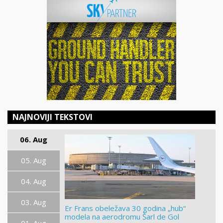
NAJNOVIJI TEKSTOVI
06. Aug
05. Aug
04. Aug
03. Aug
Er Frans obeležava 30 godina „hub“
modela na aerodromu Šarl de Gol
01. Aug