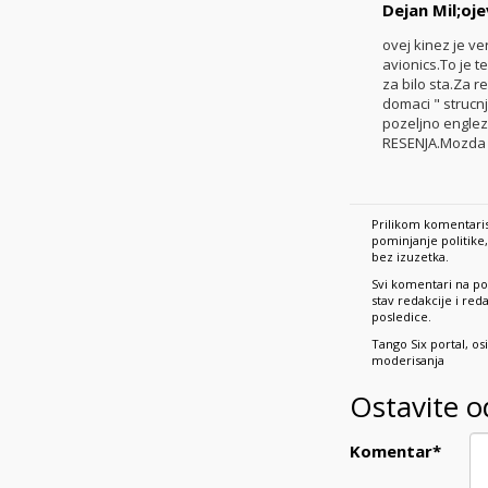
Dejan Mil;oje
ovej kinez je ve
avionics.To je te
za bilo sta.Za re
domaci " strucnj
pozeljno englezi
RESENJA.Mozda c
Prilikom komentaris
pominjanje politik
bez izuzetka.
Svi komentari na po
stav redakcije i re
posledice.
Tango Six portal, o
moderisanja
Ostavite 
Komentar
*