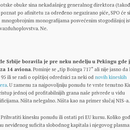
ilotske obuke sina nekadašnjeg generalnog direktora (tako
io poznat po afinitetu za određeno negazirano piće, SPO će 
u mnogobrojnim monografijama posvećenim stogodišnjoj ist
 vazduhoplovstva. Ne.
de Srbije boravila je pre neku nedelju u Pekingu gde 
za 14 aviona
. Pominje se „tip Boinga 717“ ali nije jasno da l
 ili se radi o opštijoj odrednici za neki od
novih kineskih
nera
. U zamenu za najpovoljniju ponudu te vrste tenutno Ki
ristup jednoj od profitabilnijih grana naše privrede u vidu
nificijama. Ništa nelegalno. Ništa kao na primer slučaj NIS-a.
. Prihvatiti kinesku ponudu ili ostati pri EU kursu. Koliko go
u neviđenog suficita slobodnog kapitala i njegovog plasm