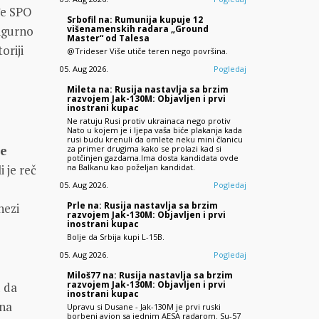
đe SPO
Srbofil na: Rumunija kupuje 12
višenamenskih radara „Ground
sigurno
Master“ od Talesa
oriji
@Trideser Više utiče teren nego površina.
05. Aug 2026.
Pogledaj
Mileta na: Rusija nastavlja sa brzim
razvojem Jak-130M: Objavljen i prvi
inostrani kupac
Ne ratuju Rusi protiv ukrainaca nego protiv
Nato u kojem je i ljepa vaša biće plakanja kada
rusi budu krenuli da omlete neku mini članicu
je
za primer drugima kako se prolazi kad si
potčinjen gazdama.Ima dosta kandidata ovde
na Balkanu kao poželjan kandidat.
i je reč
05. Aug 2026.
Pogledaj
Prle na: Rusija nastavlja sa brzim
nezi
razvojem Jak-130M: Objavljen i prvi
inostrani kupac
Bolje da Srbija kupi L-15B.
05. Aug 2026.
Pogledaj
Miloš77 na: Rusija nastavlja sa brzim
razvojem Jak-130M: Objavljen i prvi
d da
inostrani kupac
ana
Upravu si Dusane - Jak-130M je prvi ruski
borbeni avion sa jednim AESA radarom. Su-57