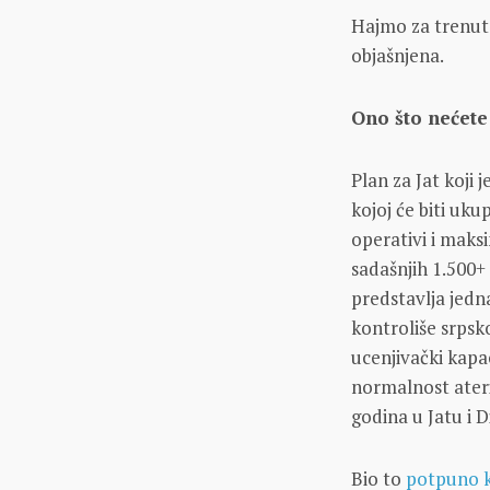
Hajmo za trenuta
objašnjena.
Ono što nećete
Plan za Jat koji 
kojoj će biti uku
operativi i maks
sadašnjih 1.500+
predstavlja jedn
kontroliše srpsk
ucenjivački kapa
normalnost ateri
godina u Jatu i 
Bio to
potpuno k