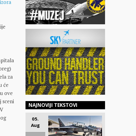
izora
ije
.
pitala
oreg)
ela za
u će
gu ove
j sceni
NAJNOVIJI TEKSTOVI
CV
bog
05.
Aug