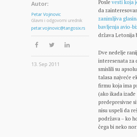
Posle
vesti koja
Autor:
da zainteresovan
Petar Vojinovic
zanimljiva glasina
Glavni i odgovorni urednik
bavljenja avio-b
petar.vojinovic@tangosix.rs
država Letonija
Dve nedelje ranij
interesenata za 
13. Sep 2011
smislili su apso
talasa najveće e
firmu koja ima p
(ako ikada izađe 
predepresivne si
nisu uspeli da re
podržava – ko hoć
čega bi neko no