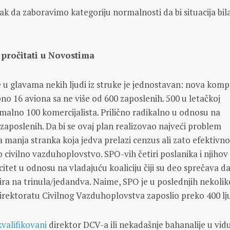
k da zaboravimo kategoriju normalnosti da bi situacija bila
 pročitati u Novostima
je u glavama nekih ljudi iz struke je jednostavan: nova komp
pno 16 aviona sa ne više od 600 zaposlenih. 500 u letačkoj
imalno 100 komercijalista. Prilično radikalno u odnosu na
 zaposlenih. Da bi se ovaj plan realizovao najveći problem
a manja stranka koja jedva prelazi cenzus ali zato efektivn
o civilno vazduhoplovstvo. SPO-vih četiri poslanika i njihov
citet u odnosu na vladajuću koaliciju čiji su deo sprečava d
ra na trinula/jedandva. Naime, SPO je u poslednjih nekolik
Direktoratu Civilnog Vazduhoplovstva zaposlio preko 400 lj
valifikovani
direktor DCV-a ili nekadašnje bahanalije u vid