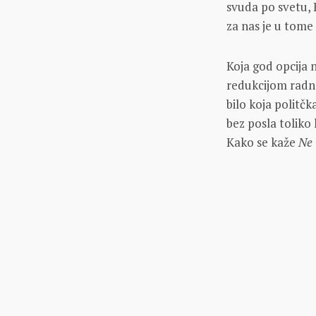
svuda po svetu, K
za nas je u tome
Koja god opcija 
redukcijom radne
bilo koja politčk
bez posla toliko 
Kako se kaže
Ne