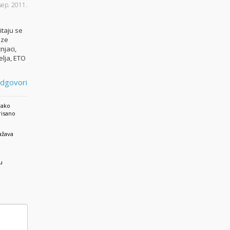
sep. 2011.
itaju se
oze
njaci,
elja, ETO
dgovori
vako
risano
ažava
u