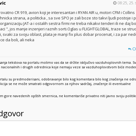
vic
08:25, 25. 
rovatno CR 919, avion koji je interesantan i RYAN AIR u, motori CFM i Collins
hnicka strana, a politicka , sa sve SPO je zali boze sto takvi ljudi postoje i p
organizaciju JAT-a i ostalih sestra firmi ne treba nikakvi tenderi ili ne daj b
aci ", jos manje inzenjeri raznih sorti.Oglas u FLIGHTGLOBAL, traze se struc
, svaki za svoju oblast, plata je manji fix plus dobar procenat, i za par ned
e da boli, ali neka
O
anja tekstova na portalu molimo vas da se držite isključivo vazduhoplovnih tema. S
e, nacionalnih i drugih odrednica koje nemaju veze sa vazduhoplovstvom biće mode
rtalu su predmoderisani, odobravanje bilo kog komentara bilo kog značenja ne odr
dakcija se ne može smatrati odgovornom za njihov sadržaj, značenje ili eventualne
sim gore navedenih opštih smernica, ne komentariše privatno niti javno svoju politik
odgovor