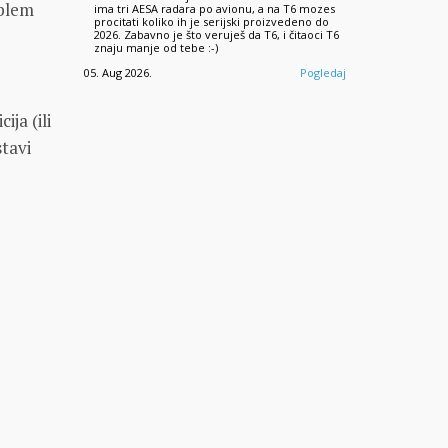
oblem
ima tri AESA radara po avionu, a na T6 mozes
procitati koliko ih je serijski proizvedeno do
2026. Zabavno je što veruješ da T6, i čitaoci T6
znaju manje od tebe :-)
05. Aug 2026.
Pogledaj
ja (ili
stavi