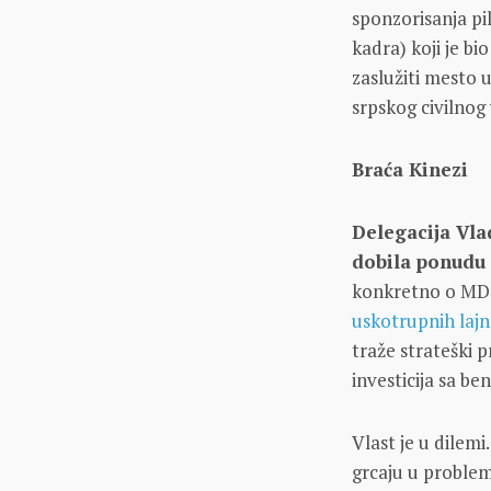
sponzorisanja p
kadra) koji je b
zaslužiti mesto 
srpskog civilnog
Braća Kinezi
Delegacija Vla
dobila ponudu 
konkretno o MD 95
uskotrupnih laj
traže strateški p
investicija sa be
Vlast je u dilemi
grcaju u problem