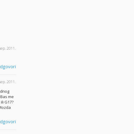
sep. 2011.
dgovori
sep. 2011.
hodnog
. Bas me
ili G17?
 Mozda
dgovori