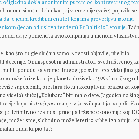
 je očigledno došla anonimnim putem od kontraverznog rev
ih nema, sinoć u doba kad joj vreme nije (veče) pojavila se
 da je jedini kredibilni entitet koji ima proverljivu istoriju
iznisom (jedan od uslova tendera) Er Baltik iz Letonije
. Tačn
 budući da je pomenuta aviokompanija u njenom vlasništvu
e, kao što su gle slučaja samo Novosti objavile, nije bilo
dil decenije. Omnisposobni administratori svedruštvenog ka
lutnu hit ponudu za vreme drugog (po svim predviđanjima g
konomske krize koju je planeta doživela. 49% vlasničkog ud
reviše zaposlenih, prestaru flotu i koruptivnu praksu za koj
na videlo) slučaj „Kolubara“ biti malo dete. Jagodica na šla
tuacije koju ni
stručnjaci
manje-više svih partija na političko
še je definitivno realnost principa tržišne ekonomije koji D
e, može i sme, slobodno može leteti iz Srbije i za Srbiju. Z
rmalan onda kupio Jat?