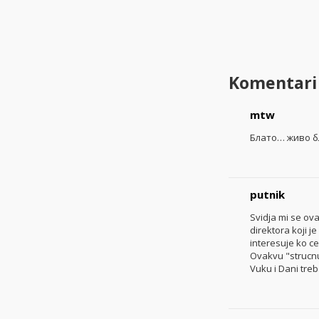
Komentari
mtw
Блато… живо 
putnik
Svidja mi se ova
direktora koji j
interesuje ko ce
Ovakvu "strucnu
Vuku i Dani treb