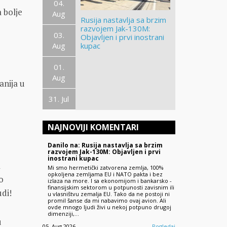
04.
 bolje
Aug
Rusija nastavlja sa brzim
razvojem Jak-130M:
03.
Objavljen i prvi inostrani
Aug
kupac
01.
Aug
anija u
31. Jul
NAJNOVIJI KOMENTARI
o
Danilo na: Rusija nastavlja sa brzim
razvojem Jak-130M: Objavljen i prvi
inostrani kupac
a
Mi smo hermetički zatvorena zemlja, 100%
opkoljena zemljama EU i NATO pakta i bez
o
izlaza na more. I sa ekonomijom i bankarsko -
finansijskim sektorom u potpunosti zavisnim ili
udi!
u vlasništvu zemalja EU. Tako da ne postoji ni
promil šanse da mi nabavimo ovaj avion. Ali
ovde mnogo ljudi živi u nekoj potpuno drugoj
dimenziji,…
u
05. Aug 2026.
Pogledaj