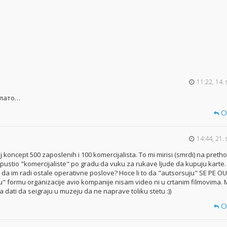
11:22, 14. 
блато…
O
14:44, 21. 
j koncept 500 zaposlenih i 100 komercijalista. To mi mirisi (smrdi) na pret
e pustio "komercijaliste" po gradu da vuku za rukave ljude da kupuju karte
 da im radi ostale operativne poslove? Hoce li to da "autsorsuju" SE PE OU 
" formu organizacije avio kompanije nisam video ni u crtanim filmovima.
a dati da seigraju u muzeju da ne naprave toliku stetu :))
O