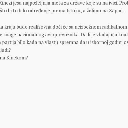
inezi jesu najpoželjnija meta za države koje su na ivici. Pr
 što bi to bilo određenje prema Istoku, a želimo na Zapad.
na kraju bude realizovna doći će sa neizbežnom radikalnom
 snage nacionalnog avioprevoznika. Da li je vladajuća koalici
a partija bilo kada na vlasti) spremna da u izbornoj godini o
ljudi?
na Kinekom?