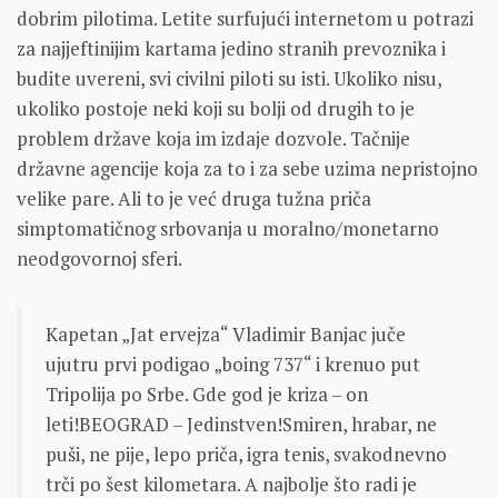
dobrim pilotima. Letite surfujući internetom u potrazi
za najjeftinijim kartama jedino stranih prevoznika i
budite uvereni, svi civilni piloti su isti. Ukoliko nisu,
ukoliko postoje neki koji su bolji od drugih to je
problem države koja im izdaje dozvole. Tačnije
državne agencije koja za to i za sebe uzima nepristojno
velike pare. Ali to je već druga tužna priča
simptomatičnog srbovanja u moralno/monetarno
neodgovornoj sferi.
Kapetan „Jat ervejza“ Vladimir Banjac juče
ujutru prvi podigao „boing 737“ i krenuo put
Tripolija po Srbe. Gde god je kriza – on
leti!BEOGRAD – Jedinstven!Smiren, hrabar, ne
puši, ne pije, lepo priča, igra tenis, svakodnevno
trči po šest kilometara. A najbolje što radi je