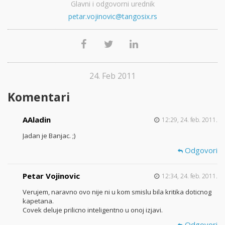
Glavni i odgovorni urednik
petar.vojinovic@tangosix.rs
24. Feb 2011
Komentari
AAladin
12:29, 24. feb. 2011.
Jadan je Banjac. ;)
Odgovori
Petar Vojinovic
12:34, 24. feb. 2011.
Verujem, naravno ovo nije ni u kom smislu bila kritika doticnog
kapetana.
Covek deluje prilicno inteligentno u onoj izjavi.
Odgovori