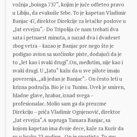
vožnja „boinga 737“, kojim je juče odleteo pravo
u Libiju, da evakuiše Srbe. To je kapetan Vladimir
Banjac 47, direktor Direkcije za letačke poslove u
„Jat ervejzu“.- Do Tripolija će nam trebati dva
sata i petnaest minuta, a nazad dva i dvadeset
zbog vetra – kazao je Banjac pre nego što je
podigao avion sa surčinske piste, dodajući da je
to „let kao i svaki drugi“.On, međutim, nije kao i
svaki drugi. U „Jatu“ kažu da u sve pilote imaju
poverenja, „ali jedan je Banjac“.- On često leti u
krizna područja. Bio je i u Tunisu. Uvek je smiren,
hladne glave, hrabar, iznad svega –
profesionalac. Molio sam ga da preuzme
Direkciju – priča Vladimir Ognjenović, direktor
„Jat ervejza“.A supruga Tamara Banjac, sa
kojom kapetan ima dvoje dece, kaže za Kurir da
su u braku 23 godine.- On je sportista. To mu