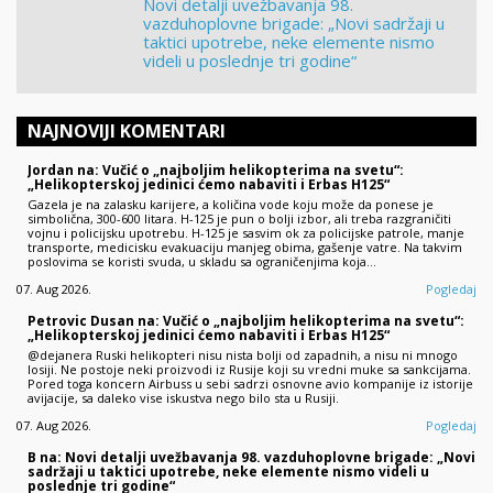
Novi detalji uvežbavanja 98.
vazduhoplovne brigade: „Novi sadržaji u
taktici upotrebe, neke elemente nismo
videli u poslednje tri godine“
NAJNOVIJI KOMENTARI
Jordan na: Vučić o „najboljim helikopterima na svetu“:
„Helikopterskoj jedinici ćemo nabaviti i Erbas H125“
Gazela je na zalasku karijere, a količina vode koju može da ponese je
simbolična, 300-600 litara. H-125 je pun o bolji izbor, ali treba razgraničiti
vojnu i policijsku upotrebu. H-125 je sasvim ok za policijske patrole, manje
transporte, medicisku evakuaciju manjeg obima, gašenje vatre. Na takvim
poslovima se koristi svuda, u skladu sa ograničenjima koja…
07. Aug 2026.
Pogledaj
Petrovic Dusan na: Vučić o „najboljim helikopterima na svetu“:
„Helikopterskoj jedinici ćemo nabaviti i Erbas H125“
@dejanera Ruski helikopteri nisu nista bolji od zapadnih, a nisu ni mnogo
losiji. Ne postoje neki proizvodi iz Rusije koji su vredni muke sa sankcijama.
Pored toga koncern Airbuss u sebi sadrzi osnovne avio kompanije iz istorije
avijacije, sa daleko vise iskustva nego bilo sta u Rusiji.
07. Aug 2026.
Pogledaj
B na: Novi detalji uvežbavanja 98. vazduhoplovne brigade: „Novi
sadržaji u taktici upotrebe, neke elemente nismo videli u
poslednje tri godine“