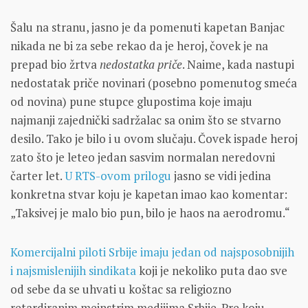
Šalu na stranu, jasno je da pomenuti kapetan Banjac
nikada ne bi za sebe rekao da je heroj, čovek je na
prepad bio žrtva
nedostatka priče
. Naime, kada nastupi
nedostatak priče novinari (posebno pomenutog smeća
od novina) pune stupce glupostima koje imaju
najmanji zajednički sadržalac sa onim što se stvarno
desilo. Tako je bilo i u ovom slučaju. Čovek ispade heroj
zato što je leteo jedan sasvim normalan neredovni
čarter let.
U RTS-ovom prilogu
jasno se vidi jedina
konkretna stvar koju je kapetan imao kao komentar:
„Taksivej je malo bio pun, bilo je haos na aerodromu.“
Komercijalni piloti Srbije imaju jedan od najsposobnijih
i najsmislenijih sindikata
koji je nekoliko puta dao sve
od sebe da se uhvati u koštac sa religiozno
retardiranim mejnstrim medijima Srbije. Pre koju