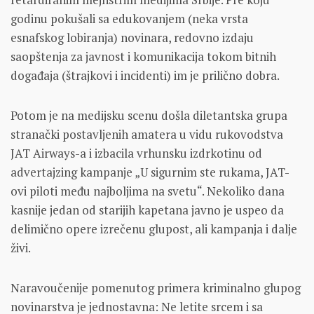
godinu pokušali sa edukovanjem (neka vrsta
esnafskog lobiranja) novinara, redovno izdaju
saopštenja za javnost i komunikacija tokom bitnih
događaja (štrajkovi i incidenti) im je prilično dobra.
Potom je na medijsku scenu došla diletantska grupa
stranački postavljenih amatera u vidu rukovodstva
JAT Airways-a i izbacila vrhunsku izdrkotinu od
advertajzing kampanje „U sigurnim ste rukama, JAT-
ovi piloti među najboljima na svetu“. Nekoliko dana
kasnije jedan od starijih kapetana javno je uspeo da
delimično opere izrečenu glupost, ali kampanja i dalje
živi.
Naravoučenije pomenutog primera kriminalno glupog
novinarstva je jednostavna: Ne letite srcem i sa