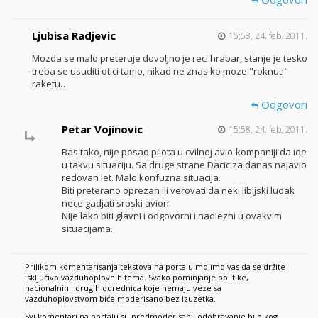
Ljubisa Radjevic
15:53, 24. feb. 2011.
Mozda se malo preteruje dovoljno je reci hrabar, stanje je tesko
treba se usuditi otici tamo, nikad ne znas ko moze "roknuti"
raketu…
Odgovori
Petar Vojinovic
15:58, 24. feb. 2011.
Bas tako, nije posao pilota u cvilnoj avio-kompaniji da ide
u takvu situaciju. Sa druge strane Dacic za danas najavio
redovan let. Malo konfuzna situacija.
Biti preterano oprezan ili verovati da neki libijski ludak
nece gadjati srpski avion.
Nije lako biti glavni i odgovorni i nadlezni u ovakvim
situacijama.
Prilikom komentarisanja tekstova na portalu molimo vas da se držite
isključivo vazduhoplovnih tema. Svako pominjanje politike,
nacionalnih i drugih odrednica koje nemaju veze sa
vazduhoplovstvom biće moderisano bez izuzetka.
Svi komentari na portalu su predmoderisani, odobravanje bilo kog