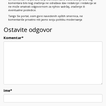
komentara bilo kog značenja ne odražava stav redakcije i redakcija se
ne može smatrati odgovornom za njihov sadržaj, značenje ili
eventualne posledice.
Tango Six portal, osim gore navedenih opštih smernica, ne
komentariše privatno niti javno svoju politiku moderisanja
Ostavite odgovor
Komentar
*
Ime
*