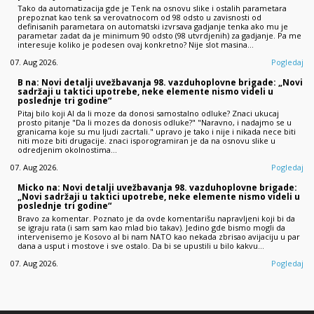
Tako da automatizacija gde je Tenk na osnovu slike i ostalih parametara
prepoznat kao tenk sa verovatnocom od 98 odsto u zavisnosti od
definisanih parametara on automatski izvrsava gadjanje tenka ako mu je
parametar zadat da je minimum 90 odsto (98 utvrdjenih) za gadjanje. Pa me
interesuje koliko je podesen ovaj konkretno? Nije slot masina…
07. Aug 2026.
Pogledaj
B na: Novi detalji uvežbavanja 98. vazduhoplovne brigade: „Novi
sadržaji u taktici upotrebe, neke elemente nismo videli u
poslednje tri godine“
Pitaj bilo koji AI da li moze da donosi samostalno odluke? Znaci ukucaj
prosto pitanje "Da li mozes da donosis odluke?" "Naravno, i nadajmo se u
granicama koje su mu ljudi zacrtali." upravo je tako i nije i nikada nece biti
niti moze biti drugacije. znaci isporogramiran je da na osnovu slike u
odredjenim okolnostima…
07. Aug 2026.
Pogledaj
Micko na: Novi detalji uvežbavanja 98. vazduhoplovne brigade:
„Novi sadržaji u taktici upotrebe, neke elemente nismo videli u
poslednje tri godine“
Bravo za komentar. Poznato je da ovde komentarišu napravljeni koji bi da
se igraju rata (i sam sam kao mlad bio takav). Jedino gde bismo mogli da
intervenisemo je Kosovo al bi nam NATO kao nekada zbrisao avijaciju u par
dana a usput i mostove i sve ostalo. Da bi se upustili u bilo kakvu…
07. Aug 2026.
Pogledaj