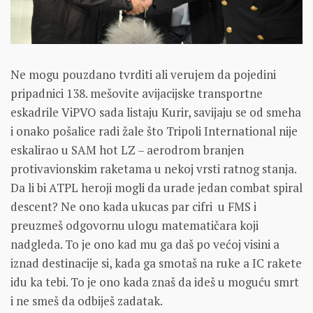
Ne mogu pouzdano tvrditi ali verujem da pojedini
pripadnici 138. mešovite avijacijske transportne
eskadrile ViPVO sada listaju Kurir, savijaju se od smeha
i onako pošalice radi žale što Tripoli International nije
eskalirao u SAM hot LZ – aerodrom branjen
protivavionskim raketama u nekoj vrsti ratnog stanja.
Da li bi ATPL heroji mogli da urade jedan combat spiral
descent? Ne ono kada ukucas par cifri u FMS i
preuzmeš odgovornu ulogu matematičara koji
nadgleda. To je ono kad mu ga daš po većoj visini a
iznad destinacije si, kada ga smotaš na ruke a IC rakete
idu ka tebi. To je ono kada znaš da ideš u moguću smrt
i ne smeš da odbiješ zadatak.