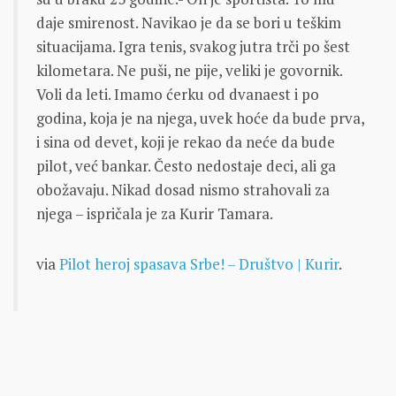
daje smirenost. Navikao je da se bori u teškim
situacijama. Igra tenis, svakog jutra trči po šest
kilometara. Ne puši, ne pije, veliki je govornik.
Voli da leti. Imamo ćerku od dvanaest i po
godina, koja je na njega, uvek hoće da bude prva,
i sina od devet, koji je rekao da neće da bude
pilot, već bankar. Često nedostaje deci, ali ga
obožavaju. Nikad dosad nismo strahovali za
njega – ispričala je za Kurir Tamara.
via
Pilot heroj spasava Srbe! – Društvo | Kurir
.