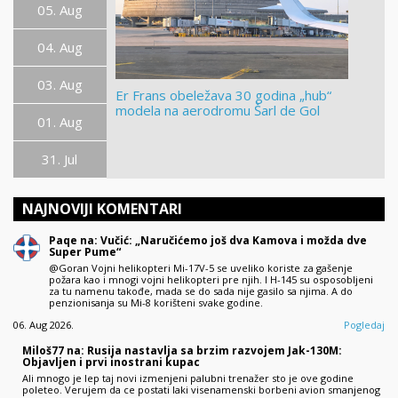
05. Aug
04. Aug
03. Aug
Er Frans obeležava 30 godina „hub“
modela na aerodromu Šarl de Gol
01. Aug
31. Jul
NAJNOVIJI KOMENTARI
Paqe na: Vučić: „Naručićemo još dva Kamova i možda dve
Super Pume“
@Goran Vojni helikopteri Mi-17V-5 se uveliko koriste za gašenje
požara kao i mnogi vojni helikopteri pre njih. I H-145 su osposobljeni
za tu namenu takođe, mada se do sada nije gasilo sa njima. A do
penzionisanja su Mi-8 korišteni svake godine.
06. Aug 2026.
Pogledaj
Miloš77 na: Rusija nastavlja sa brzim razvojem Jak-130M:
Objavljen i prvi inostrani kupac
Ali mnogo je lep taj novi izmenjeni palubni trenažer sto je ove godine
poleteo. Verujem da ce postati laki visenamenski borbeni avion smanjenog