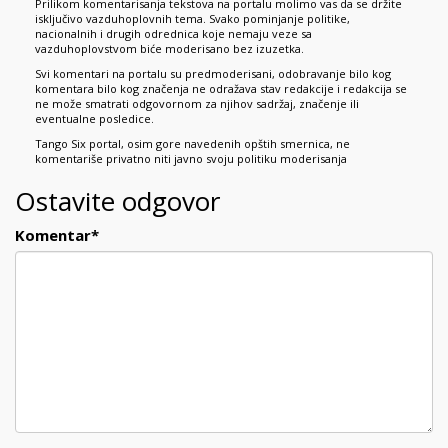
Prilikom komentarisanja tekstova na portalu molimo vas da se držite
isključivo vazduhoplovnih tema. Svako pominjanje politike,
nacionalnih i drugih odrednica koje nemaju veze sa
vazduhoplovstvom biće moderisano bez izuzetka.
Svi komentari na portalu su predmoderisani, odobravanje bilo kog
komentara bilo kog značenja ne odražava stav redakcije i redakcija se
ne može smatrati odgovornom za njihov sadržaj, značenje ili
eventualne posledice.
Tango Six portal, osim gore navedenih opštih smernica, ne
komentariše privatno niti javno svoju politiku moderisanja
Ostavite odgovor
Komentar
*