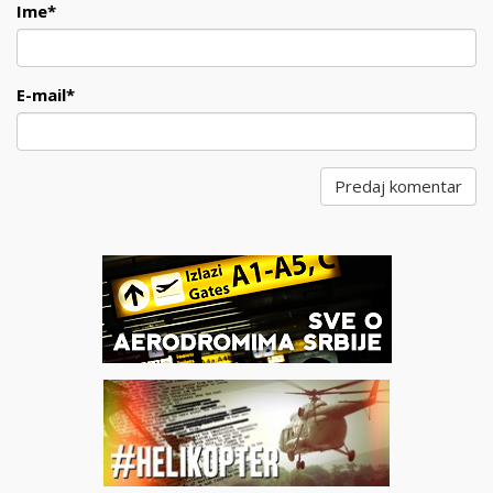
Ime
*
E-mail
*