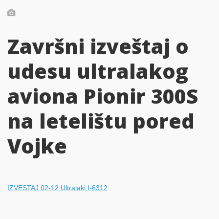
Završni izveštaj o
udesu ultralakog
aviona Pionir 300S
na letelištu pored
Vojke
IZVESTAJ 02-12 Ultralaki I-6312