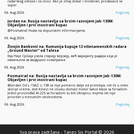
radarskog odraza i za izvoz. Ako je zmaj dobar i moderan, prodavace se
super.
06. Aug 2026.
Pogledaj
Jordan na: Rusija nastavlja sa brzim razvojem Jak-130M:
Objavljen i prvi inostrani kupac
@Posmatrač Hvala na dopunskim informacijama.
06. Aug 2026.
Pogledaj
Živojin Banković na: Rumunija kupuje 12 višenamenskih radara
„Ground Master“ od Talesa
Ilija Није Србија узела старију верзију, већ варијанту радара која је
намењена за ваздушно осматрање.
06. Aug 2026.
Pogledaj
Posmatrač na: Rusija nastavlja sa brzim razvojem Jak-130M:
Objavljen i prvi inostrani kupac
@Jordan Od L-15AZ. L-15B se nije pomerio dalje od prototipa, niti će u neko
skorije vreme, dok Kinezi ne izvuku domaći motor takve klase sa forsažom.
Jedini proizvođač AI-225 sa forsažom su bili Ukrajinci, kojima isti nije
prioritet u trenutnim okolnostima.
06. Aug 2026.
Pogledaj
Sva prava zadržana ‐ Tango Six Portal © 2026