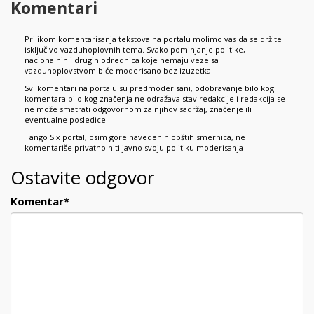
Komentari
Prilikom komentarisanja tekstova na portalu molimo vas da se držite
isključivo vazduhoplovnih tema. Svako pominjanje politike,
nacionalnih i drugih odrednica koje nemaju veze sa
vazduhoplovstvom biće moderisano bez izuzetka.
Svi komentari na portalu su predmoderisani, odobravanje bilo kog
komentara bilo kog značenja ne odražava stav redakcije i redakcija se
ne može smatrati odgovornom za njihov sadržaj, značenje ili
eventualne posledice.
Tango Six portal, osim gore navedenih opštih smernica, ne
komentariše privatno niti javno svoju politiku moderisanja
Ostavite odgovor
Komentar
*