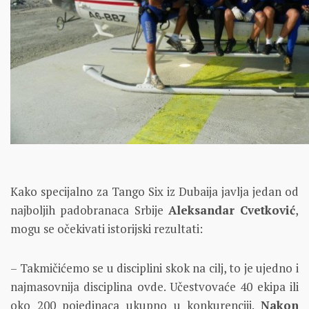
Kako specijalno za Tango Six iz Dubaija javlja jedan od
najboljih padobranaca Srbije
Aleksandar Cvetković
,
mogu se očekivati istorijski rezultati:
– Takmičićemo se u disciplini skok na cilj, to je ujedno i
najmasovnija disciplina ovde. Učestvovaće 40 ekipa ili
oko 200 pojedinaca ukupno u konkurenciji.
Nakon