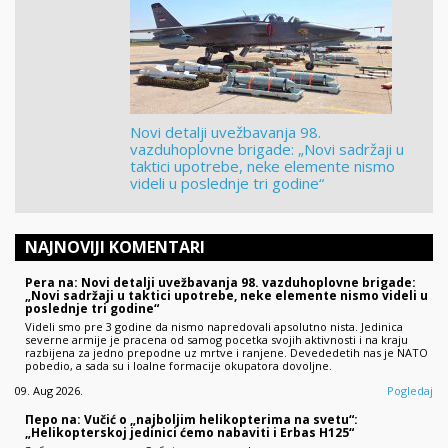
Novi detalji uvežbavanja 98.
vazduhoplovne brigade: „Novi sadržaji u
taktici upotrebe, neke elemente nismo
videli u poslednje tri godine“
NAJNOVIJI KOMENTARI
Pera na: Novi detalji uvežbavanja 98. vazduhoplovne brigade:
„Novi sadržaji u taktici upotrebe, neke elemente nismo videli u
poslednje tri godine“
Videli smo pre 3 godine da nismo napredovali apsolutno nista. Jedinica
severne armije je pracena od samog pocetka svojih aktivnosti i na kraju
razbijena za jedno prepodne uz mrtve i ranjene. Devededetih nas je NATO
pobedio, a sada su i loalne formacije okupatora dovoljne.
09. Aug 2026.
Pogledaj
Перо na: Vučić o „najboljim helikopterima na svetu“:
„Helikopterskoj jedinici ćemo nabaviti i Erbas H125“