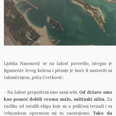
Ljubiša Naumović se na žalost povredio, istegao je
ligamente levog kolena i pitanje je hoće li nastaviti sa
takmičenjem, priča Cvetković:
– Na žalost prepušteni smo sami sebi.
Od države smo
kao pomoć dobili veoma malo, suštinski ništa.
Za
razliku od ostalih ekipa koje su u priličnoj trenaži i sa
vrhunskom opremom mi tu zaostajemo.
Tako da