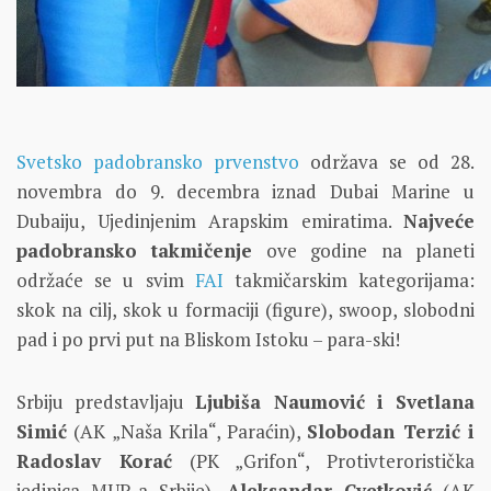
Svetsko padobransko prvenstvo
održava se od 28.
novembra do 9. decembra iznad Dubai Marine u
Dubaiju, Ujedinjenim Arapskim emiratima.
Najveće
padobransko takmičenje
ove godine na planeti
održaće se u svim
FAI
takmičarskim kategorijama:
skok na cilj, skok u formaciji (figure), swoop, slobodni
pad i po prvi put na Bliskom Istoku – para-ski!
Srbiju predstavljaju
Ljubiša Naumović i Svetlana
Simić
(AK „Naša Krila“, Paraćin),
Slobodan Terzić i
Radoslav Korać
(PK „Grifon“, Protivteroristička
jedinica MUP-a Srbije),
Aleksandar Cvetković
(AK