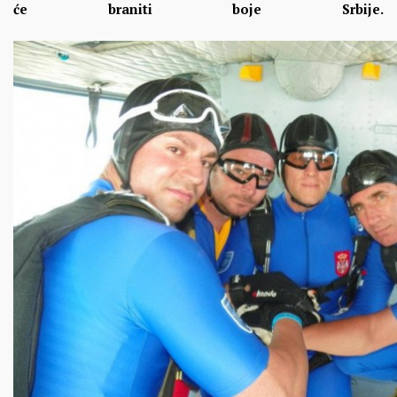
će braniti boje Srbije.