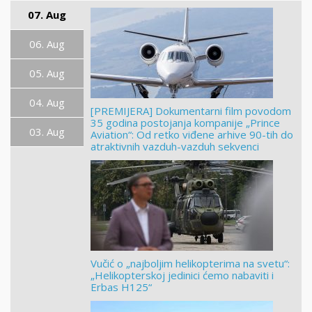
07. Aug
06. Aug
05. Aug
04. Aug
[PREMIJERA] Dokumentarni film povodom
35 godina postojanja kompanije „Prince
03. Aug
Aviation“: Od retko viđene arhive 90-tih do
atraktivnih vazduh-vazduh sekvenci
Vučić o „najboljim helikopterima na svetu“:
„Helikopterskoj jedinici ćemo nabaviti i
Erbas H125“