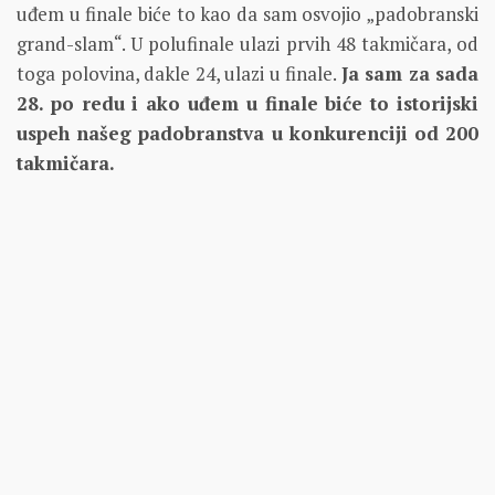
uđem u finale biće to kao da sam osvojio „padobranski
grand-slam“. U polufinale ulazi prvih 48 takmičara, od
toga polovina, dakle 24, ulazi u finale.
Ja sam za sada
28. po redu i ako uđem u finale biće to istorijski
uspeh našeg padobranstva u konkurenciji od 200
takmičara.