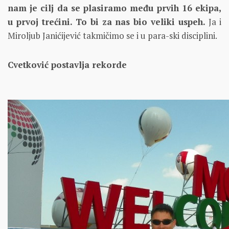
nam je cilj da se plasiramo među prvih 16 ekipa,
u prvoj trećini. To bi za nas bio veliki uspeh.
Ja i
Miroljub Janićijević takmičimo se i u para-ski disciplini.
Cvetković postavlja rekorde