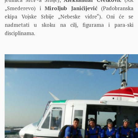
„Smederevo) i
Miroljub Janićijević
(Padobranska
ekipa Vojske Srbije „Nebeske vidre“). Oni će se
nadmetati u skoku na cilj, figurama i para-ski
disciplinama.