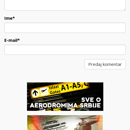
Ime
*
E-mail
*