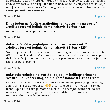
Заборављате да ми у Србији немамо инфраструктуру за гашење пожара
хеликоптером. Ако пожар није поред велике реке или језера гашење је
неефикасно. Немамо изграђене водозахвате, резервоаре. Тако да је ово
само предизборна кампања.
09. Aug 2026.
Pogledaj
Djid studen na: Vučić o „najboljim helikopterima na svetu“:
„Helikopterskoj jedinici ćemo nabaviti i Erbas H125“
ma samo da ima propelere da ne pane
09. Aug 2026.
Pogledaj
duka na: Vučić o „najboljim helikopterima na svetu“:
„Helikopterskoj jedinici ćemo nabaviti i Erbas H125“
Sve ovo je super ali treba nabaviti i avione za gasenje pozara air tractor at-
602 i mozda i kanadere..Oni mogu da ponesu puno vise vode a mogu i penu
da koriste..O Iljusinu necu da pisem, to je previse za nas ali znam da je cuda
radio na Staroj planini
08. Aug 2026.
Pogledaj
Bulatovic Nebojsa na: Vučić o „najboljim helikopterima na
svetu“: „Helikopterskoj jedinici ćemo nabaviti i Erbas H125“
Cena za 20 helikoptera H 125 je jednaka ceni jednog prosečnog borbenog
aviona 3+ ili 4-te generacije....
a korist je ogromna . Mada mislim da
treba kupiti H145 i ako je znatno skuplji ali je značajno bezbedniji sa dva
nezavisna motora , pogotovo za prevoz ljudstva ... a Kamovi su
neprevaziđeni za gašenje pozara i…
08. Aug 2026.
Pogledaj