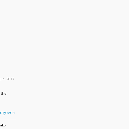
 jun. 2017.
 the
dgovori
vako