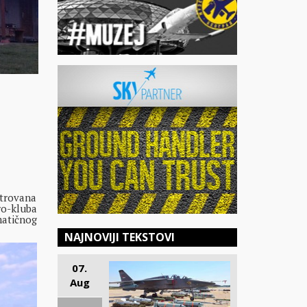
strovana
ro-kluba
matičnog
NAJNOVIJI TEKSTOVI
07.
Aug