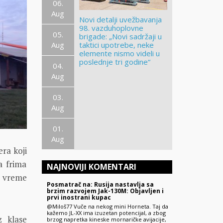
06.
Aug
Novi detalji uvežbavanja
98. vazduhoplovne
05.
brigade: „Novi sadržaji u
Aug
taktici upotrebe, neke
elemente nismo videli u
poslednje tri godine“
04.
Aug
03.
Aug
01.
Aug
ra koji
a frima
NAJNOVIJI KOMENTARI
o vreme
Posmatrač na: Rusija nastavlja sa
brzim razvojem Jak-130M: Objavljen i
prvi inostrani kupac
@Miloš77 Vuče na nekog mini Horneta. Taj da
kažemo JL-XX ima izuzetan potencijal, a zbog
z klase
brzog napretka kineske mornaričke avijacije,