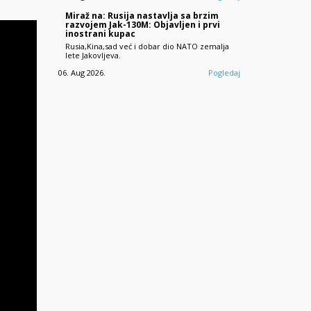
Miraž na: Rusija nastavlja sa brzim
razvojem Jak-130M: Objavljen i prvi
inostrani kupac
Rusia,Kina,sad već i dobar dio NATO zemalja
lete Jakovljeva.
06. Aug 2026.
Pogledaj