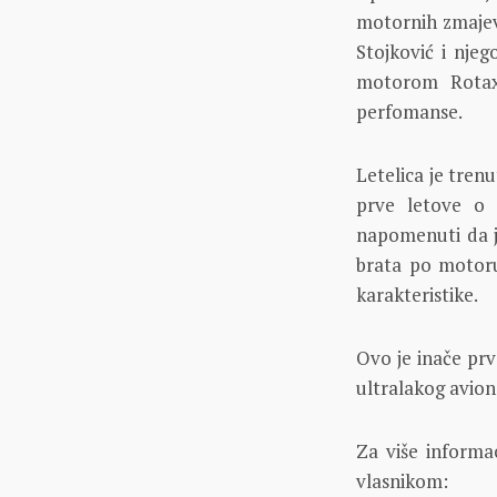
motornih zmajeva
Stojković i njeg
motorom Rotax
perfomanse.
Letelica je tren
prve letove o 
napomenuti da je
brata po motoru 
karakteristike.
Ovo je inače prv
ultralakog avion
Za više informa
vlasnikom: