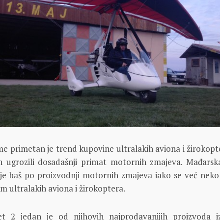
e primetan je trend kupovine ultralakih aviona i žirokopte
n ugrozili dosadašnji primat motornih zmajeva. Mađarsk
je baš po proizvodnji motornih zmajeva iako se već nek
m ultralakih aviona i žirokoptera.
et 2 jedan je od njihovih najprodavanijih proizvoda i