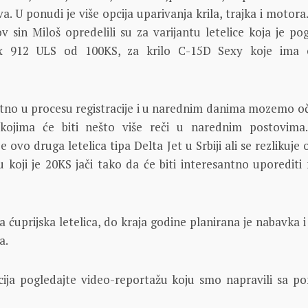
. U ponudi je više opcija uparivanja krila, trajka i motora
ov sin Miloš opredelili su za varijantu letelice koja je po
 912 ULS od 100KS, za krilo C-15D Sexy koje ima o
utno u procesu registracije i u narednim danima mozemo oč
kojima će biti nešto više reči u narednim postovima
 ovo druga letelica tipa Delta Jet u Srbiji ali se rezlikuje
koji je 20KS jači tako da će biti interesantno uporediti 
a ćuprijska letelica, do kraja godine planirana je nabavka 
a.
cija pogledajte video-reportažu koju smo napravili sa p