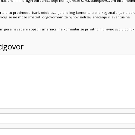
e, nacionalnih i drugih odrednica koje nemaju veze sa vazduhoplovstvom biće mode
rtalu su predmoderisani, odobravanje bilo kog komentara bilo kog značenja ne odr
dakcija se ne može smatrati odgovornom za njihov sadržaj, značenje ili eventualne
sim gore navedenih opštih smernica, ne komentariše privatno niti javno svoju politik
odgovor