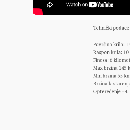
Tehnički podaci:
Površina krila: 
Raspon krila: 10
Finesa: 6 kilome
Max brzina 145 
Min brzina 55 k
Brzina krstaren
Opterećenje +4,