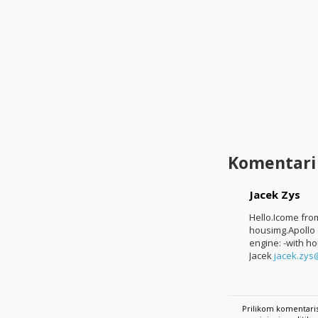
Komentari
Jacek Zys
Hello.Icome from
housimg.Apollo 
engine: -with ho
Jacek
jacek.zys
Prilikom komentaris