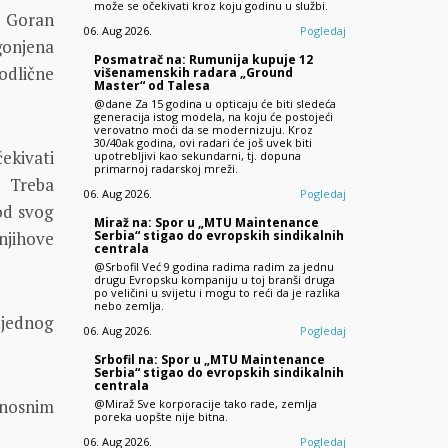
može se očekivati kroz koju godinu u službi.
. Goran
06. Aug 2026.
Pogledaj
gonjena
Posmatrač na: Rumunija kupuje 12
dlične
višenamenskih radara „Ground
Master“ od Talesa
@dane Za 15 godina u opticaju će biti sledeća
generacija istog modela, na koju će postojeći
verovatno moći da se modernizuju. Kroz
30/40ak godina, ovi radari će još uvek biti
ekivati
upotrebljivi kao sekundarni, tj. dopuna
primarnoj radarskoj mreži.
. Treba
06. Aug 2026.
Pogledaj
 od svog
Miraž na: Spor u „MTU Maintenance
Serbia“ stigao do evropskih sindikalnih
njihove
centrala
@Srbofil Već 9 godina radima radim za jednu
drugu Evropsku kompaniju u toj branši druga
po veličini u svijetu i mogu to reći da je razlika
nebo zemlja.
i jednog
06. Aug 2026.
Pogledaj
Srbofil na: Spor u „MTU Maintenance
Serbia“ stigao do evropskih sindikalnih
centrala
onosnim
@Miraž Sve korporacije tako rade, zemlja
poreka uopšte nije bitna.
06. Aug 2026.
Pogledaj