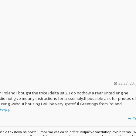
22:27, 20.
 Poland.I bought the trike (delta Jet 2).I do nothow a rear unted engine
did not give meany instructions for a ssembly.If possible ask for photos of
using,-wihout housing.I will be very grateful.Greetings from Poland.
@wp.pl
O
anja tekstova na portalu molimo vas da se držite isključivo vazduhoplovnih tema. S