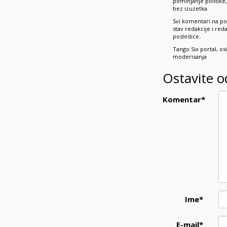
pominjanje politik
bez izuzetka.
Svi komentari na po
stav redakcije i re
posledice.
Tango Six portal, o
moderisanja
Ostavite 
Komentar
*
Ime
*
E-mail
*