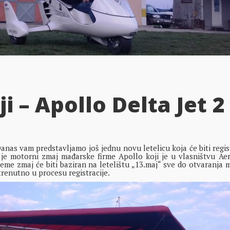
i – Apollo Delta Jet 2
as vam predstavljamo još jednu novu letelicu koja će biti regi
ju je motorni zmaj mađarske firme Apollo koji je u vlasništvu Ae
eme zmaj će biti baziran na letelištu „13.maj“ sve do otvaranja 
trenutno u procesu registracije.