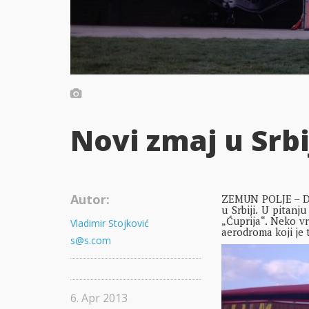
Novi zmaj u Srbij
Autor:
ZEMUN POLJE – Dan
u Srbiji. U pitan
„Ćuprija“. Neko vr
Vladimir Stojković
aerodroma koji je 
s@s.com
6. Apr 2013